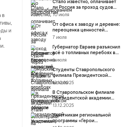
Стало известно, оплачивает
ли Россия за проход судов
через Ормузский пролив
10 июля
 в
тивы,
От офиса к заводу и деревне:
переоценка ценностей
оды и
поколения Z
7 июля
а
и.
Губернатор Евраев разъяснил
всё о топливных перебоях в
Ярославской области
6 июля
Студенты Ставропольского
филиала Президентской
академии стали волонтёрами
13.12.2025
на...
В Ставропольском филиале
Президентской академии
участники региональной
13.12.2025
прогр...
Участникам региональной
программы «Герои
Ставрополья» вручена