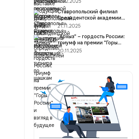
12.12.2025
Конституция Ро...
Ставропольский филиал
Президентской академии
определил победителей
21.11.2025
турнира ...
"Архыз" – гордость России:
триумф на премии "Горы
России"...
20.11.2025