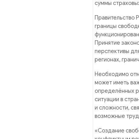
суммы страховы
Правительство 
границы свобод
функционировани
Принятие законо
перспективы для
регионах, грани
Необходимо отм
может иметь важ
определённых ре
ситуации в стра
и сложности, св
возможные трудн
«Создание своб