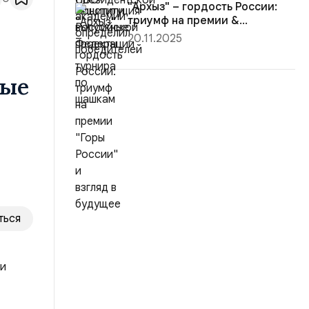
"Архыз" – гордость России:
триумф на премии &...
20.11.2025
ные
ться