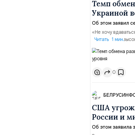
Темп обме
Украиной в
Об этом заявил се
«Не хочу вдаватьс
Марк Уорнер, высо
Читать 1 мин.
использование Укр
наносить удары вг
позиции.Сотруднич
0
БЕЛРУСИНФ
США угрожа
России и м
Об этом заявила 