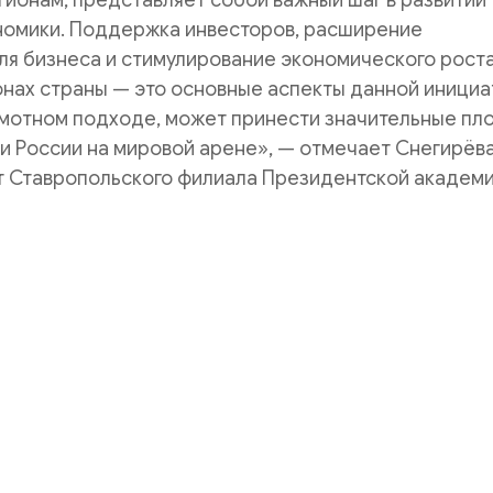
ионам, представляет собой важный шаг в развитии
номики. Поддержка инвесторов, расширение
я бизнеса и стимулирование экономического роста
нах страны — это основные аспекты данной инициа
амотном подходе, может принести значительные пл
и России на мировой арене», — отмечает Снегирёв
т Ставропольского филиала Президентской академи