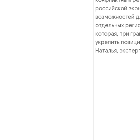
конфликтным рег
российской эко
возможностей дл
отдельных регио
которая, при гр
укрепить позици
Наталья, экспер