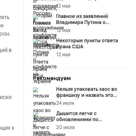
12 мая
Главное из заявлений
лять
Владимира Путина о
ое
конфликте на Украине
12 мая
рон.
Некоторые пункты ответа
Ирана США
ий в
12 мая
Рекомендуем
Нельзя упаковать хаос во
франшизу и назвать это
риски
масштабированием
24 июля
Дышится легче с
обновлениями по
нацпроектам
ющих к
20 июля