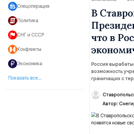
Спецоперация
В Ставр
Политика
Президе
что в Ро
СНГ и СССР
экономи
Конфликты
Экономика
Россия вырабаты
возможность учр
Показать все...
граничащих с те
Ставропольс
Автор:
Снеги