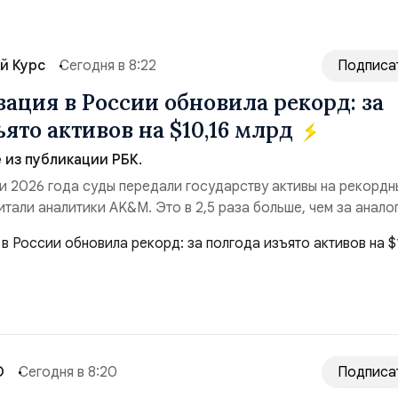
й Курс
Сегодня в 8:22
Подписа
ация в России обновила рекорд: за
ято активов на $10,16 млрд
из публикации РБК.
и 2026 года суды передали государству активы на рекордн
итали аналитики AK&M. Это в 2,5 раза больше, чем за анало
($3,95 млрд). Всего зафиксировано 15 национализационных
ые обеспечили 42,2% денежного объёма всего российского
ий. Крупнейшей ...
О
Сегодня в 8:20
Подписа