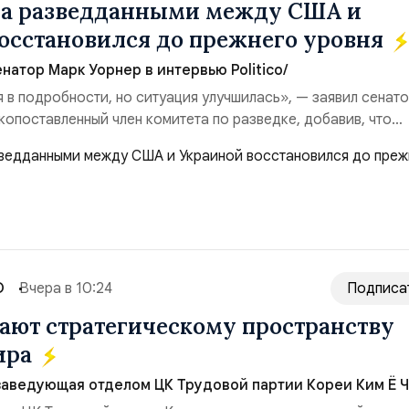
на разведданными между США и
осстановился до прежнего уровня
натор Марк Уорнер в интервью Politico/
я в подробности, но ситуация улучшилась», — заявил сенат
копоставленный член комитета по разведке, добавив, что
аиной беспилотников и ракет большой дальности позволил
лубь российской территории и укрепило её
ество со стороны США стало ключом к позитивному пов...
О
Вчера в 10:24
Подписа
ют стратегическому пространству
ира
заведующая отделом ЦК Трудовой партии Кореи Ким Ё Ч