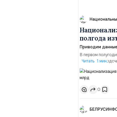
Национальны
Национализ
полгода изъ
Приводим данные 
В первом полугоди
$10,16 млрд, подсч
Читать 1 мин.
период 2025 года 
транзакций, котор
слияний и поглощен
0
БЕЛРУСИНФ