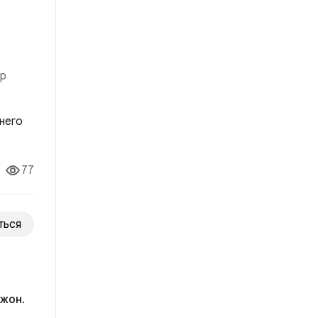
ор
о ей
77
ться
жон.