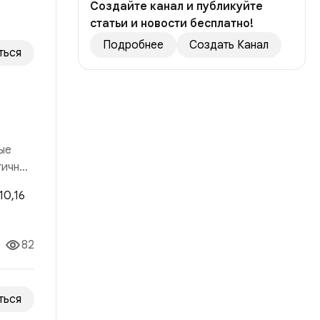
Создайте канал и публикуйте
статьи и новости бесплатно!
Подробнее
Создать Канал
ться
ые
гичный
 рынка
82
ться