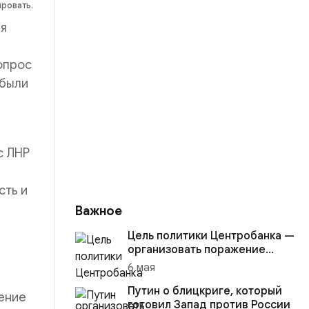
ировать.
ая
опрос
 были
с ЛНР
сть и
Важное
Цель политики Центробанка —
организовать поражение
России в вооружённом
6 мая
конфликте с США
Путин о блицкриге, который
шение
готовил Запад против России