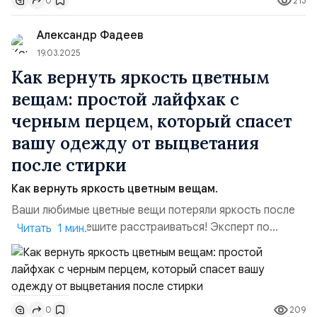
213
0
кругом в борьбе за чистоту. Что нужно: Пищевая сода
— 2-3 ст. ложки Вода Губка Как чистить: Способ №1
Александр Фадеев
(для легк...
19.03.2025
Как вернуть яркость цветным
вещам: простой лайфхак с
черным перцем, который спасет
вашу одежду от выцветания
после стирки
Как вернуть яркость цветным вещам.
Ваши любимые цветные вещи потеряли яркость после
стирок? Не спешите расстраиваться! Эксперт по
Читать 1 мин.
домоводству раскрыла простой способ, который
поможет сохранить насыщенность цвета.Что нужно:.
Молотый черный перец — несколько щепоток.Как
использовать:. Добавьте перец. Перед стиркой
209
0
бросьте несколько щепоток молотого черного перца в