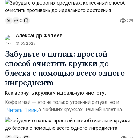
домоводству раскрыла простой и бюджетный способ,
который вернет вашему противню первозданный вид.
229
0
Никакой химии, только горчичный порошок, лимонная
кислота и кипяток! Что нужно: Горчичный порошок — 3
Александр Фадеев
ст. ложки Ли...
31.05.2025
Забудьте о пятнах: простой
способ очистить кружки до
блеска с помощью всего одного
ингредиента
Как вернуть кружкам идеальную чистоту.
Кофе и чай — это не только утренний ритуал, но и
вечные пятна на любимых кружках. Темный налет на
Читать 1 мин.
внутренних стенках выглядит неэстетично, а оттереть
его бывает непросто. Но не спешите выбрасывать
посуду! Обычная сода станет вашим спасательным