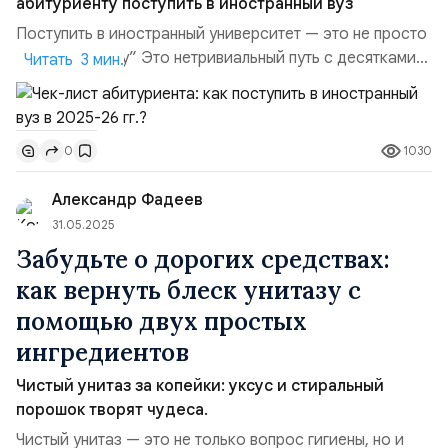
абитуриенту поступить в иностранный вуз
Поступить в иностранный университет — это не просто
“подать анкету” Это нетривиальный путь с десятками
Читать 3 мин.
этапов, нюансов, дедлайнов, возможностей… и, увы,
рисков. От выбора страны и вуза до оформления визы
и сборов — каждый шаг имеет значение. Я прошла
1030
0
через это сама, помогла пройти другим и теперь
решила разложить процесс по полочкам...
Александр Фадеев
31.05.2025
Забудьте о дорогих средствах:
как вернуть блеск унитазу с
помощью двух простых
ингредиентов
Чистый унитаз за копейки: уксус и стиральный
порошок творят чудеса.
Чистый унитаз — это не только вопрос гигиены, но и