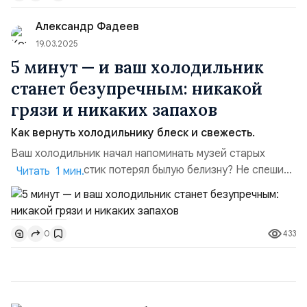
барабан. Стирайте как обы...
Александр Фадеев
19.03.2025
5 минут — и ваш холодильник
станет безупречным: никакой
грязи и никаких запахов
Как вернуть холодильнику блеск и свежесть.
Ваш холодильник начал напоминать музей старых
запахов, а пластик потерял былую белизну? Не спешите
Читать 1 мин.
бежать за дорогой химией! Опытные хозяйки раскрыли
секрет чудо-раствора, который вернет вашему
холодильнику первозданный вид и свежесть. И все это
433
0
— из подручных средств, которые есть у каждой на
кухне.Что вам понадобится:. сода — 2 ст.
ложки;кипяток — 100...