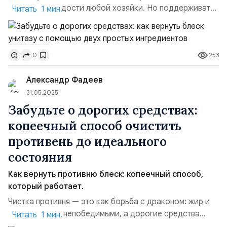
повод для гордости любой хозяйки. Но поддерживать
Читать 1 мин.
сантехнику в идеальном состоянии не так просто:
налет, ржавчина и известковые отложения появляются
быстрее, чем хотелось бы. Агрессивные химические
253
0
средства могут повредить поверхности, да и стоят они
недешево. Все, что вам нужно, — это уксус и
Александр Фадеев
стиральны...
31.05.2025
Забудьте о дорогих средствах:
копеечный способ очистить
противень до идеального
состояния
Как вернуть противню блеск: копеечный способ,
который работает.
Чистка противня — это как борьба с драконом: жир и
нагар кажутся непобедимыми, а дорогие средства
Читать 1 мин.
часто не оправдывают ожиданий. Но эксперт по