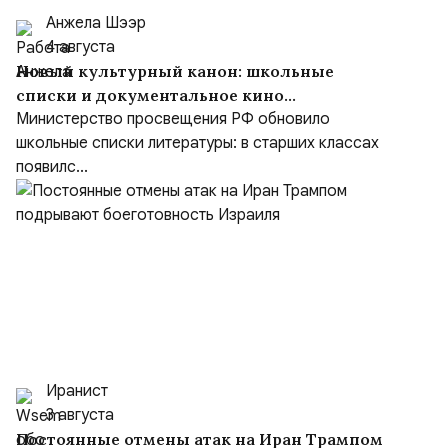
Анжела Шээр
4 августа
Новый культурный канон: школьные
списки и документальное кино
формируют образ героя
Министерство просвещения РФ обновило
школьные списки литературы: в старших классах
появилс...
Иранист
3 августа
Постоянные отмены атак на Иран Трампом