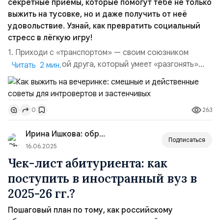
секретные приёмы, которые помогут тебе не только
выжить на тусовке, но и даже получить от неё
удовольствие. Узнай, как превратить социальный
стресс в лёгкую игру!
1. Приходи с «транспортом» — своим союзником
Приведи с собой друга, который умеет «разгонять»
Читать 2 мин.
компанию или хотя бы понимает твои взгляды и
сигналы SOS. Если у тебя есть такой человек — вы уже
команда супергероев, и вы сможете вместе
263
0
маскироваться, вести интеллектуальные диалоги и
прятаться от надоедливых разговоров. 2. Секретное
Ирина Ишкова: образование за р...
оружие&nb...
Подписаться
16.06.2025
Чек-лист абитуриента: как
поступить в иностранный вуз в
2025-26 гг.?
Пошаговый план по тому, как российскому