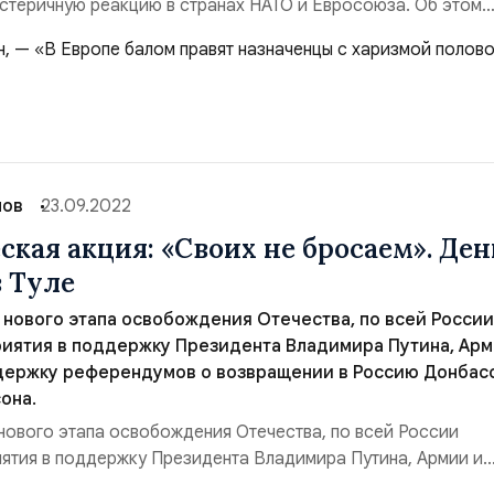
 истеричную реакцию в странах НАТО и Евросоюза. Об этом
 сделанное Жозепом Боррелем заявление о подготовке
нтироссийских санкций, мишенью которых станут в том чис
к организации всенародного голосования в освобож...
лов
23.09.2022
ская акция: «Своих не бросаем». Ден
 Туле
м нового этапа освобождения Отечества, по всей России
иятия в поддержку Президента Владимира Путина, Арм
ддержку референдумов о возвращении в Россию Донбасс
она.
 нового этапа освобождения Отечества, по всей России
ятия в поддержку Президента Владимира Путина, Армии и
ержку референдумов о возвращении в Россию Донбасса,