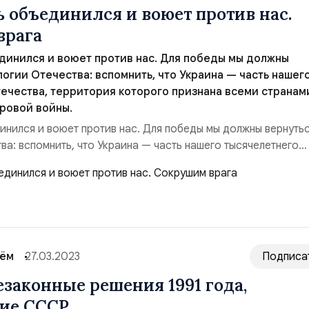
ь объединился и воюет против нас.
врага
динился и воюет против нас. Для победы мы должны
логии Отечества: вспомнить, что Украина — часть нашег
ечества, территория которого признана всеми странам
ровой войны.
инился и воюет против нас. Для победы мы должны вернутьс
ва: вспомнить, что Украина — часть нашего тысячелетнего
ория которого признана всеми странами по итогам Второй
до отменить незаконные решения 1991 года. Тогда мы смож
ризис выгнать НАТО с территории СССР. Для...
сём
27.03.2023
Подписа
законные решения 1991 года,
ие СССР