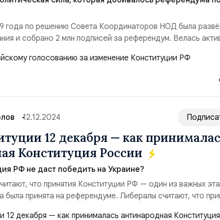
олитическая сила, которая добивалось референдума п
19 года по решению Совета Координаторов НОД была развё
ния и собрано 2 млн подписей за референдум. Велась акти
ость, была развёрнута борьба в информационном
ле объявления Владимиром Путиным референдума 15 января
президентом было объявлено о необходимости уст...
рлов
12.12.2024
Подписа
итуции 12 декабря — как принимала
ая Конституция России
ия РФ не даст победить на Украине?
читают, что принятия Конституции РФ — один из важных эт
на была принята на референдуме. Либералы считают, что при
то огромный вклад построение демократической России. 
статочно разобрались в вопросе или намеренно скрывают