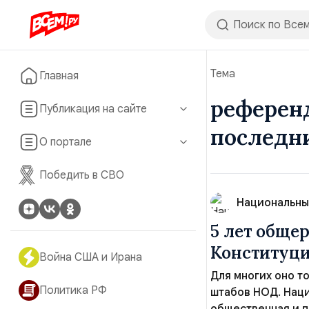
Тема
Главная
референд
Публикация на сайте
последн
О портале
Победить в СВО
Национальны
5 лет обще
Конституц
Война США и Ирана
Для многих оно то
Политика РФ
штабов НОД. Нац