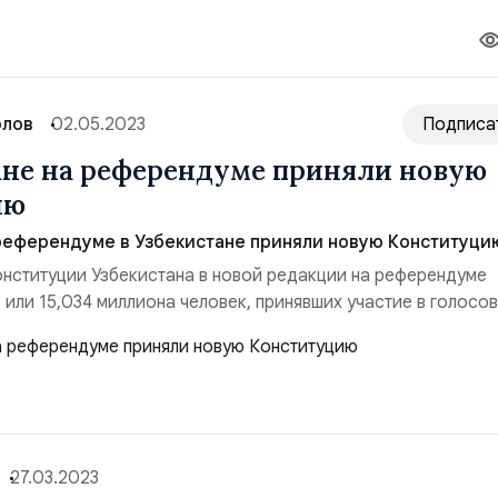
рлов
02.05.2023
Подписа
ане на референдуме приняли новую
ию
референдуме в Узбекистане приняли новую Конституци
онституции Узбекистана в новой редакции на референдуме
или 15,034 миллиона человек, принявших участие в голосов
льник председатель Центральной избирательной комиссии
ддин Низамходжаев. Конституционный референдум в Узбек
ля. Центризбирком ранее сообща...
27.03.2023