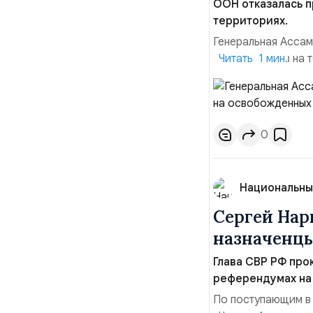
ООН отказалась 
территориях.
Генеральная Ассам
референдумов на 
Читать 1 мин.
Резолюцию поддер
Россия, Сирия, Се
Молдова, Бразилия
0
Национальны
Сергей Нар
назначенцы
Глава СВР РФ про
референдумах на
По поступающим в