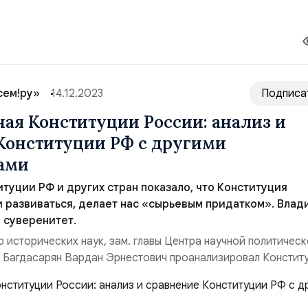
 поводу нашей Конституции. В...
сем!ру»
14.12.2023
Подписа
ая Конституции России: анализ и
Конституции РФ с другими
ами
туции РФ и других стран показало, что Конституция
 развиваться, делает нас «сырьевым придатком». Влад
а суверенитет.
 исторических наук, зам. главы Центра научной политичес
и Багдасарян Вардан Эрнестович проанализировал Констит
 Доклад сделан на научно-экспертной сессии «Либеральная
и 1993 года: проблема смены», прошедшей 6 декабря 2013
нституцию, сделанные в 2020 го...