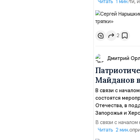
нервную, по сути,
Читать 1 мин.
свидетельствует и
Брюсселем новых а
«все причастные» 
2
Дмитрий Ор
Патриотиче
Майданов в
В связи с начало
состоятся меропр
Отечества, в по
Запорожья и Херс
В связи с началом
состоятся меропри
Читать 2 мин.
Отечества, в подд