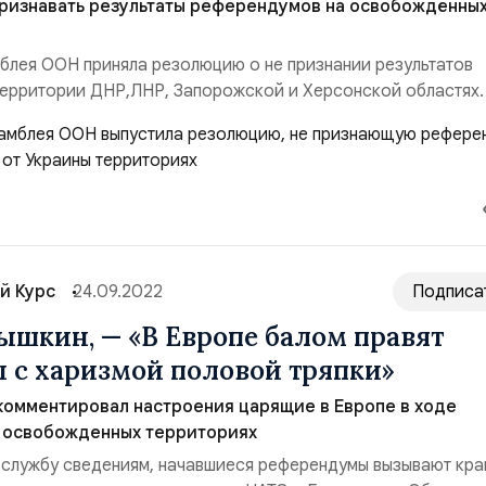
признавать результаты референдумов на освобождённы
блея ООН приняла резолюцию о не признании результатов
территории ДНР,ЛНР, Запорожской и Херсонской областях
жало рекордных 143 страны. Против резолюции выступили
верная Корея. Никарагуа, Беларусь. Среди поддержавших е
 — член БРИКС, Афганистан. Воздержавши...
й Курс
24.09.2022
Подписа
ышкин, — «В Европе балом правят
 с харизмой половой тряпки»
комментировал настроения царящие в Европе в ходе
 освобожденных территориях
 службу сведениям, начавшиеся референдумы вызывают кра