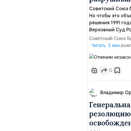
Советский Союз б
Но чтобы это объ
решения 1991 года
Верховный Суд Р
Советский Союз бы
чтобы это объясни
Читать 5 мин.
года. Для этого у
России — правопре
сейчас в том, что в
0
Владимир О
Генеральна
резолюцию
освобожден