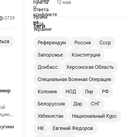
12 мая
3739
Теги
ться
Референдум
Россия
Ссср
Запорожье
Конституция
Донбасс
Херсонская Область
Специальная Военная Операция
имир
Колония
НОД
Лнр
РФ
Белоруссия
Днр
СНГ
кой
уцию
Узбекистан
Национальный Курс
НК
Евгений Федоров