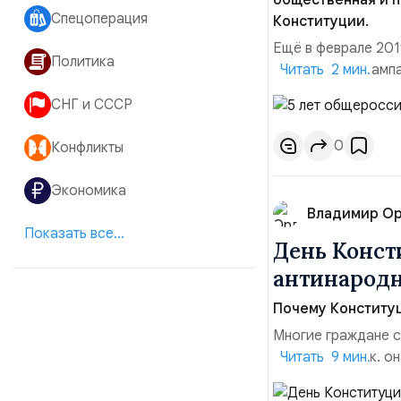
общественная и п
Спецоперация
Конституции.
Ещё в феврале 20
Политика
федеральная кампа
Читать 2 мин.
пикетная деятельн
СНГ и СССР
пространстве.Пос
года (на котором 
0
Конфликты
Экономика
Владимир О
Показать все...
День Конст
антинародн
Почему Конституц
Многие граждане с
истории РФ, т.к. о
Читать 9 мин.
Конституции РФ э
стороны либо недо