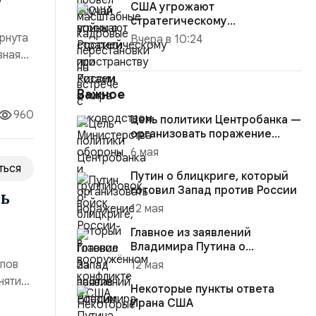
о
США угрожают
стратегическому
пространству России и мира
рнута
Вчера в 10:24
вная
 2020
Важное
960
Цель политики Центробанка —
организовать поражение
России в вооружённом
6 мая
конфликте с США
ться
Путин о блицкриге, который
готовил Запад против России
сь
12 мая
Главное из заявлений
Владимира Путина о
конфликте на Украине
апов
12 мая
нятие
Некоторые пункты ответа
Обе
Ирана США