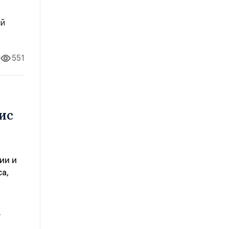
ле
551
ис
ии и
а,