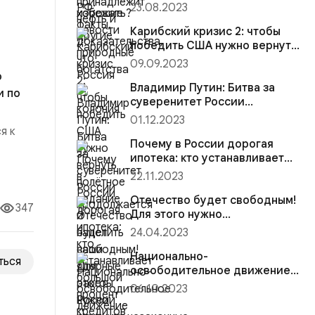
колония
23.08.2023
Карибский кризис 2: чтобы
победить США нужно вернуть
полётное задание и нацелить
09.09.2023
наши ядерные ракеты России
о
на центры принятия решений
Владимир Путин: Битва за
и по
суверенитет России
продолжается
01.12.2023
я к
Почему в России дорогая
ипотека: кто устанавливает
большой процент кредитов и
22.11.2023
ем
возможна ли рассрочка?
Отечество будет свободным!
347
Для этого нужно
отменить незаконные
24.04.2023
решения Михаила Горбачева
Национально-
ться
освободительное движение
(НОД) — цели, дела и
06.10.2023
результаты