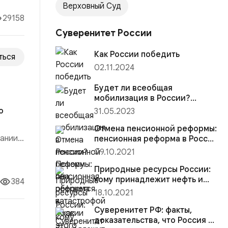
Верховный Суд
29158
Суверенитет России
Как России победить
ться
02.11.2024
Будет ли всеобщая
мобилизация в России?
Почему она обернется
ю
31.05.2023
катастрофой и как этого
избежать?
Отмена пенсионной реформы:
ании,
пенсионная реформа в России
— хорошие новости
09.10.2021
истане
Природные ресурсы России:
кому принадлежит нефть и
384
другие природные богатства
18.10.2021
Суверенитет РФ: факты,
доказательства, что Россия —