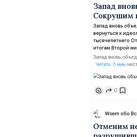
Запад внов
Сокрушим 
Запад вновь объе
вернуться к идео
тысячелетнего От
итогам Второй ми
Запад вновь объед
идеологии Отечест
Читать 5 мин.
Отечества, террит
мировой войны. На
через Карибский к
0
Wsem обо В
Отменим не
разрушивш