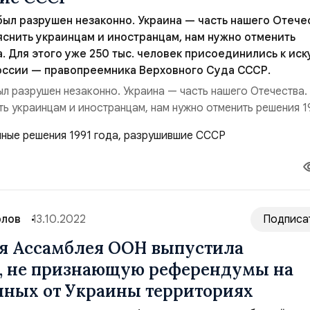
ыл разрушен незаконно. Украина — часть нашего Отече
яснить украинцам и иностранцам, нам нужно отменить
. Для этого уже 250 тыс. человек присоединились к иск
оссии — правопреемника Верховного Суда СССР.
л разрушен незаконно. Украина — часть нашего Отечества.
ть украинцам и иностранцам, нам нужно отменить решения 1
же 250 тыс. человек присоединились к иску в Верховный Суд
емника Верховного Суда СССР. Главная проблема у Росси
 1991 г. был нарушен закон и мы до с...
рлов
13.10.2022
Подписа
я Ассамблея ООН выпустила
, не признающую референдумы на
ных от Украины территориях