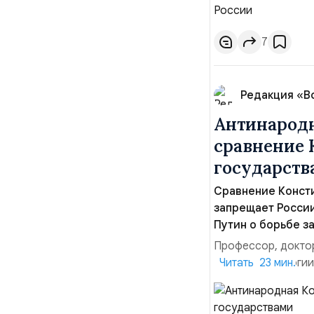
некоторые факты по
7
Редакция «В
Антинародн
сравнение 
государств
Сравнение Консти
запрещает России
Путин о борьбе з
Профессор, доктор
мысли и идеологи
Читать 23 мин.
России 1993 года.
конституция Росси
года.Поправки в Ко