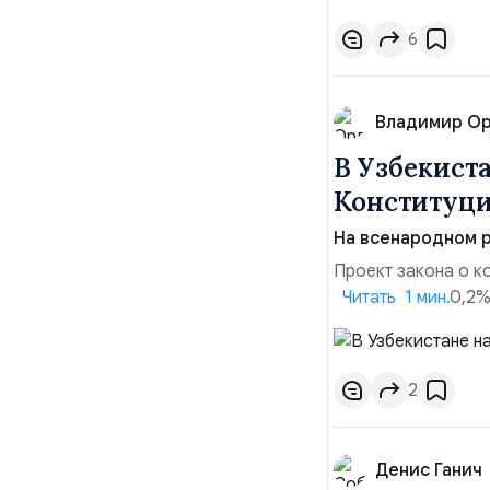
6
Владимир О
В Узбекист
Конституц
На всенародном 
Проект закона о к
поддержали 90,2% 
Читать 1 мин.
сообщил в понеде
республики Зайни
состоялся 30 апре
2
Денис Ганич