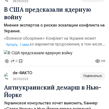
центра, боевые действия могут привести к даль...
28.09.2023
В США предсказали ядерную
войну
Мнения экспертов о рисках эскалации конфликта на
Украине.
«Военное обозрение» Конфликт на Украине может
иметь несколько вариантов продолжения, в том числе
Читать 1 мин.
и с перерастанием в международный с применением
ядерного оружия. Вероятность такого варианта
398
0
проанализировал американский экспертный центр
RAND Corporation, традиционно претендующий на
de-ФАКТО
теневой генштаб Пентагона. По мнению аналитиков
Подписаться
центра, боевые действия м...
28.09.2023
Антиукраинский демарш в Нью-
Йорке
Украинское консульство хочет выяснить, баннер