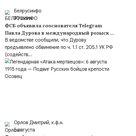
Белрусинфо
30 июля
ФСБ объявила сооснователя Telegram
Павла Дурова в международный розыск по
делу о содействии терроризму
В ведомстве сообщили, что Дурову
предъявлено обвинение по ч. 1.1 ст. 205.1 УК РФ
(содейств...
Орлов Дмитрий, к.ф.н.
5 августа