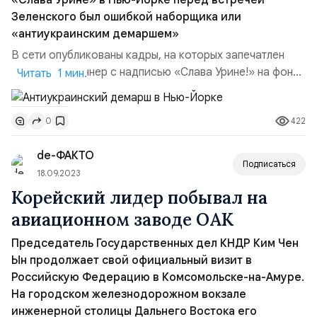
«Слава Урине» в Нью-Йорке перед встречей
Зеленского был ошибкой наборщика или
«антиукраинским демаршем»
В сети опубликованы кадры, на которых запечатлен
рекламный баннер с надписью «Слава Урине!» на фоне
Читать 1 мин.
анимированного украинского флага. Этот баннер был
размещен на рекламной площадке на высотном
422
0
здании, расположенном на одной из самых оживлённых
улиц американского Нью-Йорка, в честь визита главы
de-ФАКТО
киевского режима Владимира Зеленского на
Подписаться
Генассамблею О...
18.09.2023
Корейский лидер побывал на
авиационном заводе ОАК
Председатель Государственных дел КНДР Ким Чен
Ын продолжает свой официальный визит в
Российскую Федерацию в Комсомольске-на-Амуре.
На городском железнодорожном вокзале
инженерной столицы Дальнего Востока его