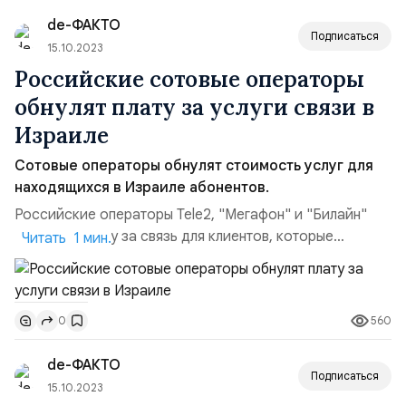
американский конгресс выделил 71,7 миллиарда
de-ФАКТО
долларов на национальную ...
Подписаться
15.10.2023
Российские сотовые операторы
обнулят плату за услуги связи в
Израиле
Сотовые операторы обнулят стоимость услуг для
находящихся в Израиле абонентов.
Российские операторы Tele2, "Мегафон" и "Билайн"
обнуляют плату за связь для клиентов, которые
Читать 1 мин.
находятся в Израиле, МТС обнуляет стоимость
исходящих вызовов на номера посольства РФ в
Израиле, посольства Израиля в РФ, а также на горячую
560
0
линию авиакомпании "Аэрофлот", сообщили РИА
Новости в пресс-службах операторов. Ранее в
de-ФАКТО
понедельник Tele2 сообщил об об...
Подписаться
15.10.2023