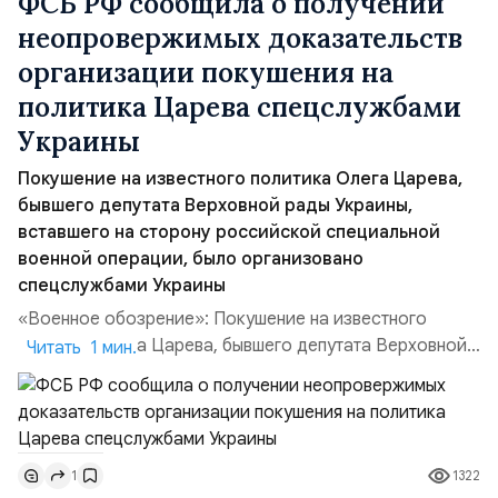
ФСБ РФ сообщила о получении
неопровержимых доказательств
организации покушения на
политика Царева спецслужбами
Украины
Покушение на известного политика Олега Царева,
бывшего депутата Верховной рады Украины,
вставшего на сторону российской специальной
военной операции, было организовано
спецслужбами Украины
«Военное обозрение»: Покушение на известного
политика Олега Царева, бывшего депутата Верховной
Читать 1 мин.
рады Украины, вставшего на сторону российской
специальной военной операции, было организовано
спецслужбами Украины. Об этом сообщил Центр
общественных связей Федеральной службы
1322
1
безопасности Российской Федерации (ФСБ РФ). Как