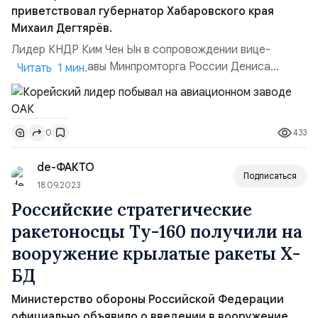
приветствовал губернатор Хабаровского края
Михаил Дегтярёв.
Лидер КНДР Ким Чен Ын в сопровождении вице-
премьера — главы Минпромторга России Дениса
Читать 1 мин.
Мантурова осмотрел авиационные заводы в
Комсомольске-на-Амуре, а также оценил
демонстрационный полет истребителя Су-35,
433
0
говорится в сообщении правительства. Поезд Ким
Чен Ына, на котором он направился с визитом в
de-ФАКТО
Россию, прибыл в Комсомольск-на-Амуре утром в...
Подписаться
18.09.2023
Российские стратегические
ракетоносцы Ту-160 получили на
вооружение крылатые ракеты Х-
БД
Министерство обороны Российской Федерации
официально объявило о введении в вооружение