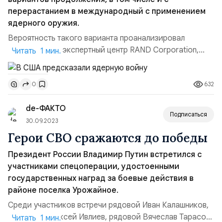
перерастанием в международный с применением
ядерного оружия.
Вероятность такого варианта проанализировал
американский экспертный центр RAND Corporation,
Читать 1 мин.
традиционно претендующий на теневой генштаб
Пентагона. По мнению аналитиков центра, боевые
632
0
действия могут привести к дальнейшей эскалации
конфликта либо внутри Украины, либо с вовлечением в
de-ФАКТО
него других стран и расширением. В таком случае не
Подписаться
исключено, что Россия ...
30.09.2023
Герои СВО сражаются до победы
Президент России Владимир Путин встретился с
участниками спецоперации, удостоенными
государственных наград за боевые действия в
районе поселка Урожайное.
Среди участников встречи рядовой Иван Калашников,
ефрейтор Алексей Ивлиев, рядовой Вячеслав Тарасов,
Читать 1 мин.