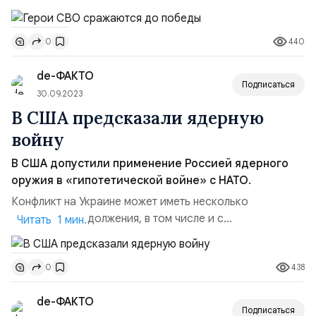
а также старший сержант Виктор Хамаганов. Путин
попросил их, как людей, находящихся на передовой,
440
0
высказать свою оценку организации боевой работы.
«Хотел с вами обсудить и поговорить о том … что
de-ФАКТО
поменялось за последнее время, чего не хватает, на
Подписаться
что нужн...
30.09.2023
В США предсказали ядерную
войну
В США допустили применение Россией ядерного
оружия в «гипотетической войне» с НАТО.
Конфликт на Украине может иметь несколько
вариантов продолжения, в том числе и с
Читать 1 мин.
перерастанием в международный с применением
ядерного оружия. Вероятность такого варианта
438
0
проанализировал американский экспертный центр
RAND Corporation, традиционно претендующий на
de-ФАКТО
теневой генштаб Пентагона. По мнению аналитиков
Подписаться