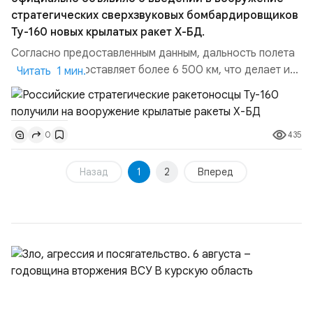
стратегических сверхзвуковых бомбардировщиков
Ту-160 новых крылатых ракет Х-БД.
Согласно предоставленным данным, дальность полета
новых ракет составляет более 6 500 км, что делает их
Читать 1 мин.
одними из самых дальнобойных в своем классе. Это
обновление вооружения бомбардировщиков
значительно усиливает потенциал российской
435
0
авиационной стратегической компоненты, позволяя ей
эффективно реагировать на различные военные угрозы,
даже находясь на з...
Назад
1
2
Вперед