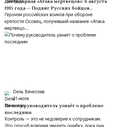
Легендарная «Атака мертвецов»: 6 августа
1915 года — Подвиг Русских бойцов
крепости Осовец
Героизм российских воинов при обороне
крепости Осовец, получивший название «Атака
мертвецо...
Dель Вячеслав
31 июля
Почему руководитель узнаёт о проблеме
последним
Контроль — это не недоверие к сотрудникам.
Это способ вовремя увидеть ошибку, пока она