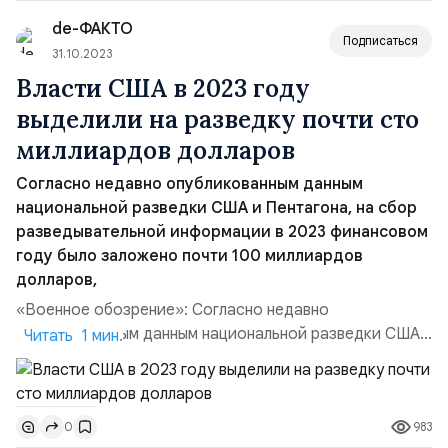
утверждает ЦОС ФСБ, в рез...
de-ФАКТО
Подписаться
31.10.2023
Власти США в 2023 году
выделили на разведку почти сто
миллиардов долларов
Согласно недавно опубликованным данным
национальной разведки США и Пентагона, на сбор
разведывательной информации в 2023 финансовом
году было заложено почти 100 миллиардов
долларов,
«Военное обозрение»: Согласно недавно
опубликованным данным национальной разведки США
Читать 1 мин.
и Пентагона, на сбор разведывательной информации в
2023 финансовом году было заложено почти 100
миллиардов долларов, что почти на 10 миллиардов
983
0
долларов больше, чем в 2022 году. Сообщается, что