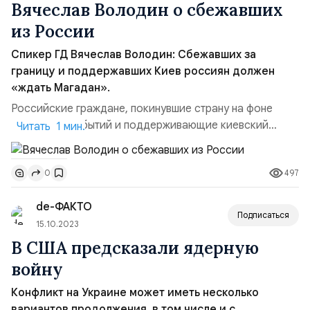
Вячеслав Володин о сбежавших
из России
Спикер ГД Вячеслав Володин: Сбежавших за
границу и поддержавших Киев россиян должен
«ждать Магадан».
Российские граждане, покинувшие страну на фоне
последних событий и поддерживающие киевский
Читать 1 мин.
режим, должны понимать, что их в России с
распростертыми объятиями никто не ждет.
497
0
Единственное, что им можно гарантировать — это
«отдых» в местах не столь отдаленных. Об этом заявил
de-ФАКТО
спикер Госдумы Вячеслав Володин. Российский
Подписаться
политик выступил на очередном пленарно...
15.10.2023
В США предсказали ядерную
войну
Конфликт на Украине может иметь несколько
вариантов продолжения, в том числе и с