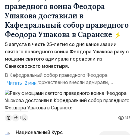
праведного воина Феодора
Ушакова доставили в
Кафедральный собор праведного
Феодора Ушакова в Саранске
5 августа в честь 25-летия со дня канонизации
святого праведного воина Феодора Ушакова раку с
мощами святого адмирала перевезли из
Санаксарского монастыря.
В Кафедральный собор праведного Феодора
Ушакова раку торжественно внесли адмиралы,
Читать 2 мин.
участвовавшие в канонизации святого праведного
воина Феодора Ушакова 25 лет назад:Адмирал
Владимир Прокофьевич Валуев, командующий
Балтийским флотом ВМФ России (2001–2006
148
1
гг.);Адмирал Владимир Петрович Комоедов,
командующий Черноморским флотом ВМФ России
Национальный Курс
(1998–2002 г...