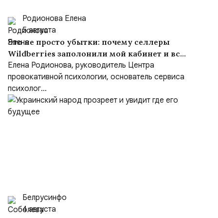
Родионова Елена
5 августа
Это не просто убытки: почему селлеры
Wildberries заполонили мой кабинет и всю
запись в Секвойе
Елена Родионова, руководитель Центра
провокативной психологии, основатель сервиса
психолог...
Белрусинфо
4 августа