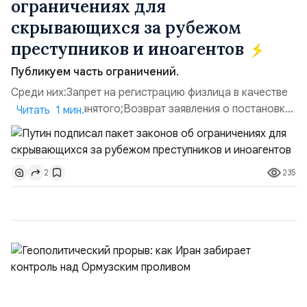
ограничениях для
скрывающихся за рубежом
преступников и иноагентов
Публикуем часть ограничений.
Среди них:Запрет на регистрацию физлица в качестве
ИП или самозанятого;Возврат заявления о постановке
Читать 1 мин.
недвижимости на кадастровый учет;Ограничение
водительских прав;Запрет регистрации транспортных
средств и на заключение сделок по
235
2
доверенности;Отказ в заключении кредитного
договора, предоставлении государственных и
муниципальных услуг онл...