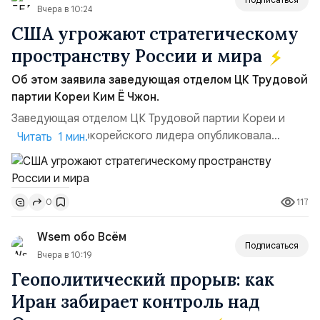
Вчера в 10:24
США угрожают стратегическому
пространству России и мира
Об этом заявила заведующая отделом ЦК Трудовой
партии Кореи Ким Ё Чжон.
Заведующая отделом ЦК Трудовой партии Кореи и
сестра северокорейского лидера опубликовала
Читать 1 мин.
заявление для прессы в ответ на проведение Токио
совместных с флотом США запусков крылатых ракет
Томагавк.«Япония отбросила обманчивую видимость
117
0
„исключительно оборонительной страны“ и выносит
вопрос о собственном ядерном вооружении на
Wsem обо Всём
всеобщее обозрение, одновреме...
Подписаться
Вчера в 10:19
Геополитический прорыв: как
Иран забирает контроль над