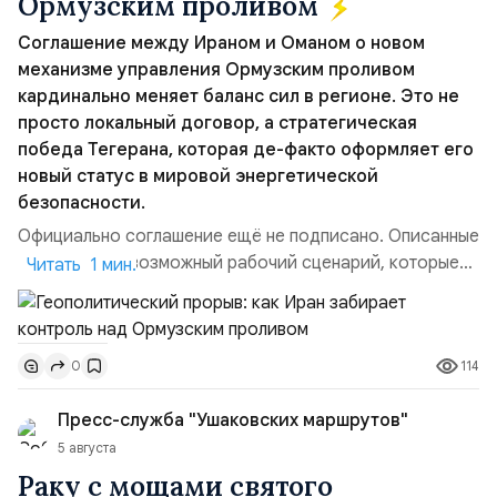
Ормузским проливом
Соглашение между Ираном и Оманом о новом
механизме управления Ормузским проливом
кардинально меняет баланс сил в регионе. Это не
просто локальный договор, а стратегическая
победа Тегерана, которая де-факто оформляет его
новый статус в мировой энергетической
безопасности.
Официально соглашение ещё не подписано. Описанные
пункты — это возможный рабочий сценарий, которые
Читать 1 мин.
скорее всего будут реализованы.Разбираем ключевые
тезисы и последствия этого соглашения:. 1. Новые
доли контроля (75 на 25). Было: Ранее Иран и Оман
114
0
контролировали пролив на паритетных началах —
50/50. Стало: Новое соглашение закрепляет за
Пресс-служба "Ушаковских маршрутов"
Ираном...
5 августа
Раку с мощами святого