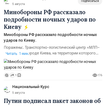
Подписаться
5 августа
Минобороны РФ рассказало
подробности ночных ударов по
Киеву
Минобороны РФ рассказало подробности ночных
ударов по Киеву.
Поражены:. Транспортно-логистический центр «МЛП–
Чайка» в пригороде Киева, на территории которого
Читать 1 мин.
осуществлялось хранение, сборка а также запуск с
прилегающего полевого аэродром «Чайка»
дальнобойных БПЛА ВСУ; Складские помещения
176
1
«Транс-Логистик» в Оболонском районе г. Киев,
использовавшиеся для хранения военного
Национальный Курс
имущества ВСУ; Сортировочны...
5 августа
Путин подписал пакет законов об