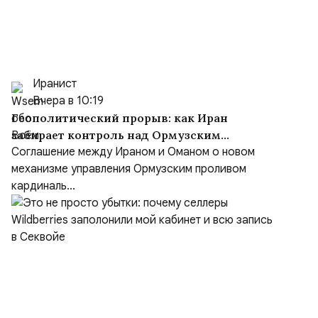
Иранист
Вчера в 10:19
Геополитический прорыв: как Иран
забирает контроль над Ормузским
проливом
Соглашение между Ираном и Оманом о новом
механизме управления Ормузским проливом
кардиналь...