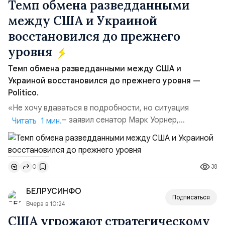
Темп обмена разведданными
между США и Украиной
восстановился до прежнего
уровня
Темп обмена разведданными между США и
Украиной восстановился до прежнего уровня —
Politico.
«Не хочу вдаваться в подробности, но ситуация
улучшилась», — заявил сенатор Марк Уорнер,
Читать 1 мин.
высокопоставленный член комитета по разведке,
добавив, что использование Украиной беспилотников и
ракет большой дальности позволило ей наносить
38
0
удары вглубь российской территории и укрепило её
позиции.Сотрудничество со стороны США стало
БЕЛРУСИНФО
ключом к позитивному пов...
Подписаться
Вчера в 10:24
США угрожают стратегическому