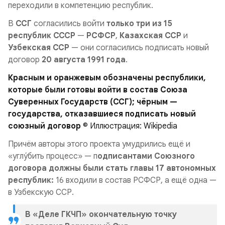
переходили в компетенцию республик.
В
ССГ
согласились войти
только
три
из 15
республик СССР
—
РСФСР
,
Казахская ССР
и
Узбекская ССР
— они согласились подписать новый
договор
20 августа 1991 года
.
Красным и оранжевым обозначены республики,
которые были готовы войти в состав Союза
Суверенных Государств (ССГ); чёрным —
государства, отказавшиеся подписать новый
союзный договор
© Иллюстрация: Wikipedia
Причём авторы этого проекта умудрились ещё и
«углу́бить процесс» — п
одписантами Союзного
договора должны были стать главы 17 автономных
республик:
16 входили в состав РСФСР, а ещё одна —
в Узбекскую ССР.
В «Деле ГКЧП» окончательную точку