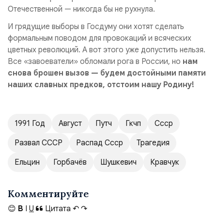
Отечественной — никогда бы не рухнула.
И грядущие выборы в Госдуму они хотят сделать
формальным поводом для провокаций и всяческих
цветных революций. А вот этого уже допустить нельзя.
Все «завоеватели» обломали рога в России, но
нам
снова брошен вызов — будем достойными памяти
наших славных предков, отстоим нашу Родину!
1991 Год
Август
Путч
Гкчп
Ссср
Развал СССР
Распад Ссср
Трагедия
Ельцин
Горбачёв
Шушкевич
Кравчук
Комментируйте
😊
B
I
U
Цитата
↶
↷