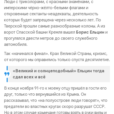
Люди с триколорами, с красными знамёнами, с
имперскими чёрно-жёлто-белыми флагами и
откровенные сектанты-неадекваты, деятельность
которых будет запрещена через несколько лет. По
Тверской прошли самые разнообразные колоны. А из
ворот Спасской башни Кремля вышел
Борис Ельцин
и
прогулялся двести метров до своего служебного
автомобиля.
Так «начинался финал». Крах Великой Страны, кризис,
от которого мы оправились только спустя десятилетие.
«Великий и солнцеподобный» Ельцин тогда
сдал всех и всё
В конце ноября 91-го к моему отцу пришёл в гости его
друг, только что вернувшийся из Крыма. Он
рассказывал, что «на полуострове люди говорят», что
предатели во властных кругах скоро разрушат СССР.
Но в этом случае крымчане готовы взять в руки вилы и