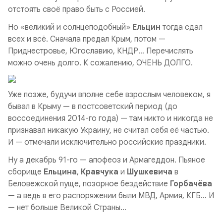
отстоять своё право быть с Россией.
Но «великий и солнцеподобный»
Ельцин
тогда сдал
всех и всё. Сначала предал Крым, потом —
Приднестровье, Югославию, КНДР… Перечислять
можно очень долго. К сожалению, ОЧЕНЬ ДОЛГО.
Уже позже, будучи вполне себе взрослым человеком, я
бывал в Крыму — в постсоветский период (до
воссоединения 2014-го года) — там никто и никогда не
признавал никакую Украину, не считал себя её частью.
И — отмечали исключительно российские праздники.
Ну а декабрь 91-го — апофеоз и Армагеддон. Пьяное
сборище
Ельцина
,
Кравчука
и
Шушкевича
в
Беловежской пуще, позорное бездействие
Горбачёва
— а ведь в его распоряжении были МВД, Армия, КГБ… И
— нет больше Великой Страны…