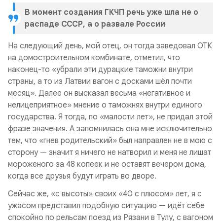
В момент создания ГКЧП речь уже шла не о
распаде СССР, а о развале России
На следующий день, мой отец, он тогда заведовал ОТК
на домостроительном комбинате, отметил, что
наконец-то «убрали эти дурацкие таможни внутри
страны, а то из Латвии вагон с досками шёл почти
месяц». Далее он высказал весьма «негативное и
нелицеприятное» мнение о таможнях внутри единого
государства. Я тогда, по «малости лет», не придал этой
фразе значения. А запомнилась она мне исключительно
тем, что «гнев родительский» был направлен не в мою с
сторону — значит я ничего не натворил и меня не лишат
мороженого за 48 копеек и не оставят вечером дома,
когда все друзья будут играть во дворе.
Сейчас же, «с высоты» своих «40 с плюсом» лет, я с
ужасом представил подобную ситуацию — идёт себе
спокойно по рельсам поезд из Рязани в Тулу, с вагоном