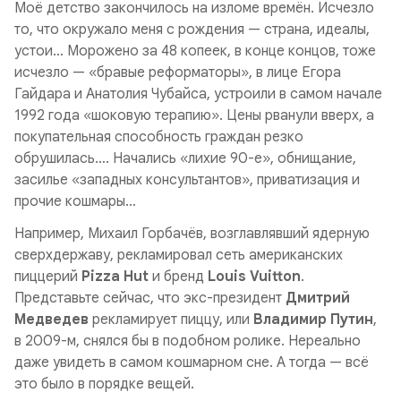
Моё детство закончилось на изломе времён. Исчезло
то, что окружало меня с рождения — страна, идеалы,
устои… Морожено за 48 копеек, в конце концов, тоже
исчезло — «бравые реформаторы», в лице Егора
Гайдара и Анатолия Чубайса, устроили в самом начале
1992 года «шоковую терапию». Цены рванули вверх, а
покупательная способность граждан резко
обрушилась…. Начались «лихие 90-е», обнищание,
засилье «западных консультантов», приватизация и
прочие кошмары…
Например, Михаил Горбачёв, возглавлявший ядерную
сверхдержаву, рекламировал сеть американских
пиццерий
Pizza Hut
и бренд
Louis Vuitton
.
Представьте сейчас, что экс-президент
Дмитрий
Медведев
рекламирует пиццу, или
Владимир Путин
,
в 2009-м, снялся бы в подобном ролике. Нереально
даже увидеть в самом кошмарном сне. А тогда — всё
это было в порядке вещей.