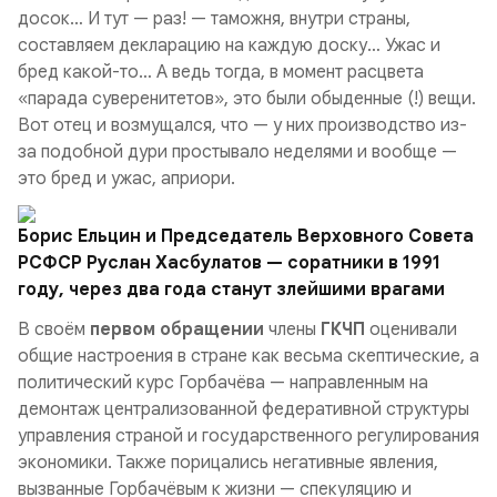
досок… И тут — раз! — таможня, внутри страны,
составляем декларацию на каждую доску… Ужас и
бред какой-то… А ведь тогда, в момент расцвета
«парада суверенитетов», это были обыденные (!) вещи.
Вот отец и возмущался, что — у них производство из-
за подобной дури простывало неделями и вообще —
это бред и ужас, априори.
Борис Ельцин и Председатель Верховного Совета
РСФСР Руслан Хасбулатов — соратники в 1991
году, через два года станут злейшими врагами
В своём
первом обращении
члены
ГКЧП
оценивали
общие настроения в стране как весьма скептические, а
политический курс Горбачёва — направленным на
демонтаж централизованной федеративной структуры
управления страной и государственного регулирования
экономики. Также порицались негативные явления,
вызванные Горбачёвым к жизни — спекуляцию и