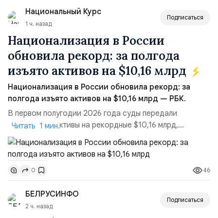
Национальный Курс
Подписаться
1 ч. назад
Национализация в России
обновила рекорд: за полгода
изъято активов на $10,16 млрд
Национализация в России обновила рекорд: за
полгода изъято активов на $10,16 млрд — РБК.
В первом полугодии 2026 года суды передали
государству активы на рекордные $10,16 млрд,
Читать 1 мин.
подсчитали аналитики AK&M. Это в 2,5 раза больше,
чем за аналогичный период 2025 года ($3,95 млрд).
Всего зафиксировано 15 национализационных
46
0
транзакций, которые обеспечили 42,2% денежного
объёма всего российского рынка слияний и
БЕЛРУСИНФО
поглощений. Крупнейшей ...
Подписаться
2 ч. назад