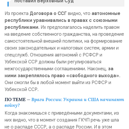
поставил Верховный Суд
Из проекта
Договора о ССГ
видно, что
автономные
республики уравнивались в правах с союзными
республиками
. Их предполагалось наделить правом
на введение собственного гражданства, на проведение
самостоятельной внешней политики, на формирование
своих законодательных и налоговых систем, армии и
спецслужб. Отношения автономий с РСФСР и
Узбекской ССР должны были регулироваться
межгосударственными соглашениями. Наконец,
за
ними закреплялось право «свободного выхода»
.
Они смогли бы в любой момент выйти из РСФСР и
Узбекской ССР.
ПО ТЕМЕ —
Враги России: Украина и США начинают
войну?
Когда знакомишься с приведёнными документами, из
них видно, что в момент создания ГКЧП речь уже шла
не о распаде СССР, а о распаде России. И в этом