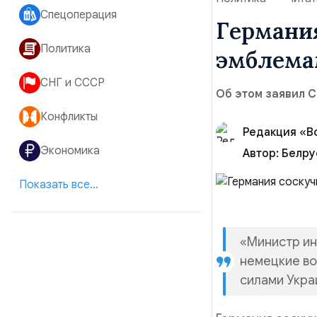
Спецоперация
Германия
Политика
СНГ и СССР
Об этом заявил С
Конфликты
Редакция «В
Экономика
Автор:
Белру
Показать все...
«Министр ин
немецкие во
силами Украи