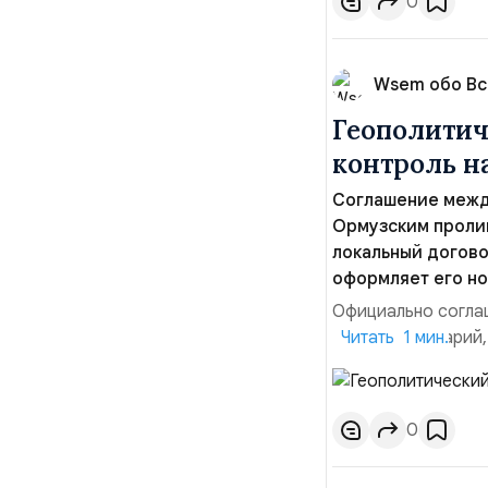
0
Wsem обо В
Геополитич
контроль 
Соглашение межд
Ормузским пролив
локальный догово
оформляет его но
Официально соглаш
рабочий сценарий,
Читать 1 мин.
тезисы и последств
Ранее Иран и Оман
Новое соглашение 
0