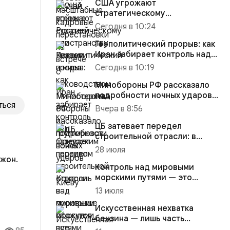
США угрожают
стратегическому
пространству России и мира
Сегодня в 10:24
Геополитический прорыв: как
Иран забирает контроль над
Ормузским проливом
Сегодня в 10:19
Минобороны РФ рассказало
подробности ночных ударов
ться
по Киеву
Вчера в 8:56
ЦБ затевает передел
строительной отрасли: в
проигрыше окажутся все
28 июля
жон.
Контроль над мировыми
морскими путями — это
способ диктовать свою волю
13 июля
ила
Искусственная нехватка
опрос
бензина — лишь часть
стратегии США по