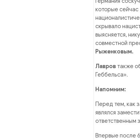
Германия соскуч
которые сейчас 
националистичес
скрывало нацист
выясняется, ник
совместной пре
Рыженковым.
Лавров
также о
Геббельса».
Напомним:
Перед тем, как 
являлся замести
ответственным 
Впервые после 