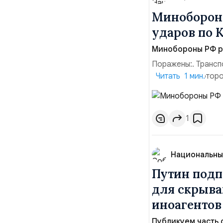
Минобороны
ударов по 
Минобороны РФ ра
Поражены:. Трансп
территории которо
Читать 1 мин.
прилегающего пол
помещения «Транс-
хранения военного
1
Национальны
Путин подп
для скрыва
иноагенто
Публикуем часть 