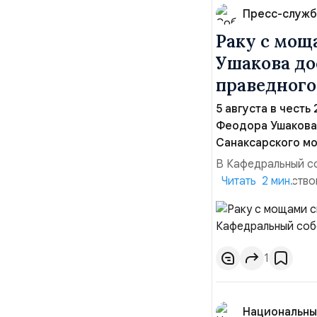
Пресс-служб
Раку с мощ
Ушакова до
праведного
5 августа в честь
Феодора Ушакова 
Санаксарского мо
В Кафедральный с
адмиралы, участво
Читать 2 мин.
Ушакова 25 лет н
Балтийским флото
Комоедов, команд
1
Национальны