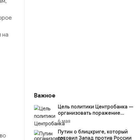
ам,
торое
 на
Важное
Цель политики Центробанка —
организовать поражение
России в вооружённом
6 мая
конфликте с США
Путин о блицкриге, который
во
готовил Запад против России