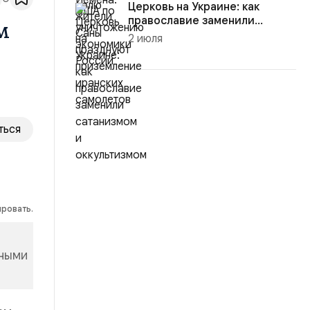
Церковь на Украине: как
православие заменили
м
сатанизмом...
2 июля
ться
ировать.
нными