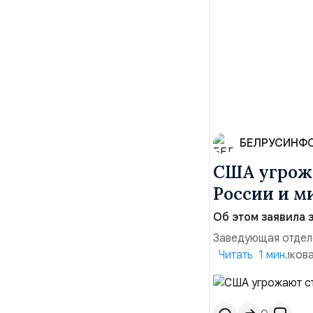
БЕЛРУСИНФ
США угрожа
России и м
Об этом заявила 
Заведующая отдел
лидера опубликова
Читать 1 мин.
совместных с флот
обманчивую видимо
о собственном яде