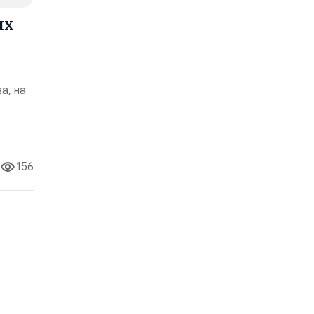
ых
а, на
ие
я для
156