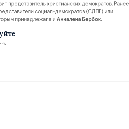
вит представитель христианских демократов. Ранее
представители социал-демократов (СДПГ) или
оторым принадлежала и
Анналена Бербок.
уйте
↶
↷