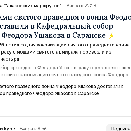
а "Ушаковских маршрутов"
Вчера в 22:28
ами святого праведного воина Феод
ставили в Кафедральный собор
 Феодора Ушакова в Саранске
 25-летия со дня канонизации святого праведного воина
раку с мощами святого адмирала перевезли из
настыря.
обор праведного Феодора Ушакова раку торжественно вне
вавшие в канонизации святого праведного воина Феодора
азад:Адмирал Владимир Прокофьевич Валуев, командующий
м ВМФ России (2001–2006 гг.);Адмирал Владимир Петрови
ующий Черноморским флотом ВМФ России (1998–2002 г...
й Курс
Вчера в 8:56
Подписа