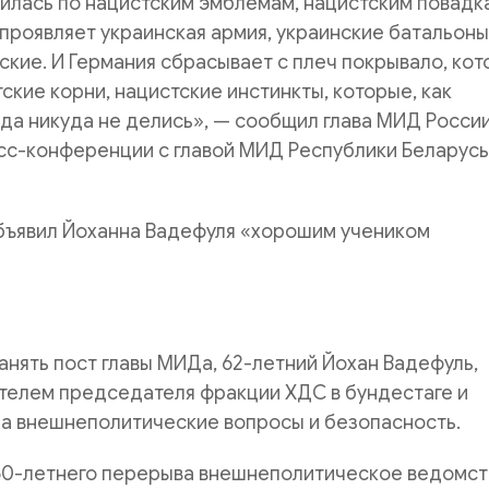
илась по нацистским эмблемам, нацистским повадк
проявляет украинская армия, украинские батальоны
кие. И Германия сбрасывает с плеч покрывало, ко
ские корни, нацистские инстинкты, которые, как
уда никуда не делись», — сообщил глава МИД России
сс-конференции с главой МИД Республики Беларусь
бъявил Йоханна Вадефуля «хорошим учеником
занять пост главы МИДа, 62-летний Йохан Вадефуль,
телем председателя фракции ХДС в бундестаге и
за внешнеполитические вопросы и безопасность.
60-летнего перерыва внешнеполитическое ведомст