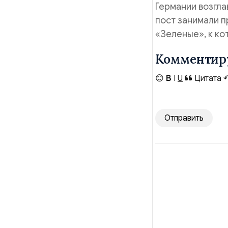
Германии возгла
пост занимали 
«Зеленые», к к
Комментир
😊
B
I
U
Цитата
Отправить