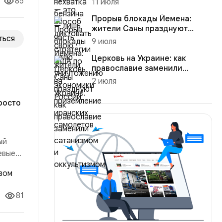
85
11 июля
уничтожению эко...
Прорыв блокады Йемена:
жители Саны празднуют
ться
приземление иранских
9 июля
самолетов
Церковь на Украине: как
православие заменили
сатанизмом и оккультизмом
2 июля
росто
ый
евые
ыло:
ало:
81