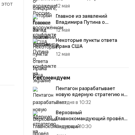
 этот
12 мая
Главное из заявлений
Владимира Путина о
конфликте на Украине
12 мая
Некоторые пункты ответа
Ирана США
12 мая
Рекомендуем
Пентагон разрабатывает
новую ядерную стратегию на
случай войны с Россией или...
Сегодня в 10:32
Верховный
Главнокомандующий провёл
масштабные кадровые
Сегодня в 10:30
перестановки на встре...