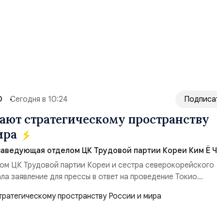
О
Сегодня в 10:24
Подписа
ют стратегическому пространству
ира
заведующая отделом ЦК Трудовой партии Кореи Ким Ё Ч
ом ЦК Трудовой партии Кореи и сестра северокорейского
ла заявление для прессы в ответ на проведение Токио
ом США запусков крылатых ракет Томагавк.«Япония отброс
сть „исключительно оборонительной страны“ и выносит в
рном вооружении на всеобщее обозрение, одновреме...