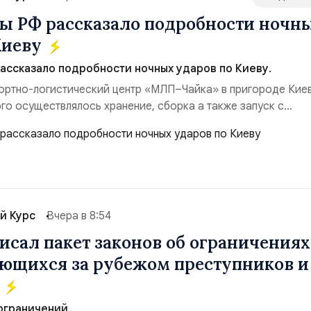
 РФ рассказало подробности ночн
Киеву
ссказало подробности ночных ударов по Киеву.
ортно-логистический центр «МЛП–Чайка» в пригороде Киев
го осуществлялось хранение, сборка а также запуск с
евого аэродром «Чайка» дальнобойных БПЛА ВСУ; Складск
Логистик» в Оболонском районе г. Киев, использовавшиес
 имущества ВСУ; Сортировочны...
й Курс
Вчера в 8:54
исал пакет законов об ограничениях
ющихся за рубежом преступников и
в
ограничений.