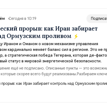
сём
Сегодня в 10:19
Подписа
еский прорыв: как Иран забирает
над Ормузским проливом
у Ираном и Оманом о новом механизме управления
ом кардинально меняет баланс сил в регионе. Это не п
р, а стратегическая победа Тегерана, которая де-факто
вый статус в мировой энергетической безопасности.
ение ещё не подписано. Описанные пункты — это возможн
 которые скорее всего будут реализованы.Разбираем ключ
ия этого соглашения:. 1. Новые доли контроля (75 на 25). Б
 контролировали пролив на паритетных началах — 50/50. Ст
закрепляет за Ираном...