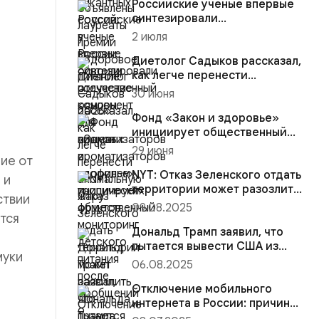
Российские ученые впервые
синтезировали
отечественный компонент для
2 июля
ароматиз...
Диетолог Садыков рассказал,
как легче перенести
аномальную жару
30 июня
Фонд «Закон и здоровье»
инициирует общественный
мониторинг детского питания
29 июня
ие от
...
NYT: Отказ Зеленского отдать
 и
территории может разозлить
ствии
Дональда Трампа
09.08.2025
тся
Дональд Трамп заявил, что
пытается вывести США из
муки
конфликта на Украине
06.08.2025
Отключение мобильного
интернета в России: причины,
последствия и как остават...