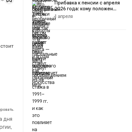
Прибавка к пенсии с апреля
2026 года: кому положен
пере...
1 апреля
 стоит
ировать.
а дня
ргии,