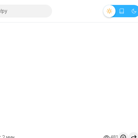
 2 мин.
481