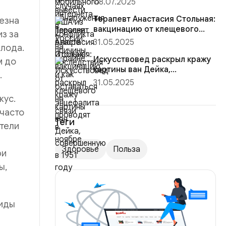
08.07.2025
Терапевт Анастасия Стольная:
лезна
вакцинацию от клещевого
з за
энцефалита проводят в н...
31.05.2025
лода.
Искусствовед раскрыл кражу
м до
картины ван Дейка,
.
совершенную в 1951 году
31.05.2025
кус.
 часто
Теги
ители
Здоровье
Польза
ри
ы,
виды