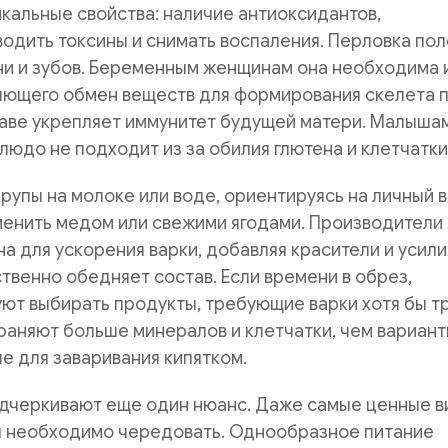
кальные свойства: наличие антиоксидантов,
одить токсины и снимать воспаления. Перловка по
ни и зубов. Беременным женщинам она необходима и
яющего обмен веществ для формирования скелета п
таве укрепляет иммунитет будущей матери. Малыша
блюдо не подходит из за обилия глютена и клетчатки
крупы на молоке или воде, ориентируясь на личный в
менить медом или свежими ягодами. Производители
а для ускорения варки, добавляя красители и усил
ственно обедняет состав. Если времени в обрез,
ют выбирать продукты, требующие варки хотя бы т
раняют больше минералов и клетчатки, чем вариант
 для заваривания кипятком.
дчеркивают еще один нюанс. Даже самые ценные 
ня необходимо чередовать. Однообразное питание