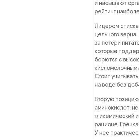
и насыщают орг
рейтинг наиболе
Лидером списка 
цельного зерна.
за потери питат
которые поддер
борются с высок
кисломолочными 
Стоит учитывать
на воде без доб
Вторую позицию
аминокислот, не
гликемический и
рационе. Гречка
У нее практичес