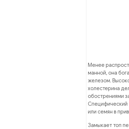
Менее распростр
манной, она бог
железом. Высоко
холестерина дел
обострениями з
Специфический п
или семян в при
Замыкает топ пе