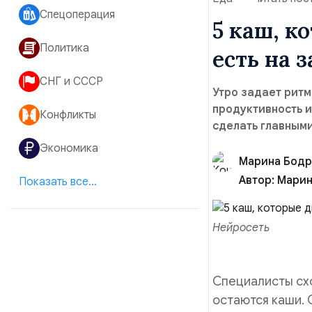
Спецоперация
5 каш, к
Политика
есть на 
СНГ и СССР
Утро задает ритм
продуктивность и
Конфликты
сделать главными
Экономика
Марина Бодр
Автор:
Марин
Показать все...
Нейросеть
Специалисты схо
остаются каши. 