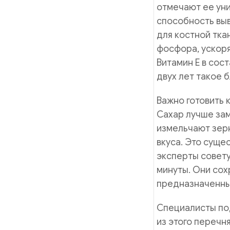
отмечают ее уни
способность выв
для костной тка
фосфора, ускор
Витамин Е в сос
двух лет такое 
Важно готовить 
Сахар лучше за
измельчают зерн
вкуса. Это суще
эксперты совету
минуты. Они сох
предназначенные
Специалисты по
из этого переч