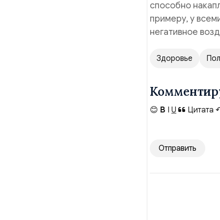
способно накапл
примеру, у всем
негативное возд
Здоровье
Пол
Комментир
😊
B
I
U
Цитата
Отправить