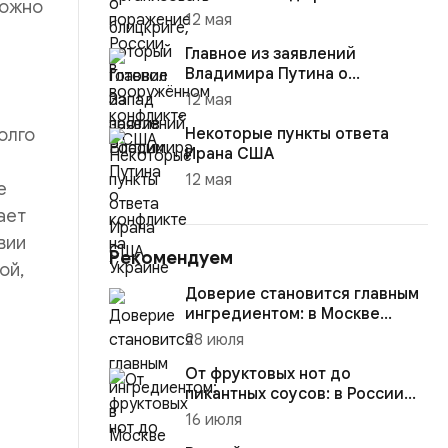
можно
12 мая
Главное из заявлений
Владимира Путина о
конфликте на Украине
12 мая
олго
Некоторые пункты ответа
Ирана США
12 мая
е
ает
вии
Рекомендуем
ой,
Доверие становится главным
ингредиентом: в Москве
объявлены лауреаты премии
28 июля
...
От фруктовых нот до
пикантных соусов: в России
освоили получение основы
16 июля
для ...