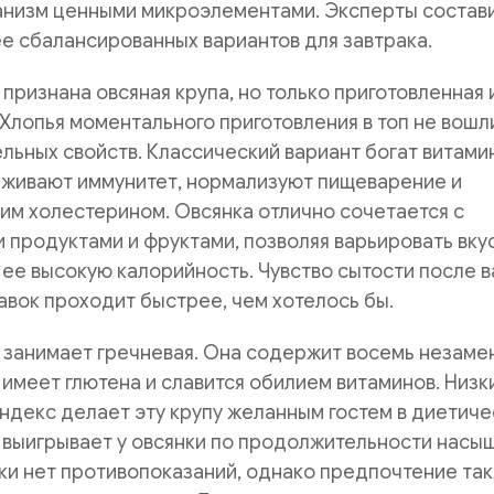
анизм ценными микроэлементами. Эксперты состав
е сбалансированных вариантов для завтрака.
признана овсяная крупа, но только приготовленная 
 Хлопья моментального приготовления в топ не вошл
ельных свойств. Классический вариант богат витами
живают иммунитет, нормализуют пищеварение и
им холестерином. Овсянка отлично сочетается с
продуктами и фруктами, позволяя варьировать вку
 ее высокую калорийность. Чувство сытости после 
авок проходит быстрее, чем хотелось бы.
 занимает гречневая. Она содержит восемь незаме
 имеет глютена и славится обилием витаминов. Низк
ндекс делает эту крупу желанным гостем в диетич
 выигрывает у овсянки по продолжительности насы
ки нет противопоказаний, однако предпочтение та