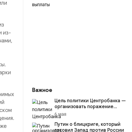
или
из
и из-
нами,
сы.
варки
Важное
нимых
Цель политики Центробанка —
ий
организовать поражение
еском
России в вооружённом
6 мая
щения.
конфликте с США
Путин о блицкриге, который
кже
готовил Запад против России