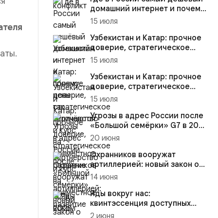
ся
домашний интернет и почему
цены так отличаются
15 июля
ателя
Узбекистан и Катар: прочное
доверие, стратегическое
таты.
партнёрство и курс на со...
15 июля
Узбекистан и Катар: прочное
доверие, стратегическое
партнёрство и курс на со...
15 июля
Угрозы в адрес России после
«Большой семёрки» G7 в 2026
году
20 июня
Охранников вооружат
артиллерией: новый закон о
ЧОП и его перспективы
14 июня
Яды вокруг нас:
квинтэссенция доступных
возможностей
2 июня