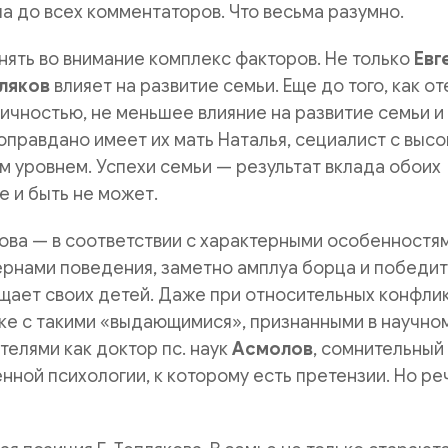
ла до всех комментаторов. Что весьма разумно.
ять во внимание комплекс факторов. Не только
Евг
ляков
влияет на развитие семьи. Еще до того, как от
ичностью, не меньшее влияние на развитие семьи и
 оправдано имеет их мать Наталья, сециалист с выс
 уровнем. Успехи семьи — результат вклада обоих
е и быть не может.
кова — в соответствии с характерными особенностя
ернами поведения, заметно амплуа борца и победит
щает своих детей. Даже при относительных конфлик
ике с такими «выдающимися», признанными в научно
елями как доктор пс. наук
Асмолов
, сомнительный
нной психологии, к которому есть претензии. Но ре