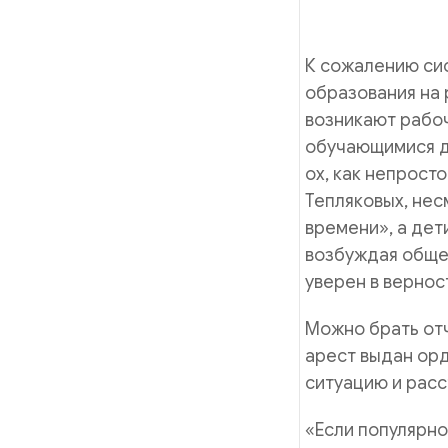
К сожалению сис
образования на 
возникают рабоч
обучающимися де
ох, как непрост
Тепляковых, нес
времени», а дет
возбуждая общес
уверен в верност
Можно брать от
арест выдан орд
ситуацию и расс
«Если популярно