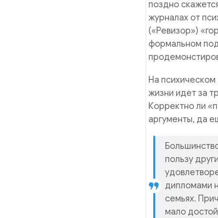
поздно скажется
журналах от пси
(«Ревизор») «го
формальном под
продемонстиров
На психическом 
жизни идет за т
Корректно ли «п
аргументы, да е
Большинство
пользу други
удовлетворе
дипломами н
семьях. При
мало достой