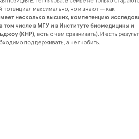
я позиция Е. Теплякова. В семье не только старают
й потенциал максимально, но и знают — как
в имеет несколько высших, компетенцию исследов
 в том числе в МГУ и в Институте биомедицины и
ньджоу (КНР)
, есть с чем сравнивать). И есть резуль
бходимо поддерживать, а не гнобить.