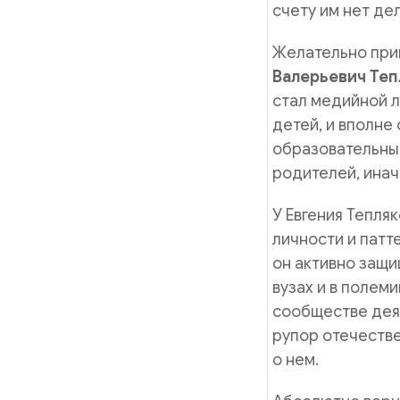
счету им нет де
Желательно прин
Валерьевич Теп
стал медийной л
детей, и вполне
образовательным
родителей, инач
У Евгения Тепля
личности и патт
он активно защи
вузах и в полем
сообществе деят
рупор отечестве
о нем.