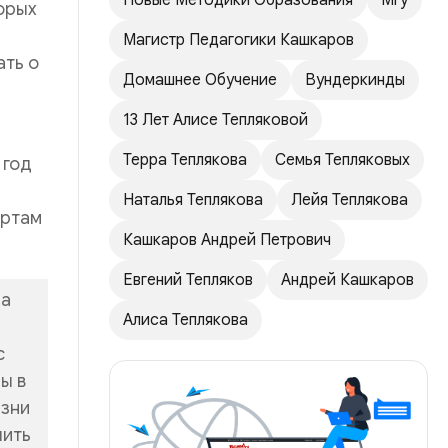
Новые Методики Образования
Мгу
торых
Магистр Педагогики Кашкаров
ать о
Домашнее Обучение
Вундеркинды
13 Лет Алисе Тепляковой
Терра Теплякова
Семья Тепляковых
 год
Наталья Теплякова
Лейя Теплякова
ертам
Кашкаров Андрей Петрович
Евгений Тепляков
Андрей Кашкаров
за
Алиса Теплякова
с
ы в
изни
чить