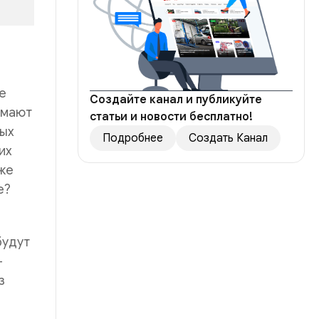
е
Создайте канал и публикуйте
омают
статьи и новости бесплатно!
ных
Подробнее
Создать Канал
их
 же
е?
будут
—
з