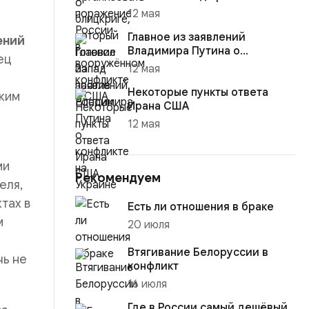
12 мая
Главное из заявлений
ений
Владимира Путина о
ец
конфликте на Украине
12 мая
Некоторые пункты ответа
оким
Ирана США
12 мая
ми
Рекомендуем
еля,
тах в
Есть ли отношения в браке
м
20 июля
Втягивание Белоруссии в
чь не
конфликт
16 июля
Где в России самый дешёвый