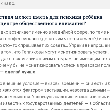
к надо.
ствия может иметь для психики ребёнка
 центре общественного внимания?
дко возникает именно в медийной сфере, по теме н
ят профессионалы (делать им что–ли нечего?) и «л
то кто–то спрашивает их совета… Упреки в непроше
 в том, что Тепляковы могут монетизировать успехи, 
е дают покоя завистливым натурам, не имеющим тех
почему бы не монетизировать успехи в правовом пол
— сделай лучше.
о внешние условия — вызовы времени — они есть и 
не являются фактором застывшим, навсегда данным 
чно меняются. Условную аналогию можно извлечь и
и известных государственных деятелей — в области