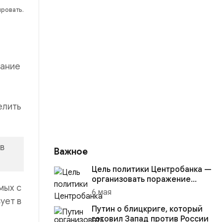
ировать.
лание
елить
в
Важное
Цель политики Центробанка —
организовать поражение
мых с
России в вооружённом
6 мая
конфликте с США
ует в
Путин о блицкриге, который
готовил Запад против России