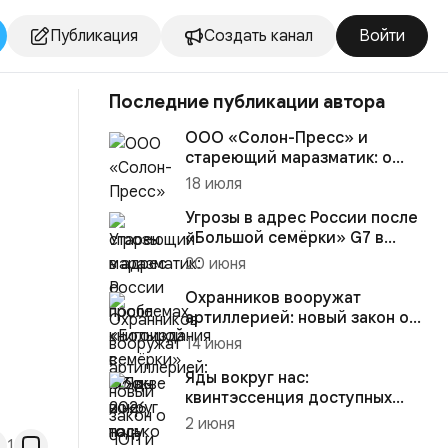
Публикация
Создать канал
Войти
Последние публикации автора
ООО «Солон-Пресс» и
стареющий маразматик: о
проблемах к...
18 июля
Угрозы в адрес России после
«Большой семёрки» G7 в
2026...
20 июня
Охранников вооружат
артиллерией: новый закон о
ЧОП и ег...
14 июня
Яды вокруг нас:
квинтэссенция доступных
возможностей
2 июня
1