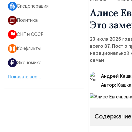
Спецоперация
Алисе Ев
Политика
Это заме
СНГ и СССР
23 июля 2025 год
всего 87. Пост о
Конфликты
нерациональной 
семьи
Экономика
Андрей Кашк
Показать все...
Автор:
Кашка
Содержание