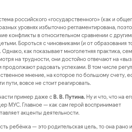
тема российского «государственного» (как и общег
разных уровнях избыточно регламентирована, поэт
ие конфликты в относительном сравнении с другим
тьми. Бороться с чиновниками (и от образования т
о. Однако, как показывает многолетняя практика, се
мотря на трудности, они достойно отвечают на «вы
и продолжают радовать успехами. В том числе регу
твенное мнение, на которое по большому счету, е
и пути, вовсе не стоит реагировать.
части пример даже с
В. В. Путина.
Ну и что, что на ег
ер МУС. Главное — как сам герой воспринимает
тавляет акценты деятельности.
сть ребёнка — это родительская цель, то она рано 