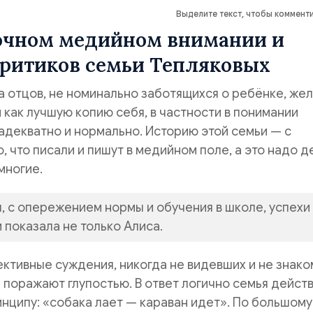
Выделите текст, чтобы коммент
очном медийном внимании и
критиков семьи Тепляковых
 отцов, не номинально заботящихся о ребёнке, же
 как лучшую копию себя, в частности в понимании
адекватно и нормально. Историю этой семьи — с
, что писали и пишут в медийном поле, а это надо д
многие.
 с опережением нормы и обучения в школе, успехи 
 показала не только Алиса.
ективные суждения, никогда не видевших и не знако
поражают глупостью. В ответ логично семья действ
инципу: «собака лает — караван идет». По большому