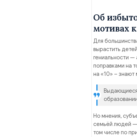
Об избыт
мотивах 
Для большинства
вырастить детей
гениальности — 
поправками на то
на «10» – знают 
Выдающиеся,
образовании
Но мнения, субъ
семьёй людей — 
том числе по пр