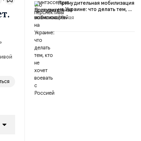
Принудительная мобилизация
на Украине: что делать тем, ...
т.
30 мая
ь
ливой
ться