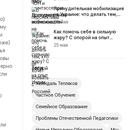
Принудительная мобилизация
на Украине: что делать тем,
о)
кто не хочет воевать ...
30 мая
ому
Как помочь себе в сильную
и
жару? С опорой на опыт
оже)
Индии
25 мая
мья
зовы
лярно
Теги
сли
Хеймдаль Тепляков
о
Частное Обучение
Семейное Образование
Проблемы Отечественной Педагогики
или