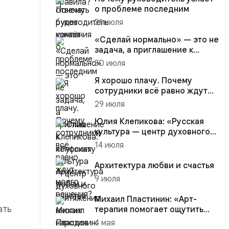
о проблеме последним
31 июля
«Сделай нормально» — это не
задача, а приглашение к
конфликту
30 июля
Я хорошо плачу. Почему
сотрудники всё равно ждут
моего решения?
29 июля
Юлия Клепикова: «Русская
культура — центр духовного
притяжения многих народо...
14 июля
Архитектура любви и счастья
9 июля
Михаил Пластинин: «Арт-
ать
терапия помогает ощутить
ценность внутренних
4 мая