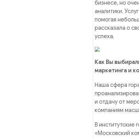
бизнесе, но оче
аналитики. Услу
помогая неболь
рассказала о св
успеха.
Как Вы выбирал
маркетинга и к
Наша сфера гор
проанализироват
и отдачу от мер
компаниям масш
В институтские 
«Московский ком