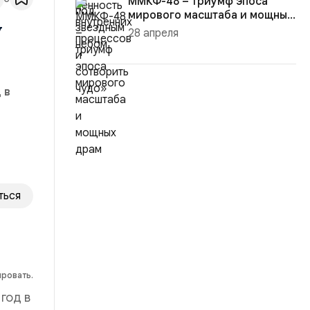
ММКФ-48 – триумф эпоса
мирового масштаба и мощных
у
драм
28 апреля
 в
.
ться
ировать.
год в