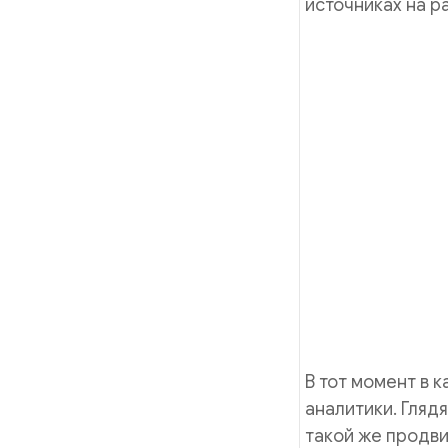
источниках на р
В тот момент в 
аналитики. Глядя
такой же продв