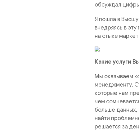
обсуждал цифры,
Я пошла в Высшу
внедряясь в эту
на стыке маркет
Какие услуги В
Мы оказываем ко
менеджменту. Су
которые нам пре
чем сомневается
больше данных,
найти проблемны
решается за ден