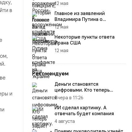
адку,
12 мая
йти в
Главное из заявлений
Владимира Путина о
конфликте на Украине
12 мая
Некоторые пункты ответа
е
Ирана США
12 мая
ом,
й.
Рекомендуем
тве
Деньги становятся
цифровыми. Кто теперь
еры и
задаёт правила?
Вчера в 11:26
ИИ сделал картинку. А
ли
отвечать будет компания
4 августа
Почему руководитель узнаёт