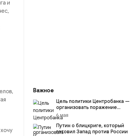
га и
нес,
х
Важное
елов,
гая
Цель политики Центробанка —
организовать поражение
России в вооружённом
6 мая
конфликте с США
Путин о блицкриге, который
 хочу
готовил Запад против России