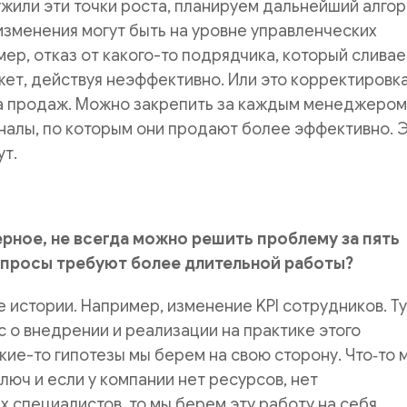
жили эти точки роста, планируем дальнейший алго
изменения могут быть на уровне управленческих
ер, отказ от какого-то подрядчика, который сливае
ет, действуя неэффективно. Или это корректировк
а продаж. Можно закрепить за каждым менеджером
налы, по которым они продают более эффективно. 
ут.
ерное, не всегда можно решить проблему за пять
опросы требуют более длительной работы?
ие истории. Например, изменение KPI сотрудников. Т
 о внедрении и реализации на практике этого
кие-то гипотезы мы берем на свою сторону. Что‑то 
люч и если у компании нет ресурсов, нет
 специалистов, то мы берем эту работу на себя.