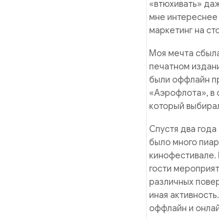
«втюхивать» да
мне интереснее 
маркетинг на ст
Моя мечта сбыла
печатном издани
были оффлайн пр
«Аэрофлота», в 
который выбирал
Спустя два года
было много пиар
кинофестивале.
гости мероприят
различных повер
иная активность
оффлайн и онлай