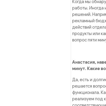
Когда мы обнару
работы. Иногда 
решений. Наприм
рекламный бюдж
действий отдел
продукты или ка
вопрос пяти мин
Анастасия, нав
минут. Какие в
Да, есть и долг
решается вопрос
функционала. Ка
реализуем под к
соответствующих