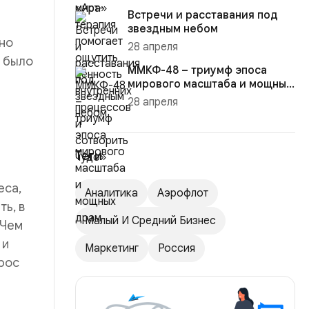
процессо...
Встречи и расставания под
звездным небом
но
28 апреля
е было
ММКФ-48 – триумф эпоса
мирового масштаба и мощных
драм
28 апреля
Теги
еса,
Аналитика
Аэрофлот
ь, в
Малый И Средний Бизнес
 Чем
 и
Маркетинг
Россия
рос