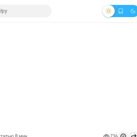
статью 8 мин.
736