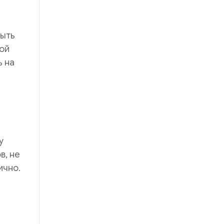
быть
той
ь на
у
в, не
ично.