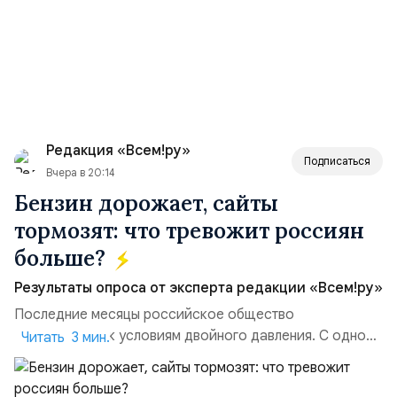
Редакция «Всем!ру»
Подписаться
Вчера в 20:14
Бензин дорожает, сайты
тормозят: что тревожит россиян
больше?
Результаты опроса от эксперта редакции «Всем!ру»
Последние месяцы российское общество
адаптируется к условиям двойного давления. С одной
Читать 3 мин.
стороны, происходит рост цен на товары первой
необходимости, инфляция и локальные сбои в