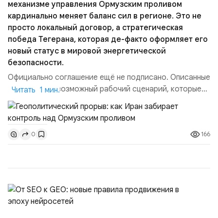
механизме управления Ормузским проливом
кардинально меняет баланс сил в регионе. Это не
просто локальный договор, а стратегическая
победа Тегерана, которая де-факто оформляет его
новый статус в мировой энергетической
безопасности.
Официально соглашение ещё не подписано. Описанные
пункты — это возможный рабочий сценарий, которые
Читать 1 мин.
скорее всего будут реализованы.Разбираем ключевые
тезисы и последствия этого соглашения:. 1. Новые
доли контроля (75 на 25). Было: Ранее Иран и Оман
166
0
контролировали пролив на паритетных началах —
50/50. Стало: Новое соглашение закрепляет за
Ираном...