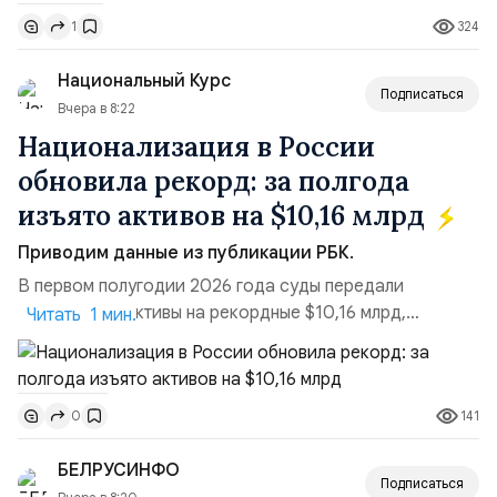
поставках бензина. А с другой – технологическая
324
1
турбулентность: перебои в работе интернета,
блокировки сайтов, необходимость осваивать VPN и
Национальный Курс
российские платформы.Что из этого бье...
Подписаться
Вчера в 8:22
Национализация в России
обновила рекорд: за полгода
изъято активов на $10,16 млрд
Приводим данные из публикации РБК.
В первом полугодии 2026 года суды передали
государству активы на рекордные $10,16 млрд,
Читать 1 мин.
подсчитали аналитики AK&M. Это в 2,5 раза больше,
чем за аналогичный период 2025 года ($3,95 млрд).
Всего зафиксировано 15 национализационных
141
0
транзакций, которые обеспечили 42,2% денежного
объёма всего российского рынка слияний и
БЕЛРУСИНФО
поглощений. Крупнейшей ...
Подписаться