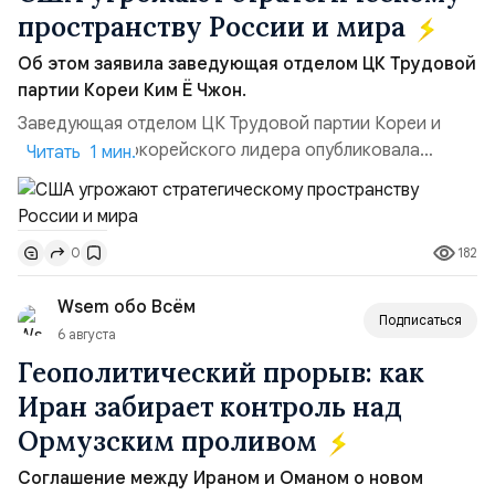
пространству России и мира
Об этом заявила заведующая отделом ЦК Трудовой
партии Кореи Ким Ё Чжон.
Заведующая отделом ЦК Трудовой партии Кореи и
сестра северокорейского лидера опубликовала
Читать 1 мин.
заявление для прессы в ответ на проведение Токио
совместных с флотом США запусков крылатых ракет
Томагавк.«Япония отбросила обманчивую видимость
182
0
„исключительно оборонительной страны“ и выносит
вопрос о собственном ядерном вооружении на
Wsem обо Всём
всеобщее обозрение, одновреме...
Подписаться
6 августа
Геополитический прорыв: как
Иран забирает контроль над
Ормузским проливом
Соглашение между Ираном и Оманом о новом