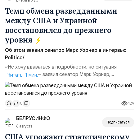
Вчера в 8:20
Темп обмена разведданными
между США и Украиной
восстановился до прежнего
уровня
Об этом заявил сенатор Марк Уорнер в интервью
Politico/
«Не хочу вдаваться в подробности, но ситуация
улучшилась», — заявил сенатор Марк Уорнер,
Читать 1 мин.
высокопоставленный член комитета по разведке,
добавив, что использование Украиной беспилотников и
ракет большой дальности позволило ей наносить
129
0
удары вглубь российской территории и укрепило её
позиции.Сотрудничество со стороны США стало
БЕЛРУСИНФО
ключом к позитивному пов...
Подписаться
6 августа
США угрожают стратегическому