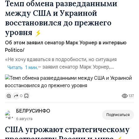
Темп обмена разведданными
между США и Украиной
восстановился до прежнего
уровня
Об этом заявил сенатор Марк Уорнер в интервью
Politico/
«Не хочу вдаваться в подробности, но ситуация
улучшилась», — заявил сенатор Марк Уорнер,
Читать 1 мин.
высокопоставленный член комитета по разведке,
добавив, что использование Украиной беспилотников и
ракет большой дальности позволило ей наносить
137
0
удары вглубь российской территории и укрепило её
позиции.Сотрудничество со стороны США стало
БЕЛРУСИНФО
ключом к позитивному пов...
Подписаться
6 августа
США угрожают стратегическому