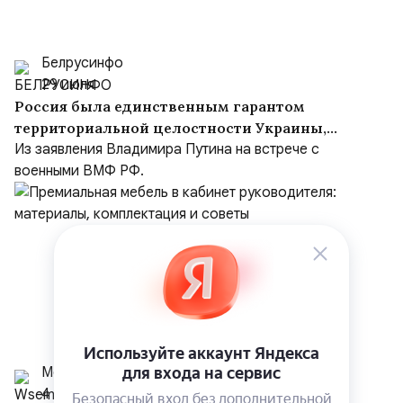
Белрусинфо
29 июля
Россия была единственным гарантом
территориальной целостности Украины,
но Киев объявил Москву врагом
Из заявления Владимира Путина на встрече с
военными ВМФ РФ.
Мобиликаса
4 августа