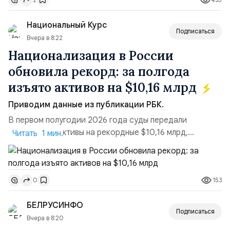
турбулентность: перебои в работе интернета,
блокировки сайтов, необходимость осваивать VPN и
Национальный Курс
российские платформы.Что из этого бье...
Подписаться
Вчера в 8:22
Национализация в России
обновила рекорд: за полгода
изъято активов на $10,16 млрд
Приводим данные из публикации РБК.
В первом полугодии 2026 года суды передали
государству активы на рекордные $10,16 млрд,
Читать 1 мин.
подсчитали аналитики AK&M. Это в 2,5 раза больше,
чем за аналогичный период 2025 года ($3,95 млрд).
Всего зафиксировано 15 национализационных
153
0
транзакций, которые обеспечили 42,2% денежного
объёма всего российского рынка слияний и
БЕЛРУСИНФО
поглощений. Крупнейшей ...
Подписаться
Вчера в 8:20