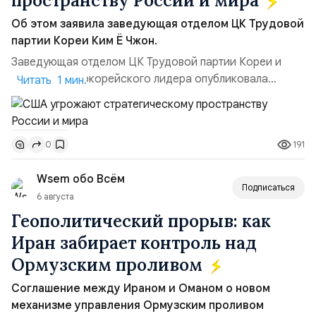
пространству России и мира
Об этом заявила заведующая отделом ЦК Трудовой
партии Кореи Ким Ё Чжон.
Заведующая отделом ЦК Трудовой партии Кореи и
сестра северокорейского лидера опубликовала
Читать 1 мин.
заявление для прессы в ответ на проведение Токио
совместных с флотом США запусков крылатых ракет
Томагавк.«Япония отбросила обманчивую видимость
191
0
„исключительно оборонительной страны“ и выносит
вопрос о собственном ядерном вооружении на
Wsem обо Всём
всеобщее обозрение, одновреме...
Подписаться
6 августа
Геополитический прорыв: как
Иран забирает контроль над
Ормузским проливом
Соглашение между Ираном и Оманом о новом
механизме управления Ормузским проливом