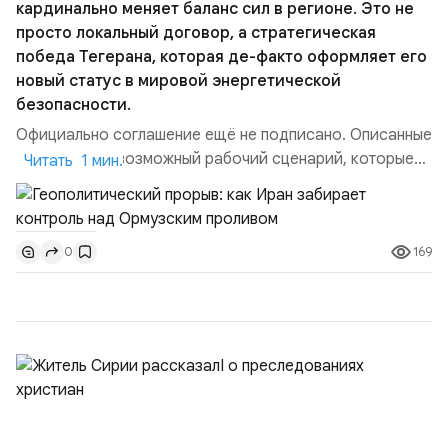
кардинально меняет баланс сил в регионе. Это не
просто локальный договор, а стратегическая
победа Тегерана, которая де-факто оформляет его
новый статус в мировой энергетической
безопасности.
Официально соглашение ещё не подписано. Описанные
пункты — это возможный рабочий сценарий, которые
Читать 1 мин.
скорее всего будут реализованы.Разбираем ключевые
тезисы и последствия этого соглашения:. 1. Новые
доли контроля (75 на 25). Было: Ранее Иран и Оман
169
0
контролировали пролив на паритетных началах —
50/50. Стало: Новое соглашение закрепляет за
Ираном...