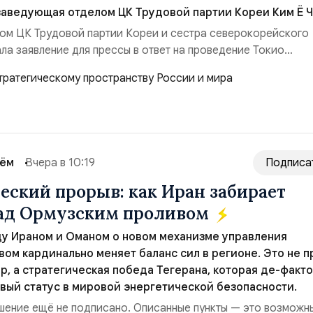
заведующая отделом ЦК Трудовой партии Кореи Ким Ё Ч
ом ЦК Трудовой партии Кореи и сестра северокорейского
ла заявление для прессы в ответ на проведение Токио
ом США запусков крылатых ракет Томагавк.«Япония отброс
сть „исключительно оборонительной страны“ и выносит в
рном вооружении на всеобщее обозрение, одновреме...
сём
Вчера в 10:19
Подписа
еский прорыв: как Иран забирает
над Ормузским проливом
у Ираном и Оманом о новом механизме управления
ом кардинально меняет баланс сил в регионе. Это не п
р, а стратегическая победа Тегерана, которая де-факто
вый статус в мировой энергетической безопасности.
ение ещё не подписано. Описанные пункты — это возможн