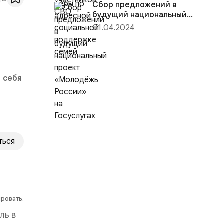
Сбор предложений в
будущий национальный
проект «Молодёж...
01.04.2024
 себя
ться
ировать.
ль в