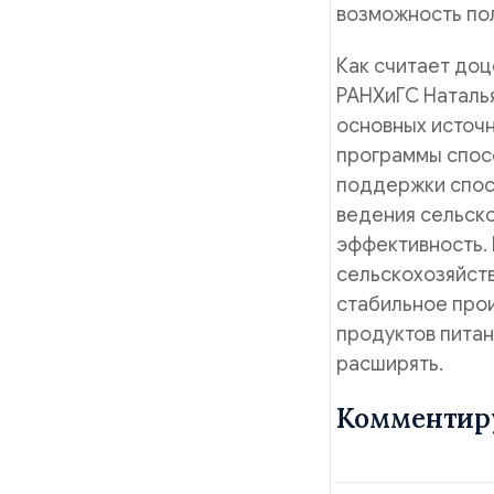
возможность по
Как считает доц
РАНХиГС Наталья
основных источн
программы спос
поддержки спос
ведения сельско
эффективность. 
сельскохозяйст
стабильное про
продуктов питан
расширять.
Комментир