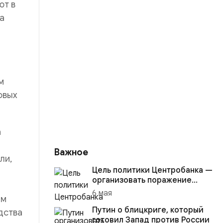
ют в
а
м
овых
а
Важное
ли,
Цель политики Центробанка —
организовать поражение
России в вооружённом
6 мая
ем
конфликте с США
Путин о блицкриге, который
дства
готовил Запад против России