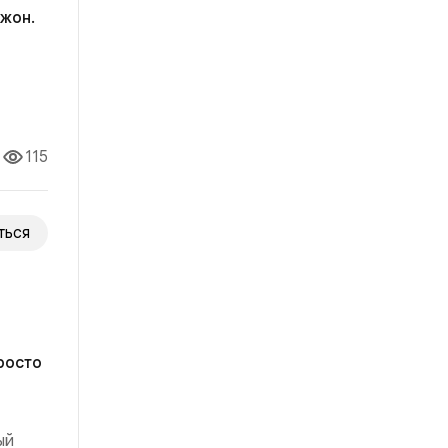
жон.
ила
опрос
115
ться
росто
ый