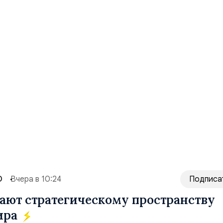
О
Вчера в 10:24
Подписа
ют стратегическому пространству
ира