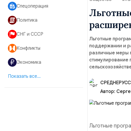
Спецоперация
Льготны
Политика
расшире
СНГ и СССР
Льготные програ
поддержании и р
Конфликты
различные меры 
стимулирование 
Экономика
сельскохозяйств
Показать все...
Автор:
Серге
Льготные прогр