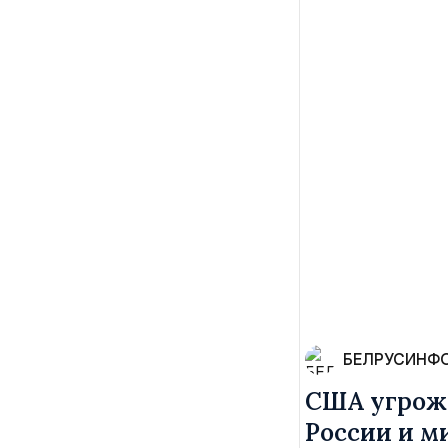
БЕЛРУСИНФ
США угрожа
России и м