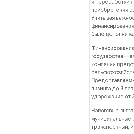
и переработки 
приобретения се
Учитывая важнос
финансирования 
было дополнител
Финансирование
государственная
компании предс
сельскохозяйст
Предоставляемы
лизинга до 8 ле
удорожание от 3
Налоговые льгот
муниципальные о
транспортный, и