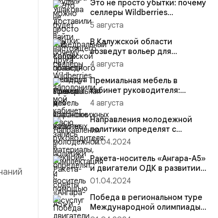
Это не просто убытки: почему
селлеры Wildberries
заполонили мой кабинет и
5 августа
вс...
В Калужской области
возведут вольер для
краснокнижных животных
4 августа
Премиальная мебель в
кабинет руководителя:
материалы, комплектация и
4 августа
советы
Направления молодежной
политики определят с
помощью госуслуг
01.04.2024
Ракета-носитель «Ангара-А5»
и двигатели ОДК в развитии
наний
космической отрасли
01.04.2024
Победа в региональном туре
Международной олимпиады
по программированию на пл...