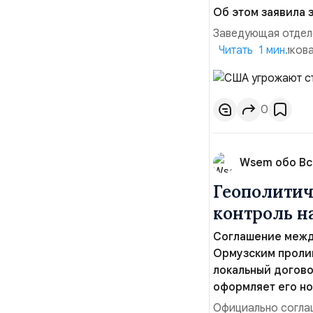
Об этом заявила 
Заведующая отдел
лидера опубликова
Читать 1 мин.
совместных с флот
обманчивую видимо
о собственном яде
0
Wsem обо В
Геополитич
контроль 
Соглашение межд
Ормузским пролив
локальный догово
оформляет его но
Официально соглаш