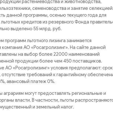
продукции растениеводства и животноводства,
льхозтехники, семеноводства и занятие селекцией
ть данной программы, осенью текущего года для
льготных кредитов из резервного Фонда правитель
ьно выделено 55 млрд. руб.
м программ льготного лизинга занимается
 компания АО «Росагролизинг». На сайте данной
тавлены на выбор более 22000 наименований
венной продукции более чем 450 поставщиков.
е АО «Росагролизинг» условия предполагают: срок
т, отсутствие требований к гарантийному обеспечен
%, авансовый платеж 0%.
ы аграриям могут предоставлять региональные и
рганы власти. В частности, льготы распространяют
мущественный и земельный налог.