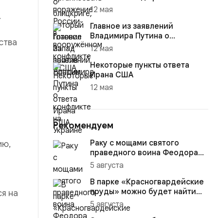
12 мая
.
Главное из заявлений
Владимира Путина о
ства
конфликте на Украине
12 мая
Некоторые пункты ответа
Ирана США
12 мая
Рекомендуем
Раку с мощами святого
ию,
праведного воина Феодора
Ушакова доставили в
5 августа
Кафедраль...
В парке «Красногвардейские
пруды» можно будет найти
ся на
настоящего друга
5 августа