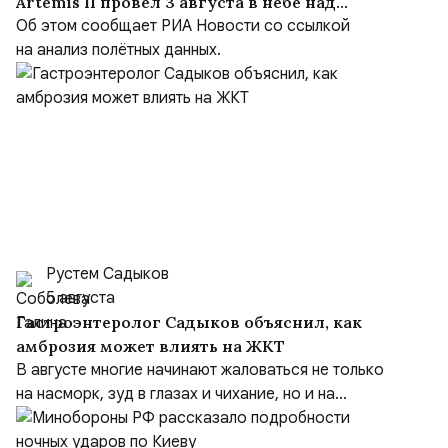
Artemis II провёл 3 августа в небе над
Чёрным морем около девяти часов
Об этом сообщает РИА Новости со ссылкой
на анализ полётных данных.
Рустем Садыков
5 августа
Гастроэнтеролог Садыков объяснил, как
амброзия может влиять на ЖКТ
В августе многие начинают жаловаться не только
на насморк, зуд в глазах и чихание, но и на...