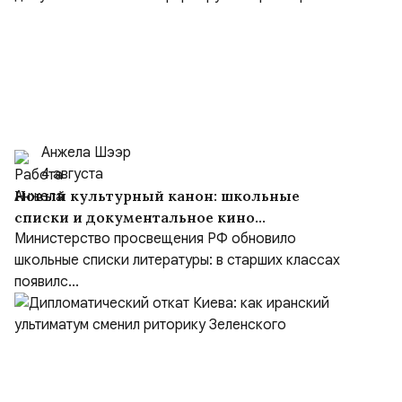
Анжела Шээр
4 августа
Новый культурный канон: школьные
списки и документальное кино
формируют образ героя
Министерство просвещения РФ обновило
школьные списки литературы: в старших классах
появилс...