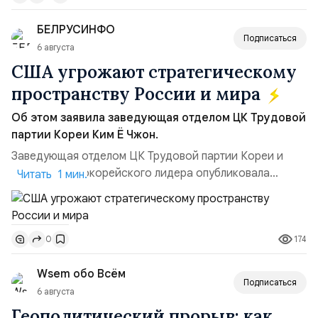
позиции.Сотрудничество со стороны США стало
БЕЛРУСИНФО
ключом к позитивному пов...
Подписаться
6 августа
США угрожают стратегическому
пространству России и мира
Об этом заявила заведующая отделом ЦК Трудовой
партии Кореи Ким Ё Чжон.
Заведующая отделом ЦК Трудовой партии Кореи и
сестра северокорейского лидера опубликовала
Читать 1 мин.
заявление для прессы в ответ на проведение Токио
совместных с флотом США запусков крылатых ракет
Томагавк.«Япония отбросила обманчивую видимость
174
0
„исключительно оборонительной страны“ и выносит
вопрос о собственном ядерном вооружении на
Wsem обо Всём
всеобщее обозрение, одновреме...
Подписаться
6 августа
Геополитический прорыв: как