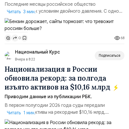
Последние месяцы российское общество
адаптируется к условиям двойного давления. С одной
Читать 3 мин.
стороны, происходит рост цен на товары первой
необходимости, инфляция и локальные сбои в
поставках бензина. А с другой – технологическая
68
0
турбулентность: перебои в работе интернета,
блокировки сайтов, необходимость осваивать VPN и
Национальный Курс
российские платформы.Что из этого бье...
Подписаться
Вчера в 8:22
Национализация в России
обновила рекорд: за полгода
изъято активов на $10,16 млрд
Приводим данные из публикации РБК.
В первом полугодии 2026 года суды передали
государству активы на рекордные $10,16 млрд,
Читать 1 мин.
подсчитали аналитики AK&M. Это в 2,5 раза больше,
чем за аналогичный период 2025 года ($3,95 млрд).