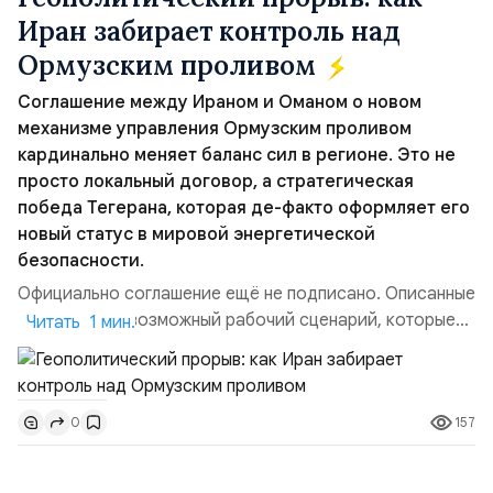
Иран забирает контроль над
Ормузским проливом
Соглашение между Ираном и Оманом о новом
механизме управления Ормузским проливом
кардинально меняет баланс сил в регионе. Это не
просто локальный договор, а стратегическая
победа Тегерана, которая де-факто оформляет его
новый статус в мировой энергетической
безопасности.
Официально соглашение ещё не подписано. Описанные
пункты — это возможный рабочий сценарий, которые
Читать 1 мин.
скорее всего будут реализованы.Разбираем ключевые
тезисы и последствия этого соглашения:. 1. Новые
доли контроля (75 на 25). Было: Ранее Иран и Оман
157
0
контролировали пролив на паритетных началах —
50/50. Стало: Новое соглашение закрепляет за
Ираном...