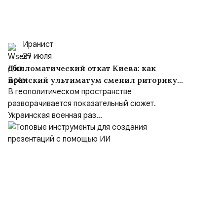
Иранист
29 июля
Дипломатический откат Киева: как
иранский ультиматум сменил риторику
Зеленского
В геополитическом пространстве
разворачивается показательный сюжет.
Украинская военная раз...