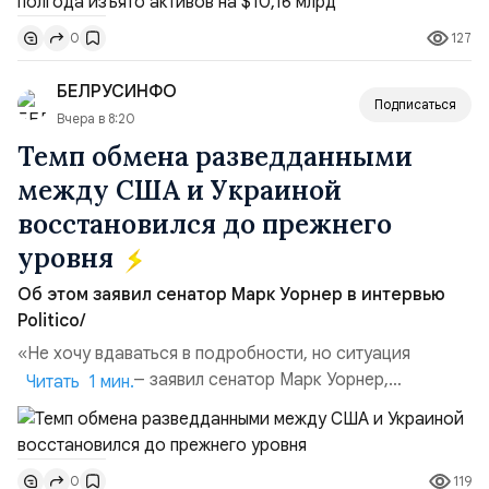
Всего зафиксировано 15 национализационных
127
0
транзакций, которые обеспечили 42,2% денежного
объёма всего российского рынка слияний и
БЕЛРУСИНФО
поглощений. Крупнейшей ...
Подписаться
Вчера в 8:20
Темп обмена разведданными
между США и Украиной
восстановился до прежнего
уровня
Об этом заявил сенатор Марк Уорнер в интервью
Politico/
«Не хочу вдаваться в подробности, но ситуация
улучшилась», — заявил сенатор Марк Уорнер,
Читать 1 мин.
высокопоставленный член комитета по разведке,
добавив, что использование Украиной беспилотников и
ракет большой дальности позволило ей наносить
119
0
удары вглубь российской территории и укрепило её