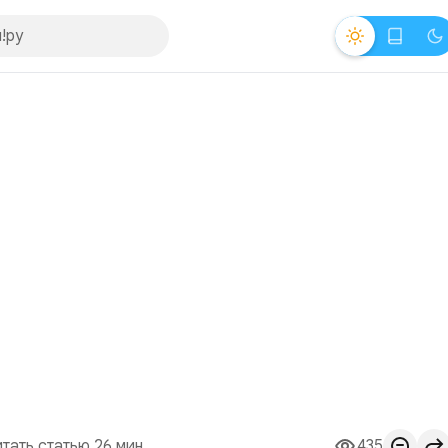
итать статью 26 мин.
435