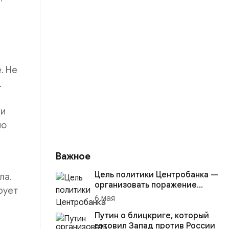
. Не
.
 и
но
Важное
Цель политики Центробанка —
ла.
организовать поражение
рует
России в вооружённом
6 мая
конфликте с США
Путин о блицкриге, который
готовил Запад против России