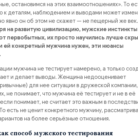
ьные, остановимся на этих взаимоотношениях». То ес
ю к деталям, наблюдением и выводами может измен
но явно он об этом не скажет — не пещерный же век.
ря на развитую цивилизацию, мужские инстинкты
от первобытных, их просто научились лучше скры
и ей конкретный мужчина нужен, эти нюансы
.
ации мужчина не тестирует намерено, а только соз
дает и делает выводы. Женщина недооценивает
ривычные) для нее ситуации в дружеской компании,
х, не понимает, что мужчина её тестирует и не в её
 если понимает, не считает это важным в последств
 То есть не ценит конкретного мужчину, рассматрива
ариантов на более серьёзные отношения.
ак способ мужского тестирования