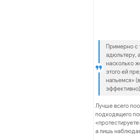
Примерно с 
адюльтеру, а
насколько ж
этого ей пре
напьемся» (
эффективно)
Лучше всего поо
подходящего пов
«протестируете»
а лишь наблюдая