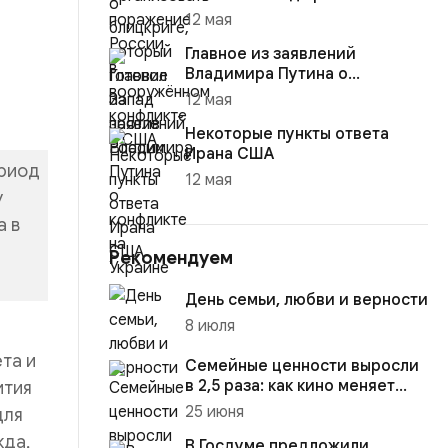
12 мая
р
Главное из заявлений
Владимира Путина о
конфликте на Украине
12 мая
Некоторые пункты ответа
Ирана США
ериод
12 мая
у
а в
Рекомендуем
День семьи, любви и верности
8 июля
та и
Семейные ценности выросли
в 2,5 раза: как кино меняет
ития
мечты подростков
25 июня
для
жда,
В Госдуме предложили