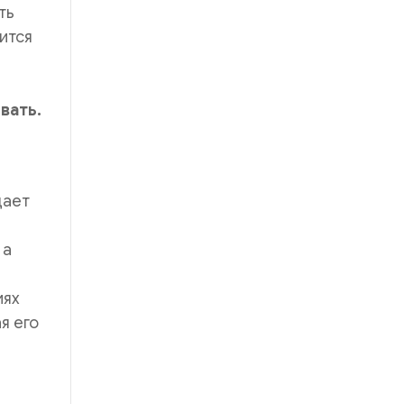
ть
ится
вать.
дает
 а
иях
я его