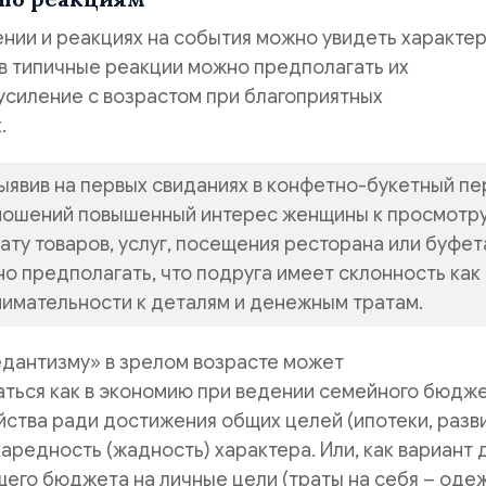
нии и реакциях на события можно увидеть характе
в типичные реакции можно предполагать их
усиление с возрастом при благоприятных
.
выявив на первых свиданиях в конфетно-букетный п
ношений повышенный интерес женщины к просмотр
ату товаров, услуг, посещения ресторана или буфет
но предполагать, что подруга имеет склонность как
нимательности к деталям и денежным тратам.
едантизму» в зрелом возрасте может
ться как в экономию при ведении семейного бюдже
ства ради достижения общих целей (ипотеки, разв
скаредность (жадность) характера. Или, как вариант 
щего бюджета на личные цели (траты на себя – оде