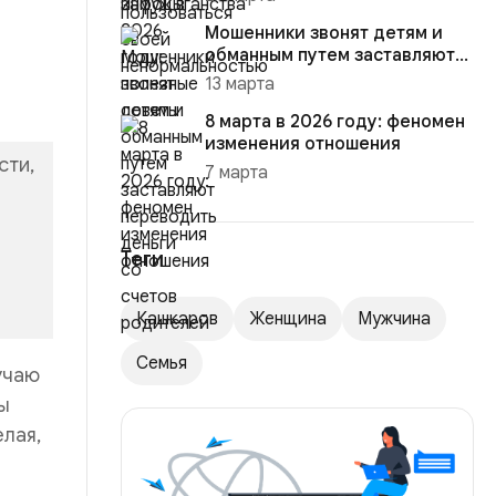
Мошенники звонят детям и
обманным путем заставляют
переводить деньги со счет...
13 марта
8 марта в 2026 году: феномен
изменения отношения
сти,
7 марта
Теги
Кашкаров
Женщина
Мужчина
Семья
учаю
ы
елая,