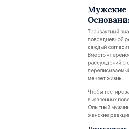
Мужские 
Основания
Транзактный ана
повседневной ре
каждый согласит
Вместо «перено
рассуждений о 
переписываемый
меняет жизнь.
Чтобы тестирова
выявленных пове
Опытный мужчина
женские реакци
Диагностика