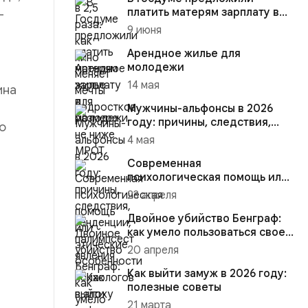
платить матерям зарплату в
—
размере не ниже МРОТ
9 июня
Арендное жилье для
молодежи
14 мая
ина
Мужчины-альфонсы в 2026
году: причины, следствия,
о
тенденции, палимпсест явле...
4 мая
Современная
психологическая помощь или
этические особенности
23 апреля
психологов в эп...
Двойное убийство Бенграф:
как умело пользоваться своей
ненормальностью
20 апреля
Как выйти замуж в 2026 году:
полезные советы
21 марта