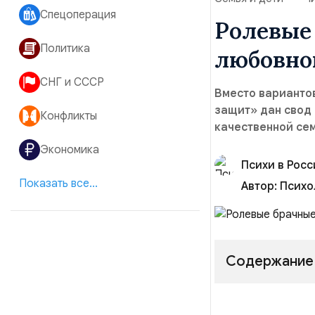
Спецоперация
Ролевые 
Политика
любовной
СНГ и СССР
Вместо варианто
защит» дан свод 
Конфликты
качественной се
Экономика
Психи в Рос
Показать все...
Автор:
Психо
Содержание