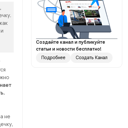
,
ечку.
как
 и
Создайте канал и публикуйте
статьи и новости бесплатно!
Подробнее
Создать Канал
т
тся
ужно
инает
ь.
а не
ечку,