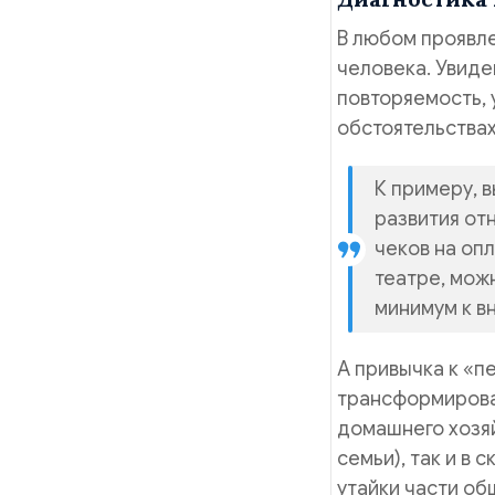
В любом проявле
человека. Увиде
повторяемость, 
обстоятельствах
К примеру, 
развития от
чеков на опл
театре, мож
минимум к в
А привычка к «п
трансформирова
домашнего хозяй
семьи), так и в 
утайки части об