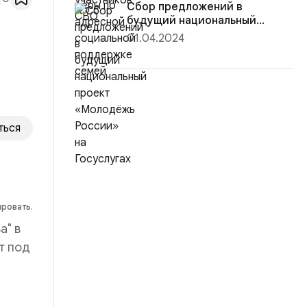
Сбор предложений в
будущий национальный
проект «Молодёж...
01.04.2024
ться
ировать.
а" в
т под