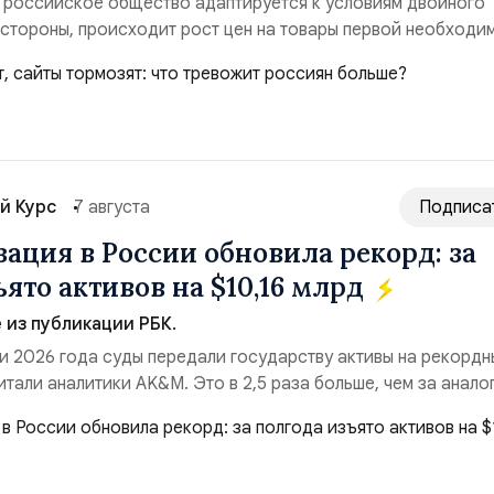
 российское общество адаптируется к условиям двойного
 стороны, происходит рост цен на товары первой необходи
ые сбои в поставках бензина. А с другой – технологическа
еребои в работе интернета, блокировки сайтов, необходимо
ссийские платформы.Что из этого бье...
й Курс
7 августа
Подписа
ация в России обновила рекорд: за
ято активов на $10,16 млрд
из публикации РБК.
и 2026 года суды передали государству активы на рекордн
итали аналитики AK&M. Это в 2,5 раза больше, чем за анало
($3,95 млрд). Всего зафиксировано 15 национализационных
ые обеспечили 42,2% денежного объёма всего российского
ий. Крупнейшей ...