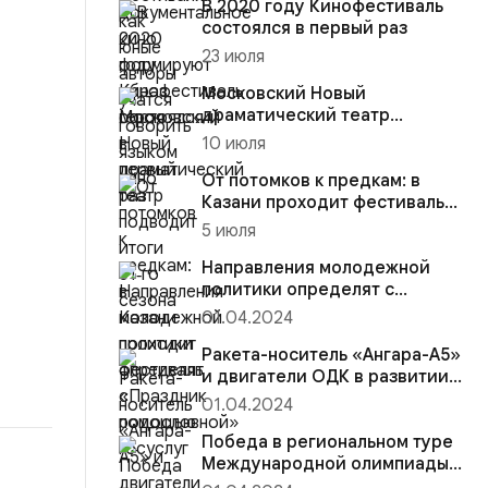
В 2020 году Кинофестиваль
состоялся в первый раз
23 июля
Московский Новый
драматический театр
подводит итоги 51‑го сезона
10 июля
От потомков к предкам: в
Казани проходит фестиваль
«Праздник родословной»
5 июля
Направления молодежной
политики определят с
помощью госуслуг
01.04.2024
Ракета-носитель «Ангара-А5»
и двигатели ОДК в развитии
космической отрасли
01.04.2024
Победа в региональном туре
Международной олимпиады
по программированию на пл...