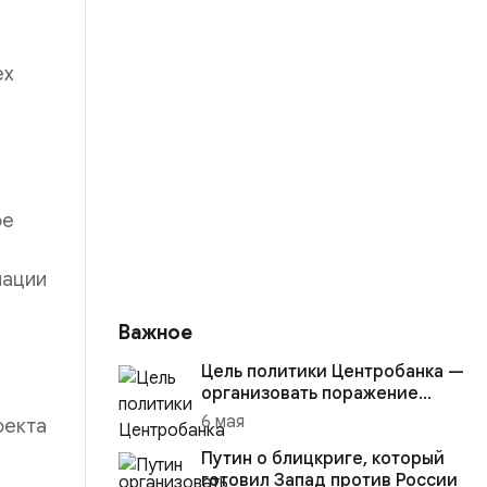
ех
ое
нации
Важное
Цель политики Центробанка —
организовать поражение
России в вооружённом
6 мая
оекта
конфликте с США
Путин о блицкриге, который
готовил Запад против России