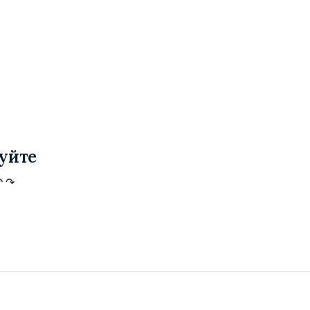
уйте
↶
↷