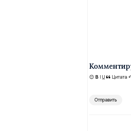
Комментир
😊
B
I
U
Цитата
Отправить