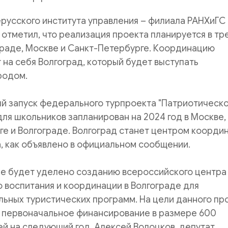
русского института управления – филиала РАНХиГС
отметил, что реализация проекта планируется в тр
граде, Москве и Санкт-Петербурге. Координацию
 на себя Волгоград, который будет выступать
родом.
й запуск федерального турпроекта "Патриотическ
для школьников запланирован на 2024 год в Москве,
е и Волгограде. Волгоград станет центром коорди
, как объявлено в официальном сообщении.
е будет уделено созданию всероссийского центра
 воспитания и координации в Волгограде для
ьных туристических программ. На цели данного пр
 первоначальное финансирование в размере 600
й на следующий год. Алексей Волоцков, депутат