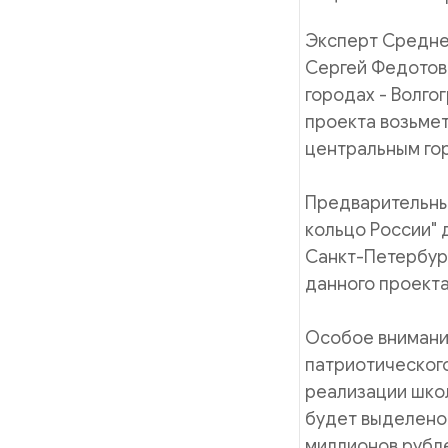
Эксперт Средне
Сергей Федотов 
городах - Волго
проекта возьмет
центральным го
Предварительны
кольцо России" 
Санкт-Петербург
данного проекта
Особое внимани
патриотического
реализации школ
будет выделено
миллионов рубле