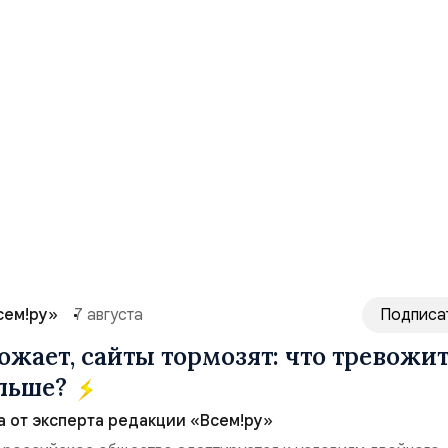
сем!ру»
7 августа
Подписа
ожает, сайты тормозят: что тревожи
ольше?
а от эксперта редакции «Всем!ру»