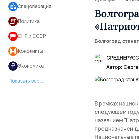
Спецоперация
Волгогра
Политика
«Патриот
СНГ и СССР
Волгоград стане
Конфликты
СРЕДНЕРУСС
Экономика
Автор:
Серге
Показать все...
В рамках национ
следующем году
названием "Патр
предназначен д
Национальные п