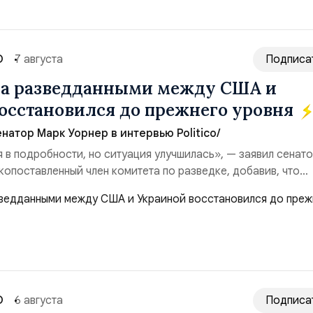
О
7 августа
Подписа
на разведданными между США и
осстановился до прежнего уровня
натор Марк Уорнер в интервью Politico/
я в подробности, но ситуация улучшилась», — заявил сенат
копоставленный член комитета по разведке, добавив, что
аиной беспилотников и ракет большой дальности позволил
лубь российской территории и укрепило её
ество со стороны США стало ключом к позитивному пов...
О
6 августа
Подписа