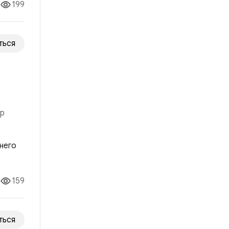
199
ться
ор
о ей
159
ться