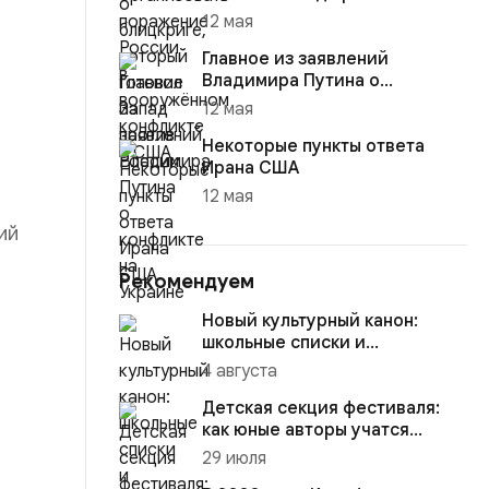
12 мая
Главное из заявлений
Владимира Путина о
ь.
конфликте на Украине
12 мая
Некоторые пункты ответа
Ирана США
12 мая
ий
Рекомендуем
Новый культурный канон:
школьные списки и
документальное кино
4 августа
формируют обра...
Детская секция фестиваля:
как юные авторы учатся
говорить языком кино
29 июля