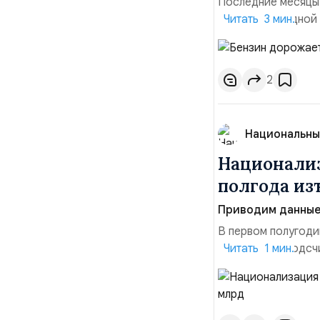
Последние месяцы
давления. С одной
Читать 3 мин.
инфляция и локальн
турбулентность: п
осваивать VPN и ро
2
Национальны
Национализ
полгода изъ
Приводим данные 
В первом полугоди
$10,16 млрд, подсч
Читать 1 мин.
период 2025 года 
транзакций, котор
слияний и поглощен