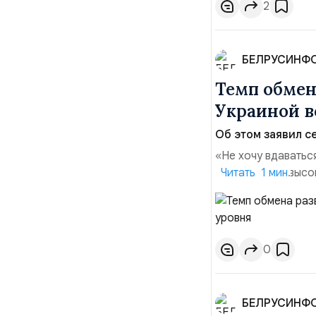
2
БЕЛРУСИНФ
Темп обме
Украиной в
Об этом заявил се
«Не хочу вдаватьс
Марк Уорнер, высо
Читать 1 мин.
использование Укр
наносить удары вг
позиции.Сотруднич
0
БЕЛРУСИНФ