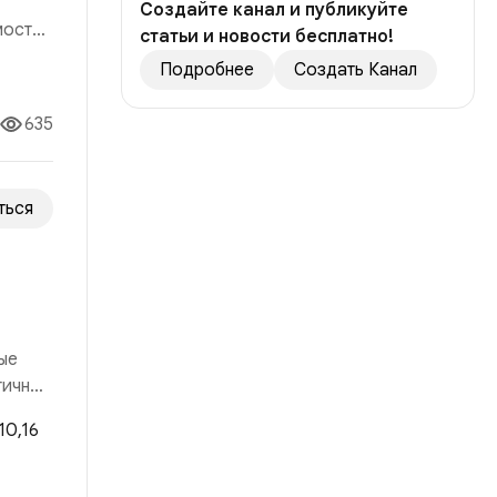
Создайте канал и публикуйте
мости,
статьи и новости бесплатно!
я
Подробнее
Создать Канал
сть
635
ться
ые
гичный
 рынка