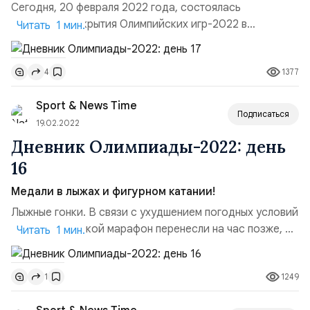
Сегодня, 20 февраля 2022 года, состоялась
церемония закрытия Олимпийских игр-2022 в
Читать 1 мин.
китайском Пекине. Но до нее случились еще
некоторые спортивные состязания. Лыжные гонки. В
1377
4
женском марафоне на 30 км российская лыжница
Наталья Непряева сошла с дистанции на отметке 8 км.
Sport & News Time
Причины пока неизвестны. Золото завоевала норвежка
Подписаться
Тереза Йохауг, которая при...
19.02.2022
Дневник Олимпиады-2022: день
16
Медали в лыжах и фигурном катании!
Лыжные гонки. В связи с ухудшением погодных условий
в Пекине мужской марафон перенесли на час позже, а
Читать 1 мин.
также вместо привычных 50 км сократили дистанцию
до 28,4 км. Наши лыжники – Александр Большунов,
1249
1
Иван Якимушкин, Артем Мальцев, Денис Спицов – шли
довольно плотно в лидирующей группе вместе с