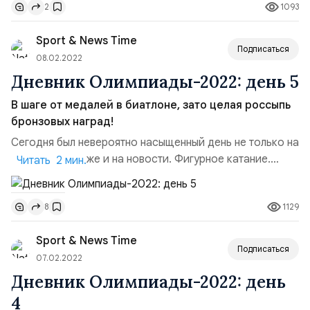
1093
2
стала критическая статья норвежского журналиста Яна
Петтера Сальтведта после победы Александра
Sport & News Time
Большунова в скиатлоне.Я объявила бойкот
Подписаться
норвежским СМИ. После сп...
08.02.2022
Дневник Олимпиады-2022: день 5
В шаге от медалей в биатлоне, зато целая россыпь
бронзовых наград!
Сегодня был невероятно насыщенный день не только на
медали, но также и на новости. Фигурное катание.
Читать 2 мин.
Личные соревнования фигуристов стартовали с
короткой программы у мужчин. Американец Натан Чен в
1129
8
очередной раз показал космическое выступление,
прыгнув четверной флип, тройной аксель и каскад
Sport & News Time
четверной лутц + тройной тулуп. Он заработал за
Подписаться
прокат 113,97 б...
07.02.2022
Дневник Олимпиады-2022: день
4