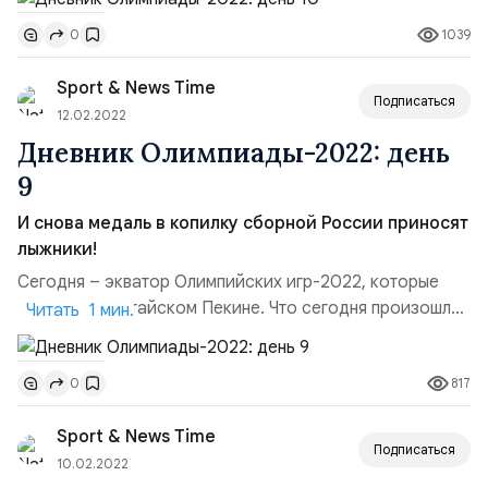
керлингисты обыграли сборную Италии со счетом 10:7.
1039
0
На старте россияне ушли в отрыв, но по ходу игры
соперники нагнали, и уже в концовке началась
Sport & News Time
настоящая заруба. Борьба за плей-офф продолжается.
Подписаться
Лыжные гонки. В му...
12.02.2022
Дневник Олимпиады-2022: день
9
И снова медаль в копилку сборной России приносят
лыжники!
Сегодня – экватор Олимпийских игр-2022, которые
проходят в китайском Пекине. Что сегодня произошло?
Читать 1 мин.
Женский хоккей. В стадии четвертьфинала российские
спортсменки играли против Швейцарии. Наши девушки
817
0
боролись до конца, но, к сожалению, мы уступили
соперницам со счетом 4:2. Дальше розыгрыш медалей
Sport & News Time
проходит без нас. Лыжные гонки. В женской эстафет...
Подписаться
10.02.2022