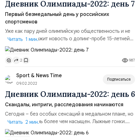
Дневник Олимпиады-2022: день 7
Первый безмедальный день у российских
спортсменов
Уже как пару дней олимпийскую общественность и не
только будоражит новость о допинг-пробе 15-летней
Читать 1 мин.
российской фигуристки Камилы Валиевой. По
последней информации, вещество триметазидин было
987
2
обнаружено в одной пробе, взятой РУСАДА 25 декабря
на чемпионате России. Теперь это дело будет
Sport & News Time
рассматривать выездная панель CAS в Пекине. МОК
Подписаться
хочет, чтобы оно было...
09.02.2022
Дневник Олимпиады-2022: день 6
Скандалы, интриги, расследования начинаются
Сегодня – без особых сенсаций в медальном плане, но
на новости день более чем насыщен. Лыжные гонки.
Читать 2 мин.
Президент Федерации лыжных гонок России Елена
Вяльбе объявила бойкот норвежским СМИ. Причиной