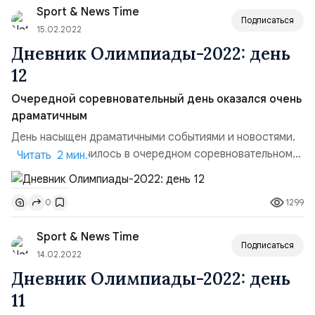
Sport & News Time
зудобробительный матч со сборной Швеции. Биатлон.
Подписаться
Сборная России пров...
15.02.2022
Дневник Олимпиады-2022: день
12
Очередной соревновательный день оказался очень
драматичным
День насыщен драматичными событиями и новостями.
О том, что случилось в очередном соревновательном
Читать 2 мин.
дне – читайте ниже. Биатлон. Какая драматичная
мужская эстафета... До последней стрельбы были
1299
0
лидерами с преимуществом больше минуты, и потом
Эдуард Латыпов заходит на два штрафных круга.
Sport & News Time
Золото упущено, но, тем не менее, без медали не
Подписаться
остались - у ...
14.02.2022
Дневник Олимпиады-2022: день
11