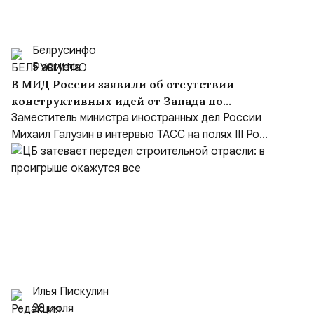
Белрусинфо
5 августа
В МИД России заявили об отсутствии
конструктивных идей от Запада по
Украине и переходе на язык ультиматумов
Заместитель министра иностранных дел России
Михаил Галузин в интервью ТАСС на полях III Ро...
Илья Пискулин
28 июля