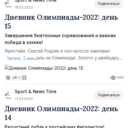
Sport & News Time
представителями Норвегии, но за 8 км до финиша
Подписаться
Йоханне...
18.02.2022
Дневник Олимпиады-2022: день
15
Завершение биатлонных соревнований и важная
победа в хоккее!
Фристайл. Сергей Ридзик в ски-кроссе завоевал
бронзовую медаль на Олимпиаде. Золото у швейцарца
Читать 2 мин.
Райана Регеза, вторым стал его соотечественник Алекс
Фива.Биатлон. В женском масс-старте Кристина
1159
0
Резцова стала лучшей из россиянок, показав пятый
результат. Ульяна Нигматуллина заняла 17 место, Ирина
Sport & News Time
Казакевич замкнула двадцатку. Золото у французской
Подписаться
биатлон...
17.02.2022
Дневник Олимпиады-2022: день
14
Радостный дубль у российских фигуристок!