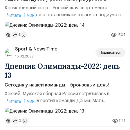
Конькобежный спорт. Российская спортсменка
Ангелина Голикова остановилась в шаге от подиума на
Читать 1 мин.
дистанции 1000 метров, проиграв американке
Британни Боу всего лишь 0,1 секунды. Золото у японки
1507
1
Михо Такаги, серебро – у нидерландки Ютты
Лердам.Другие россиянки выступили следующим
Sport & News Time
образом: Дарья Качанова заняла 9 место, Ольга
Подписаться
Фаткулина остановилась на 13 стр...
16.02.2022
Дневник Олимпиады-2022: день
13
Сегодня у нашей команды – бронзовый день!
Хоккей. Мужская сборная России встретилась в
четвертьфинале против команды Дании. Матч
Читать 1 мин.
получился непростым, но нам удалось обыграть
соперников со счетом 3:1. Отметились забитыми
1148
0
шайбами Никита Нестеров, Вячеслав Войнов и капитан
команды Вадим Шипачев. В полуфинале нам предстоит