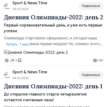
Sport & News Time
японка Хигути Вакаба, за прокат получила всего лишь
Подписаться
74.73 балла.&nbs...
05.02.2022
Дневник Олимпиады-2022: день 2
Первый соревновательный день, и уже есть первые
успехи.
Олимпиада стартовала официально, и сегодня наша
команда завоевала первые медали! Но, помимо этого,
Читать 1 мин.
есть и другие хорошие новости. 1. Лыжные гонки. В
женском скиатлоне Наталья Непряева держалась всю
1381
3
дистанцию предельно близко к своим соперницам, и в
итоге завоевала серебро, став лучшей из нашей
Sport & News Time
команды. Золото выиграла норвежка Тереза Йохауг.2.
Подписаться
Биатлон. ...
04.02.2022
Дневник Олимпиады-2022: день 1
До открытия главного старта четырехлетия
остаются считанные часы!