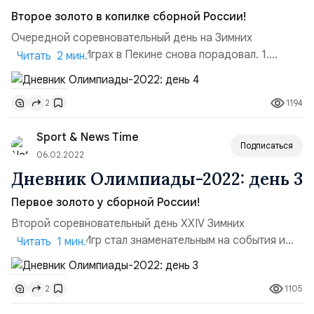
Второе золото в копилке сборной России!
Очередной соревновательный день на Зимних
Олимпийских Играх в Пекине снова порадовал. 1.
Читать 2 мин.
Командные соревнования фигуристов. Заключительные
виды командного турнира открывали спортивные пары.
1194
2
Анастасия Мишина и Александр Галлямов набрали
145.2 балла, несмотря на падение. После них выступали
Sport & News Time
Никита Кацалапов и Виктория Синицина. Они шикарно
Подписаться
откатали програ...
06.02.2022
Дневник Олимпиады-2022: день 3
Первое золото у сборной России!
Второй соревновательный день XXIV Зимних
Олимпийских Игр стал знаменательным на события и
Читать 1 мин.
медали. 1. Командные соревнования фигуристов.
Камила Валиева чисто откатала короткую программу,
1105
2
заработав 90.18 баллов за прокат, принеся команде
важные 10 баллов. Ее ближайшая преследовательница,