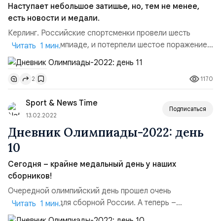
Наступает небольшое затишье, но, тем не менее,
есть новости и медали.
Керлинг. Российские спортсменки провели шесть
матчей на Олимпиаде, и потерпели шестое поражение.
Читать 1 мин.
На этот раз они играли против сборной Дании, и
проиграли со счетом 10:5. Фигурное катание. В танцах
1170
2
на льду российская пара Виктория Синицина/Никита
Кацалапов завоевали серебро. Первое место
Sport & News Time
осталось за французами Габриэлой Пападакис и
Подписаться
Гийомом Сизероном, тре...
13.02.2022
Дневник Олимпиады-2022: день
10
Сегодня – крайне медальный день у наших
сборников!
Очередной олимпийский день прошел очень
плодотворно для сборной России. А теперь –
Читать 1 мин.
подробно о событиях прошедшего дня. Керлинг. Наши