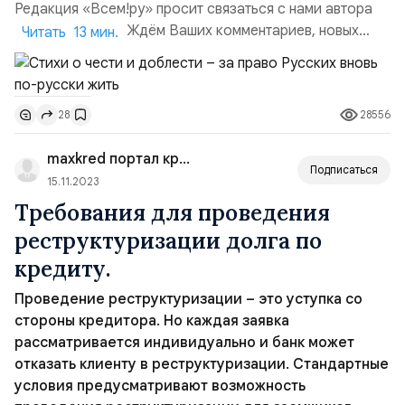
Редакция «Всем!ру» просит связаться с нами автора
стихотворений. Ждём Ваших комментариев, новых
Читать 13 мин.
стихов и клипов: privet@wsem.ruЦикл публикаций:
«Поэзия, посвященная специальной военной
операции». Часть 1. В первом выпуске цикла
28556
28
предлагаем к прочтению пронзительные стихи поэта
Александра Макарова о специальной военной
maxkred портал кредитования
операции на Украине. Даж...
Подписаться
15.11.2023
Требования для проведения
реструктуризации долга по
кредиту.
Проведение реструктуризации – это уступка со
стороны кредитора. Но каждая заявка
рассматривается индивидуально и банк может
отказать клиенту в реструктуризации. Стандартные
условия предусматривают возможность