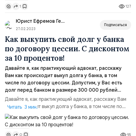
не победить. Битва эта будет вечно, Ну и как же быть?
127
1
Вот и стали думать дяди, Как нас сокрушить, И
придумали те ляди, Клин меж нами вбить. Кто-то,
Юрист Ефремов Геннадий Геннадь...
сильно умный видно, Им там...
Подписаться
27.02.2023
Как выкупить свой долг у банка
по договору цессии. С дисконтом
за 10 процентов!
Давайте я, как практикующий адвокат, расскажу
Вам как происходит выкуп долга у банка, в том
числе по договору цессии. Допустим, у Вас есть
долг перед банком в размере 300 000 рублей...
Давайте я, как практикующий адвокат, расскажу Вам
как происходит выкуп долга у банка, в том числе по
Читать 3 мин.
договору цессии. Допустим, у Вас есть долг перед
банком в размере 300 тыс. рублей. Вы не платите
кредит, банк вначале Вас достаёт звонками или
95
0
продаёт долг коллекторам. Потом, возможно, банк или