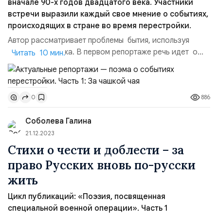
вначале 90-х годов двадцатого века. Участники
встречи выразили каждый свое мнение о событиях,
происходящих в стране во время перестройки.
Автор рассматривает проблемы бытия, используя
форму репортажа. В первом репортаже речь идет о
Читать 10 мин.
встрече поэта, прозаика, публициста, журналиста,
критика с читателем, который пригласил их на чашку
чая во время так называемой «перестройки».
886
0
Участники встречи выразили каждый свое мнение о
событиях, происходящих в стране, только читатель не
Соболева Галина
...
21.12.2023
Стихи о чести и доблести – за
право Русских вновь по-русски
жить
Цикл публикаций: «Поэзия, посвященная
специальной военной операции». Часть 1