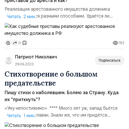
приставов до ареста и как?
Реализация арестованного имущества должника
осуществляется разными способами. Удаётся ли
Читать 2 мин.
должнику скрыть своё имущество от судебных
приставов до ареста и как? Судебный пристав для
обеспечения исполнения судебного решения об
152
0
имущественных взысканиях открывает исполнительное
производство и накладывает арест на имущества
Патриот Николаич
должника. С участием эксп...
Подписаться
29.06.2023
Стихотворение о большом
предательстве
Пишу стихи о наболевшем. Болею за Страну. Куда
их "приткнуть"?
«Уму непостижимо» **** Много лет уж, запад бьётся
Против нас – славян. Знали же, что им придётся
Читать 1 мин.
Сделать хитрый план. Ведь в прямом бою, конечно, Нас