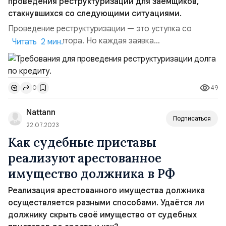
проведения реструктуризации для заемщиков,
стакнувшихся со следующими ситуациями.
Проведение реструктуризации — это уступка со
стороны кредитора. Но каждая заявка
Читать 2 мин.
рассматривается индивидуально и банк может
отказать клиенту в реструктуризации. Стандартные
условия предусматривают возможность проведения
49
0
реструктуризации для заёмщиков, стакнувшихся со
следующими ситуациями: Существенное снижение
Nattann
доходов. При условии, что оно вызвано...
Подписаться
22.07.2023
Как судебные приставы
реализуют арестованное
имущество должника в РФ
Реализация арестованного имущества должника
осуществляется разными способами. Удаётся ли
должнику скрыть своё имущество от судебных