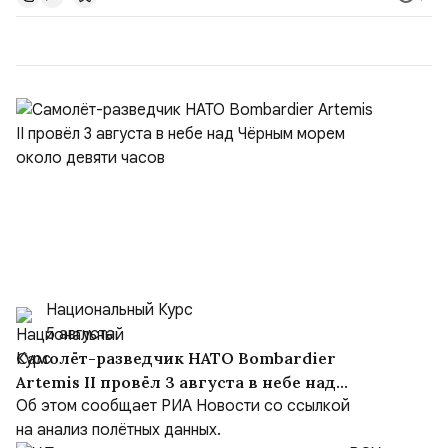
коллекторы подают иск на Вас в суд или получают
судебный пр...
Национальный Курс
5 августа
Самолёт-разведчик НАТО Bombardier
Artemis II провёл 3 августа в небе над
Чёрным морем около девяти часов
Об этом сообщает РИА Новости со ссылкой
на анализ полётных данных.