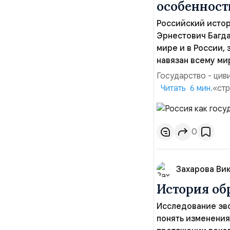
особенност
Российский истор
Эрнестович Багда
мире и в России,
навязан всему ми
Государство - цив
выражается в «стр
Читать 6 мин.
показала, что вне
приводило к крови
ошибочного западно
0
Захарова Ви
История об
Исследование эв
понять изменения