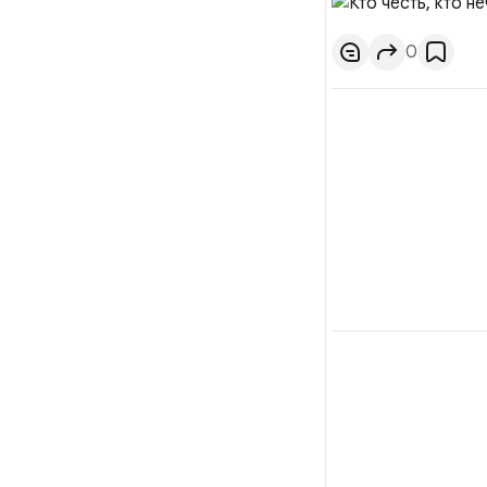
высокомерно прини
и является провокат
0