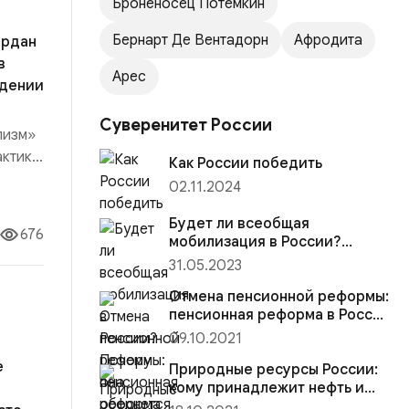
Броненосец Потемкин
Бернарт Де Вентадорн
Афродита
ардан
в
Арес
идении
Суверенитет России
лизм»
актика
Как России победить
да
02.11.2024
ого
Будет ли всеобщая
676
мобилизация в России?
Почему она обернется
31.05.2023
катастрофой и как этого
избежать?
Отмена пенсионной реформы:
пенсионная реформа в России
— хорошие новости
09.10.2021
е
Природные ресурсы России:
кому принадлежит нефть и
другие природные богатства