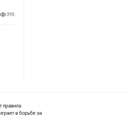
ессор
395