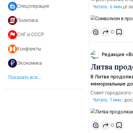
Спецоперация
знакомимся ещё за
Читать 6 мин.
взгляд символами
Политика
интерьера, диалог
повествование не п
0
СНГ и СССР
Конфликты
Редакция «В
Экономика
Литва прод
В Литве продолжа
Показать все...
мемориальные до
Совет городского 
мемориальные доск
Читать 1 мин.
премьер-министру 
на них было получ
на двух языках: ли
0