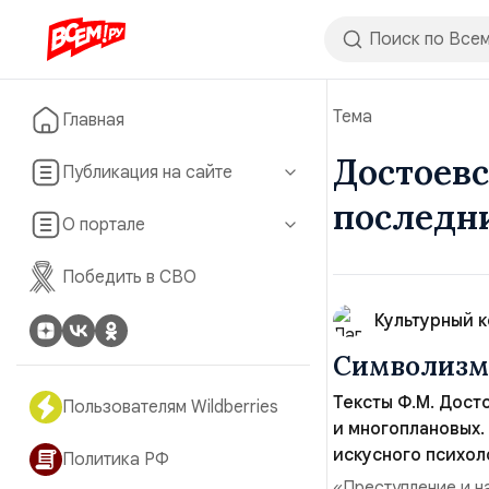
Тема
Главная
Достоевс
Публикация на сайте
последн
О портале
Победить в СВО
Культурный 
Символизм 
Тексты Ф.М. Дост
Пользователям Wildberries
и многоплановых.
искусного психол
Политика РФ
«Преступление и н