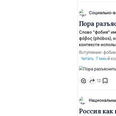
Пора разъя
Слово "фобия" и
φόβος (phóbos), к
контексте исполь
Вступление: фобия
— это основной ко
Читать 7 мин.
просто обычный ст
страх. В греческо
Ареса (бога войны)
12
Национальны
Россия как