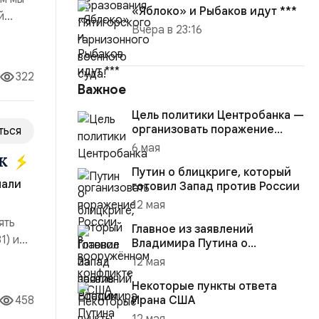
«Яблоко» и Рыбаков идут ***
й
Вчера в 23:16
дметы
322
Важное
Цель политики Центробанка —
организовать поражение
ться
России в вооружённом
6 мая
ык
конфликте с США
Путин о блицкриге, который
пали
готовил Запад против России
12 мая
ять
Главное из заявлений
1) и
Владимира Путина о
ение
конфликте на Украине
12 мая
адписи
Некоторые пункты ответа
458
Ирана США