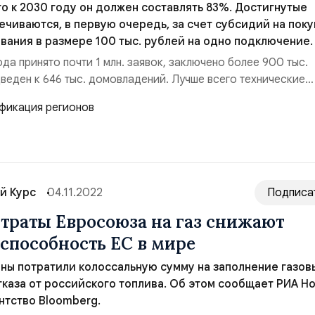
то к 2030 году он должен составлять 83%. Достигнутые
ечиваются, в первую очередь, за счет субсидий на поку
вания в размере 100 тыс. рублей на одно подключение.
да принято почти 1 млн. заявок, заключено более 900 тыс.
дведен к 646 тыс. домовладений. Лучше всего технические
подключения показывают Московская, Свердловская и
ти, а лидерами по организации газификации выступают Чеч
ая, Пензенская, Оренбургская области, Чуваши...
й Курс
04.11.2022
Подписа
 траты Евросоюза на газ снижают
способность ЕС в мире
ны потратили колоссальную сумму на заполнение газов
тказа от российского топлива. Об этом сообщает РИА Н
нтство Bloomberg.