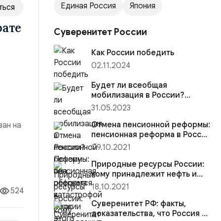
Единая Россия
Япония
ться
рате
Суверенитет России
Как России победить
02.11.2024
Будет ли всеобщая
мобилизация в России?
Почему она обернется
31.05.2023
катастрофой и как этого
избежать?
Отмена пенсионной реформы:
ван на
пенсионная реформа в России
— хорошие новости
09.10.2021
ией
-за
Природные ресурсы России:
кому принадлежит нефть и
другие природные богатства
18.10.2021
524
Суверенитет РФ: факты,
доказательства, что Россия —