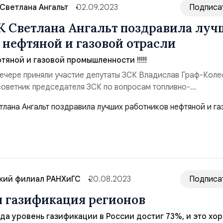
Светлана Ангальт
02.09.2023
Подписа
К Светлана Ангальт поздравила луч
 нефтяной и газовой отрасли
тяной и газовой промышленности !!!!!
ечере приняли участие депутаты ЗСК Владислав Граф-Коле
 советник председателя ЗСК по вопросам топливно-
омплекса, транспорта, дорожного хозяйства и связи Влади
министрации Западного округа Дмитрий Водолацкий. «Нефт
собая отрасль, тесно связана со всеми отра...
кий филиал РАНХиГС
20.08.2023
Подписа
 газификация регионов
ода уровень газификации в России достиг 73%, и это хо