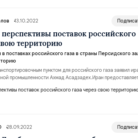
рлов
13.10.2022
Подписа
 перспективы поставок российского
 свою территорию
 в поставках российского газа в страны Персидского за
иторию
анспортировочным пунктом для российского газа заявил ир
яной промышленности Ахмад Асадзадех.Иран предоставляе
зможности. Через территорию Ирана можно транспортиров
и газ покупателям юга Персидского залива. Например, Паки
ь газа. У них мало ресурсов, стран...
О
28.09.2022
Подписа