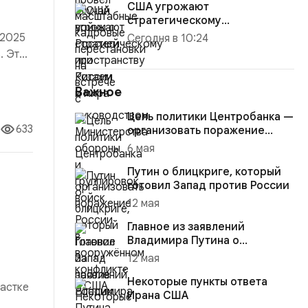
США угрожают
стратегическому
пространству России и мира
 2025
Сегодня в 10:24
. Это
й «по
Важное
Цель политики Центробанка —
633
организовать поражение
России в вооружённом
6 мая
конфликте с США
Путин о блицкриге, который
готовил Запад против России
12 мая
Главное из заявлений
Владимира Путина о
конфликте на Украине
12 мая
Некоторые пункты ответа
частке
Ирана США