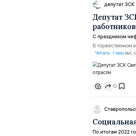
депутат ЗСК 
Депутат ЗС
работников
С праздником неф
В торжественном в
Светлана Ангальт,
Читать 1 мин.
энергетического к
Чепель и глава ад
промышленность – о
0
Ставропольс
Социальная
По итогам 2022 г