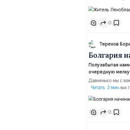
предварительной и
картофельной ямы,
то момент произоше
0
Терехов Бор
Болгария н
Полузабытая нами
очередную мелку
Давненько мы с вам
числу суверенных 
Читать 3 мин.
никогда не относил
происходить всё э
нами Болгария напо
0