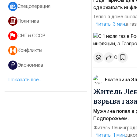
года тарифы для 
Спецоперация
сдерживать инфл
Тепло в доме снов
Политика
года тарифы на га
Читать 3 мин.
уже третье сущест
СНГ и СССР
аналитики, далеко
инфляции». Но реал
Конфликты
0
Экономика
Показать все...
Екатерина З
Житель Лен
взрыва газа
Мужчина попал в 
Подпорожьем.
Житель Ленинградс
в деревне Купецко
Читать 1 мин.