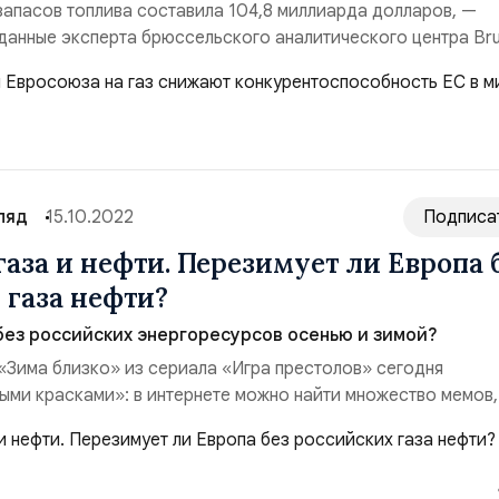
апасов топлива составила 104,8 миллиарда долларов, —
данные эксперта брюссельского аналитического центра Bru
 При этом обозреватель предупредил, что расходы европе
ие хранилищ будут только расти.Нынешние затраты примерн
бщий объем финансовой помощи Украин...
ляд
15.10.2022
Подписа
газа и нефти. Перезимует ли Европа 
 газа нефти?
без российских энергоресурсов осенью и зимой?
«Зима близко» из сериала «Игра престолов» сегодня
ыми красками»: в интернете можно найти множество мемов,
даже пародийных видеороликов, посвящённых отказу Евро
ти и газа и возможных последствиях этого решения. Так см
ё-таки перезимовать? Главы некоторых европейс...