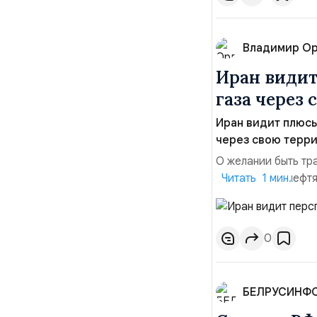
Владимир О
Иран видит
газа через
Иран видит плюсы
через свою терр
О желании быть тр
замминистра нефт
Читать 1 мин.
самые хорошие во
российские нефть 
крупный потребител
0
БЕЛРУСИНФ