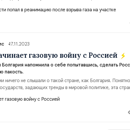
нформации, мужчина использовал горелку для сушки
 что привело к скоплению газа и последующему взрыву. «В 
л взрыв газа, и мужчина получил се...
ис
17.11.2023
ачинает газовую войну с Россией
 Болгария напомнила о себе попытавшись, сделать Рос
ю пакость.
и ничего не слышали о такой стране, как Болгария. Понятно,
государств, задающих тренды в мировой политике, эта стра
ась и сейчас не относится. Но хоть что‑то там должно был
то время! И вот нате вам. Произошло наконец-то. Полузабы
мнила о себе попытав...