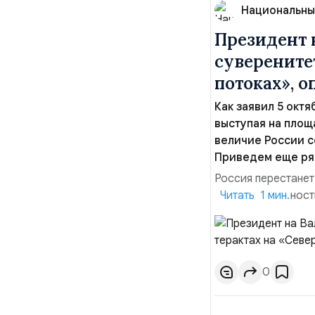
Национальны
Президент н
суверените
потоках», о
Как заявил 5 окт
выступая на площ
величие России с
Приведем еще ря
Россия перестанет
самодостаточности 
Читать 1 мин.
обороны и безопас
сегодняшней после 
самоуверенности и 
0