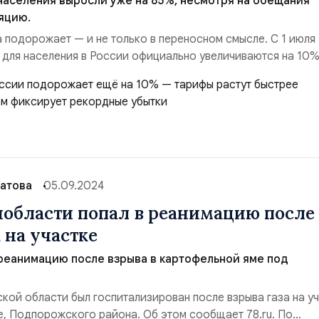
населения выросли уже на 85%, несмотря на обещания
яцию.
а подорожает — и не только в переносном смысле. С 1 июля
з для населения в России официально увеличиваются на 10%
венное повышение с начала 2020-х и, как подчёркивают
 не последнее. Формально рост объясняется корректировко
ьность оказывается чу...
латова
05.09.2024
области попал в реанимацию после
 на участке
реанимацию после взрыва в картофельной яме под
кой области был госпитализирован после взрыва газа на у
е, Подпорожского района. Об этом сообщает 78.ru. По