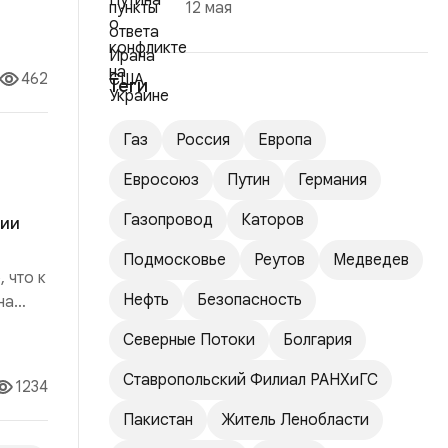
12 мая
какой-
462
Теги
Газ
Россия
Европа
Евросоюз
Путин
Германия
Газопровод
Каторов
сии
Подмосковье
Реутов
Медведев
 что к
Нефть
Безопасность
на
о
Северные Потоки
Болгария
тая
Ставропольский Филиал РАНХиГС
1234
Пакистан
Житель Ленобласти