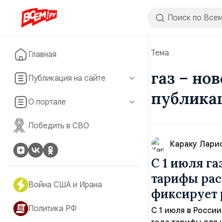
Тема
Главная
газ – но
Публикация на сайте
публика
О портале
Победить в СВО
Караку Лари
С 1 июля га
тарифы рас
Война США и Ирана
фиксирует
Политика РФ
С 1 июля в Росси