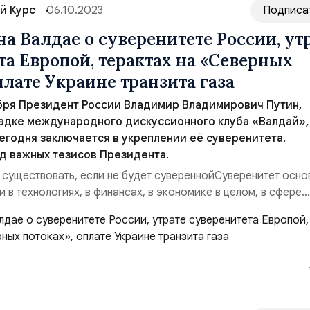
й Курс
06.10.2023
Подписа
а Валдае о суверенитете России, ут
та Европой, терактах на «Северных
плате Украине транзита газа
ября Президент России Владимир Владимирович Путин,
адке международного дискуссионного клуба «Валдай»,
егодня заключается в укреплении её суверенитета.
д важных тезисов Президента.
 существовать, если не будет сувереннойСуверенитет осно
в технологиях, в финансах, в экономике в целом, в сфере
ности. Те люди, которые начали зачем-то бороться с Росс
1991 года, я не понимаю, зачем они это сделали, только из
из-за глупости.Это приве...