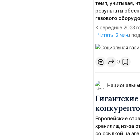
темп, учитывая, ч
результаты обесп
газового оборудо
К середине 2023 го
договоров, газ по
Читать 2 мин.
возможности для 
Челябинская облас
Республика, Липецк
0
Национальны
Гигантские
конкуренто
Европейские стра
хранилищ из-за о
со ссылкой на аге