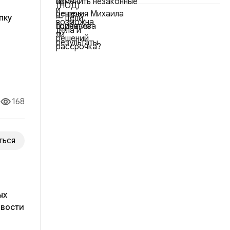
пку
енская
168
ться
ых
овости