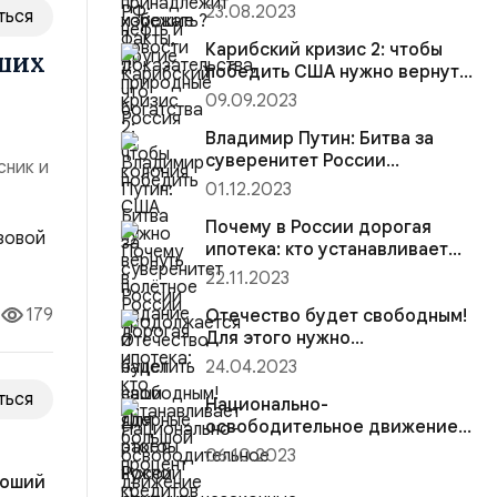
колония
23.08.2023
ться
Карибский кризис 2: чтобы
ших
победить США нужно вернуть
полётное задание и нацелить
09.09.2023
наши ядерные ракеты России
на центры принятия решений
Владимир Путин: Битва за
суверенитет России
сник и
продолжается
01.12.2023
мир
Почему в России дорогая
яная
ипотека: кто устанавливает
большой процент кредитов и
22.11.2023
возможна ли рассрочка?
179
Отечество будет свободным!
Для этого нужно
отменить незаконные
24.04.2023
решения Михаила Горбачева
ться
Национально-
освободительное движение
(НОД) — цели, дела и
06.10.2023
результаты
роший