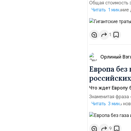
Общая стоимость з
приводит издание 
Читать 1 мин.
Бена МакВильямса.
стран на заполнен
вдвое превысили о
1
Орлиный Взг
Европа без 
российских
Что ждет Европу 
Знаменитая фраза 
«расцветилась нов
Читать 3 мин.
демотиваторов и 
от российских неф
ли Старый Свет вс
9