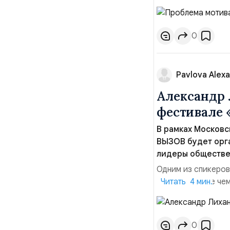
сообществом ВЫЗОВ
библиотеки МГУ по
независимо от того,
0
Pavlova Alexa
Александр 
фестивале 
В рамках Москов
ВЫЗОВ будет орга
лидеры обществе
Одним из спикеров
«национальные чем
Читать 4 мин.
Фундаментальной б
дать понять молод
особенно в медиас
0