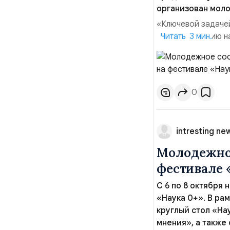
организован мол
«Ключевой задаче
РАН по изучению н
Читать 3 мин.
ресурсов Комисси
интерес к науке и
создав мощный дра
0
intresting ne
Молодежное
фестивале 
С 6 по 8 октября
«Наука 0+». В р
круглый стол «На
мнения», а также