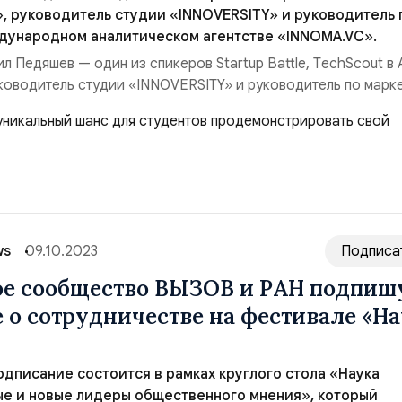
, руководитель студии «INNOVERSITY» и руководитель 
дународном аналитическом агентстве «INNOMA.VC».
л Педяшев — один из спикеров Startup Battle, ТechScout в
ководитель студии «INNOVERSITY» и руководитель по марке
налитическом агентстве «INNOMA. VC». Он будет выступать
tle на очном мероприятии в Альметьевске с 25 по 28 октября
 между наукой и биз...
ws
09.10.2023
Подписа
е сообщество ВЫЗОВ и РАН подпиш
 о сотрудничестве на фестивале «На
дписание состоится в рамках круглого стола «Наука
ые и новые лидеры общественного мнения», который