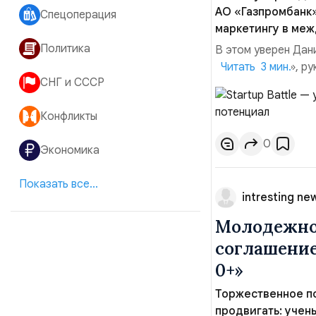
АО «Газпромбанк»
Спецоперация
маркетингу в меж
Политика
В этом уверен Дани
«Газпромбанк», ру
Читать 3 мин.
СНГ и СССР
в международном а
рамках Startup Bat
Конфликты
«Создание „моста“
0
Экономика
Показать все...
intresting ne
Молодежно
соглашение
0+»
Торжественное по
продвигать: учен