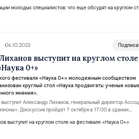
 и пройдет 7 октября в 17:00 в здании Фундаментальной
 адресу Ломоносовский просп., 27. «В каждом городе, где я
 миллионник это, ...
06.10.2023
Подписа
Лиханов выступит на круглом столе
«Наука 0+»
ского фестиваля «Наука 0+» молодежным сообществом
низован круглый стол «Наука продвигать: ученые новы
нного мнения».
 выступит Александр Лиханов, генеральный директор Ассо
пионы». Дискуссия пройдет 7 октября в 17:00 в здании
иблиотеки МГУ по адресу Ломоносовский просп., 27. «Важ
ым ученым, что путей для развития и продвижения — множес
реде. Их достижения должны стать ...