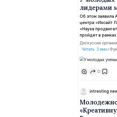
лидерами 
Об этом заявила 
центра «Инсайт Л
«Наука продвигат
пройдет в рамках
Дискуссия органи
17:00 в здании Фу
Читать 3 мин.
27. «Сегодня мы ви
интересной теме к
новыми лидерами мн
0
intresting ne
Молодежно
«Креативну