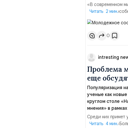
«В современном ми
конкурентоспособн
Читать 2 мин.
инвестиции. Это к
пике технологичес
необходимо быть и
0
intresting ne
Проблема м
еще обсудя
Популяризация на
ученые как новые
круглом столе «Н
мнения» в рамках
Среди них примет 
работа» АНО «Боль
Читать 4 мин.