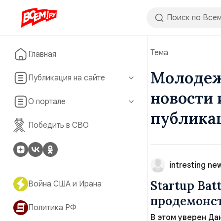
Тема
Главная
Молодеж
Публикация на сайте
новости 
О портале
публика
Победить в СВО
intresting ne
Startup Ba
Война США и Ирана
продемонст
Политика РФ
В этом уверен Дан