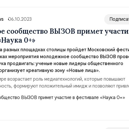
ws
06.10.2023
Подписа
 сообщество ВЫЗОВ примет участи
«Наука 0+»
 на разных площадках столицы пройдет Московский фест
амках мероприятия молодежное сообщество ВЫЗОВ пров
ука продвигать: ученые новые лидеры общественного
 организует креативную зону «Новые лица».
ре возрастает роль медиатехнологий, которые повышают
ость, формируют положительный имидж и позволяют привл
райне важно, особенно для молодых ученых, которые находя
ких процессов, но иногда забывают, что для достижения ус
звестными и уметь популяризировать с...