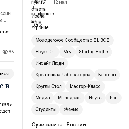
12 мая
иссии
ие
Теги
ляющей
ффект,
Молодежное Сообщество ВЫЗОВ
96
Наука 0+
Мгу
Startup Battle
Инсайт Люди
ться
Креативная Лаборатория
Блогеры
е в
Круглы Стол
Мастер-Класс
Медиа
Молодежь
Наука
Ран
иваль
Студенты
Ученые
едет
Суверенитет России