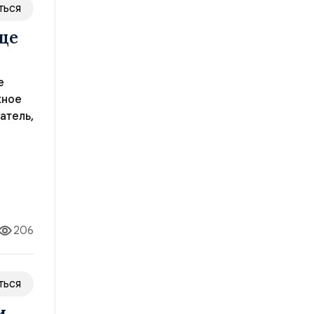
ться
ще
е
жное
атель,
лодых
206
ться
и