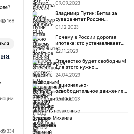
полётное задание и нацелить
09.09.2023
наши ядерные ракеты России
 был,
на центры принятия решений
Владимир Путин: Битва за
суверенитет России
168
продолжается
01.12.2023
Почему в России дорогая
ипотека: кто устанавливает
ться
большой процент кредитов и
22.11.2023
 на
возможна ли рассрочка?
Отечество будет свободным!
Для этого нужно
отменить незаконные
24.04.2023
решения Михаила Горбачева
е
Национально-
освободительное движение
(НОД) — цели, дела и
циации
06.10.2023
результаты
но
тво,
334