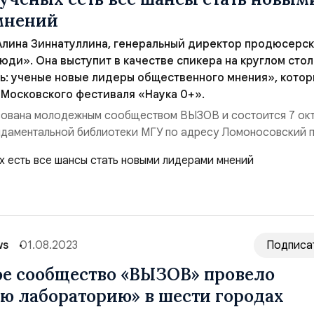
мнений
Алина Зиннатуллина, генеральный директор продюсерс
юди». Она выступит в качестве спикера на круглом сто
ь: ученые новые лидеры общественного мнения», кото
 Московского фестиваля «Наука 0+».
зована молодежным сообществом ВЫЗОВ и состоится 7 окт
ндаментальной библиотеки МГУ по адресу Ломоносовский п
дим, что зрители проявляют интерес к такой сложной, но
ак наука. Именно поэтому у молодых ученых есть все шансы 
ений. Главное — уметь грамотно...
ws
01.08.2023
Подписа
е сообщество «ВЫЗОВ» провело
ю лабораторию» в шести городах