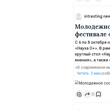
intresting ne
Молодежное
фестивале 
С 6 по 8 октября
«Наука 0+». В р
круглый стол «На
мнения», а также
«В современном ми
конкурентоспособн
Читать 3 мин.
инвестиции. Это к
пике технологичес
необходимо быть и
0