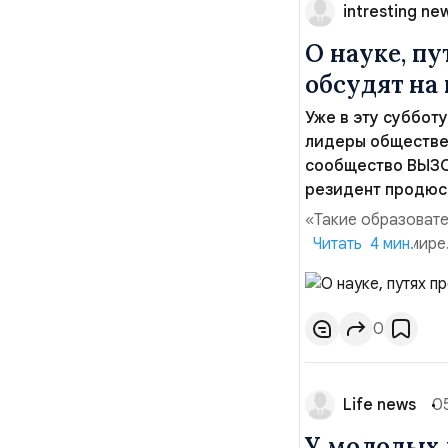
intresting ne
О науке, п
обсудят на
Уже в эту суббот
лидеры обществе
сообщество ВЫЗОВ
резидент продюс
«Такие образовате
современном мире.
Читать 4 мин.
сложными терминам
ученных в инфопол
сохранить и преум
0
Life news
0
У молодых 