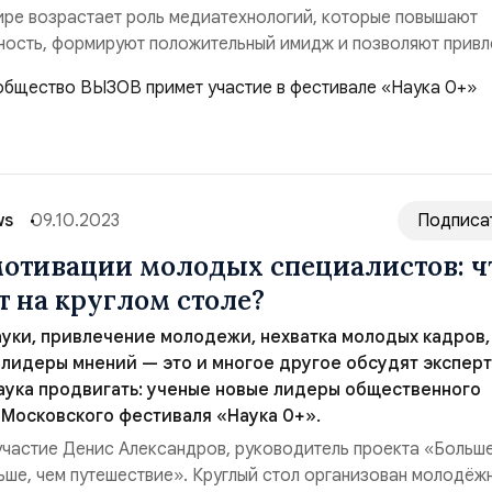
ре возрастает роль медиатехнологий, которые повышают
ость, формируют положительный имидж и позволяют привл
райне важно, особенно для молодых ученых, которые находя
ких процессов, но иногда забывают, что для достижения ус
звестными и уметь популяризировать с...
ws
09.10.2023
Подписа
отивации молодых специалистов: ч
т на круглом столе?
уки, привлечение молодежи, нехватка молодых кадров,
 лидеры мнений — это и многое другое обсудят эксперт
аука продвигать: ученые новые лидеры общественного
 Московского фестиваля «Наука 0+».
участие Денис Александров, руководитель проекта «Больше
ше, чем путешествие». Круглый стол организован молодёж