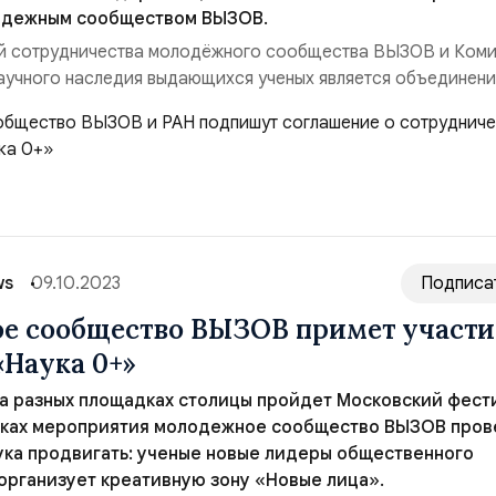
одежным сообществом ВЫЗОВ.
й сотрудничества молодёжного сообщества ВЫЗОВ и Ком
аучного наследия выдающихся ученых является объединен
и РАН и медиапространства в работе с молодёжью, прояв
 культуре. Все это должно сформировать синергетический э
йвер для популяризации науки в медиа...
ws
09.10.2023
Подписа
 сообщество ВЫЗОВ примет участи
«Наука 0+»
 на разных площадках столицы пройдет Московский фест
амках мероприятия молодежное сообщество ВЫЗОВ пров
ука продвигать: ученые новые лидеры общественного
 организует креативную зону «Новые лица».