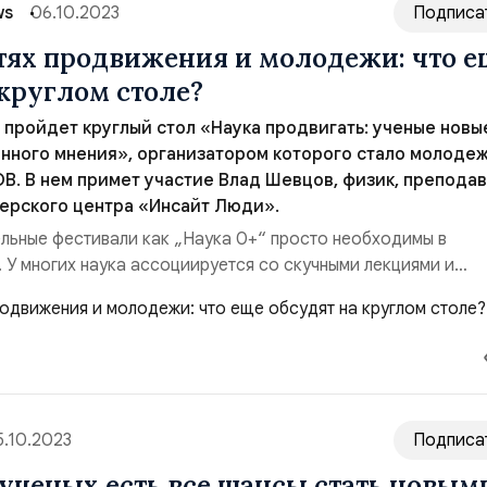
ws
06.10.2023
Подписа
утях продвижения и молодежи: что е
 круглом столе?
у пройдет круглый стол «Наука продвигать: ученые новы
нного мнения», организатором которого стало молоде
. В нем примет участие Влад Шевцов, физик, преподав
ерского центра «Инсайт Люди».
льные фестивали как „Наука 0+“ просто необходимы в
 У многих наука ассоциируется со скучными лекциями и
и, но это не так. С каждым годом мы видим все больше мо
е, которые доказывают обратное. Важно эту тенденцию
ножить. С помощью медиаплатформ теперь можн...
5.10.2023
Подписа
ученых есть все шансы стать новым