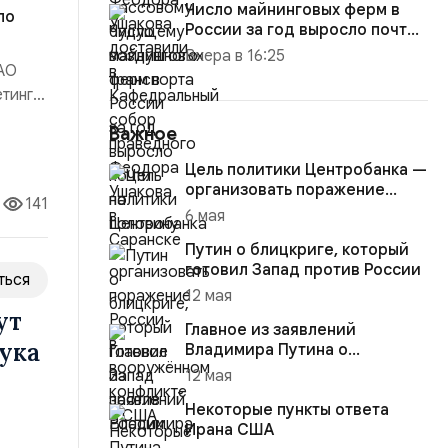
Число майнинговых ферм в
по
России за год выросло почти
на половину
Вчера в 16:25
 АО
тингу
 в
Важное
.
Цель политики Центробанка —
организовать поражение
141
России в вооружённом
6 мая
конфликте с США
Путин о блицкриге, который
готовил Запад против России
ться
12 мая
ут
Главное из заявлений
ука
Владимира Путина о
конфликте на Украине
12 мая
Некоторые пункты ответа
Ирана США