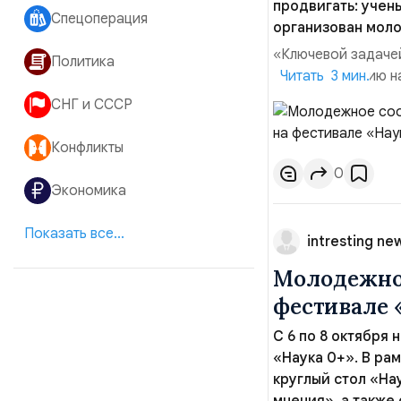
продвигать: учен
Спецоперация
организован мол
«Ключевой задаче
Политика
РАН по изучению н
Читать 3 мин.
ресурсов Комисси
СНГ и СССР
интерес к науке и
создав мощный дра
Конфликты
0
Экономика
Показать все...
intresting ne
Молодежное
фестивале 
С 6 по 8 октября
«Наука 0+». В р
круглый стол «На