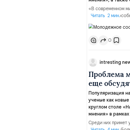
мнения», а также
«В современном ми
конкурентоспособн
Читать 2 мин.
инвестиции. Это к
пике технологичес
необходимо быть и
0
intresting ne
Проблема м
еще обсудя
Популяризация на
ученые как новые
круглом столе «Н
мнения» в рамках
Среди них примет 
работа» АНО «Боль
Читать 4 мин.