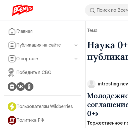
Тема
Главная
Наука 0+
Публикация на сайте
публика
О портале
Победить в СВО
intresting ne
Молодежно
соглашение
Пользователям Wildberries
0+»
Политика РФ
Торжественное по