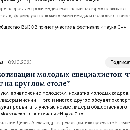
 организует креативную зону «Новые лица».
ре возрастает роль медиатехнологий, которые повышают
ость, формируют положительный имидж и позволяют привл
райне важно, особенно для молодых ученых, которые находя
ких процессов, но иногда забывают, что для достижения ус
звестными и уметь популяризировать с...
ws
09.10.2023
Подписа
отивации молодых специалистов: ч
т на круглом столе?
уки, привлечение молодежи, нехватка молодых кадров,
 лидеры мнений — это и многое другое обсудят эксперт
аука продвигать: ученые новые лидеры общественного
 Московского фестиваля «Наука 0+».
участие Денис Александров, руководитель проекта «Больше
ше, чем путешествие». Круглый стол организован молодёж