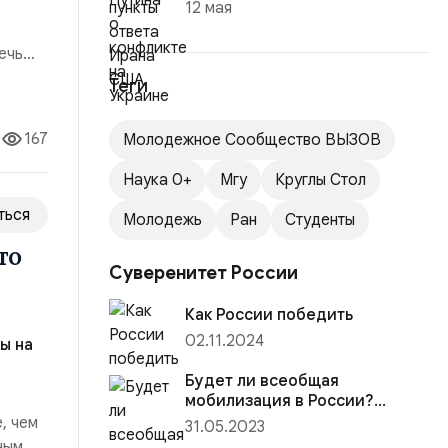
12 мая
ечь
тся на
Теги
пеха
167
Молодежное Сообщество ВЫЗОВ
Наука 0+
Мгу
Круглы Стол
ться
Молодежь
Ран
Студенты
то
Суверенитет России
Как России победить
02.11.2024
ы на
Будет ли всеобщая
мобилизация в России?
Почему она обернется
, чем
31.05.2023
катастрофой и как этого
ным