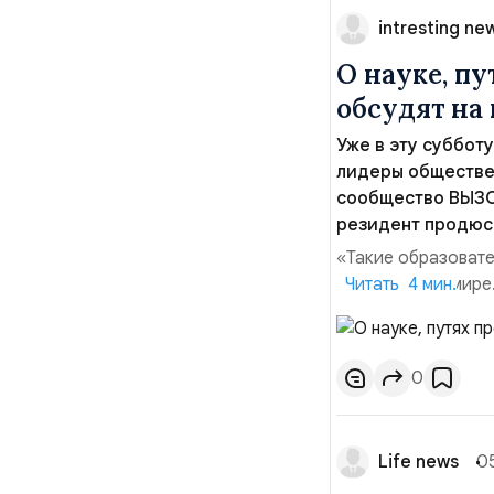
intresting ne
О науке, п
обсудят на
Уже в эту суббот
лидеры обществе
сообщество ВЫЗОВ
резидент продюс
«Такие образовате
современном мире.
Читать 4 мин.
сложными терминам
ученных в инфопол
сохранить и преум
0
Life news
0