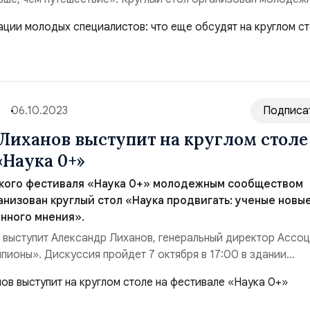
 и пройдет 7 октября в 17:00 в здании Фундаментальной
 адресу Ломоносовский просп., 27. «В каждом городе, где я
 миллионник это, ...
06.10.2023
Подписа
Лиханов выступит на круглом столе
«Наука 0+»
ского фестиваля «Наука 0+» молодежным сообществом
низован круглый стол «Наука продвигать: ученые новы
нного мнения».
 выступит Александр Лиханов, генеральный директор Ассо
пионы». Дискуссия пройдет 7 октября в 17:00 в здании
иблиотеки МГУ по адресу Ломоносовский просп., 27. «Важ
ым ученым, что путей для развития и продвижения — множес
реде. Их достижения должны стать ...