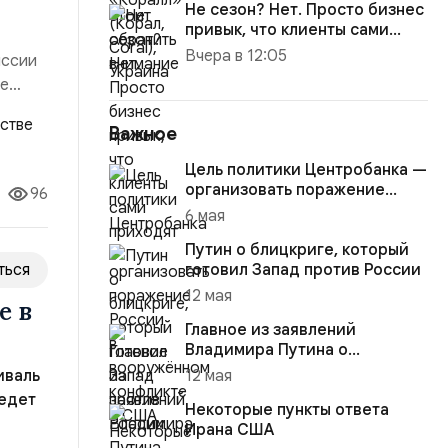
Не сезон? Нет. Просто бизнес
привык, что клиенты сами
приходят
Вчера в 12:05
иссии
ие
ляющей
ффект,
Важное
Цель политики Центробанка —
организовать поражение
96
России в вооружённом
6 мая
конфликте с США
Путин о блицкриге, который
ться
готовил Запад против России
12 мая
е в
Главное из заявлений
Владимира Путина о
конфликте на Украине
иваль
12 мая
едет
Некоторые пункты ответа
Ирана США