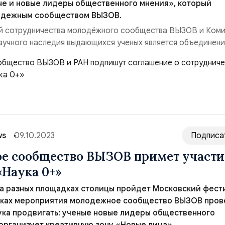
ые и новые лидеры общественного мнения», который
одежным сообществом ВЫЗОВ.
й сотрудничества молодёжного сообщества ВЫЗОВ и Ком
аучного наследия выдающихся ученых является объединен
и РАН и медиапространства в работе с молодёжью, прояв
 культуре. Все это должно сформировать синергетический э
йвер для популяризации науки в медиа...
ws
09.10.2023
Подписа
 сообщество ВЫЗОВ примет участи
«Наука 0+»
 на разных площадках столицы пройдет Московский фест
амках мероприятия молодежное сообщество ВЫЗОВ пров
ука продвигать: ученые новые лидеры общественного