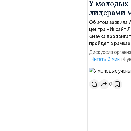
У молодых 
лидерами 
Об этом заявила 
центра «Инсайт Л
«Наука продвигат
пройдет в рамках
Дискуссия органи
17:00 в здании Фу
Читать 3 мин.
27. «Сегодня мы ви
интересной теме к
новыми лидерами мн
0