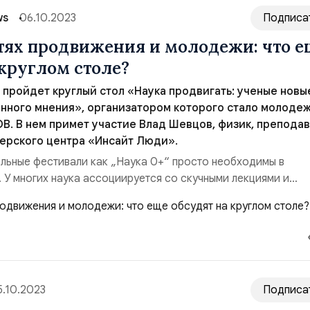
ws
06.10.2023
Подписа
утях продвижения и молодежи: что е
 круглом столе?
у пройдет круглый стол «Наука продвигать: ученые новы
нного мнения», организатором которого стало молоде
. В нем примет участие Влад Шевцов, физик, преподав
ерского центра «Инсайт Люди».
льные фестивали как „Наука 0+“ просто необходимы в
 У многих наука ассоциируется со скучными лекциями и
и, но это не так. С каждым годом мы видим все больше мо
е, которые доказывают обратное. Важно эту тенденцию
ножить. С помощью медиаплатформ теперь можн...
5.10.2023
Подписа