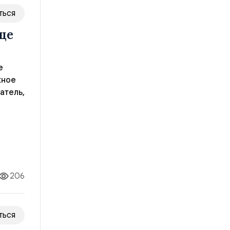
ться
ще
е
жное
атель,
лодых
206
ться