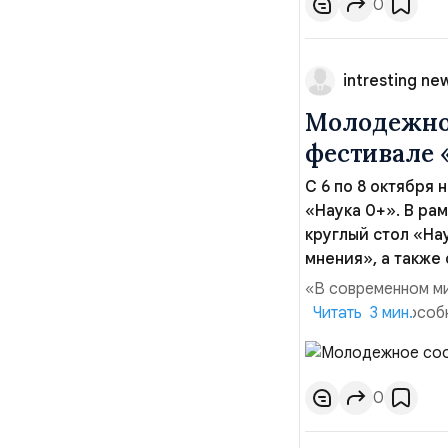
0
intresting ne
Молодежное
фестивале 
С 6 по 8 октября
«Наука 0+». В р
круглый стол «На
мнения», а также
«В современном ми
конкурентоспособн
Читать 3 мин.
инвестиции. Это к
пике технологичес
необходимо быть и
0