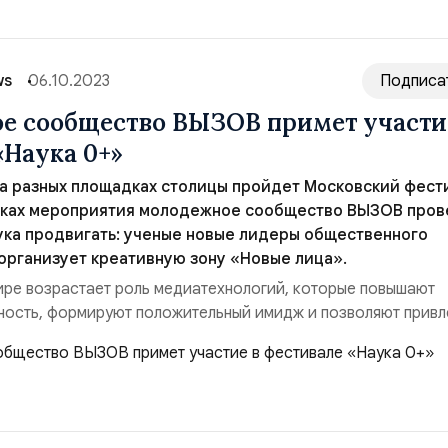
ws
06.10.2023
Подписа
 сообщество ВЫЗОВ примет участи
«Наука 0+»
 на разных площадках столицы пройдет Московский фест
амках мероприятия молодежное сообщество ВЫЗОВ пров
ука продвигать: ученые новые лидеры общественного
 организует креативную зону «Новые лица».
ре возрастает роль медиатехнологий, которые повышают
ость, формируют положительный имидж и позволяют привл
райне важно, особенно для молодых ученых, которые находя
ких процессов, но иногда забывают, что для достижения ус
звестными и уметь популяризировать с...