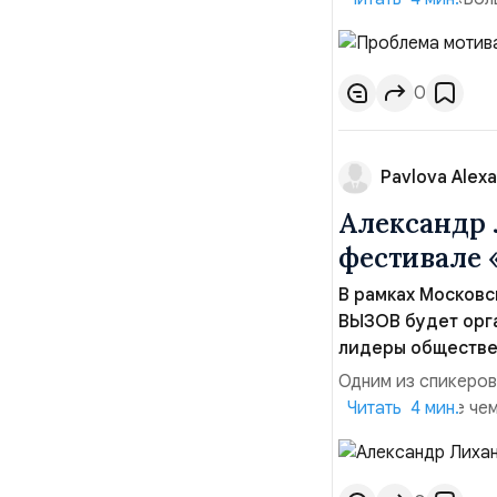
сообществом ВЫЗОВ
библиотеки МГУ по
независимо от того,
0
Pavlova Alexa
Александр 
фестивале 
В рамках Москов
ВЫЗОВ будет орга
лидеры обществе
Одним из спикеров
«национальные чем
Читать 4 мин.
Фундаментальной б
дать понять молод
особенно в медиас