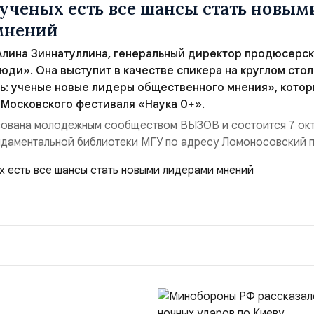
ученых есть все шансы стать новым
мнений
Алина Зиннатуллина, генеральный директор продюсерс
юди». Она выступит в качестве спикера на круглом сто
ь: ученые новые лидеры общественного мнения», кото
 Московского фестиваля «Наука 0+».
зована молодежным сообществом ВЫЗОВ и состоится 7 окт
ндаментальной библиотеки МГУ по адресу Ломоносовский п
дим, что зрители проявляют интерес к такой сложной, но
ак наука. Именно поэтому у молодых ученых есть все шансы 
ений. Главное — уметь грамотно...