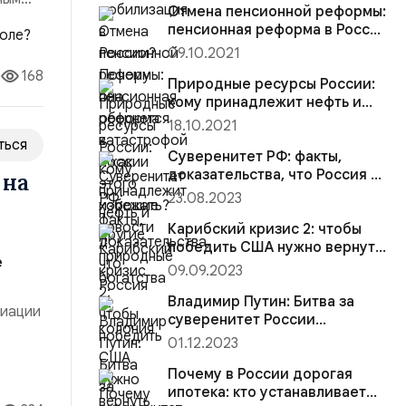
избежать?
Отмена пенсионной реформы:
пенсионная реформа в России
 был,
— хорошие новости
09.10.2021
168
Природные ресурсы России:
кому принадлежит нефть и
другие природные богатства
18.10.2021
ться
Суверенитет РФ: факты,
доказательства, что Россия —
 на
колония
23.08.2023
Карибский кризис 2: чтобы
победить США нужно вернуть
е
полётное задание и нацелить
09.09.2023
наши ядерные ракеты России
на центры принятия решений
Владимир Путин: Битва за
циации
суверенитет России
продолжается
01.12.2023
но
Почему в России дорогая
тво,
ипотека: кто устанавливает