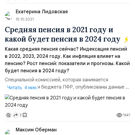
машины, и самолёты… Пошёл завтракать. Яичница из
Екатерина Лидовская
трёх яиц, булка, кофе. Всё, как всегда. А кофе, однако,
подоро...
15.10.2021
Средняя пенсия в 2021 году и
какой будет пенсия в 2024 году
Какая средняя пенсия сейчас? Индексация пенсий
в 2022, 2023, 2024 году. Как инфляция влияет на
пенсию? Рост пенсий: показатели и прогнозы. Какой
будет пенсия в 2024 году?
Специальной комиссией, которая занимается
рассмотрением бюджета ПФР, опубликованы данные о
Читать 4 мин.
предстоящих изменениях в выплатах пенсионерам. В
этих материалах указывается, какой будет пенсия в
2024 году и что ожидает пенсионеров в ближайшее
1641
3
время.Индексация пенсий: на сколько вырастут
платежи?. Согласно информации комиссии,
Максим Оберман
предусмотрена индексация пенсий ...