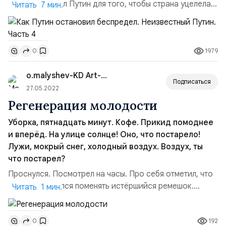
том, что сделал Путин для того, чтобы страна уцелела и
Читать 7 мин.
почему пока не получается вернуть былое могущество.
Друзья, продолжаю публиковать серию статей на
основе моего видео «Путин, о котором никто не знает»
1979
0
(см.Часть 1). Т.к. видео очень длинное, чтобы не
утомлять вас длинным текстом, решил разбить его на...
o.malyshev-KD Art-Lit terapiya
Подписаться
27.05.2022
Регенерация молодости
Уборка, пятнадцать минут. Кофе. Прикид помоднее
и вперёд. На улице солнце! Оно, что постарело!
Лужи, мокрый снег, холодный воздух. Воздух, ты
что постарел?
Проснулся. Посмотрел на часы. Про себя отметил, что
давно собирался поменять истёршийся ремешок.
Читать 1 мин.
Сегодня выходной, бежать никуда не надо. Но всё
равно пора вставать. Застилаю кровать. Достало, и тут
192
0
дерматин протёрся. Вот ведь мебель делают, и