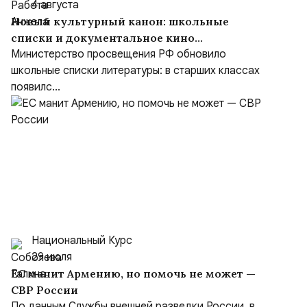
4 августа
Новый культурный канон: школьные
списки и документальное кино
формируют образ героя
Министерство просвещения РФ обновило
школьные списки литературы: в старших классах
появилс...
Национальный Курс
29 июля
ЕС манит Армению, но помочь не может —
СВР России
По данным Службы внешней разведки России, в