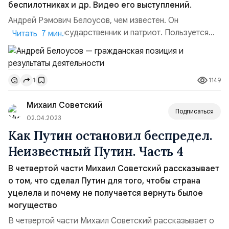
беспилотниках и др. Видео его выступлений.
Андрей Рэмович Белоусов, чем известен. Он
безусловно, государственник и патриот. Пользуется
Читать 7 мин.
личным доверием Владимира Путина. Первый раз
широкие народные массы услышали о нем во время
обсуждения повышения пенсионного возраста,
1149
1
который навязал России МВФ.Пенсионная реформа.
Андрей Белоусов был единственным членом
Михаил Советский
правительства России, который выступил пр...
Подписаться
02.04.2023
Как Путин остановил беспредел.
Неизвестный Путин. Часть 4
В четвертой части Михаил Советский рассказывает
о том, что сделал Путин для того, чтобы страна
уцелела и почему не получается вернуть былое
могущество
В четвертой части Михаил Советский рассказывает о