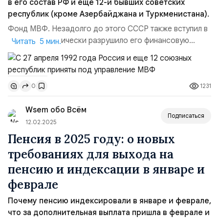
в его состав РФ и ещё 12-и бывших советских
республик (кроме Азербайджана и Туркменистана).
Фонд МВФ. Незадолго до этого СССР также вступил в
МВФ, что фактически разрушило его финансовую
Читать 5 мин.
систему, хотя формально Советский Союз ещё
оставался независимым в своей денежной политике,
так как не выполнял его «рекомендации», но это
1231
0
длилось всего 3 месяца.В то время когда МВФ, как
структура мировой долларовой системы участвовал в
Wsem обо Всём
создании фиатных денег...
Подписаться
12.02.2025
Пенсия в 2025 году: о новых
требованиях для выхода на
пенсию и индексации в январе и
феврале
Почему пенсию индексировали в январе и феврале,
что за дополнительная выплата пришла в феврале и