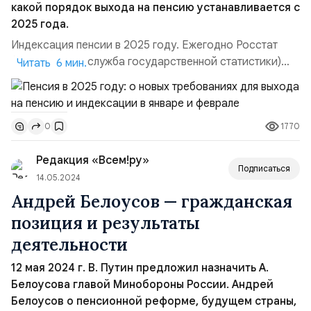
какой порядок выхода на пенсию устанавливается с
2025 года.
Индексация пенсии в 2025 году. Ежегодно Росстат
(Федеральная служба государственной статистики)
Читать 6 мин.
рассчитывает официальную инфляцию, для чего
вычисляет разницу между стоимостью
потребительской корзины в прошлом и текущем
1770
0
периоде. Для компенсации роста цен правительство
ежегодно индексирует социальные выплаты, зарплаты
Редакция «Всем!ру»
бюджетникам и пенсии нетрудоспо...
Подписаться
14.05.2024
Андрей Белоусов — гражданская
позиция и результаты
деятельности
12 мая 2024 г. В. Путин предложил назначить А.
Белоусова главой Минобороны России. Андрей
Белоусов о пенсионной реформе, будущем страны,