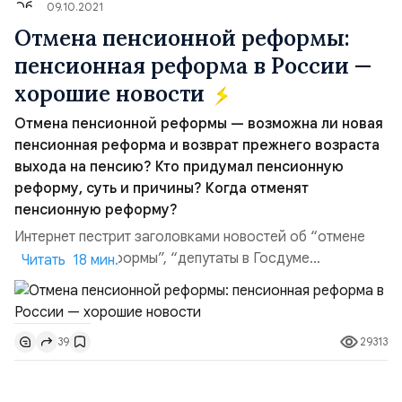
09.10.2021
Отмена пенсионной реформы:
пенсионная реформа в России —
хорошие новости
Отмена пенсионной реформы — возможна ли новая
пенсионная реформа и возврат прежнего возраста
выхода на пенсию? Кто придумал пенсионную
реформу, суть и причины? Когда отменят
пенсионную реформу?
Интернет пестрит заголовками новостей об “отмене
пенсионной реформы”, “депутаты в Госдуме
Читать 18 мин.
предложили отмену пенсионной реформы”, “нашли
возможность отмены пенсионной реформы”....
Возможно ли сейчас отменить повышение пенсионного
29313
39
возраста? Каковы же суть и причины пенсионной
реформы, кто предлагает отменить пенсионную
реформу, будет ли новая реформа? Как...