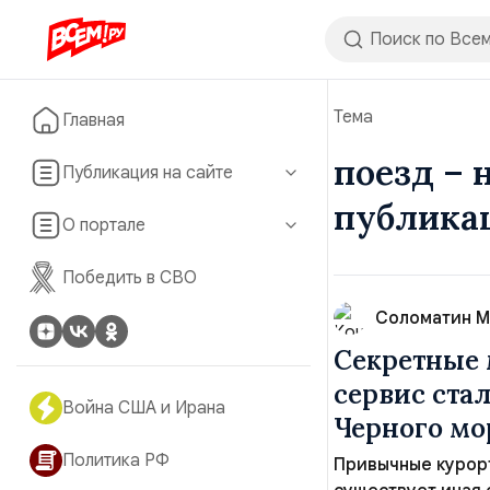
Тема
Главная
поезд – 
Публикация на сайте
публика
О портале
Победить в СВО
Соломатин М
Секретные м
сервис ста
Война США и Ирана
Черного мо
Политика РФ
Привычные курорт