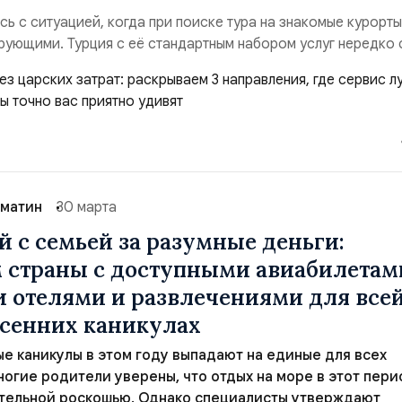
сь с ситуацией, когда при поиске тура на знакомые курорт
ующими. Турция с её стандартным набором услуг нередко 
ублей на двоих. За такие деньги можно посетить европейск
вычный отель с однообразным питанием и утомляющей анима
о шире раскрученных направл...
матин
30 марта
й с семьей за разумные деньги:
 страны с доступными авиабилетам
 отелями и развлечениями для все
есенних каникулах
е каникулы в этом году выпадают на единые для всех
ногие родители уверены, что отдых на море в этот пери
ительной роскошью. Однако специалисты утверждают