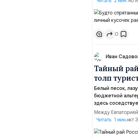
Большой Ялты, но 
Читать 2 мин.
укрыто горами и л
туриста. При этом
делающими отдых з
0
Иван Садово
Тайный рай
толп турис
Белый песок, лаз
бюджетной альте
здесь соседствуе
Между Евпаторией 
населенный пункт 
Читать 1 мин.
но именно близост
привлекательным д