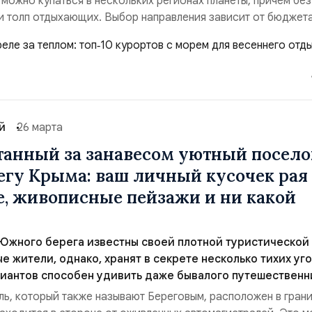
 можно купаться в нескольких регионах планеты, причем без
 толп отдыхающих. Выбор направления зависит от бюджета
ормату отпуска и того, что именно ждет путешественник от
ведены актуальные варианты с учетом климатических
льных трат.Египет. Классика с системой «все вклю...
й
26 марта
танный за занавесом уютный посело
гу Крыма: ваш личный кусочек рая 
е, живописные пейзажи и ни какой
Южного берега известны своей плотной туристической
е жители, однако, хранят в секрете несколько тихих уго
риантов способен удивить даже бывалого путешественн
ь, который также называют Береговым, расположен в гран