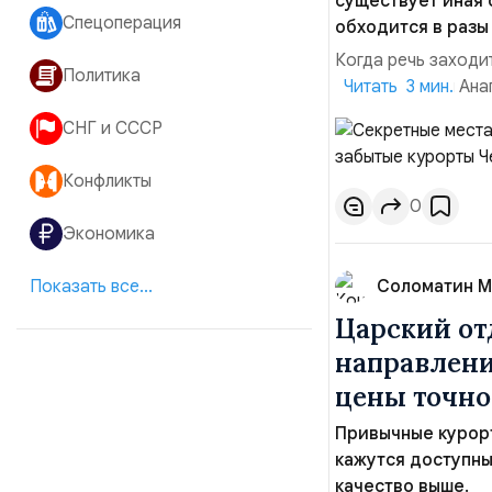
существует иная 
Спецоперация
обходится в разы
Когда речь заходи
Политика
Геленджик или Ана
Читать 3 мин.
траты на питание 
СНГ и СССР
где цены ниже, нар
упоминают в рекла
Конфликты
0
Экономика
Показать все...
Соломатин М
Царский от
направлени
цены точно
Привычные курор
кажутся доступны
качество выше.