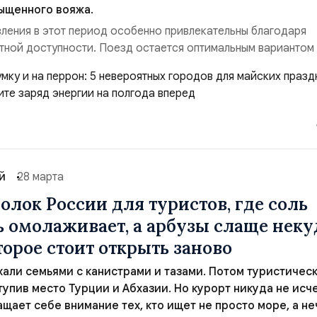
сыщенного вояжа.
ления в этот период особенно привлекательны благодаря
тной доступности. Поезд остается оптимальным вариантом
форт и не хочет тратить время на аэропорты. Ниже представ
дый из которых способен подарить незабываемые
Этот удивительный город демонстрирует гармонично...
й
28 марта
олок России для туристов, где соль
зь омолаживает, а арбузы слаще неку
торое стоит открыть заново
хали семьями с канистрами и тазами. Потом туристичес
тупив место Турции и Абхазии. Но курорт никуда не исче
ащает себе внимание тех, кто ищет не просто море, а не