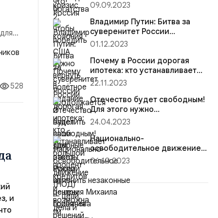
полётное задание и нацелить
09.09.2023
наши ядерные ракеты России
на центры принятия решений
Владимир Путин: Битва за
суверенитет России
 для
продолжается
01.12.2023
лены
Почему в России дорогая
ипотека: кто устанавливает
большой процент кредитов и
22.11.2023
528
возможна ли рассрочка?
Отечество будет свободным!
Для этого нужно
отменить незаконные
24.04.2023
решения Михаила Горбачева
Национально-
освободительное движение
да
(НОД) — цели, дела и
06.10.2023
результаты
кий
з, и
что