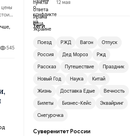
12 мая
ы цены
стоит
ие
Теги
цией.
Поезд
РЖД
Вагон
Отпуск
545
Россия
Дед Мороз
Ржд
Рассказ
Путешествие
Праздник
Новый Год
Наука
Китай
и,
Жизнь
Доставка Едые
Вечность
й
Билеты
Бизнес-Кейс
Эквайринг
Снегурочка
од
Суверенитет России