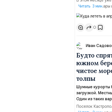
В этом месяце уже
изнуряющей жары и
Читать 3 мин.
предпочтений по ф
поездки. Ниже при
особенностей и реа
0
Иван Садово
Будто спря
южном бере
чистое мор
толпы
Шумные курорты 
загрузкой. Местны
Один из таких ва
Поселок Кастропол