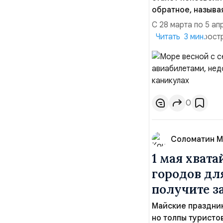
обратное, называ
С 28 марта по 5 а
Вопреки распростр
Читать 3 мин.
для семейного отд
пять стран, где к
инфраструктурой и 
0
Соломатин М
1 мая хвата
городов дл
получите з
Майские праздник
но толпы туристо