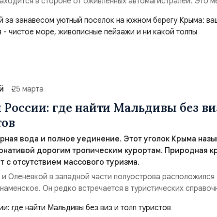
находится в стороне от оживленных автомагистралей. Это м
есами, оставаясь практически незамеченным для массового
 природа наделила его уникальными характеристиками,
десь полноценным и размеренным. С северног...
й
25 марта
 России: где найти Мальдивы без ви
тов
урная вода и полное уединение. Этот уголок Крыма наз
рнативой дорогим тропическим курортам. Природная к
т с отсутствием массового туризма.
и Оленевкой в западной части полуострова расположился
Знаменское. Он редко встречается в туристических справоч
ь к уникальной природной достопримечательности делает е
ля путешественников. Речь идет о косе Беляус, протяженно