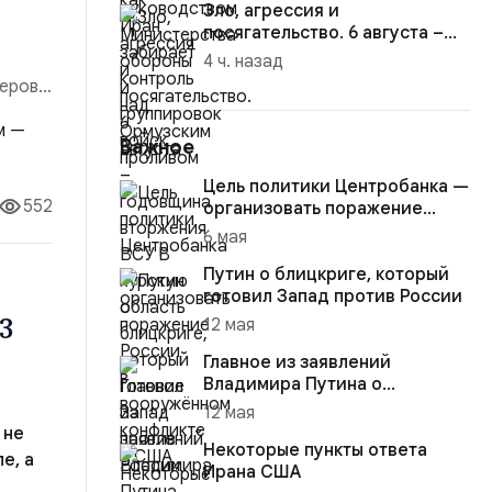
Зло, агрессия и
посягательство. 6 августа –
годовщина вторжения ВСУ В
4 ч. назад
курску...
еров,
кации,
о реже
Важное
Цель политики Центробанка —
552
организовать поражение
России в вооружённом
6 мая
конфликте с США
Путин о блицкриге, который
готовил Запад против России
3
12 мая
—
Главное из заявлений
Владимира Путина о
конфликте на Украине
12 мая
 не
Некоторые пункты ответа
е, а
Ирана США