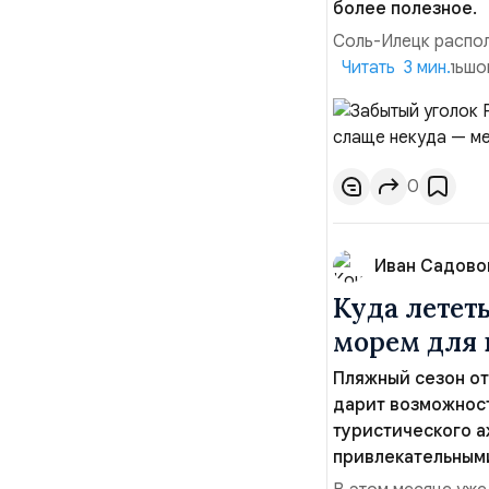
более полезное.
Соль-Илецк распол
Городок небольшой
Читать 3 мин.
сезон население у
русским Мертвым м
соляные карьеры со
0
Иван Садово
Куда лететь
морем для 
Пляжный сезон от
дарит возможност
туристического а
привлекательным