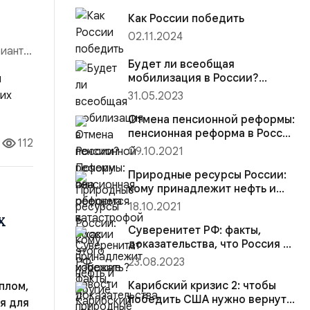
Как России победить
02.11.2024
рианты
Будет ли всеобщая
деляют
мобилизация в России?
Почему она обернется
31.05.2023
катастрофой и как этого
избежать?
Отмена пенсионной реформы:
пенсионная реформа в России
112
— хорошие новости
09.10.2021
Природные ресурсы России:
кому принадлежит нефть и
другие природные богатства
18.10.2021
х
Суверенитет РФ: факты,
доказательства, что Россия —
колония
23.08.2023
Карибский кризис 2: чтобы
плом,
победить США нужно вернуть
я для