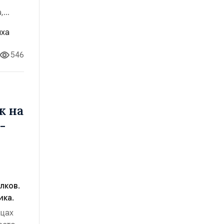
,
546
к на
-
лков.
ика.
ицах