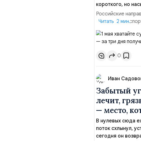
короткого, но на
Российские направ
удобству транспор
Читать 2 мин.
тех, кто ценит ком
пять городов, каж
выходные.Казань. 
0
Иван Садово
Забытый уг
лечит, гря
— место, ко
В нулевых сюда е
поток схлынул, ус
сегодня он возвр