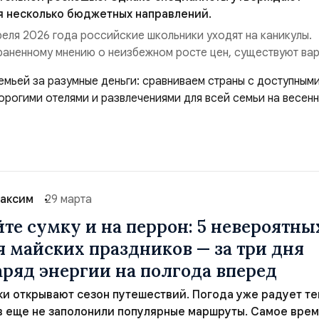
я несколько бюджетных направлений.
преля 2026 года российские школьники уходят на каникулы.
аненному мнению о неизбежном росте цен, существуют ва
ыха у воды без серьезных финансовых затрат. Эксперты вы
омфортная погода сочетается с развитой туристической
доступными ценами.Египет. Это направл...
аксим
29 марта
йте сумку и на перрон: 5 невероятны
я майских праздников — за три дня
аряд энергии на полгода вперед
и открывают сезон путешествий. Погода уже радует те
в еще не заполонили популярные маршруты. Самое врем