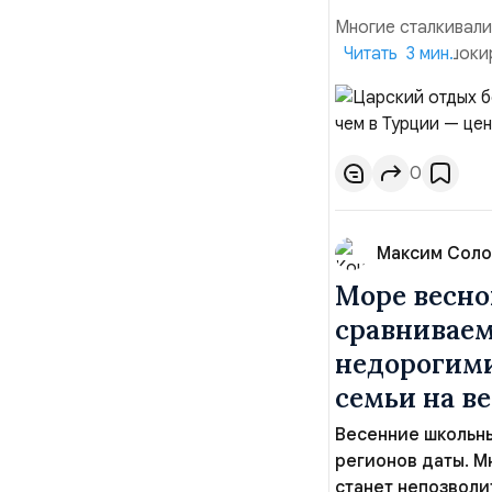
Многие сталкивали
оказываются шокир
Читать 3 мин.
почти 200 тысяч р
столицы, а не при
Однако мир горазд
0
Максим Соло
Море весно
сравниваем
недорогими
семьи на в
Весенние школьны
регионов даты. М
станет непозвол