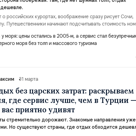
сторона побережья. Там, где нет шумных толп, отдых
 дешевле.
т о российских курортах, воображение сразу рисует Сочи,
пу. Путешественники начинают подсчитывать стоимость ном
и искать свободные места на пляжах. Однако существуют ло
ода меньше, а вода остается такой же теплой. О них прост
мных проспектах.Причины не...
аксим
31 марта
дых без царских затрат: раскрываем 
я, где сервис лучше, чем в Турции 
 вас приятно удивят
ты стремительно дорожают. Знакомые направления уже
ми. Но существуют страны, где отдых обходится дешевл