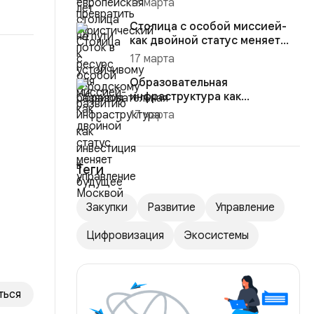
17 марта
развитию
Столица с особой миссией-
как двойной статус меняет
управление Москвой
17 марта
Образовательная
инфраструктура как
инвестиция в будущее
17 марта
Теги
Закупки
Развитие
Управление
Цифровизация
Экосистемы
ться