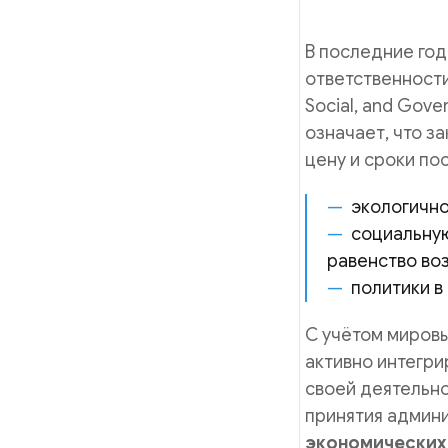
В последние год
ответственности
Social, and Gove
означает, что з
цену и сроки по
экологично
социальную
равенство воз
политики в
С учётом миров
активно интегри
своей деятельн
принятия админ
экономических 