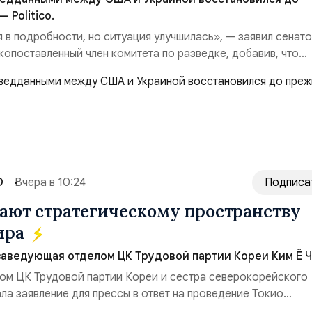
 Politico.
я в подробности, но ситуация улучшилась», — заявил сенат
копоставленный член комитета по разведке, добавив, что
аиной беспилотников и ракет большой дальности позволил
лубь российской территории и укрепило её
ество со стороны США стало ключом к позитивному пов...
О
Вчера в 10:24
Подписа
ют стратегическому пространству
ира
заведующая отделом ЦК Трудовой партии Кореи Ким Ё Ч
ом ЦК Трудовой партии Кореи и сестра северокорейского
ла заявление для прессы в ответ на проведение Токио
ом США запусков крылатых ракет Томагавк.«Япония отброс