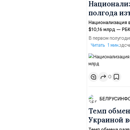
Национализ
полгода изъ
Национализация в
$10,16 млрд — РБК
В первом полугоди
$10,16 млрд, подсч
Читать 1 мин.
период 2025 года 
транзакций, котор
слияний и поглощен
0
БЕЛРУСИНФ
Темп обме
Украиной в
Темп обмена раз