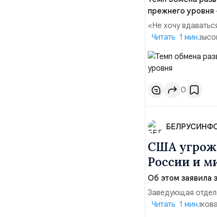
прежнего уровня —
«Не хочу вдаватьс
Марк Уорнер, высо
Читать 1 мин.
использование Укр
наносить удары вг
позиции.Сотруднич
0
БЕЛРУСИНФ
США угрожа
России и м
Об этом заявила 
Заведующая отдел
лидера опубликова
Читать 1 мин.
совместных с флот