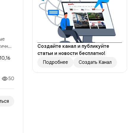
а
ые
гичный
Создайте канал и публикуйте
статьи и новости бесплатно!
 рынка
Подробнее
Создать Канал
50
ться