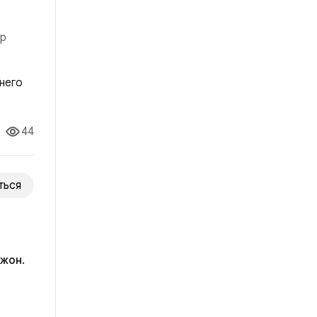
ор
о ей
44
ться
жон.
ила