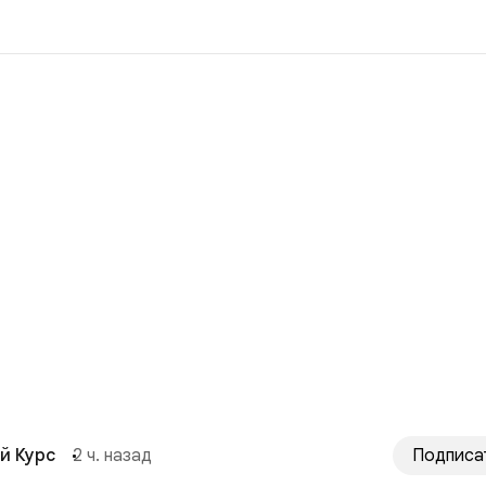
й Курс
2 ч. назад
Подписа