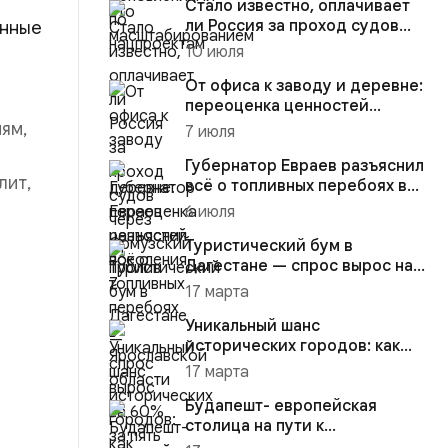
Стало известно, оплачивает
ли Россия за проход судов
анные
через Ормузский пролив
10 июля
От офиса к заводу и деревне:
переоценка ценностей
поколения Z
ям,
7 июля
Губернатор Евраев разъяснил
лит,
всё о топливных перебоях в
Ярославской области
6 июля
Туристический бум в
Дагестане — спрос вырос на
60% за пять лет
17 марта
Уникальный шанс
исторических городов: как
превратить туристический
17 марта
поток в р...
Будапешт- европейская
столица на пути к
устойчивому городскому