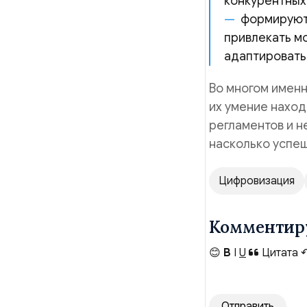
конкурентных
формируют
привлекать м
адаптировать
Во многом именн
их умение нахо
регламентов и 
насколько успе
Цифровизация
Комментир
😊
B
I
U
Цитата
Отправить