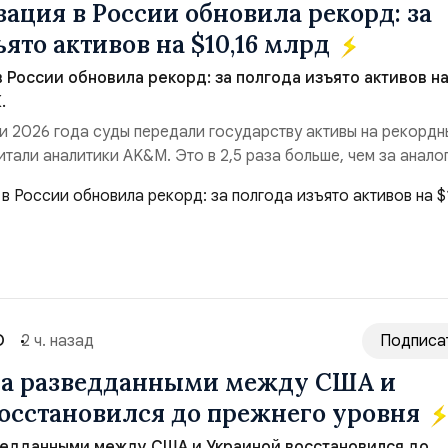
ация в России обновила рекорд: за
ято активов на $10,16 млрд
 России обновила рекорд: за полгода изъято активов н
.
и 2026 года суды передали государству активы на рекордн
итали аналитики AK&M. Это в 2,5 раза больше, чем за анало
($3,95 млрд). Всего зафиксировано 15 национализационных
ые обеспечили 42,2% денежного объёма всего российского
ий. Крупнейшей ...
О
2 ч. назад
Подписа
на разведданными между США и
осстановился до прежнего уровня
ведданными между США и Украиной восстановился до