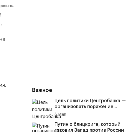
ировать.
й
,
на
ия.
Важное
Цель политики Центробанка —
организовать поражение
России в вооружённом
6 мая
конфликте с США
Путин о блицкриге, который
готовил Запад против России