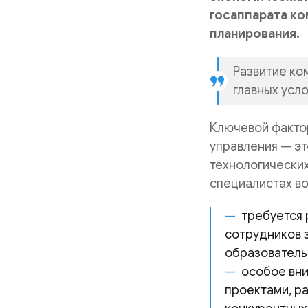
госаппарата ко
планирования.
Развитие ко
главных усл
Ключевой фактор
управления — эт
технологически
специалистах во
требуется 
сотрудников 
образователь
особое вни
проектами, р