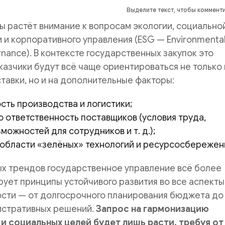
Выделите текст, чтобы коммент
ы растёт внимание к вопросам экологии, социально
 и корпоративного управления (ESG — Environmental
rnance). В контексте государственных закупок это
аказчики будут всё чаще ориентироваться не только 
ставки, но и на дополнительные факторы:
сть производства и логистики;
 ответственность поставщиков (условия труда,
можностей для сотрудников и т. д.);
 области «зелёных» технологий и ресурсосбережен
ых трендов государственное управление всё более
рует принципы устойчивого развития во все аспекты
ости — от долгосрочного планирования бюджета до
истративных решений.
Запрос на гармонизацию
и социальных целей будет лишь расти, требуя от