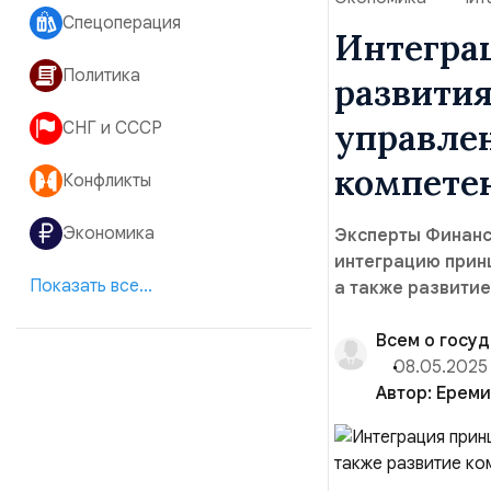
Спецоперация
Интегра
Политика
развития
управлении,
СНГ и СССР
компете
Конфликты
Экономика
Эксперты Финанс
интеграцию принц
Показать все...
а также развитие
Всем о госу
08.05.2025
Автор:
Ереми