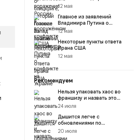
12 мая
Главное из заявлений
Владимира Путина о
конфликте на Украине
12 мая
и
Некоторые пункты ответа
Ирана США
12 мая
и
Рекомендуем
:
Нельзя упаковать хаос во
и
франшизу и назвать это
масштабированием
24 июля
Дышится легче с
обновлениями по
нацпроектам
20 июля