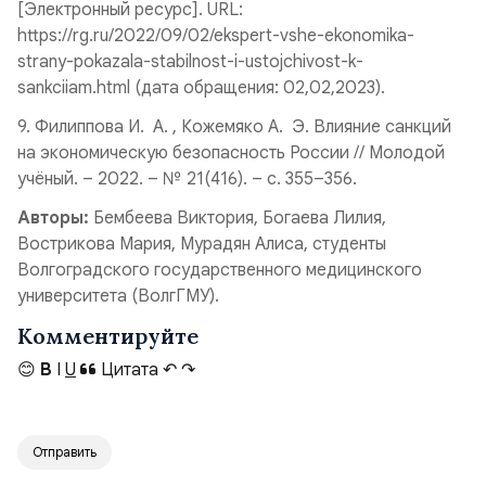
[Электронный ресурс]. URL:
https://rg.ru/2022/09/02/ekspert-vshe-ekonomika-
strany-pokazala-stabilnost-i-ustojchivost-k-
sankciiam.html (дата обращения: 02,02,2023).
9. Филиппова И. А. , Кожемяко А. Э. Влияние санкций
на экономическую безопасность России // Молодой
учёный. – 2022. – № 21(416). – c. 355–356.
Авторы:
Бембеева Виктория, Богаева Лилия,
Вострикова Мария, Мурадян Алиса, студенты
Волгоградского государственного медицинского
университета (ВолгГМУ).
Комментируйте
😊
B
I
U
Цитата
↶
↷
Отправить