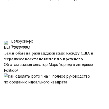
Белрусинфо
7 августа
Темп обмена разведданными между США и
Украиной восстановился до прежнего
уровня
Об этом заявил сенатор Марк Уорнер в интервью
Politico/