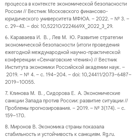
процесса в контексте экономической безопасности
России // Вестник Московского финансово-
юридического университета МФЮА. – 2022. – № 3. –
c. 29–43. – doi: 10,52210/2224669X_2022_3_29.
6. Караваева И. В. , Лев М. Ю. Развитие стратегии
экономической безопасности (итоги проведения
ежегодной международной научно-практической
конференции «Сенчаговские чтения») // Вестник
Института экономики Российской академии наук. –
2019. – № 4. – c. 194–204. – doi: 10,24411/2073–6487–
2019–10055.
7. Клинова М. В. , Сидорова Е. А. Экономические
санкции Запада против России: развитие ситуации //
Проблемы прогнозирования. – 2019. – № 3(174). – c.
159–170.
8. Миронов В. Экономика страны показала
стабильность и устойчивость к санкциям. Rg.ru.