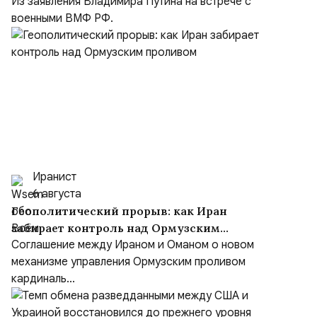
но Киев объявил Москву врагом
Из заявления Владимира Путина на встрече с
военными ВМФ РФ.
Иранист
6 августа
Геополитический прорыв: как Иран
забирает контроль над Ормузским
проливом
Соглашение между Ираном и Оманом о новом
механизме управления Ормузским проливом
кардиналь...