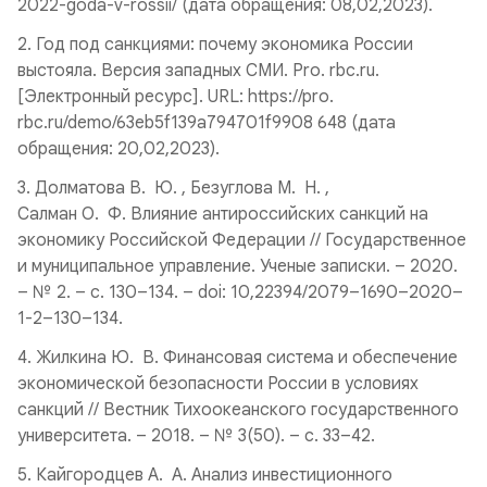
2022-goda-v-rossii/ (дата обращения: 08,02,2023).
2. Год под санкциями: почему экономика России
выстояла. Версия западных СМИ. Pro. rbc.ru.
[Электронный ресурс]. URL: https://pro.
rbc.ru/demo/63eb5f139a794701f9908 648 (дата
обращения: 20,02,2023).
3. Долматова В. Ю. , Безуглова М. Н. ,
Салман О. Ф. Влияние антироссийских санкций на
экономику Российской Федерации // Государственное
и муниципальное управление. Ученые записки. – 2020.
– № 2. – c. 130–134. – doi: 10,22394/2079–1690–2020–
1-2–130–134.
4. Жилкина Ю. В. Финансовая система и обеспечение
экономической безопасности России в условиях
санкций // Вестник Тихоокеанского государственного
университета. – 2018. – № 3(50). – c. 33–42.
5. Кайгородцев А. А. Анализ инвестиционного