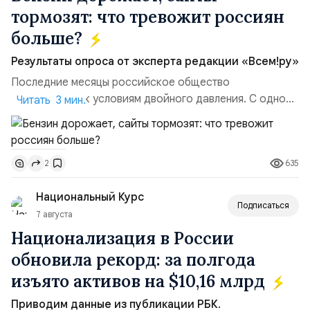
тормозят: что тревожит россиян
больше?
Результаты опроса от эксперта редакции «Всем!ру»
Последние месяцы российское общество
адаптируется к условиям двойного давления. С одной
Читать 3 мин.
стороны, происходит рост цен на товары первой
необходимости, инфляция и локальные сбои в
поставках бензина. А с другой – технологическая
635
2
турбулентность: перебои в работе интернета,
блокировки сайтов, необходимость осваивать VPN и
Национальный Курс
российские платформы.Что из этого бье...
Подписаться
7 августа
Национализация в России
обновила рекорд: за полгода
изъято активов на $10,16 млрд
Приводим данные из публикации РБК.