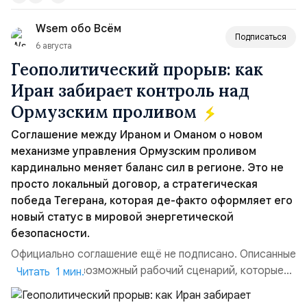
вопрос о собственном ядерном вооружении на
Wsem обо Всём
всеобщее обозрение, одновреме...
Подписаться
6 августа
Геополитический прорыв: как
Иран забирает контроль над
Ормузским проливом
Соглашение между Ираном и Оманом о новом
механизме управления Ормузским проливом
кардинально меняет баланс сил в регионе. Это не
просто локальный договор, а стратегическая
победа Тегерана, которая де-факто оформляет его
новый статус в мировой энергетической
безопасности.
Официально соглашение ещё не подписано. Описанные
пункты — это возможный рабочий сценарий, которые
Читать 1 мин.
скорее всего будут реализованы.Разбираем ключевые
тезисы и последствия этого соглашения:. 1. Новые