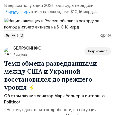
В первом полугодии 2026 года суды передали
государству активы на рекордные $10,16 млрд,
Читать 1 мин.
подсчитали аналитики AK&M. Это в 2,5 раза больше,
чем за аналогичный период 2025 года ($3,95 млрд).
Всего зафиксировано 15 национализационных
199
2
транзакций, которые обеспечили 42,2% денежного
объёма всего российского рынка слияний и
БЕЛРУСИНФО
поглощений. Крупнейшей ...
Подписаться
7 августа
Темп обмена разведданными
между США и Украиной
восстановился до прежнего
уровня
Об этом заявил сенатор Марк Уорнер в интервью
Politico/
«Не хочу вдаваться в подробности, но ситуация