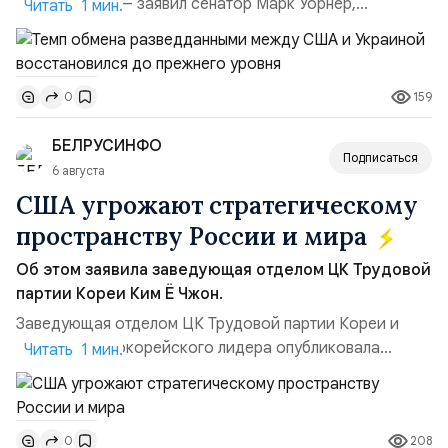
улучшилась», — заявил сенатор Марк Уорнер,
Читать 1 мин.
высокопоставленный член комитета по разведке,
добавив, что использование Украиной беспилотников и
ракет большой дальности позволило ей наносить
159
0
удары вглубь российской территории и укрепило её
позиции.Сотрудничество со стороны США стало
БЕЛРУСИНФО
ключом к позитивному пов...
Подписаться
6 августа
США угрожают стратегическому
пространству России и мира
Об этом заявила заведующая отделом ЦК Трудовой
партии Кореи Ким Ё Чжон.
Заведующая отделом ЦК Трудовой партии Кореи и
сестра северокорейского лидера опубликовала
Читать 1 мин.
заявление для прессы в ответ на проведение Токио
совместных с флотом США запусков крылатых ракет
Томагавк.«Япония отбросила обманчивую видимость
208
0
„исключительно оборонительной страны“ и выносит