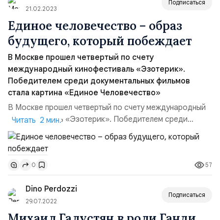
Подписаться
21.02.2023
Единое человечество – образ
будущего, который побеждает
В Москве прошел четвертый по счету
международный кинофестиваль «Эзотерик».
Победителем среди документальных фильмов
стала картина «Единое Человечество»
В Москве прошел четвертый по счету международный
кинофестиваль «Эзотерик». Победителем среди
Читать 2 мин.
документальных фильмов стала картина «Единое
Человечество»4 – 5 февраля этого года в Москве
прошел четвертый по счету международный
57
0
кинофестиваль «Эзотерик». Цель организаторов
кинофестиваля — открыть для широкого зрителя
Dino Perdozzi
авторское кино на эзотерические и духов...
Подписаться
29.07.2022
Михаил Галустян в роли Ганди