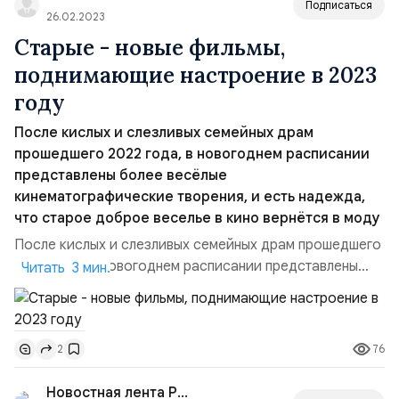
Подписаться
26.02.2023
Старые - новые фильмы,
поднимающие настроение в 2023
году
После кислых и слезливых семейных драм
прошедшего 2022 года, в новогоднем расписании
представлены более весёлые
кинематографические творения, и есть надежда,
что старое доброе веселье в кино вернётся в моду
После кислых и слезливых семейных драм прошедшего
2022 года, в новогоднем расписании представлены
Читать 3 мин.
более весёлые кинематографические творения, и есть
надежда, что старое доброе веселье в кино вернётся в
моду. Фильмы прошлого года Кино в прошлых годах
76
2
было клубком семейных тревог. Картины, задуманные и
снятые в условиях изоляции, сильно опирал...
Новостная лента PRIM