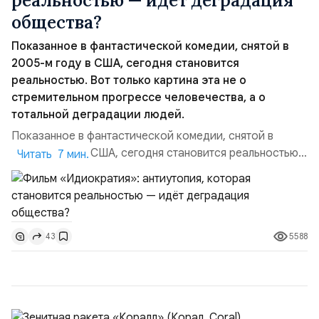
реальностью — идёт деградация
общества?
Показанное в фантастической комедии, снятой в
2005-м году в США, сегодня становится
реальностью. Вот только картина эта не о
стремительном прогрессе человечества, а о
тотальной деградации людей.
Показанное в фантастической комедии, снятой в
2005-м году в США, сегодня становится реальностью.
Читать 7 мин.
Вот только картина эта не о стремительном прогрессе
человечества, а о тотальной деградации людей. И
хватило для этого не отпущенные авторами фильма
500 лет, а всего пятнадцать… «Идиократия» (англ.
5588
43
Idiocracy: от «идиот» + др.-греч. κράτος «власть») —
американ...