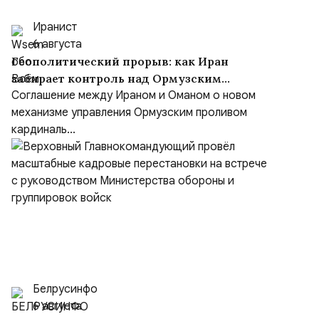
Иранист
6 августа
Геополитический прорыв: как Иран
забирает контроль над Ормузским
проливом
Соглашение между Ираном и Оманом о новом
механизме управления Ормузским проливом
кардиналь...
Белрусинфо
6 августа