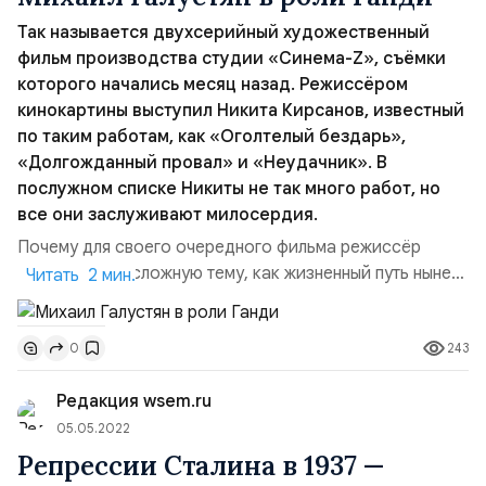
Так называется двухсерийный художественный
фильм производства студии «Cинема-Z», съёмки
которого начались месяц назад. Режиссёром
кинокартины выступил Никита Кирсанов, известный
по таким работам, как «Оголтелый бездарь»,
«Долгожданный провал» и «Неудачник». В
послужном списке Никиты не так много работ, но
все они заслуживают милосердия.
Почему для своего очередного фильма режиссёр
выбрал такую сложную тему, как жизненный путь ныне
Читать 2 мин.
покойного Махатмы Ганди — духовного лидера
индийского народа и освободителя своей страны от
243
0
британских колонизаторов? Ответ даёт сам Никита
Кирсанов. (Из интервью с режиссёром фильма):Я с
Редакция wsem.ru
детства был вдохновлён Индией и её великим сыном
— Махатмой Г...
05.05.2022
Репрессии Сталина в 1937 —