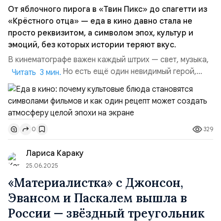
От яблочного пирога в «Твин Пикс» до спагетти из
«Крёстного отца» — еда в кино давно стала не
просто реквизитом, а символом эпох, культур и
эмоций, без которых истории теряют вкус.
В кинематографе важен каждый штрих — свет, музыка,
взгляд актёра. Но есть ещё один невидимый герой,
Читать 3 мин.
который способен в одно мгновение перенести
зрителя в другой мир и заставить поверить в
правдоподобность истории. Это еда. Кулинарные
детали в кино работают как особая память — запахи,
329
0
фактуры, звуки. Именно поэтому культовые блюда на ...
Лариса Караку
25.06.2025
«Материалистка» с Джонсон,
Эвансом и Паскалем вышла в
России — звёздный треугольник