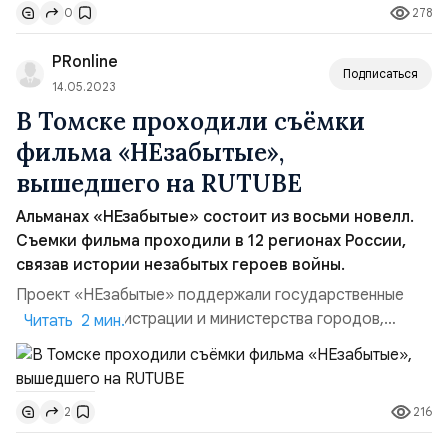
278
0
национальный лидер Владимир Путин, к концу 1990-х
годов страна утратила значительную часть
PRonline
суверенитета. В. Пут...
Подписаться
14.05.2023
В Томске проходили съёмки
фильма «НЕзабытые»,
вышедшего на RUTUBE
Альманах «НЕзабытые» состоит из восьми новелл.
Съемки фильма проходили в 12 регионах России,
связав истории незабытых героев войны.
Проект «НЕзабытые» поддержали государственные
архивы, администрации и министерства городов,
Читать 2 мин.
поисковые отряды, муниципальные библиотеки,
театры, СМИ, студенты, батальоны народного
ополчения, а во Владивостоке — Тихоокеанский флот
216
2
и Морской Государственный университет. Съёмки,
проходившие в Томске, в очередной раз доказали, как