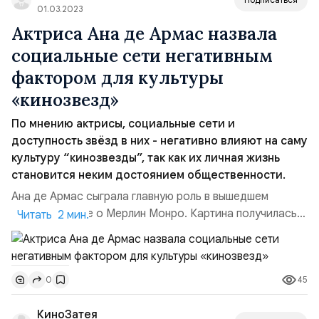
01.03.2023
Актриса Ана де Армас назвала
социальные сети негативным
фактором для культуры
«кинозвезд»
По мнению актрисы, социальные сети и
доступность звёзд в них - негативно влияют на саму
культуру “кинозвезды”, так как их личная жизнь
становится неким достоянием общественности.
Ана де Армас сыграла главную роль в вышедшем
осенью фильме о Мерлин Монро. Картина получилась
Читать 2 мин.
очень спорной. Всё-таки она не является каким-то
атласом по биографии известной женщины,
пропущенным через чьё-то виденье. Фильм освещает
45
0
личностные проблемы, собирая их в некий клубок
психологической тяжести.Кадр из к/ф “Блондинка”На
КиноЗатея
протяжении всего хронометр...