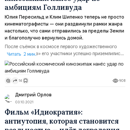
амбициям Голливуда
Юлия Пересильд и Клим Шипенко теперь не просто
кинематографисты — они раздвинули рамки жанра
настолько, что сами отправились за пределы Земли
и благополучно вернулись домой.
После съёмок в космосе первого художественного
фильма «Вызов» его участники успешно приземлились
Читать 2 мин.
на Землю. Корабль «Союз МС-18» с режиссёром
Климом Шипенко и актрисой Юлией Пересильд под
командованием космонавта Олега Новицкого успешно
908
14
приземлился в казахстанской степи 17 октября. ПО
ТЕМЕ — Мировые СМИ о запуске Россией первого
Дмитрий Орлов
киноэкипажа в космос и пр...
03.10.2021
Фильм «Идиократия»:
антиутопия, которая становится