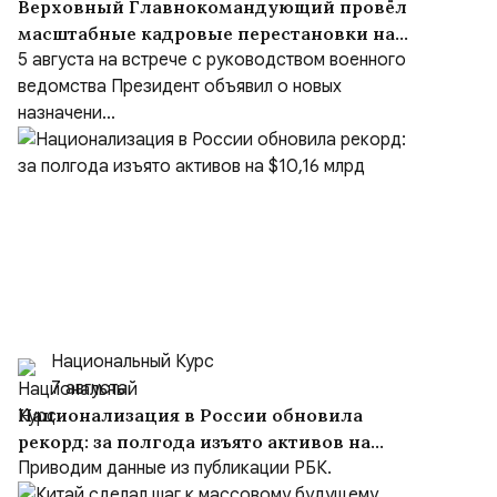
Верховный Главнокомандующий провёл
масштабные кадровые перестановки на
встрече с руководством Министерства
5 августа на встрече с руководством военного
обороны и группировок войск
ведомства Президент объявил о новых
назначени...
Национальный Курс
7 августа
Национализация в России обновила
рекорд: за полгода изъято активов на
$10,16 млрд
Приводим данные из публикации РБК.