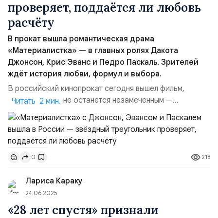
проверяет, поддаётся ли любовь
расчёту
В прокат вышла романтическая драма
«Материалистка» — в главных ролях Дакота
Джонсон, Крис Эванс и Педро Паскаль. Зрителей
ждёт история любви, формул и выбора.
В российский кинопрокат сегодня вышел фильм,
который точно не останется незамеченным —
Читать 2 мин.
«Материалистка». Режиссёр картины — Селин Сон,
номинантка на премию «Оскар» за тонкое авторское
высказывание в драме «Прошлая жизнь». На этот раз
Сон решила взглянуть на любовь через призму
218
0
математики, желания и случайности, а заодно собрала
в кадре акт...
Лариса Караку
24.06.2025
«28 лет спустя» признали