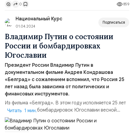
859
0
баланс между земными чувствами и инопланетным
происхождением — стремится быть человеком,
Национальный Курс
несмотря на бре...
Подписаться
01.04.2024
Владимир Путин о состоянии
России и бомбардировках
Югославии
Президент России Владимир Путин в
документальном фильме Андрея Кондрашова
«Белград» с сожалением вспомнил, что Россия 25
лет назад была зависима от политических и
финансовых инструментов.
Из фильма «Белград». В этом году исполняется 25 лет
со дня начала бомбардировок Югославии весной
Читать 1 мин.
1999 года. К этой скорбной дате Андрей Кондрашов
снял фильм «Белград», который был показан на
телеканале «Россия 1». Как отметил в фильме наш