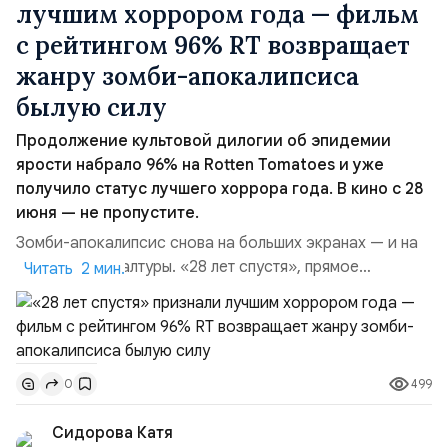
лучшим хоррором года — фильм
с рейтингом 96% RT возвращает
жанру зомби-апокалипсиса
былую силу
Продолжение культовой дилогии об эпидемии
ярости набрало 96% на Rotten Tomatoes и уже
получило статус лучшего хоррора года. В кино с 28
июня — не пропустите.
Зомби-апокалипсис снова на больших экранах — и на
этот раз без халтуры. «28 лет спустя», прямое
Читать 2 мин.
продолжение фильмов Дэнни Бойла, уже сейчас
называют главным хоррором 2025 года. Фильм не
просто продолжает историю — он делает это громко,
умно и болезненно точно, возвращая в жанр ту
499
0
тревожную атмосферу, по которой зрители
соскучились. На Rot...
Сидорова Катя