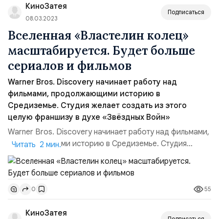
КиноЗатея
важно людям по вс...
Подписаться
08.03.2023
Вселенная «Властелин колец»
масштабируется. Будет больше
сериалов и фильмов
Warner Bros. Discovery начинает работу над
фильмами, продолжающими историю в
Средиземье. Студия желает создать из этого
целую франшизу в духе «Звёздных Войн»
Warner Bros. Discovery начинает работу над фильмами,
продолжающими историю в Средиземье. Студия
Читать 2 мин.
желает создать из этого целую франшизу в духе
«Звёздных Войн»Сделка с Embricer Group. Ещё в конце
февраля пробежала новость о том, что Warner Bros. и
55
0
New Line заключили сделку с держателями прав на
адаптации произведений Толкина Embricer Group.Кадр
КиноЗатея
из к/ф «Вл...
Подписаться