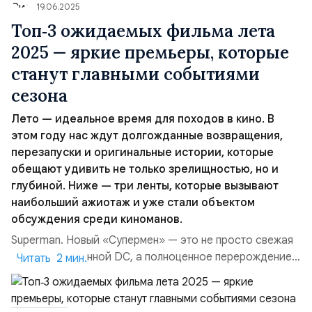
19.06.2025
Топ‑3 ожидаемых фильма лета
2025 — яркие премьеры, которые
станут главными событиями
сезона
Лето — идеальное время для походов в кино. В
этом году нас ждут долгожданные возвращения,
перезапуски и оригинальные истории, которые
обещают удивить не только зрелищностью, но и
глубиной. Ниже — три ленты, которые вызывают
наибольший ажиотаж и уже стали объектом
обсуждения среди киноманов.
Superman. Новый «Супермен» — это не просто свежая
глава во вселенной DC, а полноценное перерождение
Читать 2 мин.
легендарного персонажа. За постановку отвечает
Джеймс Ганн, а главную роль исполняет Дэвид
Коренсвет. По сюжету герой продолжает искать