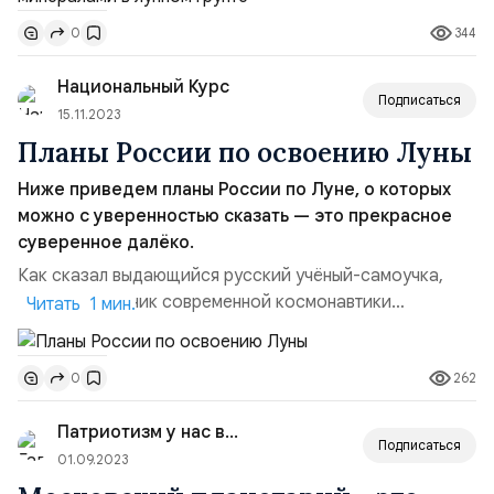
находка воды на Луне не является чем‑то новым —
344
0
космические аппараты НАСА и Индии также сообщали
о наличии воды на её поверхности, а китайские
Национальный Курс
исследователи...
Подписаться
15.11.2023
Планы России по освоению Луны
Ниже приведем планы России по Луне, о которых
можно с уверенностью сказать — это прекрасное
суверенное далёко.
Как сказал выдающийся русский учёный-самоучка,
основоположник современной космонавтики
Читать 1 мин.
Константин Эдуардович Циолковский в далёком
1912 году:Человечество не останется вечно на земле,
262
0
но в погоне за светом и пространством сначала робко
проникнет за пределы атмосферы, а затем завоюет
Патриотизм у нас в крови
себе все околосолнечное пространство.Итак, что же и
Подписаться
в каком году Ро...
01.09.2023