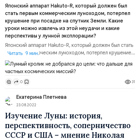
Японский аппарат Hakuto-R, который должен был
стать первым коммерческим луноходом, потерпел
крушение при посадке на спутник Земли. Какие
уроки можно извлечь из этой неудачи и какие
перспективы у лунной эксплорации?
Японский аппарат Hakuto-R, который должен был стать
первым коммерческим луноходом, потерпел крушение
Читать 9 мин.
при посадке на спутник Земли. Какие уроки можно
извлечь из этой неудачи и какие перспективы у лунной
эксплорации?Введение. Луна привлекает внимание не
31
0
только государственных космических агентств, но и
частных компаний, которые видят в ней потенциал для
Екатерина Плетнева
н...
23.08.2022
Изучение Луны: история,
перспективность, соперничество
СССР и США – мнение Николая