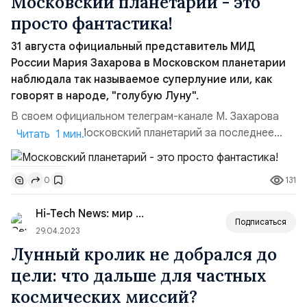
Московский планетарий - это
просто фантастика!
31 августа официальный представитель МИД
России Мария Захарова в Московском планетарии
наблюдала так называемое суперлуние или, как
говорят в народе, "голубую Луну".
В своем официальном телеграм-канале М. Захарова
написала: “Московский планетарий за последнее
Читать 1 мин.
время преобразился до неузнаваемости. Всё сделано
руками отечественных умельцев. Импортозамещение в
131
0
действии. Почти всё можно потрогать, увидеть вживую,
покрутить и повертеть. Экскурсоводы,
Hi-Tech News: мир технологий
профессионально подкованные в астрономии,
Подписаться
настолько артист...
29.04.2023
Лунный кролик не добрался до
цели: что дальше для частных
космических миссий?