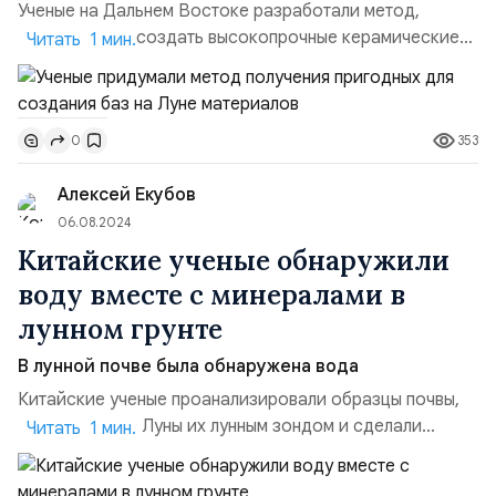
Ученые на Дальнем Востоке разработали метод,
позволяющий создать высокопрочные керамические
Читать 1 мин.
материалы, которые могут использоваться для
строительства базы на Луне. Они искали образцы для
этих строительных элементов на местных вулканах.
353
0
Кандидат химических наук Олег Шичалин отметил, что
состав лавы вулканов в этом регионе схож — это
Алексей Екубов
андезито-базальтовые ...
06.08.2024
Китайские ученые обнаружили
воду вместе с минералами в
лунном грунте
В лунной почве была обнаружена вода
Китайские ученые проанализировали образцы почвы,
привезённые с Луны их лунным зондом и сделали
Читать 1 мин.
важное открытие: в почве была обнаружена вода
вместе с минералами. Об этом сообщает CNN. Хотя