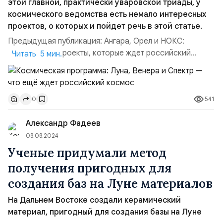
этой главной, практически уваровской триады, у
космического ведомства есть немало интересных
проектов, о которых и пойдет речь в этой статье.
Предыдущая публикация: Ангара, Орел и НОКС:
космические проекты, которые ждет российский
Читать 5 мин.
космосКосмическая программа — Луна . Прежде
всего, достойна упоминания российская лунная
программа. Её пилотируемая часть пока не имеет
541
0
реальных дат. Для доставки космонавтов на орбиту
Луны может использоваться «Орел», но не хватает
Александр Фадеев
посадочного модуля и с...
08.08.2024
Ученые придумали метод
получения пригодных для
создания баз на Луне материалов
На Дальнем Востоке создали керамический
материал, пригодный для создания базы на Луне