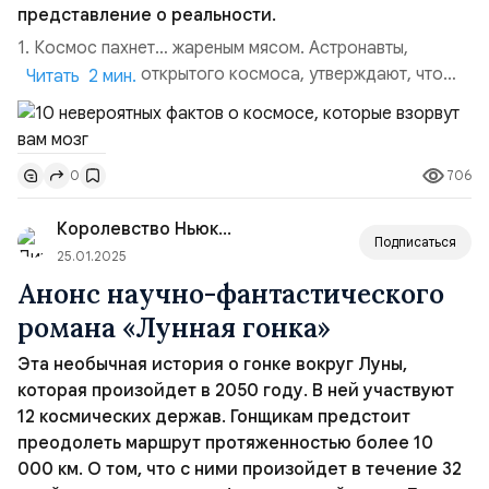
представление о реальности.
1. Космос пахнет… жареным мясом. Астронавты,
вернувшиеся с открытого космоса, утверждают, что
Читать 2 мин.
скафандры источают запах, напоминающий
жареное мясо, раскалённый металл или сварку. Это
объясняется тем, что в вакууме ультрафиолетовое
706
0
излучение расщепляет молекулы, создавая аромат
углеродистых соединений — вроде тех, что
Королевство Ньюкленд
образуются на гри...
Подписаться
25.01.2025
Анонс научно-фантастического
романа «Лунная гонка»
Эта необычная история о гонке вокруг Луны,
которая произойдет в 2050 году. В ней участвуют
12 космических держав. Гонщикам предстоит
преодолеть маршрут протяженностью более 10
000 км. О том, что с ними произойдет в течение 32