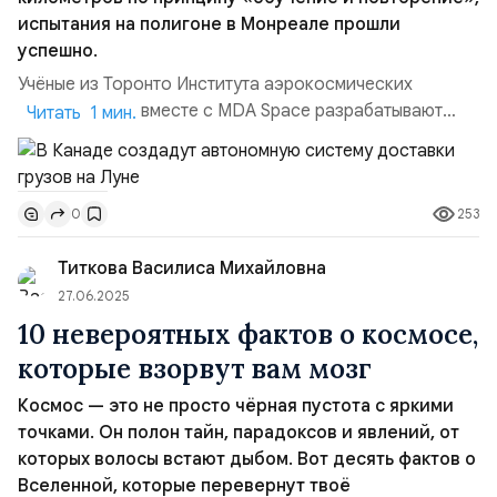
испытания на полигоне в Монреале прошли
успешно.
Учёные из Торонто Института аэрокосмических
исследований вместе с MDA Space разрабатывают
Читать 1 мин.
автономный лунный перевозчик — задача проекта —
автоматизировать доставку грузов от места посадки
корабля до жилого модуля примерно в пяти
253
0
километрах. Руководит работами профессор Тим
Барфут, в команде — аспирант Алек Кравчив. В основе
Титкова Василиса Михайловна
подход «обучение и повторение...
27.06.2025
10 невероятных фактов о космосе,
которые взорвут вам мозг
Космос — это не просто чёрная пустота с яркими
точками. Он полон тайн, парадоксов и явлений, от
которых волосы встают дыбом. Вот десять фактов о
Вселенной, которые перевернут твоё