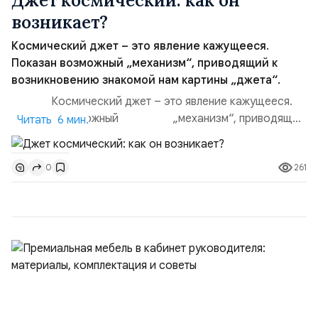
Джет космический: как он
возникает?
Космический джет – это явление кажущееся.
Показан возможный „механизм“, приводящий к
возникновению знакомой нам картины „джета“.
Космический джет – это явление кажущееся.
Показан возможный „механизм“, приводящий
Читать 6 мин.
к возникновению знакомой нам картины
„джета“.Джет космический: жизнь и смерть всегда
261
0
повсюду рядом. Жизн...