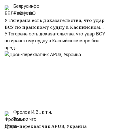
Белрусинфо
4 августа
У Тегерана есть доказательства, что удар
ВСУ по иранскому судну в Каспийском
море был преднамеренным, несмотря на
У Тегерана есть доказательства, что удар ВСУ
заверения Киева
по иранскому судну в Каспийском море был
пред...
Фролов И.В., к.т.н.
Только что
Дрон-перехватчик APUS, Украина