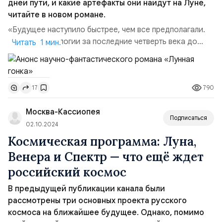
дней пути, и какие артефакты они найдут на Луне,
читайте в новом романе.
«Будущее наступило быстрее, чем все предполагали.
Наука и технологии за последние четверть века до
Читать 1 мин.
неузнаваемости изменили окружающую реальность. К
2050 году мир уже не мог обходиться без роботов,
они заняли прочное место во всех сферах жизни
790
17
человека. Промышленность и образование, медицина и
сельское хозяйство, ритейл и транспорт, сферы услуг и
Москва-Кассиопея
развлеч...
Подписаться
02.10.2024
Космическая программа: Луна,
Венера и Спектр — что ещё ждет
российский космос
В предыдущей публикации канала были
рассмотрены три основных проекта русского
космоса на ближайшее будущее. Однако, помимо