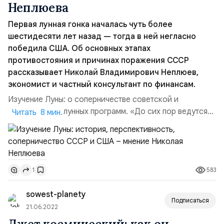
Неплюева
Первая лунная гонка началась чуть более
шестидесяти лет назад — тогда в ней негласно
победила США. Об основных этапах
противостояния и причинах поражения СССР
рассказывает Николай Владимирович Неплюев,
экономист и частный консультант по финансам.
Изучение Луны: о соперничестве советской и
американской лунных программ. «До сих пор ведутся
Читать 8 мин.
споры о том, действительно ли американцы
высаживались на поверхность Луны. Множество
убедительных, на первый взгляд, фактов приводят
сторонники и сомневающиеся противники высадки, но
583
1
однозначно ничего утверждать нельзя. Вообще, эта
история крепко взаимосвязана с...
sowest-planety
Подписаться
21.06.2022