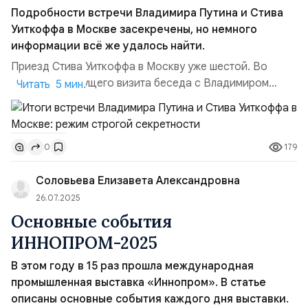
Подробности встречи Владимира Путина и Стива
Уиткоффа в Москве засекречены, но немного
информации всё же удалось найти.
Приезд Стива Уиткоффа в Москву уже шестой. Во
время предыдущего визита беседа с Владимиром
Читать 5 мин.
Путиным продлилась 3 часа. Перед встречей
Владимира Путина и Стива Уиткоффа в Москве,
президент ответил на вопросы журналистов. Его
179
0
заявления касались Европы, но, конечно же относятся
к американцам и предназначены прежде всего для
Соловьева Елизавета Александровна
правящего класса Штатов.Выд...
26.07.2025
Основные события
ИННОПРОМ-2025
В этом году в 15 раз прошла международная
промышленная выставка «Иннопром». В статье
описаны основные события каждого дня выставки.