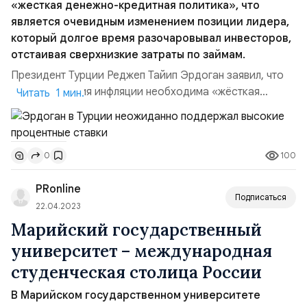
«жесткая денежно-кредитная политика», что
является очевидным изменением позиции лидера,
который долгое время разочаровывал инвесторов,
отстаивая сверхнизкие затраты по займам.
Президент Турции Реджеп Тайип Эрдоган заявил, что
для замедления инфляции необходима «жёсткая
Читать 1 мин.
денежно-кредитная политика», что является
очевидным изменением позиции лидера, который
долгое время разочаровывал инвесторов, отстаивая
100
0
сверхнизкие затраты по займам. Президент Турции,
который выиграл переизбрание в мае и продлил свое
PRonline
правление уже третье десят...
Подписаться
22.04.2023
Марийский государственный
университет – международная
студенческая столица России
В Марийском государственном университете