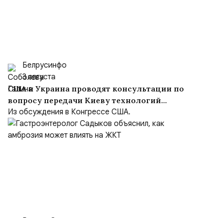
Белрусинфо
3 августа
США и Украина проводят консультации по
вопросу передачи Киеву технологий
производства Patriot
Из обсуждения в Конгрессе США.