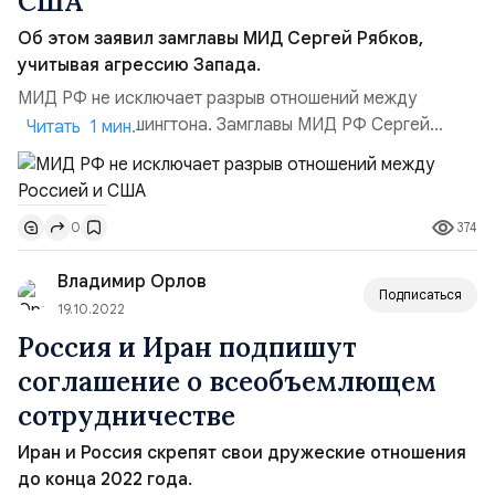
США
Об этом заявил замглавы МИД Сергей Рябков,
учитывая агрессию Запада.
МИД РФ не исключает разрыв отношений между
Москвой и Вашингтона. Замглавы МИД РФ Сергей
Читать 1 мин.
Рябков в интервью RTVI добавил, что это не в
интересах России. Однако, по его словам, Запад
пытается вменить России несуществующие намерения
374
0
применить ядерное оружие. Сергей Рябков сделал еще
заявления: Противники РФ ищут любой предлог, чтобы
Владимир Орлов
двигаться по пути э...
Подписаться
19.10.2022
Россия и Иран подпишут
соглашение о всеобъемлющем
сотрудничестве
Иран и Россия скрепят свои дружеские отношения
до конца 2022 года.