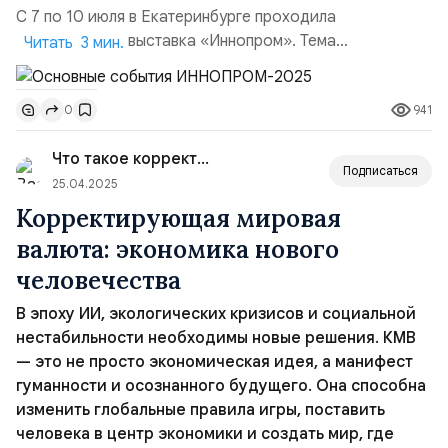
С 7 по 10 июля в Екатеринбурге проходила
промышленная выставка «Иннопром». Тема
Читать 3 мин.
пятнадцатой выставки: «Технологическое лидерство:
индустриальный прорыв». За 4 дня выставку посетили
941
0
представители 60 стран мира, 11 000 организаций и
компаний презентовали свои технологические
Что такое корректирующая миров...
достижения. Вспоминаем основные события каждого
Подписаться
дня выставки и ее итоги.&nbs...
25.04.2025
Корректирующая мировая
валюта: экономика нового
человечества
В эпоху ИИ, экологических кризисов и социальной
нестабильности необходимы новые решения. КМВ
— это не просто экономическая идея, а манифест
гуманности и осознанного будущего. Она способна
изменить глобальные правила игры, поставить
человека в центр экономики и создать мир, где