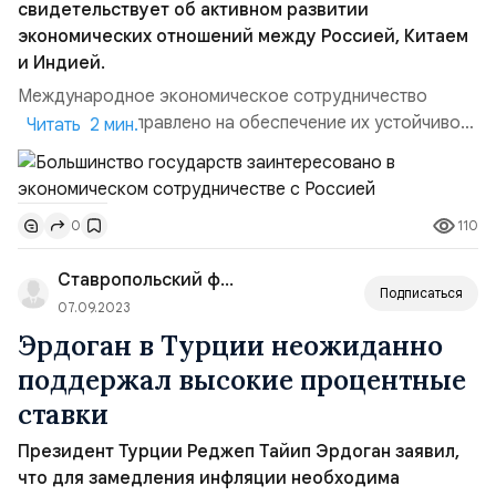
свидетельствует об активном развитии
экономических отношений между Россией, Китаем
и Индией.
Международное экономическое сотрудничество
государств направлено на обеспечение их устойчивого
Читать 2 мин.
развития и удовлетворение взаимных интересов.
Большое количество примеров свидетельствует об
активном развитии экономических отношений между
110
0
Россией, Китаем и Индией. Планируется повышение
экономического взаимодействия стран после
Ставропольский филиал РАНХиГС
вступления в БРИКС новых член...
Подписаться
07.09.2023
Эрдоган в Турции неожиданно
поддержал высокие процентные
ставки
Президент Турции Реджеп Тайип Эрдоган заявил,
что для замедления инфляции необходима