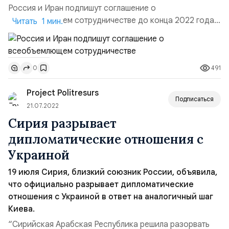
Россия и Иран подпишут соглашение о
всеобъемлющем сотрудничестве до конца 2022 года.
Читать 1 мин.
Глава МИД Ирана Хосейн Амир Абдоллахиан заявил во
вторник, что Тегеран и Москва подпишут до конца
2022 года всеобъемлющее соглашение о
491
0
сотрудничестве между двумя странами.Это
соглашение будет подписано в Тегеране или Москве
Project Politresurs
до конца года, — цитирует агентство Tasnim сло...
Подписаться
21.07.2022
Сирия разрывает
дипломатические отношения с
Украиной
19 июля Сирия, близкий союзник России, объявила,
что официально разрывает дипломатические
отношения с Украиной в ответ на аналогичный шаг
Киева.
“Сирийская Арабская Республика решила разорвать