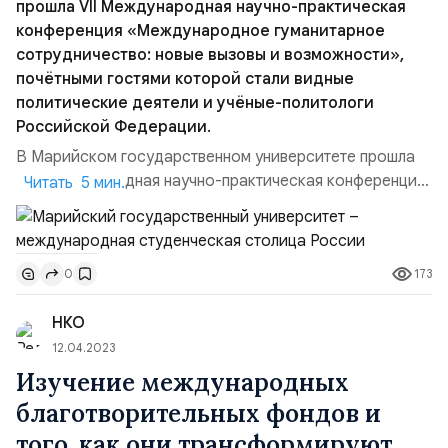
прошла VII Международная научно-практическая
конференция «Международное гуманитарное
сотрудничество: новые вызовы и возможности»,
почётными гостями которой стали видные
политические деятели и учёные-политологи
Российской Федерации.
В Марийском государственном университете прошла
VII Международная научно-практическая конференция
Читать 5 мин.
«Международное гуманитарное сотрудничество:
новые вызовы и возможности», почётными гостями
которой стали видные политические деятели и учёные-
173
0
политологи Российской Федерации. Среди которых:
Исмет Эрикан, Генеральный консул Республики Турция
НКО
в Казани; Дия Ас...
12.04.2023
Изучение международных
благотворительных фондов и
того, как они трансформируют