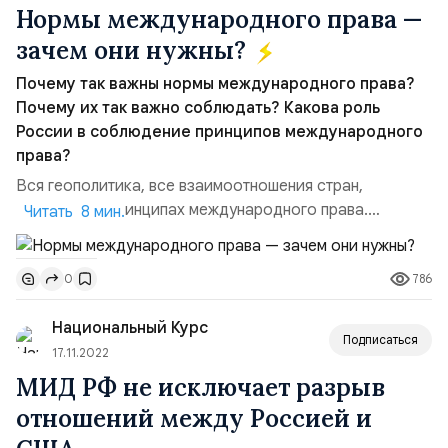
Нормы международного права —
зачем они нужны?
Почему так важны нормы международного права?
Почему их так важно соблюдать? Какова роль
России в соблюдение принципов международного
права?
Вся геополитика, все взаимоотношения стран,
строятся на принципах международного права.
Читать 8 мин.
Существует множество межгосударственных
соглашений, цель которых — обеспечение и
786
0
соблюдение норм и принципов международного права.
Сегодня в СМИ активно продвигается мнение, что
Национальный Курс
принципы международного права в настоящее время
Подписаться
можно свободно нарушать, проводя агрессив...
17.11.2022
МИД РФ не исключает разрыв
отношений между Россией и