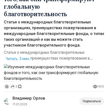
глобальную
благотворительность
Статья о международных благотворительных
организациях, преимуществах пожертвования в
международные благотворительные фонды, о типах
таких организаций и как вы можете стать
участником благотворительного фонда.
Статья о международных благотворительных
организациях, преимуществах пожертвования в
Читать 3 мин.
международные благотворительные фонды, о типах
таких организаций и как вы можете стать участником
благотворительного фонда.Что такое международные
благотворительные фонды и как они работают?.
900
3
Международные благотворительные фонды — это
некоммерческие организации, ...
Владимир Орлов
Подписаться
17.01.2023