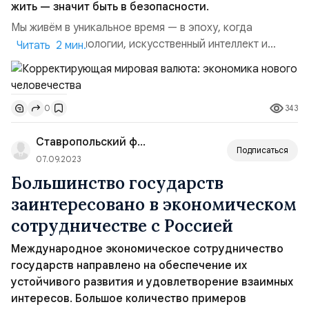
жить — значит быть в безопасности.
Мы живём в уникальное время — в эпоху, когда
цифровые технологии, искусственный интеллект и
Читать 2 мин.
глобальные коммуникации открывают колоссальные
возможности. Но вместе с этим мир сталкивается с
углублением неравенства, насилием, экологическим
343
0
истощением и потерей смыслов. Стало очевидно:
опираться исключительно на прибыль и краткосрочные
Ставропольский филиал РАНХиГС
экономические выгоды ...
Подписаться
07.09.2023
Большинство государств
заинтересовано в экономическом
сотрудничестве с Россией
Международное экономическое сотрудничество
государств направлено на обеспечение их
устойчивого развития и удовлетворение взаимных
интересов. Большое количество примеров