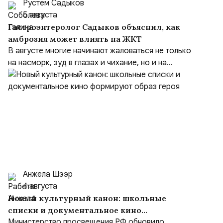
Рустем Садыков
5 августа
Гастроэнтеролог Садыков объяснил, как
амброзия может влиять на ЖКТ
В августе многие начинают жаловаться не только
на насморк, зуд в глазах и чихание, но и на...
Анжела Шээр
4 августа
Новый культурный канон: школьные
списки и документальное кино
формируют образ героя
Министерство просвещения РФ обновило