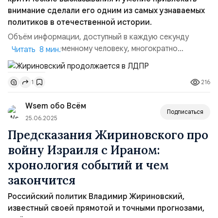
внимание сделали его одним из самых узнаваемых
политиков в отечественной истории.
Объём информации, доступный в каждую секунду
времени современному человеку, многократно
Читать 8 мин.
превышает способности самого человека этот вал
видео и текстов обработать, усвоить, сделать выводы,
216
1
спрогнозировать последствия. Некоторые новости
забываются тут же, другие обсуждаются пару дней,
Wsem обо Всём
очень мало что может задержаться в памяти читателя
Подписаться
дольше трех&nbs...
25.06.2025
Предсказания Жириновского про
войну Израиля с Ираном:
хронология событий и чем
закончится
Российский политик Владимир Жириновский,
известный своей прямотой и точными прогнозами,