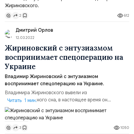
Поздравляем Леонида Эдуардовича и желаем ему
успехов в руководстве партией. Выражаем надежду,
612
2
что он продолжит идеологический курс Владимира
Вольфовича. Как известно, ныне покойный лидер ЛДПР
Дмитрий Орлов
всегда выступал за ...
12.03.2022
Жириновский с энтузиазмом
воспринимает спецоперацию на
Украине
Владимир Жириновский с энтузиазмом
воспринимает спецоперацию на Украине.
Владимира Жириновского вывели из
медикаментозного сна, в настоящее время он
Читать 1 мин.
находится в сознании. Кроме того, лидер ЛДПР начал
передавать первые поручения, читать новости и
документы. Председатель ЛДПР Владимир
1050
3
Жириновский воспринимает все решения, связанные со