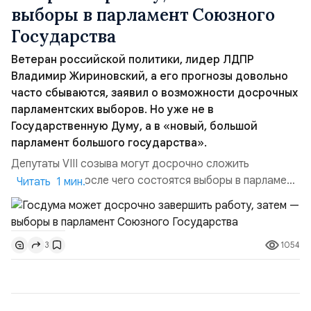
выборы в парламент Союзного
Государства
Ветеран российской политики, лидер ЛДПР
Владимир Жириновский, а его прогнозы довольно
часто сбываются, заявил о возможности досрочных
парламентских выборов. Но уже не в
Государственную Думу, а в «новый, большой
парламент большого государства».
Депутаты VIII созыва могут досрочно сложить
полномочия, после чего состоятся выборы в парламент
Читать 1 мин.
уже Союзного Государства. Ветеран российской
политики, лидер ЛДПР Владимир Жириновский -— а
его прогнозы довольно часто сбываются — заявил о
1054
3
возможности досрочных выборов. Но уже не в
Государственную Думу, а в «новый, большой парламент
большого государства». ...