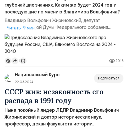
глубочайших знаниях. Каким же будет 2024 год и
последующие по мнению Владимира Вольфовича?
Владимир Вольфович Жириновский, депутат
Государственной Думы Федерального собрания
Читать 9 мин.
Российской Федерации восьми созывов,
руководитель фракции ЛДПР в Государственной думе
скончался 6 апреля 2022 года, ему было 75 лет. В
первую годовщину его смерти на Новодевичьем
2016
1
кладбище в Москве открыли памятник, на котором
выбита цитата из его интервью Владимиру ...
Национальный Курс
Подписаться
22.03.2024
СССР жив: незаконность его
распада в 1991 году
Ныне покойный лидер ЛДПР Владимир Вольфович
Жириновский и доктор исторических наук,
профессор, декан факультета истории,