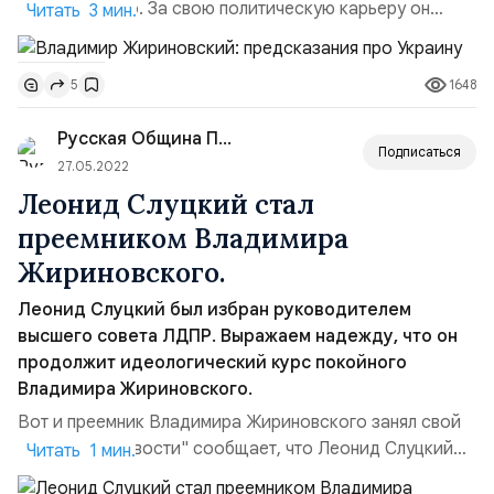
Жириновского. За свою политическую карьеру он
Читать 3 мин.
заработал репутацию политического оракула,
предсказателя политических событий. Одни из
1648
5
наиболее одиозных более предсказания о будущем
Украины. Давай вспомним, какое будущее предсказал
Русская Община Патриотов
Жириновской этой несчастной стране.Жириновский об
Подписаться
Украине. Владимир Жириновск...
27.05.2022
Леонид Слуцкий стал
преемником Владимира
Жириновского.
Леонид Слуцкий был избран руководителем
высшего совета ЛДПР. Выражаем надежду, что он
продолжит идеологический курс покойного
Владимира Жириновского.
Вот и преемник Владимира Жириновского занял свой
пост. РИА "Новости" сообщает, что Леонид Слуцкий
Читать 1 мин.
был избран руководителем высшего совета ЛДПР.