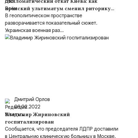
Дипломатический откат Киева: как
иранский ультиматум сменил риторику
Зеленского
В геополитическом пространстве
разворачивается показательный сюжет.
Украинская военная раз...
Дмитрий Орлов
09.02.2022
Владимир Жириновский
госпитализирован
Сообщается, что председателя ЛДПР доставили
в Центральную клиническую больницу в Москве.