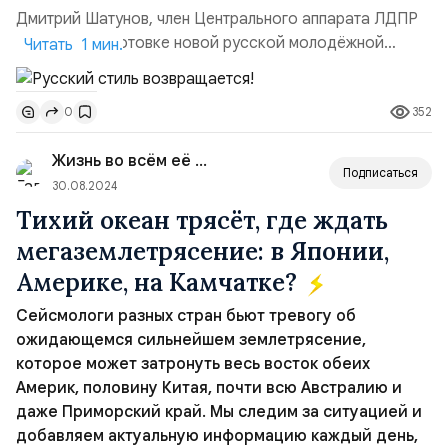
Дмитрий Шатунов, член Центрального аппарата ЛДПР
заявил о подготовке новой русской молодёжной
Читать 1 мин.
коллекции. Эту новость политик опубликовал в своем
Телеграм-канале в день открытия 4-й Московской
352
0
Недели моды. «Русский стиль возвращается! Мы
видим, как растет интерес к самобытной моде, а среди
Жизнь во всём её многообразии
участников Московской Недели моды в этом году
Подписаться
более 100...
30.08.2024
Тихий океан трясёт, где ждать
мегаземлетрясение: в Японии,
Америке, на Камчатке?
Сейсмологи разных стран бьют тревогу об
ожидающемся сильнейшем землетрясение,
которое может затронуть весь восток обеих
Америк, половину Китая, почти всю Австралию и
даже Приморский край. Мы следим за ситуацией и
добавляем актуальную информацию каждый день,