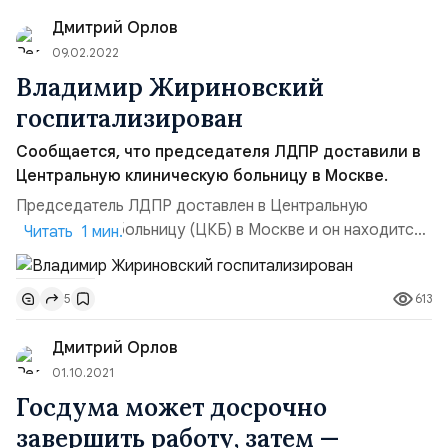
спецопераций России на Украине, с большим
Дмитрий Орлов
энтузиазмом. Об этом рассказал глава пресс-службы
п...
09.02.2022
Владимир Жириновский
госпитализирован
Сообщается, что председателя ЛДПР доставили в
Центральную клиническую больницу в Москве.
Председатель ЛДПР доставлен в Центральную
клиническую больницу (ЦКБ) в Москве и он находится
Читать 1 мин.
под постоянным контролем врачей, — сообщили
«Интерфакс» и РИА «Новости» со ссылкой на
613
5
источники, знакомые с ситуацией. Госпитализацию
Владимира Жириновского в ЦКБ подтвердил источник
Дмитрий Орлов
в партии. Медики обнаружили у лидера ЛДПР новый
штамм коронавируса «омикр...
01.10.2021
Госдума может досрочно
завершить работу, затем —