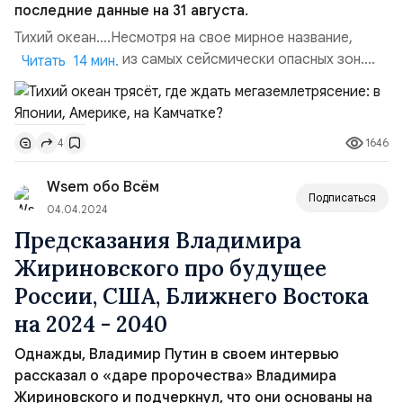
последние данные на 31 августа.
Тихий океан....Несмотря на свое мирное название,
является одним из самых сейсмически опасных зон.
Читать 14 мин.
Однако действительно мощное землетрясение (9
баллов) в зоне тектонического разлома произошло аж
в 1700 году с последующими цунами, которые накрыли
1646
4
берега Японии.Землетрясение в Тихом океане. Ученые
того времени, по крупицам собирали факты о
Wsem обо Всём
разрушительных п...
Подписаться
04.04.2024
Предсказания Владимира
Жириновского про будущее
России, США, Ближнего Востока
на 2024 - 2040
Однажды, Владимир Путин в своем интервью
рассказал о «даре пророчества» Владимира
Жириновского и подчеркнул, что они основаны на