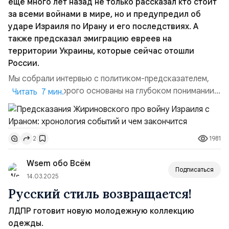
ещё много лет назад не только рассказал кто стоит
за всеми войнами в мире, но и предупредил об
ударе Израиля по Ирану и его последствиях. А
также предсказал эмиграцию евреев на
территории Украины, которые сейчас отошли
России.
Мы собрали интервью с политиком-предсказателем,
заявления которого основаны на глубоком понимании
Читать 7 мин.
политических процессов и обширных
знаниях.Предсказания Жириновского про миграцию
евреев в Россию. Жириновский был уверен, что в
1981
2
результате войны Израиля с Ираном и арабскими
странами начнётся массовый исход евреев из “земли
Wsem обо Всём
обетованной” и бежать им будет не...
Подписаться
14.03.2025
Русский стиль возвращается!
ЛДПР готовит новую молодежную коллекцию
одежды.