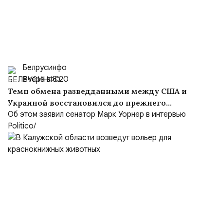
Белрусинфо
Вчера в 8:20
Темп обмена разведданными между США и
Украиной восстановился до прежнего
уровня
Об этом заявил сенатор Марк Уорнер в интервью
Politico/