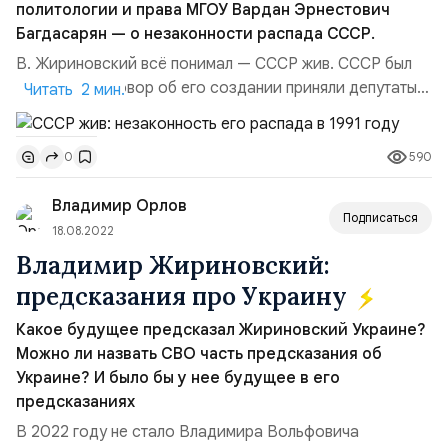
политологии и права МГОУ Вардан Эрнестович
Багдасарян — о незаконности распада СССР.
В. Жириновский всё понимал — СССР жив. СССР был
создан, и договор об его создании приняли депутаты,
Читать 2 мин.
съехавшиеся с тех территорий, которые входили в
состав: вся Западная Украина, Белоруссия, весь Юг
590
0
Закавказья, потом позже войдёт и Средняя Азия.
То есть, это право, когда депутаты принимают
Владимир Орлов
Конституцию, или утверждают создание государства,
Подписаться
или р...
18.08.2022
Владимир Жириновский:
предсказания про Украину
Какое будущее предсказал Жириновский Украине?
Можно ли назвать СВО часть предсказания об
Украине? И было бы у нее будущее в его
предсказаниях
В 2022 году не стало Владимира Вольфовича