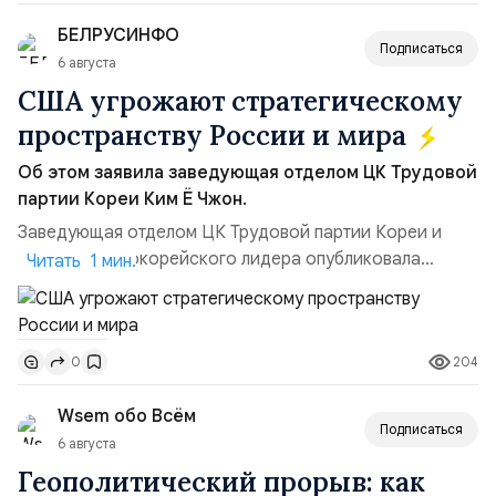
позиции.Сотрудничество со стороны США стало
БЕЛРУСИНФО
ключом к позитивному пов...
Подписаться
6 августа
США угрожают стратегическому
пространству России и мира
Об этом заявила заведующая отделом ЦК Трудовой
партии Кореи Ким Ё Чжон.
Заведующая отделом ЦК Трудовой партии Кореи и
сестра северокорейского лидера опубликовала
Читать 1 мин.
заявление для прессы в ответ на проведение Токио
совместных с флотом США запусков крылатых ракет
Томагавк.«Япония отбросила обманчивую видимость
204
0
„исключительно оборонительной страны“ и выносит
вопрос о собственном ядерном вооружении на
Wsem обо Всём
всеобщее обозрение, одновреме...
Подписаться
6 августа
Геополитический прорыв: как