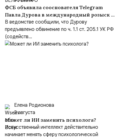
30 июля
ФСБ объявила сооснователя Telegram
Павла Дурова в международный розыск по
делу о содействии терроризму
В ведомстве сообщили, что Дурову
предъявлено обвинение по ч. 1.1 ст. 205.1 УК РФ
(содейств...
Елена Родионова
2 августа
Может ли ИИ заменить психолога?
Искусственный интеллект действительно
начинает менять сферу психологической