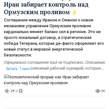
Иран забирает контроль над
Ормузским проливом
Соглашение между Ираном и Оманом о новом
механизме управления Ормузским проливом
кардинально меняет баланс сил в регионе. Это не
просто локальный договор, а стратегическая
победа Тегерана, которая де-факто оформляет его
новый статус в мировой энергетической
безопасности.
Официально соглашение ещё не подписано. Описанные
пункты — это возможный рабочий сценарий, которые
Читать 1 мин.
скорее всего будут реализованы.Разбираем ключевые
тезисы и последствия этого соглашения:. 1. Новые
доли контроля (75 на 25). Было: Ранее Иран и Оман
186
0
контролировали пролив на паритетных началах —
50/50. Стало: Новое соглашение закрепляет за
Ираном...