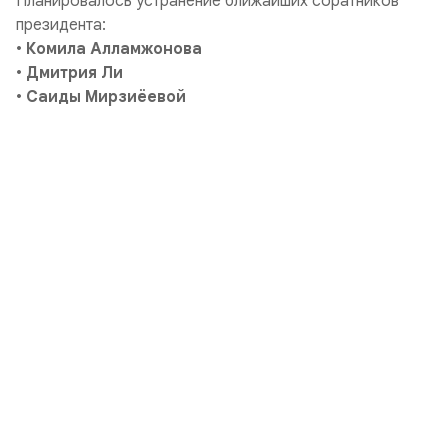
Планировалось устранение ближайших соратников
президента:
•
Комила Алламжонова
•
Дмитрия Ли
•
Саиды Мирзиёевой