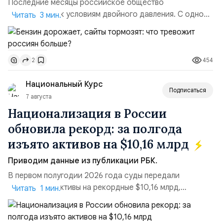
Последние месяцы российское общество
адаптируется к условиям двойного давления. С одной
Читать 3 мин.
стороны, происходит рост цен на товары первой
необходимости, инфляция и локальные сбои в
поставках бензина. А с другой – технологическая
454
2
турбулентность: перебои в работе интернета,
блокировки сайтов, необходимость осваивать VPN и
Национальный Курс
российские платформы.Что из этого бье...
Подписаться
7 августа
Национализация в России
обновила рекорд: за полгода
изъято активов на $10,16 млрд
Приводим данные из публикации РБК.
В первом полугодии 2026 года суды передали
государству активы на рекордные $10,16 млрд,
Читать 1 мин.
подсчитали аналитики AK&M. Это в 2,5 раза больше,
чем за аналогичный период 2025 года ($3,95 млрд).