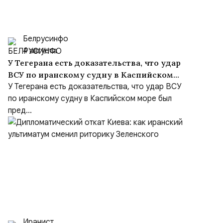
Белрусинфо
4 августа
У Тегерана есть доказательства, что удар
ВСУ по иранскому судну в Каспийском
море был преднамеренным, несмотря на
У Тегерана есть доказательства, что удар ВСУ
заверения Киева
по иранскому судну в Каспийском море был
пред...
Иранист