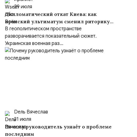
29 июля
Дипломатический откат Киева: как
иранский ультиматум сменил риторику
Зеленского
В геополитическом пространстве
разворачивается показательный сюжет.
Украинская военная раз...
Dель Вячеслав
31 июля
Почему руководитель узнаёт о проблеме
последним