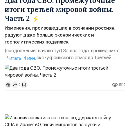
Два года СВО. Промежуточные
итоги третьей мировой войны.
Часть 2
Изменения, произошедшие в сознании россиян,
радуют даже больше экономических и
геополитических подвижек.
(продолжение, начало тут) За два года, прошедших с
начала российско-украинского эпизода Третьей
Читать 4 мин.
мировой войны наша страна довольно сильно
изменилась. К сегодняшнему дню она стала напоминать
барона Мюнхгаузена, вытаскивающего себя за косичку
1519
2
парика из болота, в которое она чуть было полностью
не погрузилась.К счастью, в отличие от литературного
перс...