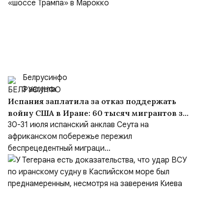
Белрусинфо
3 августа
Испания заплатила за отказ поддержать
войну США в Иране: 60 тысяч мигрантов за
сутки и «шоссе Трампа» в Марокко
30-31 июля испанский анклав Сеута на
африканском побережье пережил
беспрецедентный миграци...