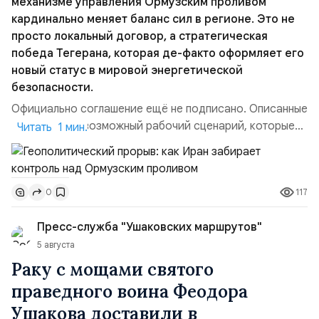
механизме управления Ормузским проливом
кардинально меняет баланс сил в регионе. Это не
просто локальный договор, а стратегическая
победа Тегерана, которая де-факто оформляет его
новый статус в мировой энергетической
безопасности.
Официально соглашение ещё не подписано. Описанные
пункты — это возможный рабочий сценарий, которые
Читать 1 мин.
скорее всего будут реализованы.Разбираем ключевые
тезисы и последствия этого соглашения:. 1. Новые
доли контроля (75 на 25). Было: Ранее Иран и Оман
117
0
контролировали пролив на паритетных началах —
50/50. Стало: Новое соглашение закрепляет за
Пресс-служба "Ушаковских маршрутов"
Ираном...
5 августа
Раку с мощами святого
праведного воина Феодора
Ушакова доставили в