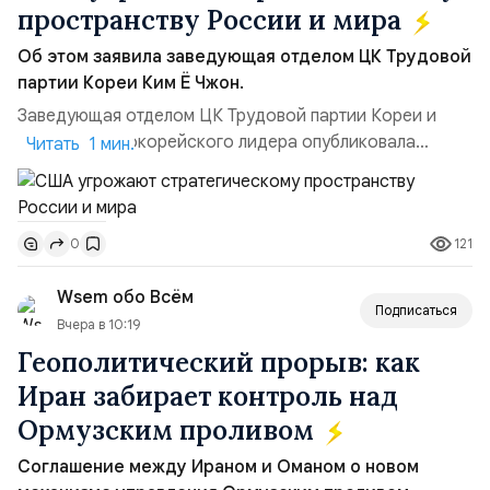
пространству России и мира
Об этом заявила заведующая отделом ЦК Трудовой
партии Кореи Ким Ё Чжон.
Заведующая отделом ЦК Трудовой партии Кореи и
сестра северокорейского лидера опубликовала
Читать 1 мин.
заявление для прессы в ответ на проведение Токио
совместных с флотом США запусков крылатых ракет
Томагавк.«Япония отбросила обманчивую видимость
121
0
„исключительно оборонительной страны“ и выносит
вопрос о собственном ядерном вооружении на
Wsem обо Всём
всеобщее обозрение, одновреме...
Подписаться
Вчера в 10:19
Геополитический прорыв: как
Иран забирает контроль над
Ормузским проливом
Соглашение между Ираном и Оманом о новом