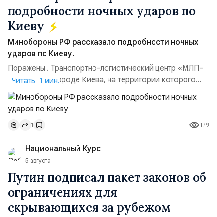
подробности ночных ударов по
Киеву
Минобороны РФ рассказало подробности ночных
ударов по Киеву.
Поражены:. Транспортно-логистический центр «МЛП–
Чайка» в пригороде Киева, на территории которого
Читать 1 мин.
осуществлялось хранение, сборка а также запуск с
прилегающего полевого аэродром «Чайка»
дальнобойных БПЛА ВСУ; Складские помещения
179
1
«Транс-Логистик» в Оболонском районе г. Киев,
использовавшиеся для хранения военного
Национальный Курс
имущества ВСУ; Сортировочны...
5 августа
Путин подписал пакет законов об
ограничениях для
скрывающихся за рубежом