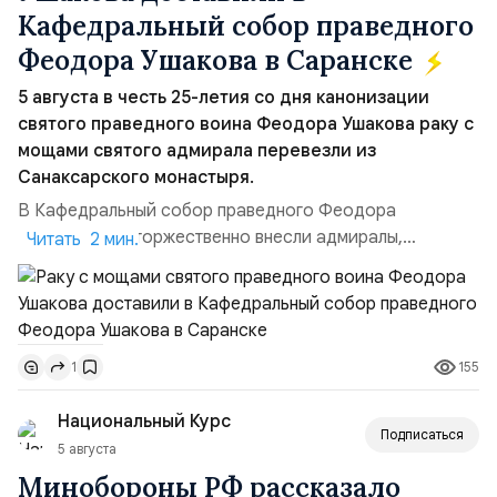
Кафедральный собор праведного
Феодора Ушакова в Саранске
5 августа в честь 25-летия со дня канонизации
святого праведного воина Феодора Ушакова раку с
мощами святого адмирала перевезли из
Санаксарского монастыря.
В Кафедральный собор праведного Феодора
Ушакова раку торжественно внесли адмиралы,
Читать 2 мин.
участвовавшие в канонизации святого праведного
воина Феодора Ушакова 25 лет назад:Адмирал
Владимир Прокофьевич Валуев, командующий
Балтийским флотом ВМФ России (2001–2006
155
1
гг.);Адмирал Владимир Петрович Комоедов,
командующий Черноморским флотом ВМФ России
Национальный Курс
(1998–2002 г...
Подписаться
5 августа
Минобороны РФ рассказало