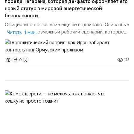
победа Тегерана, которая де-факто оформляет его
новый статус в мировой энергетической
безопасности.
Официально соглашение ещё не подписано. Описанные
пункты — это возможный рабочий сценарий, которые
Читать 1 мин.
скорее всего будут реализованы.Разбираем ключевые
тезисы и последствия этого соглашения:. 1. Новые
доли контроля (75 на 25). Было: Ранее Иран и Оман
143
0
контролировали пролив на паритетных началах —
50/50. Стало: Новое соглашение закрепляет за
Ираном...