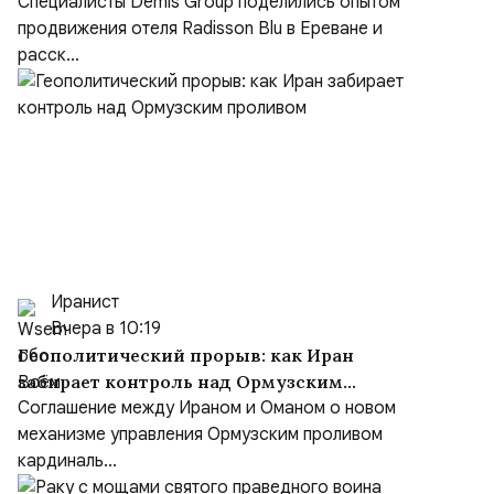
Специалисты Demis Group поделились опытом
продвижения отеля Radisson Blu в Ереване и
расск...
Иранист
Вчера в 10:19
Геополитический прорыв: как Иран
забирает контроль над Ормузским
проливом
Соглашение между Ираном и Оманом о новом
механизме управления Ормузским проливом
кардиналь...