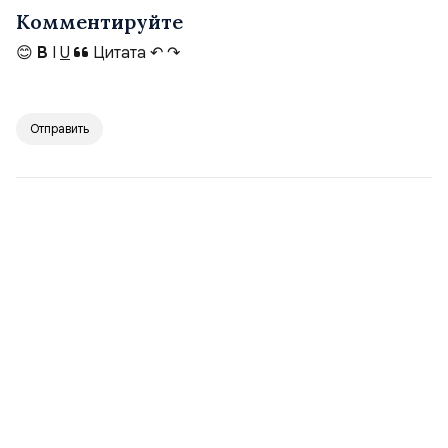
Комментируйте
😊
B
I
U
Цитата
↶
↷
Отправить