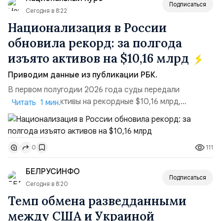
Подписаться
Сегодня в 8:22
Национализация в России
обновила рекорд: за полгода
изъято активов на $10,16 млрд
Приводим данные из публикации РБК.
В первом полугодии 2026 года суды передали
государству активы на рекордные $10,16 млрд,
Читать 1 мин.
подсчитали аналитики AK&M. Это в 2,5 раза больше,
чем за аналогичный период 2025 года ($3,95 млрд).
Всего зафиксировано 15 национализационных
111
0
транзакций, которые обеспечили 42,2% денежного
объёма всего российского рынка слияний и
БЕЛРУСИНФО
поглощений. Крупнейшей ...
Подписаться
Сегодня в 8:20
Темп обмена разведданными
между США и Украиной