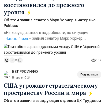
восстановился до прежнего
уровня
Об этом заявил сенатор Марк Уорнер в интервью
Politico/
«Не хочу вдаваться в подробности, но ситуация
улучшилась», — заявил сенатор Марк Уорнер,
Читать 1 мин.
высокопоставленный член комитета по разведке,
добавив, что использование Украиной беспилотников и
ракет большой дальности позволило ей наносить
102
0
удары вглубь российской территории и укрепило её
позиции.Сотрудничество со стороны США стало
БЕЛРУСИНФО
ключом к позитивному пов...
Подписаться
Вчера в 10:24
США угрожают стратегическому
пространству России и мира
Об этом заявила заведующая отделом ЦК Трудовой