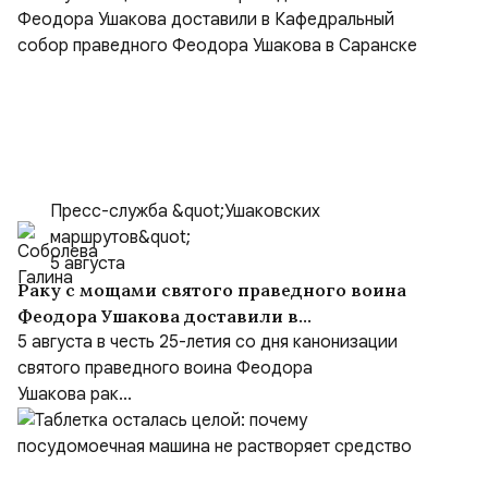
Пресс-служба &quot;Ушаковских
маршрутов&quot;
5 августа
Раку с мощами святого праведного воина
Феодора Ушакова доставили в
Кафедральный собор праведного Феодора
5 августа в честь 25-летия со дня канонизации
Ушакова в Саранске
святого праведного воина Феодора
Ушакова рак...