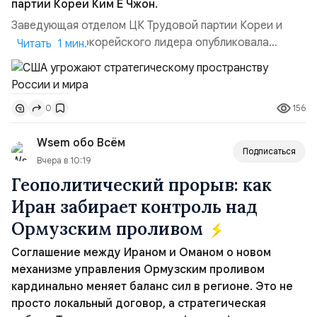
партии Кореи Ким Ё Чжон.
Заведующая отделом ЦК Трудовой партии Кореи и
сестра северокорейского лидера опубликовала
Читать 1 мин.
заявление для прессы в ответ на проведение Токио
совместных с флотом США запусков крылатых ракет
Томагавк.«Япония отбросила обманчивую видимость
156
0
„исключительно оборонительной страны“ и выносит
вопрос о собственном ядерном вооружении на
Wsem обо Всём
всеобщее обозрение, одновреме...
Подписаться
Вчера в 10:19
Геополитический прорыв: как
Иран забирает контроль над
Ормузским проливом
Соглашение между Ираном и Оманом о новом
механизме управления Ормузским проливом
кардинально меняет баланс сил в регионе. Это не
просто локальный договор, а стратегическая