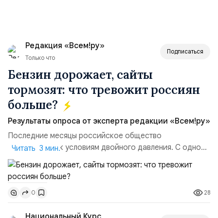
Редакция «Всем!ру»
Подписаться
Только что
Бензин дорожает, сайты
тормозят: что тревожит россиян
больше?
Результаты опроса от эксперта редакции «Всем!ру»
Последние месяцы российское общество
адаптируется к условиям двойного давления. С одной
Читать 3 мин.
стороны, происходит рост цен на товары первой
необходимости, инфляция и локальные сбои в
поставках бензина. А с другой – технологическая
28
0
турбулентность: перебои в работе интернета,
блокировки сайтов, необходимость осваивать VPN и
Национальный Курс
российские платформы.Что из этого бье...