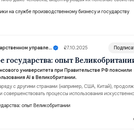
ой двойник представляет собой программный аналог
йства, моделирующий внутренние процессы, технические
оведение реального объекта в гипотетических заданных ...
арственном управле...
27.10.2025
Подписа
бе государства: опыт Великобритани
нсового университета при Правительстве РФ пояснили
льзования АI в Великобритании.
аряду с другими странами (например, США, Китай), продолж
 и совершенствовать процессы использования искусственн
 государственном управлении. Реализация отдельных пилотн
британии подтвердила тезис о возможностях повышения
и труда государственных служащих, использ...