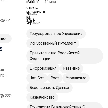
12 мая
221
Теги
Государственное Управление
ться
Искусственный Интеллект
и
Правительство Российской
Федерации
Цифровизация
Развитие
ает
ого
Чат-Бот
Рост
Управление
ых
Безопасность Данных
220
Казначейство
Технологии Взаимодействия С