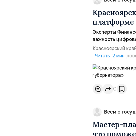
Всем о госуд
Красноярск
платформе 
Эксперты Финанс
важность цифров
Красноярский край
внедрение цифрово
Читать 2 мин.
данный момент этот
неотъемлемой час
осуществляется ко
0
Всем о госуд
Мастер-пла
что поможе