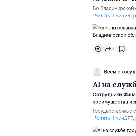
Во Владимирской о
взаимодействие гр
Читать 1 мин.
региона могут обр
мессенджере Teleg
Пользователь запу
0
Всем о госуд
AI на служ
Сотрудники Фина
преимущества ис
Государственные с
чат‑бота ChatGPT,
Читать 1 мин.
американского пра
отличается рядом 