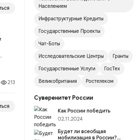
Населением
ться
Инфраструктурные Кредиты
Государственные Проекты
е
Чат-Боты
Исследовательские Центры
Гранты
й,
Государственные Услуги
ГосТех
 и
Великобритания
Ростелеком
213
Суверенитет России
ться
Как России победить
02.11.2024
Будет ли всеобщая
мобилизация в России?