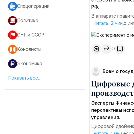
стереотип о конс
Спецоперация
РФ.
В аппарате правит
Политика
искусственного ин
Читать 2 мин.
вице-премьер Дмит
СНГ и СССР
сотрудников из ше
работы с документа
0
Конфликты
Экономика
Всем о госуд
Показать все...
Цифровые 
производст
Эксперты Финанс
перспективы исп
управления.
Цифровой двойник 
системы, процесса
Читать 1 мин.