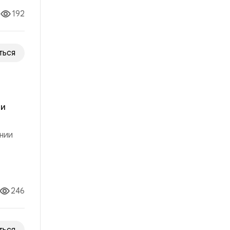
192
ться
ли
нии
ее
икла
246