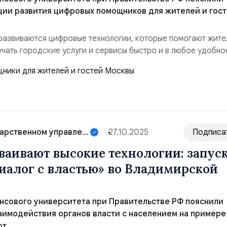
ции развития цифровых помощников для жителей и гос
развиваются цифровые технологии, которые помогают жите
учать городские услуги и сервисы быстро и в любое удобно
аких инструментов являются чат-боты, созданные с
хнологий искусственного интеллекта. Чат-боты — это
тенты, которые оперативно отвечают на вопросы, наход...
арственном управле...
27.10.2025
Подписа
ваивают высокие технологии: запус
Диалог с властью» во Владимирской
нсового университета при Правительстве РФ пояснили
имодействия органов власти с населением на примере
от.