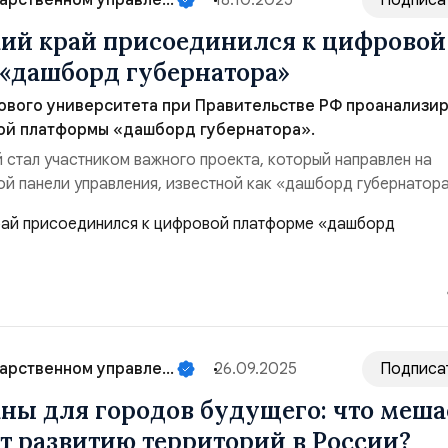
арственном управле...
18.10.2025
Подписа
ий край присоединился к цифровой
«дашборд губернатора»
ового университета при Правительстве РФ проанализи
ой платформы «дашборд губернатора».
 стал участником важного проекта, который направлен на
й панели управления, известной как «дашборд губернатора
 инструмент активно используется в регионе и стал
тью повседневной практики. С помощью данной системы
нтроль за выполнением всех федеральных поручений, чт...
арственном управле...
26.09.2025
Подписа
ны для городов будущего: что меша
т развитию территорий в России?