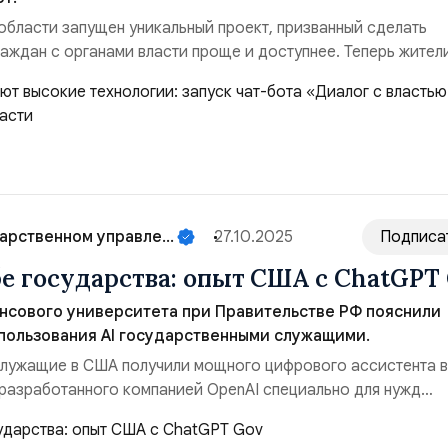
бласти запущен уникальный проект, призванный сделать
аждан с органами власти проще и доступнее. Теперь жител
атиться за консультациями и актуальной информацией прямо
ram, воспользовавшись новым чат-ботом «Диалог с власть
скает диалог с виртуальным собеседником, за...
арственном управле...
27.10.2025
Подписа
бе государства: опыт США с ChatGPT
нсового университета при Правительстве РФ пояснили
пользования AI государственными служащими.
лужащие в США получили мощного цифрового ассистента в
 разработанного компанией OpenAI специально для нужд
вительства. Эта версия получила название ChatGPT Gov и
уникальных особенностей, направленных на обеспечение