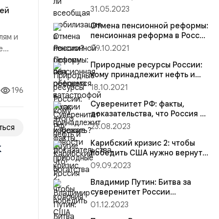
Почему она обернется
31.05.2023
тей
катастрофой и как этого
избежать?
Отмена пенсионной реформы:
пенсионная реформа в России
лям и
— хорошие новости
09.10.2021
е
Природные ресурсы России:
кому принадлежит нефть и
другие природные богатства
18.10.2021
196
Суверенитет РФ: факты,
доказательства, что Россия —
колония
23.08.2023
ться
Карибский кризис 2: чтобы
к
победить США нужно вернуть
полётное задание и нацелить
09.09.2023
наши ядерные ракеты России
на центры принятия решений
Владимир Путин: Битва за
суверенитет России
продолжается
01.12.2023