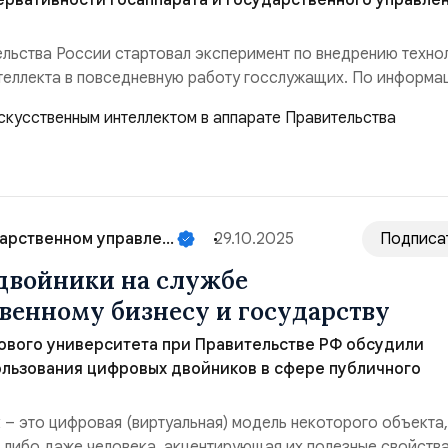
ервативности госаппарата и государственного управлен
ельства России стартовал эксперимент по внедрению техно
теллекта в повседневную работу госслужащих. По информа
рий Григоренко, в пилотном проекте уже участвуют более 
сти департаментов. Им стали доступны четыре функции ИИ 
ми, а в ближайшее время количест...
арственном управле...
29.10.2025
Подписа
двойники на службе
венному бизнесу и государству
ового университета при Правительстве РФ обсудили
ользования цифровых двойников в сфере публичного
– это цифровая (виртуальная) модель некоторого объекта,
 либо даже человека, акцентирующая их полезные свойства