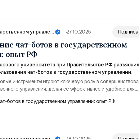
иденциальности и соответствия жёстким требованиям ...
арственном управле...
27.10.2025
Подписа
ние чат-ботов в государственном
: опыт РФ
нсового университета при Правительстве РФ разъясни
льзования чат-ботов в государственном управлении.
овые инструменты играют ключевую роль в совершенствова
венного управления, делая её эффективнее и удобнее для
 инновационных технологий, активно внедряемых в последн
боты. Идея внедрения автоматизированных помощников возн
х годов, однако широкое распространение ...