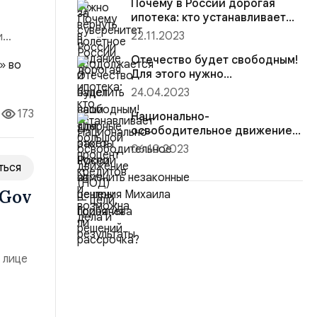
Почему в России дорогая
ипотека: кто устанавливает
большой процент кредитов и
22.11.2023
и
возможна ли рассрочка?
 в
Отечество будет свободным!
ю».
Для этого нужно
отменить незаконные
24.04.2023
решения Михаила Горбачева
173
Национально-
освободительное движение
(НОД) — цели, дела и
06.10.2023
результаты
ться
 Gov
 лице