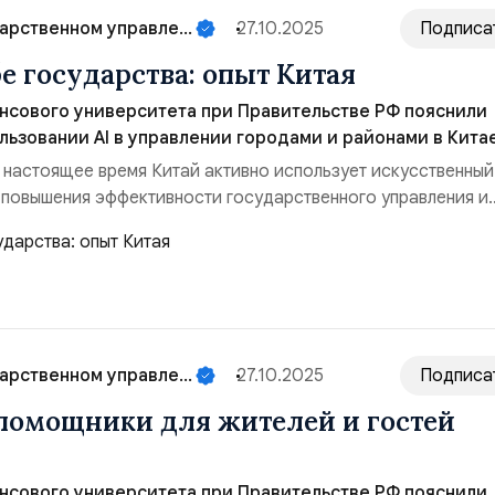
арственном управле...
27.10.2025
Подписа
е государства: опыт Китая
нсового университета при Правительстве РФ пояснили
льзовании АI в управлении городами и районами в Кита
 в настоящее время Китай активно использует искусственный
я повышения эффективности государственного управления и
их услуг. Модель DeepSeek, созданная китайской компание
ым инструментом модернизации государственного сектора
истративного процесса. Одними из первых об...
арственном управле...
27.10.2025
Подписа
омощники для жителей и гостей
нсового университета при Правительстве РФ пояснили