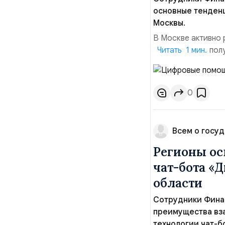
основные тенден
Москвы.
В Москве активно 
гостям города пол
Читать 1 мин.
время. Одним из т
использованием те
виртуальные ассис
0
Всем о госуд
Регионы ос
чат-бота «
области
Сотрудники Фина
преимущества вза
технологии чат-б