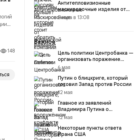
ия в
Антитепловизионные
маскировочные изделия от
украинской компании STG
логий
Вчера в 13:08
Defence
ции
100
для
Важное
148
Цель политики Центробанка —
организовать поражение
России в вооружённом
6 мая
конфликте с США
ться
Путин о блицкриге, который
готовил Запад против России
12 мая
Главное из заявлений
Владимира Путина о
конфликте на Украине
12 мая
Некоторые пункты ответа
Ирана США
 и