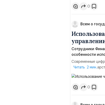
максимальной конф
0
Всем о госуд
Использова
управлении
Сотрудники Фина
особенности испо
Современные цифр
системы государст
Читать 2 мин.
граждан. Одной из
время, стали чат-
ещё в конце 2010-
0