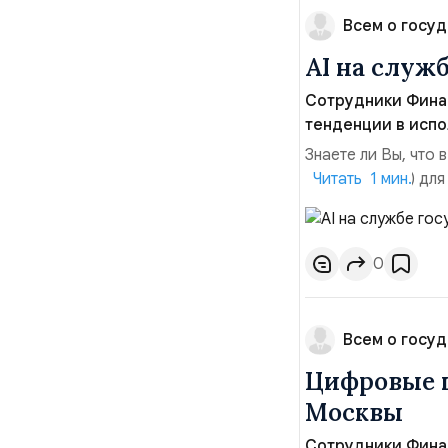
Всем о госуд
AI на служб
Сотрудники Фина
тенденции в испо
Знаете ли Вы, что
интеллект (ИИ) дл
Читать 1 мин.
улучшения городск
становится ключев
оптимизации админ
0
Всем о госуд
Цифровые п
Москвы
Сотрудники Фина