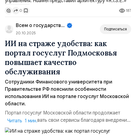
Одной из значимых тенденций последнего времени
187
0
является использование облачных технологий и
искусственного интеллекта (ИИ) для решения
Всем о государственном управле...
государственных задач. Одним из ярких пр...
Подписаться
20.10.2025
ИИ на страже удобства: как
портал госуслуг Подмосковья
повышает качество
обслуживания
Сотрудники Финансового университета при
Правительстве РФ пояснили особенности
использования ИИ на портале госуслуг Московской
области.
Портал госуслуг Московской области продолжает
совершенствовать свои сервисы благодаря внедрению
Читать 1 мин.
искусственного интеллекта (ИИ). Эта технология
позволяет ускорить процесс обработки заявок и