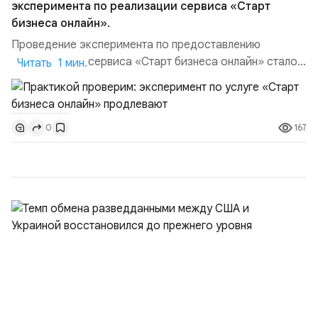
эксперимента по реализации сервиса «Старт
бизнеса онлайн».
Проведение эксперимента по предоставлению
комплексного сервиса «Старт бизнеса онлайн» стало
Читать 1 мин.
важным этапом цифровизации предпринимательской
среды в России. Этот проект представляет собой
значительный шаг вперед в развитии инфраструктуры
167
0
поддержки малого и среднего бизнеса, облегчающий
процесс регистрации для новых предпринимателей.
Основной целью проекта...