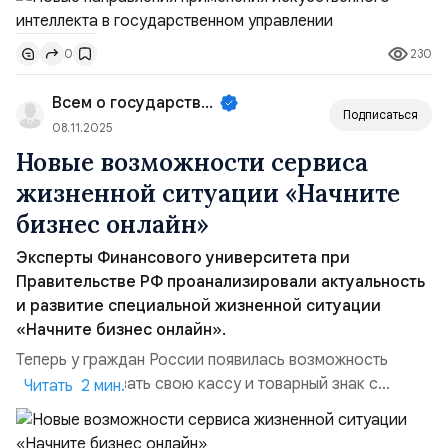
проходившей в рамках форума под названием
«Цифровые решения». На этом важном мероприятии
230
0
выступили спикеры, представляющие как бизнес-
сообщество, так и федеральные и региональные
Всем о государственном управле...
органы власти. Они поделились своим пра...
Подписаться
08.11.2025
Новые возможности сервиса
жизненной ситуации «Начните
бизнес онлайн»
Эксперты Финансового университета при
Правительстве РФ проанализировали актуальность
и развитие специальной жизненной ситуации
«Начните бизнес онлайн».
Теперь у граждан России появилась возможность
зарегистрировать свою кассу и товарный знак с
Читать 2 мин.
помощью портала государственных услуг,
воспользовавшись специальной жизненной ситуацией