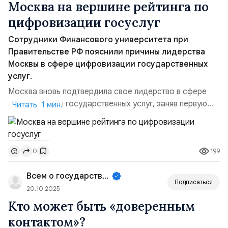
Москва на вершине рейтинга по
цифровизации госуслуг
Сотрудники Финансового университета при
Правительстве РФ пояснили причины лидерства
Москвы в сфере цифровизации государственных
услуг.
Москва вновь подтвердила свое лидерство в сфере
цифровизации государственных услуг, заняв первую
Читать 1 мин.
позицию в индексе цифровой экосистемы регионов
России (ИЦЭР), составленном аналитиками Агентства
политических и экономических коммуникаций (АПЭК).
199
0
Согласно последнему рейтингу, столица набрала 96,76
баллов из максимальных 100, значительно опережая
Всем о государственном управле...
остал...
Подписаться
20.10.2025
Кто может быть «доверенным
контактом»?