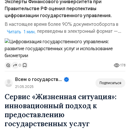
Эксперты Финансового университета при
Правительстве РФ оценил перспективы
цифровизации государственного управления.
В настоящее время более 90% документооборота в
правительстве переведены в электронный формат —
Читать 1 мин.
рост практически в 2,5 раза за последние пять лет.
Цифровизация государственного управления
позволяет одновременно решать несколько задач —
выявить потенциальные риски, обобщить и
178
0
проанализировать получаемые результаты,
одновременно контролирова...
Всем о государственном управле...
Подписаться
21.05.2025
Сервис «Жизненная ситуация»:
инновационный подход к
предоставлению
государственных услуг