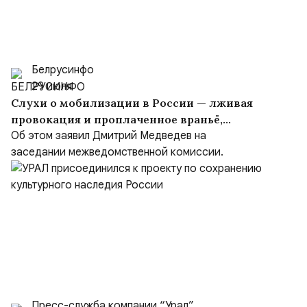
Белрусинфо
29 июля
Слухи о мобилизации в России — лживая
провокация и проплаченное враньё,
вброшенное врагом
Об этом заявил Дмитрий Медведев на
заседании межведомственной комиссии.
Пресс-служба компании “Урал”