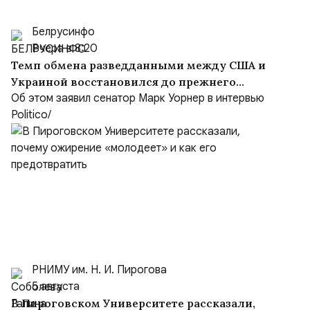
Белрусинфо
Вчера в 8:20
Темп обмена разведданными между США и
Украиной восстановился до прежнего
уровня
Об этом заявил сенатор Марк Уорнер в интервью
Politico/
РНИМУ им. Н. И. Пирогова
5 августа
В Пироговском Университете рассказали,