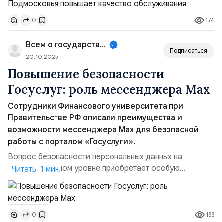
повысить точность проверок, обеспечивая удобство и
174
0
комфорт для жителей региона. С момента запуска ИИ
на портале было успешно проверено более 3
Всем о государственном управле...
миллионов документ...
Подписаться
20.10.2025
Повышение безопасности
Госуслуг: роль мессенджера Max
Сотрудники Финансового университета при
Правительстве РФ описали преимущества и
возможности мессенджера Max для безопасной
работы с порталом «Госуслуги».
Вопрос безопасности персональных данных на
государственном уровне приобретает особую
Читать 1 мин.
значимость в цифровую эпоху. Портал «Госуслуги»
играет ключевую роль в предоставлении гражданам
электронных услуг, однако угроза взлома и утечки
188
0
конфиденциальной информации остаётся реальной