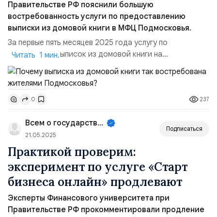
Правительстве РФ пояснили большую
востребованность услуги по предоставлению
выписки из домовой книги в МФЦ Подмосковья.
За первые пять месяцев 2025 года услугу по
оформлению выписок из домовой книги на
Читать 1 мин.
региональном портале госуслуг Московской области
получили свыше 300 тысяч раз, и это самая популярная
услуга! Такой высокий спрос объясняется частым
237
0
наличием случаев - ситуаций, в которых требуется
данный документ. Примерами ситуаций, когда
Всем о государственном управле...
требуется выписка из домово...
Подписаться
21.05.2025
Практикой проверим:
эксперимент по услуге «Старт
бизнеса онлайн» продлевают
Эксперты Финансового университета при
Правительстве РФ прокомментировали продление