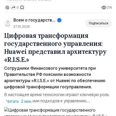
под названием «Начните бизнес онлайн». Эта новая
216
0
функция является частью реализации федерального
проекта, который называется «Государство для
Всем о государственном управле...
людей». Данный проект находится п...
Подписаться
27.10.2025
Цифровая трансформация
государственного управления:
Huawei представил архитектуру
«R.I.S.E.»
Сотрудники Финансового университета при
Правительстве РФ пояснили возможности
архитектуры «R.I.S.E.» от Huawei по обеспечению
цифровой трансформации госуправления.
В настоящее время технологии играют ключевую роль
в преобразовании подходов к управлению
Читать 2 мин.
государством и обеспечению высокого уровня
предоставления государственных услуг населению.