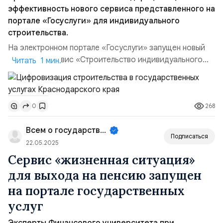
эффективность нового сервиса представленного на
портале «Госуслуги» для индивидуального
строительства.
На электронном портале «Госуслуги» запущен новый
цифровой сервис «Строительство индивидуального
Читать 1 мин.
жилого дома», значительно упрощающий процесс
возведения собственного жилья для всех граждан. Эта
инициатива, реализованная в рамках федерального
268
0
проекта «Государство для людей», объединила более
сорока государственных услуг в одном разделе для
Всем о государственном управле...
максимального у...
Подписаться
22.05.2025
Сервис «жизненная ситуация»
для выхода на пенсию запущен
на портале государственных
услуг