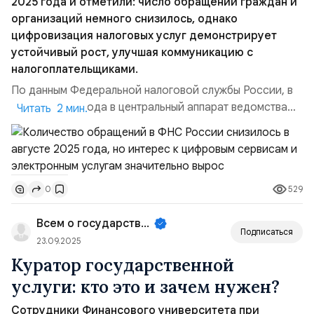
2025 года и отметили: число обращений граждан и
организаций немного снизилось, однако
цифровизация налоговых услуг демонстрирует
устойчивый рост, улучшая коммуникацию с
налогоплательщиками.
По данным Федеральной налоговой службы России, в
августе 2025 года в центральный аппарат ведомства
Читать 2 мин.
поступило 6 353 обращения граждан и организаций. Из
них 86 % направили физические лица, а 14 % —
юридические. Большинство запросов, более трёх
четвертей, поступили через электронный сервис
529
0
«Обратиться в ФНС России». Этот показатель выро...
Всем о государственном управле...
Подписаться
23.09.2025
Куратор государственной
услуги: кто это и зачем нужен?
Сотрудники Финансового университета при