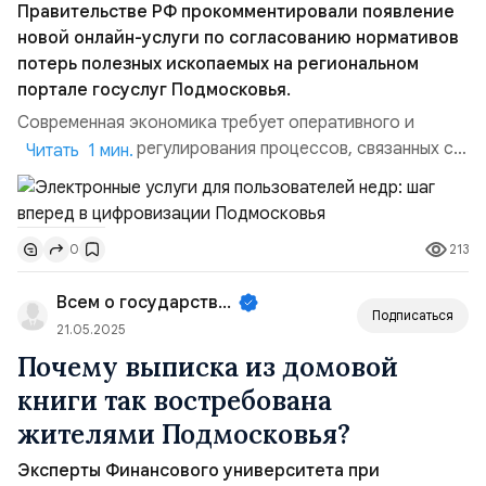
Правительстве РФ прокомментировали появление
новой онлайн-услуги по согласованию нормативов
потерь полезных ископаемых на региональном
портале госуслуг Подмосковья.
Современная экономика требует оперативного и
эффективного регулирования процессов, связанных с
Читать 1 мин.
добычей природных ресурсов. Именно поэтому важным
событием стал запуск новой услуги на региональном
портале госуслуг Московской области, направленной
213
0
на согласование нормативов потерь полезных
ископаемых. Данная услуга стала возможной
Всем о государственном управле...
благодаря развитию информ...
Подписаться
21.05.2025
Почему выписка из домовой
книги так востребована
жителями Подмосковья?
Эксперты Финансового университета при