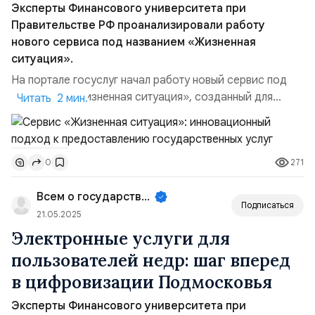
Эксперты Финансового университета при
Правительстве РФ проанализировали работу
нового сервиса под названием «Жизненная
ситуация».
На портале госуслуг начал работу новый сервис под
названием «Жизненная ситуация», созданный для
Читать 2 мин.
помощи гражданам в защите от интернет-мошенников.
Он адресован не только тем, кто уже столкнулся с
мошенническими действиями, но и тем, кто хочет
271
0
повысить свою цифровую грамотность и защититься от
возможных угроз в сети. Сервис представляет собой
Всем о государственном управле...
ко...
Подписаться
21.05.2025
Электронные услуги для
пользователей недр: шаг вперед
в цифровизации Подмосковья
Эксперты Финансового университета при