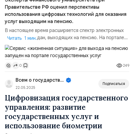
Эксперты Финансового университета при
Правительстве РФ оценил перспективы
использования цифровых технологий для оказания
услуг выходящим на пенсию.
В настоящее время расширяется спектр электронных
услуг для граждан, выходящих на пенсию. На портале
Читать 1 мин.
государственных услуг оказывается помощь в
оформлении самой пенсии, в получении информации о
мерах социальной поддержки и льготах для
249
0
пенсионеров, получение справки о размере пенсии.
Результаты работы впечатляющие — примерно в два
Всем о государственном управле...
раза сокращается вр...
Подписаться
22.05.2025
Цифровизация государственного
управления: развитие
государственных услуг и
использование биометрии