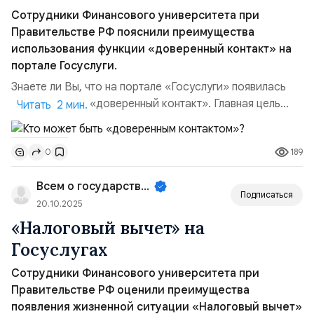
Сотрудники Финансового университета при
Правительстве РФ пояснили преимущества
использования функции «доверенный контакт» на
портале Госуслуги.
Знаете ли Вы, что на портале «Госуслуги» появилась
новая функция «доверенный контакт». Главная цель
Читать 2 мин.
нововведения заключается в решении задачи по
повышению безопасности учётной записи
189
0
пользователя путем добавления дополнительного
уровня защиты при изменении пароля или
Всем о государственном управле...
восстановлении доступа. Так, при активации данной
Подписаться
функции пользователь выбирает одного ...
20.10.2025
«Налоговый вычет» на
Госуслугах
Сотрудники Финансового университета при
Правительстве РФ оценили преимущества
появления жизненной ситуации «Налоговый вычет»