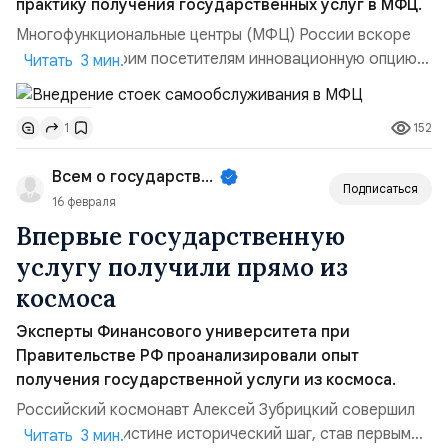
практику получения государственных услуг в МФЦ.
Многофункциональные центры (МФЦ) России вскоре
предложат своим посетителям инновационную опцию:
Читать 3 мин.
получение широкого спектра услуг без обращения к
сотрудникам и без предъявления паспортных данных. .
152
1
Для реализации этой инициативы планируется
установка специальных цифровых терминалов
Всем о государственном управле...
самообслуживания, оснащённых виртуальным
Подписаться
помощником и подключенных к...
16 февраля
Впервые государственную
услугу получили прямо из
космоса
Эксперты Финансового университета при
Правительстве РФ проанализировали опыт
получения государственной услуги из космоса.
Российский космонавт Алексей Зубрицкий совершил
значимый и поистине исторический шаг, став первым
Читать 3 мин.