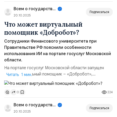
проблемой. Одним из решений этой задачи выступает
Всем о государственном управле...
мессенджер Max — это оте...
Подписаться
20.10.2025
Что может виртуальный
помощник «Добробот»?
Сотрудники Финансового университета при
Правительстве РФ пояснили особенности
использования ИИ на портале госуслуг Московской
области.
На портале госуслуг Московской области запущен
новый виртуальный помощник – «Добробот»,
Читать 1 мин.
предназначенный для облегчения процесса получения
консультаций и рекомендаций по вопросам, связанным
224
0
с землей и имуществом. «Добробот»
специализируется на оказании помощи в следующих
Всем о государственном управле...
направлениях: — покупка и аренда земельных участков:
Подписаться
консультация по выбору участка,...
20.10.2025