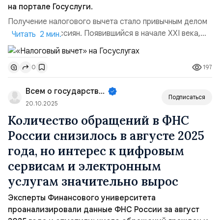
на портале Госуслуги.
Получение налогового вычета стало привычным делом
для многих россиян. Появившийся в начале XXI века,
Читать 2 мин.
налоговый вычет предназначался уменьшения суммы
облагаемых налогом доходов, предоставляя
197
0
гражданам возможность возвратить часть выплаченных
ими налогов в случае соответствующих обстоятельств
Всем о государственном управле...
и целей расходов. Теперь «Налоговый вычет» появился
Подписаться
на пор...
20.10.2025
Количество обращений в ФНС
России снизилось в августе 2025
года, но интерес к цифровым
сервисам и электронным
услугам значительно вырос
Эксперты Финансового университета
проанализировали данные ФНС России за август