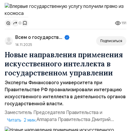
человеком в мире, который воспользовался
государственной услугой в онлайн-формате, находясь
на борту Международной космической станции (МКС).
191
0
Этот прорыв в области цифровизации государственных
услуг стал возможен благодаря современным
Всем о государственном управле...
биометрическим техноло...
Подписаться
14.11.2025
Новые направления применения
искусственного интеллекта в
государственном управлении
Эксперты Финансового университета при
Правительстве РФ проанализировали интеграцию
искусственного интеллекта в деятельность органов
государственной власти.
Заместитель Председателя Правительства и
Руководитель Аппарата Правительства Дмитрий
Читать 2 мин.
Григоренко принял участие в пленарной сессии,