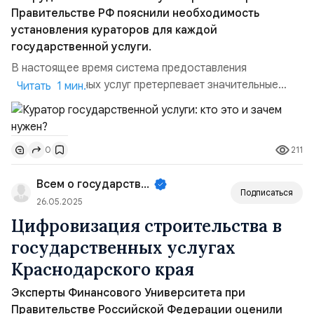
Правительстве РФ пояснили необходимость
установления кураторов для каждой
государственной услуги.
В настоящее время система предоставления
государственных услуг претерпевает значительные
Читать 1 мин.
изменения, направленные, прежде всего, на повышение
качества государственных услуг. Одним из важнейших
элементов этих преобразований стала практика
211
0
назначения кураторов государственных услуг,
призванная усилить ответственность и контроль за
Всем о государственном управле...
каждой отдельной усл...
Подписаться
26.05.2025
Цифровизация строительства в
государственных услугах
Краснодарского края
Эксперты Финансового Университета при
Правительстве Российской Федерации оценили