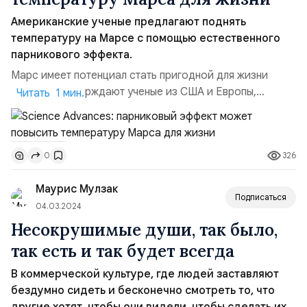
Американские ученые предлагают поднять
температуру на Марсе с помощью естественного
парникового эффекта.
Марс имеет потенциал стать пригодной для жизни
планетой, утверждают ученые из США и Европы,
Читать 1 мин.
которые предложили новый подход к
терраформированию. Идея заключается в распылении
наночастиц железа или алюминия в атмосферу Марса
326
0
для усиления парникового эффекта. Исследование
опубликовали в журнале Science Advances. Профессор
Маурис Мулзак
Хоман Мохсени из Северо-Западного...
Подписаться
04.03.2024
Несокрушимые души, так было,
так есть и так будет всегда
В коммерческой культуре, где людей заставляют
бездумно сидеть и бесконечно смотреть то, что