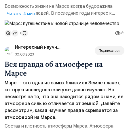
Возможность жизни на Марсе всегда будоражила
воображение людей. В последние годы интерес к
Читать 4 мин.
красной планете только возрос, с каждой новой
космической миссией мы приближаемся к раскрытию
61
0
глубинных тайн.|Curiosity (фото NASA)|Поиск следов
жизни на Марсе. Одной из главных целей миссий на
Интересный научно-популярный
Марс является поиск следов жизни. Результаты
Подписаться
миссий, таких как Mars Ro...
30.03.2023
Вся правда об атмосфере на
Марсе
Марс — это одна из самых близких к Земле планет,
которую исследователи уже давно изучают. Но
несмотря на то, что она находится рядом с нами, ее
атмосфера сильно отличается от земной. Давайте
рассмотрим, какая научная правда скрывается за
атмосферой на Марсе.
Состав и плотность атмосферы Марса. Атмосфера