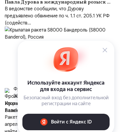
Павла Дурова в международный розыск по
делу о содействии терроризму
В ведомстве сообщили, что Дурову
предъявлено обвинение по ч. 1.1 ст. 205.1 УК РФ
(содейств...
Фролов И.В., к.т.н.
30 июля
Крылатая ракета S8000 Бандероль (S8000
Banderol), Россия
Ракета используется в боевых действиях с
апреля 2025 года, но до сих пор не удалось
найти ...