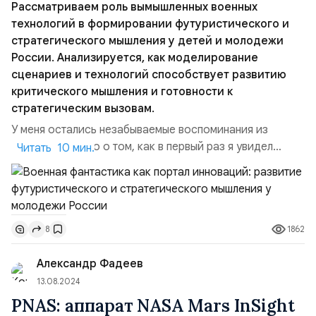
Рассматриваем роль вымышленных военных
технологий в формировании футуристического и
стратегического мышления у детей и молодежи
России. Анализируется, как моделирование
сценариев и технологий способствует развитию
критического мышления и готовности к
стратегическим вызовам.
У меня остались незабываемые воспоминания из
жизни, особенно о том, как в первый раз я увидел
Читать 10 мин.
мультфильм с футуристическими военными действиями
по российскому телевидению — «Гандама». Это
японская научно-фантастическая военная история, в
которой показаны гигантские роботы, известные как
1862
8
мобильные костюмы, играющие ключевую роль в
войне.Многие из нас пом...
Александр Фадеев
13.08.2024
PNAS: аппарат NASA Mars InSight