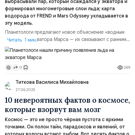
выбрасывали пар, который осаждался у экватора и
формировал многометровые слои льда; карта
водорода от FREND и Mars Odyssey укладывается в
эту модель.
Планетологи предлагают новое объяснение «водным
оазисам» у экватора Марса — их связывают с ранними
Читать 1 мин.
взрывными извержениями, когда холодная атмосфера
улавливала гигантские объёмы водяного пара.
Команда под руководством профессора Университета
269
0
штата Аризона Аманды Кларк смоделировала, как
такие выбросы оседали в тропиках и накапливали лёд,
Титкова Василиса Михайловна
который сегодня ...
27.06.2025
10 невероятных фактов о космосе,
которые взорвут вам мозг
Космос — это не просто чёрная пустота с яркими
точками. Он полон тайн, парадоксов и явлений, от
которых волосы встают дыбом. Вот десять фактов о