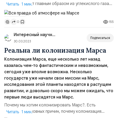
Марса состоит главным образом из углекислого газа
Читать 1 мин.
(около 96 процентов), а также включает другие газы,
такие как азот, аргон и кислород. Поскольку плотность
155
0
атмосферы Марса меньше, чем на Земле, она не может
удерживать большое количество воды в жидком
Интересный научно-популярный
состоянии. В марсианской атмосфере величина
Подписаться
давления газа ...
30.03.2023
Реальна ли колонизация Марса
Колонизация Марса, еще несколько лет назад
казалась чем-то фантастическим и невозможным,
сегодня уже вполне возможна. Несколько
государств уже начали свои миссии на Марс,
исследования этой планеты находятся в растущем
развитии, и довольно скоро мы можем ожидать, что
первые люди высадятся на Марс.
Почему мы хотим колонизировать Марс?. Есть
несколько основных причин, почему колонизация
Читать 1 мин.
Марса является важной задачей:- Решение проблемы