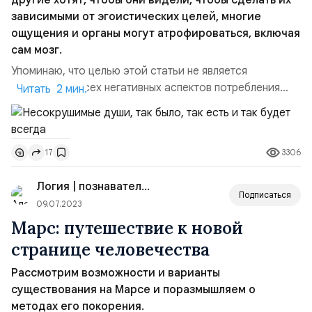
другие хотят, чтобы они видели, чтобы сделать их
зависимыми от эгоистических целей, многие
ощущения и органы могут атрофироваться, включая
сам мозг.
Упоминаю, что целью этой статьи не является
обсуждение всех негативных аспектов потребления
Читать 2 мин.
«фастфуда», созданного только для того, чтобы люди
не ощущали голода, чтобы быть удовлетворёнными, но
не быть здоровыми (здоровье не является приоритетом
3306
17
для фастфудовых сетей, иначе люди поймут, насколько
не нужно платить и зависеть от искусственной пищи). ...
Логия | познавательный канал
Подписаться
09.07.2023
Марс: путешествие к новой
странице человечества
Рассмотрим возможности и варианты
существования на Марсе и поразмышляем о
методах его покорения.