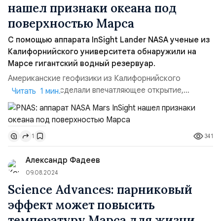
нашел признаки океана под
поверхностью Марса
С помощью аппарата InSight Lander NASA ученые из
Калифорнийского университета обнаружили на
Марсе гигантский водный резервуар.
Американские геофизики из Калифорнийского
университета сделали впечатляющее открытие,
Читать 1 мин.
обнаружив гигантский океан, скрытый глубоко под
поверхностью Марса. Результаты исследования
опубликованы в научном журнале Proceedings of the
341
1
National Academy of Sciences (PNAS). Эта огромная
водяная резервуар была выявлена благодаря
Александр Фадеев
сейсмическим данным, собранным аппа...
09.08.2024
Science Advances: парниковый
эффект может повысить
температуру Марса для жизни