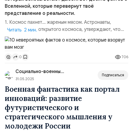
Вселенной, которые перевернут твоё
представление о реальности.
1. Космос пахнет… жареным мясом. Астронавты,
вернувшиеся с открытого космоса, утверждают, что
Читать 2 мин.
скафандры источают запах, напоминающий
жареное мясо, раскалённый металл или сварку. Это
объясняется тем, что в вакууме ультрафиолетовое
706
0
излучение расщепляет молекулы, создавая аромат
углеродистых соединений — вроде тех, что
Социально-военный Патриотическ...
образуются на гри...
Подписаться
31.05.2025
Военная фантастика как портал
инноваций: развитие
футуристического и
стратегического мышления у
молодежи России