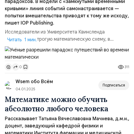
парадоксов. В модели с «замкнутыми временными
кривыми» линия событий самонастраивается —
попытки вмешательства приводят к тому же исходу,
пишет IOP Publishing.
Исследователи из Университета Квинсленда
представили строгую математическую схему, в
Читать 1 мин.
которой перемещения во времени не ломают
причинность. Ключ — «замкнутые временные кривые»:
траектории, на которых действия человека
311
0
согласуются с общей историей мира, а временная
линия сама «подстраивается» так, чтобы не возникало
Wsem обо Всём
логических конфликтов. Авторы подчёркив...
Подписаться
04.01.2025
Математике можно обучить
абсолютно любого человека
Рассказывает Татьяна Вячеславовна Мачнева, д.м.н.,
доцент, заведующий кафедрой физики и
математики Института фармации и медицинской