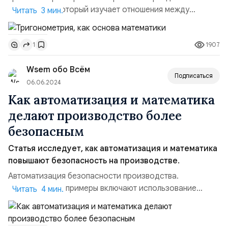
математики, который изучает отношения между
Читать 3 мин.
сторонами и углами треугольников. Она играет
ключевую роль в различных областях науки и техники,
1907
1
от инженерии и физики до астрономии и компьютерной
графики. Тригонометрия основана на
Wsem обо Всём
тригонометрических функциях, таких как синус,
Подписаться
косинус и тангенс, которые описывают отн...
06.06.2024
Как автоматизация и математика
делают производство более
безопасным
Статья исследует, как автоматизация и математика
повышают безопасность на производстве.
Автоматизация безопасности производства.
Предлагаемые примеры включают использование
Читать 4 мин.
роботов, систем мониторинга, ИИ и
автоматизированных управлений для предотвращения
ошибок и аварий. Также рассматривается роль