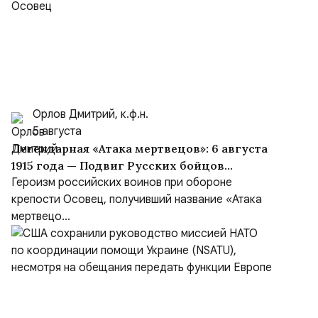
Орлов Дмитрий, к.ф.н.
5 августа
Легендарная «Атака мертвецов»: 6 августа
1915 года — Подвиг Русских бойцов
крепости Осовец
Героизм российских воинов при обороне
крепости Осовец, получивший название «Атака
мертвецо...