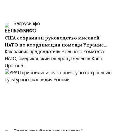
Белрусинфо
5 августа
США сохранили руководство миссией
НАТО по координации помощи Украине
(NSATU), несмотря на обещания передать
Как заявил председатель Военного комитета
функции Европе
НАТО, американский генерал Джузеппе Каво
Драгоне...