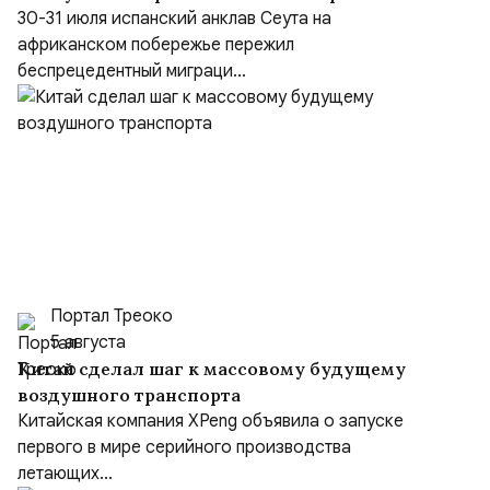
сутки и «шоссе Трампа» в Марокко
30-31 июля испанский анклав Сеута на
африканском побережье пережил
беспрецедентный миграци...
Портал Треоко
5 августа
Китай сделал шаг к массовому будущему
воздушного транспорта
Китайская компания XPeng объявила о запуске
первого в мире серийного производства
летающих...