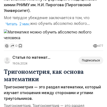
химии РНИМУ им. Н.И. Пирогова (Пироговский
Университет).
Моё твёрдое убеждение заключается в том, что
математике можно обучить абсолютно любого
Читать 2 мин.
человека.Для успешного освоения математики
обычному школьнику необходимо два условия: 1)
Большое количество часов, посвящённых обучению
477
0
математике и решению соответствующих заданий. 2)
Профессиональный педагог.Думаю, что причинами
Статья по математике
существования сильной и успешной...
Подписаться
19.06.2024
Тригонометрия, как основа
математики
Тригонометрия — это раздел математики, который
изучает отношения между сторонами и углами
треугольников.
Тригонометрия. Тригонометрия — это раздел