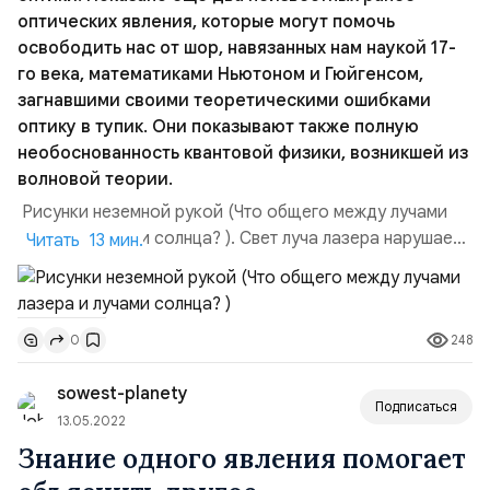
оптических явления, которые могут помочь
освободить нас от шор, навязанных нам наукой 17-
го века, математиками Ньютоном и Гюйгенсом,
загнавшими своими теоретическими ошибками
оптику в тупик. Они показывают также полную
необоснованность квантовой физики, возникшей из
волновой теории.
Рисунки неземной рукой (Что общего между лучами
лазера и лучами солнца? ). Свет луча лазера нарушает
Читать 13 мин.
общеизвестные законы оптики. Показано ещё два
неизвестных ранее оптических явления, которые могут
помочь освободить нас от шор, навязанных нам наукой
248
0
17-го века, математиками Ньютоном и Гюйгенсом,
загнавшими своими теоретическими ошибками оптику
sowest-planety
в ...
Подписаться
13.05.2022
Знание одного явления помогает