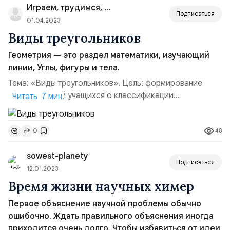
Играем, трудимся, отдыхаем!
существуют в физи...
Подписаться
01.04.2023
Виды треугольников
Геометрия — это раздел математики, изучающий
линии, Углы, фигуры и тела.
Тема: «Виды треугольников». Цель: формирование
представлений учащихся о классификации
Читать 7 мин.
треугольников по длине их сторон путем включения в
игровую деятельность. Задачи: Дидактическая:
48
0
познакомить обучающихся видами треугольников по
длине их сторон, учить классифицировать
sowest-planety
треугольники по выбранному признаку, формировать
Подписаться
умения определять вид треуголь...
12.01.2023
Время жизни научных химер
Первое объяснение научной проблемы обычно
ошибочно. Ждать правильного объяснения иногда
приходится очень долго. Чтобы избавиться от идеи