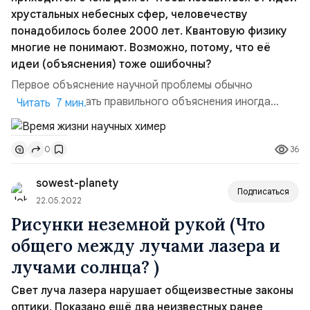
хрустальных небесных сфер, человечеству
понадобилось более 2000 лет. Квантовую физику
многие не понимают. Возможно, потому, что её
идеи (объяснения) тоже ошибочны?
Первое объяснение научной проблемы обычно
ошибочно. Ждать правильного объяснения иногда
Читать 7 мин.
приходится очень долго. Чтобы избавиться от идеи
хрустальных небесных сфер, человечеству
36
0
понадобилось более 2000 лет. Квантовую физику
многие не понимают. Возможно, потому, что её идеи
sowest-planety
(объяснения) тоже ошибочны?1. Математика как метод
Подписаться
иносказания или слово...
22.05.2022
Рисунки неземной рукой (Что
общего между лучами лазера и
лучами солнца? )
Свет луча лазера нарушает общеизвестные законы
оптики. Показано ещё два неизвестных ранее