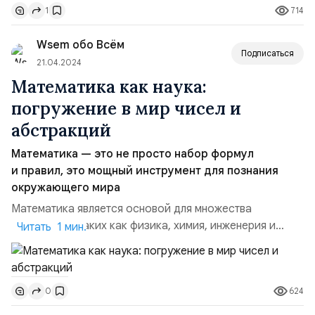
714
1
математических методов, таких как моделирование,
статистика, оптимизация и анализ данных, в
Wsem обо Всём
обеспечении безопасности и надежности
Подписаться
производствен...
21.04.2024
Математика как наука:
погружение в мир чисел и
абстракций
Математика — это не просто набор формул
и правил, это мощный инструмент для познания
окружающего мира
Математика является основой для множества
других наук, таких как физика, химия, инженерия и
Читать 1 мин.
даже экономика. Но что делает математику наукой?
Давайте рассмотрим её ключевые аспекты.Объект
изучения. В центре внимания математики —
624
0
абстрактные объекты, такие как числа, фигуры,
структуры и отношения между ними. Эти объекты не