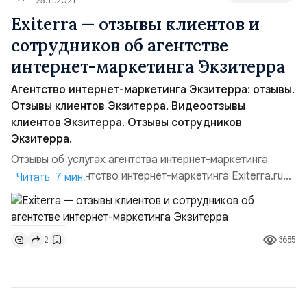
плату, либо недо...
25.11.2021
Exiterra — отзывы клиентов и
сотрудников об агентстве
интернет-маркетинга Экзитерра
Агентство интернет-маркетинга Экзитерра: отзывы.
Отзывы клиентов Экзитерра. Видеоотзывы
клиентов Экзитерра. Отзывы сотрудников
Экзитерра.
Отзывы об услугах агентства интернет-маркетинга
Exiterra.ru. Агентство интернет-маркетинга Exiterra.ru
Читать 7 мин.
Digital Agency открылось в 2000 году. Первыми
направлениями были разработка сайтов и создание
дизайна, но список услуг постоянно расширялся.
3685
2
Сейчас компания предлагает комплексный маркетинг —
сочетание наиболее эффективных методов — SEO,
SERM, контекст...