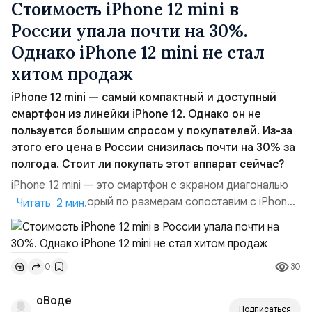
Стоимость iPhone 12 mini в
России упала почти на 30%.
Однако iPhone 12 mini не стал
хитом продаж
iPhone 12 mini — самый компактный и доступный
смартфон из линейки iPhone 12. Однако он не
пользуется большим спросом у покупателей. Из-за
этого его цена в России снизилась почти на 30% за
полгода. Стоит ли покупать этот аппарат сейчас?
iPhone 12 mini — это смартфон с экраном диагональю
5,4 дюйма, который по размерам сопоставим с iPhone
Читать 2 мин.
SE 2020. Он имеет тот же дизайн и характеристики,
что и другие модели iPhone 12: процессорA14 Bionic,
поддержку 5G, OLED-дисплей, Face ID, беспроводную
30
0
зарядку MagSafe и двойную основную камеру. Однако
iPhone 12 mini не стал хитом продаж. По д...
оВоде
Подписаться