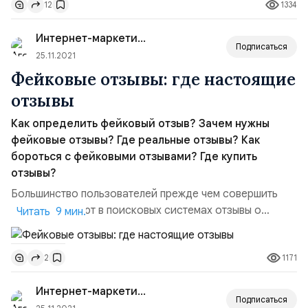
1334
12
домохозяйкой или даже школьником. Трудности
поиска заработка в интернете объясняются ещё и тем,
Интернет-маркетинг для...
что обычно тот,...
Подписаться
25.11.2021
Фейковые отзывы: где настоящие
отзывы
Как определить фейковый отзыв? Зачем нужны
фейковые отзывы? Где реальные отзывы? Как
бороться с фейковыми отзывами? Где купить
отзывы?
Большинство пользователей прежде чем совершить
покупку изучают в поисковых системах отзывы о
Читать 9 мин.
заинтересовавших их товарах и услугах. Но найти
настоящие отзывы реальных покупателей порой бывает
1171
2
не просто. Интернет переполнен фейковыми отзывами,
которые были написаны либо самими производителями
Интернет-маркетинг для...
и продавцами, либо копирайтерами за отдельную
Подписаться