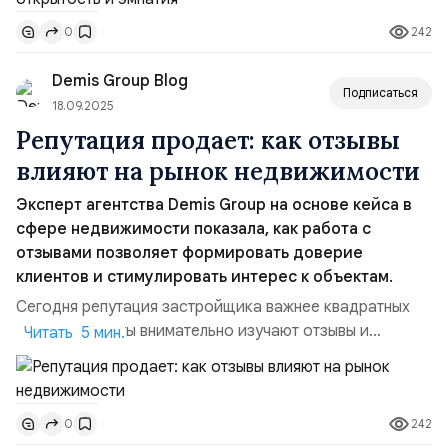
покупательских решениях людей, и на том, как
242
0
компании выстраивают деловые связи. В такой среде
доверие перестает быть абстрактным понятием — оно
Demis Group Blog
становится главным капита...
Подписаться
18.09.2025
Репутация продает: как отзывы
влияют на рынок недвижимости
Эксперт агентства Demis Group на основе кейса в
сфере недвижимости показала, как работа с
отзывами позволяет формировать доверие
клиентов и стимулировать интерес к объектам.
Сегодня репутация застройщика важнее квадратных
метров: клиенты внимательно изучают отзывы и
Читать 5 мин.
рейтинги перед покупкой. В условиях экономической
нестабильности они становятся осторожнее и
требовательнее, тщательно оценивая надежность
242
0
компании. Как удержать доверие и при этом