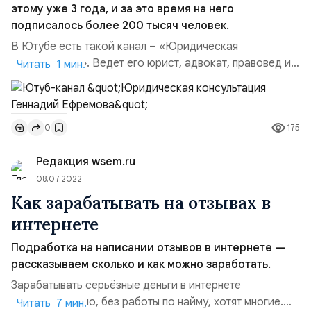
этому уже 3 года, и за это время на него
подписалось более 200 тысяч человек.
В Ютубе есть такой канал – «Юридическая
консультация». Ведет его юрист, адвокат, правовед и
Читать 1 мин.
блогер Ефремов Геннадий Геннадьевич. Каналу этому
уже 3 года, и за это время на него подписалось более
200 тысяч человек. Отзывы и у канала, и у юриста
175
0
весьма положительные. Так многие зрители
видеороликов Геннадия Ефремова отмечают, что они
Редакция wsem.ru
вполне применимы на п...
08.07.2022
Как зарабатывать на отзывах в
интернете
Подработка на написании отзывов в интернете —
рассказываем сколько и как можно заработать.
Зарабатывать серьёзные деньги в интернете
самостоятельно, без работы по найму, хотят многие.
Читать 7 мин.