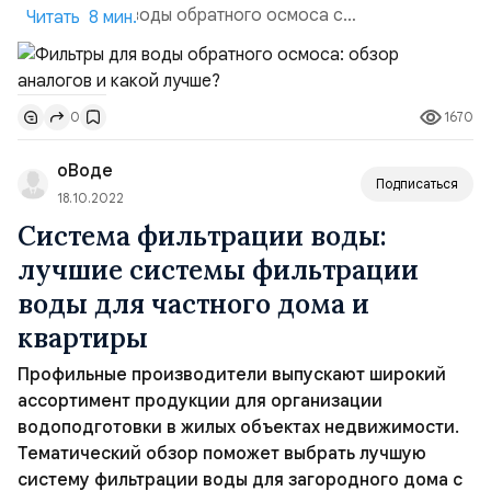
фильтров для воды обратного осмоса с
Читать 8 мин.
минерализатором. Чрезмерно высокий уровень
очистки удаляет из жидкости полезные вещества
вместе с вредными примесями. Для устранения этого
1670
0
недостатка производители дополняют стандартную
систему обратного осмоса минерализатором. В
оВоде
отдельных комплектах предусматривают возмо...
Подписаться
18.10.2022
Система фильтрации воды:
лучшие системы фильтрации
воды для частного дома и
квартиры
Профильные производители выпускают широкий
ассортимент продукции для организации
водоподготовки в жилых объектах недвижимости.
Тематический обзор поможет выбрать лучшую
систему фильтрации воды для загородного дома с