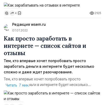
Но получается это далеко не у всех, поскольку для
этого нужна квалификация (навыки и опыт работы в
2925
4
сфере программирования, дизайна, копирайтинга и
т.д.). Но заработать небольшие суммы денег на
Редакция wsem.ru
карманные расходы, не отходя от компьютера или
смартфона, могут практ...
07.07.2022
Как просто заработать в
интернете — список сайтов и
отзывы
Тем, кто впервые хочет попробовать просто
заработать деньги в интернете будет несколько
сложно и даже ждет разочарование.
Тем, кто впервые хочет попробовать просто
заработать деньги в интернете будет несколько
Читать 7 мин.
сложно и даже ждет разочарование. «Халявных» денег
в интернете нет, но заработать в интернете можно
просто, даже не имея профессии — будучи студентом,