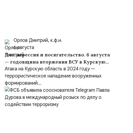
Орлов Дмитрий, к.ф.н.
6 августа
Зло, агрессия и посягательство. 6 августа
— годовщина вторжения ВСУ в Курскую
область
Атака на Курскую область в 2024 году —
террористическое нападение вооруженных
формирований...