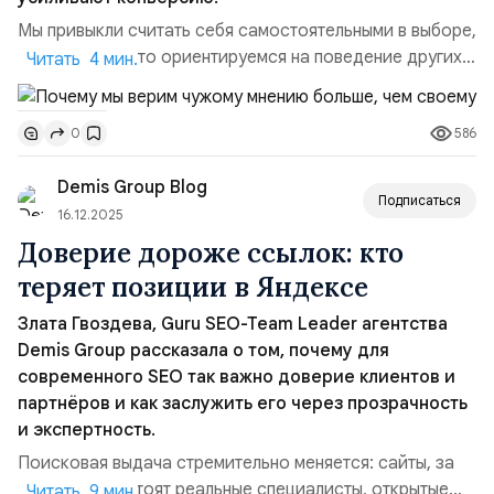
Мы привыкли считать себя самостоятельными в выборе,
но на деле часто ориентируемся на поведение других.
Читать 4 мин.
Чем больше людей уже сделали выбор, тем легче нам
повторить его без долгих раздумий. Представьте: вы
586
0
ищете ресторан в незнакомом городе. Два заведения
рядом — одно почти пустое, во втором очередь на
Demis Group Blog
вход. Вы не знаете ни меню, ни цен, но с высокой вер...
Подписаться
16.12.2025
Доверие дороже ссылок: кто
теряет позиции в Яндексе
Злата Гвоздева, Guru SEO-Team Leader агентства
Demis Group рассказала о том, почему для
современного SEO так важно доверие клиентов и
партнёров и как заслужить его через прозрачность
и экспертность.
Поисковая выдача стремительно меняется: сайты, за
которыми не стоят реальные специалисты, открытые
Читать 9 мин.