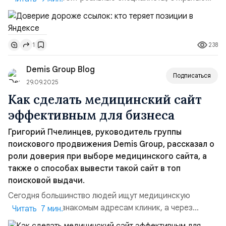
авторы и подтверждённая практикой экспертиза,
перестают получать привычный объём трафика.
Алгоритмы Яндекса, которые сейчас особенно
238
1
внимательно проверяют качество и доверие к сайту,
буквально отсеивают контент. В первую очередь
Demis Group Blog
теряют позиции те проекты, ...
Подписаться
29.09.2025
Как сделать медицинский сайт
эффективным для бизнеса
Григорий Пчелинцев, руководитель группы
поискового продвижения Demis Group, рассказал о
роли доверия при выборе медицинского сайта, а
также о способах вывести такой сайт в топ
поисковой выдачи.
Сегодня большинство людей ищут медицинскую
помощь не по знакомым адресам клиник, а через
Читать 7 мин.
интернет. Поэтому для современных медицинских