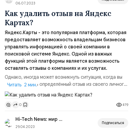
отзываОп...
06.07.2023
Как удалить отзыв на Яндекс
Картах?
Яндекс.Карты - это популярная платформа, которая
предоставляет возможность владельцам бизнесов
управлять информацией о своей компании в
поисковой системе Яндекс. Одной из важных
функций этой платформы является возможность
оставлять отзывы о компаниях и их услугах.
Однако, иногда может возникнуть ситуация, когда вы
хотите удалить определённый отзыв из своего личного
Читать 2 мин.
кабинета Яндекс. Бизнес. Это может быть связано
с тем, что отзыв содержит неправдивую информацию,
419
0
оскорбления или просто не соответствует
действительности. В таком случае, вы можете
Hi-Tech News: мир технологий
воспользоваться функцией обжалования, чтобы
Подписаться
запросить удаление от...
29.04.2023