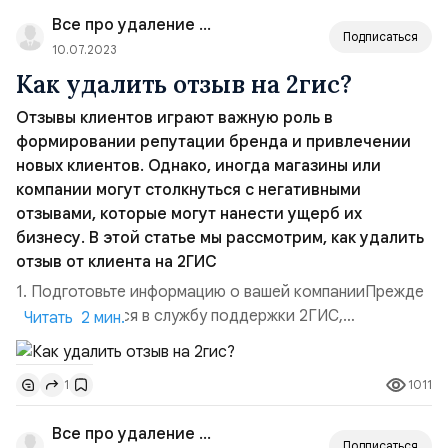
стимулировать интерес к объектам? Мария Медведева,
Все про удаление отзывов
руководитель группы по управле...
Подписаться
10.07.2023
Как удалить отзыв на 2гис?
Отзывы клиентов играют важную роль в
формировании репутации бренда и привлечении
новых клиентов. Однако, иногда магазины или
компании могут столкнуться с негативными
отзывами, которые могут нанести ущерб их
бизнесу. В этой статье мы рассмотрим, как удалить
отзыв от клиента на 2ГИС
1. Подготовьте информацию о вашей компанииПрежде
чем обращаться в службу поддержки 2ГИС,
Читать 2 мин.
подготовьте информацию о вашей компании. Это
может включать название компании, адрес, контактные
1011
1
данные и другую необходимую информацию. Также
убедитесь, что вы имеете доступ к личному кабинету
Все про удаление отзывов
компании на 2ГИС. 2. Определите причину удаления
Подписаться