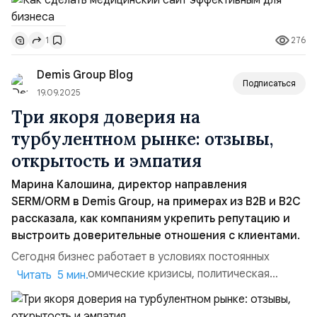
учреждений крайне важно правильно настроить сайт,
чтобы он привлекал и удерживал внимание
276
1
потенциальных пациентов. Григорий Пчелинцев,
руководитель группы поискового продвижения Demis
Demis Group Blog
Group, рассказал, как укрепить ...
Подписаться
19.09.2025
Три якоря доверия на
турбулентном рынке: отзывы,
открытость и эмпатия
Марина Калошина, директор направления
SERM/ORM в Demis Group, на примерах из B2B и B2C
рассказала, как компаниям укрепить репутацию и
выстроить доверительные отношения с клиентами.
Сегодня бизнес работает в условиях постоянных
перемен. Экономические кризисы, политическая
Читать 5 мин.
нестабильность и быстрые социальные сдвиги делают
рынок непредсказуемым. Это сказывается и на