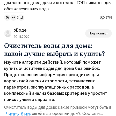
опытных специалистов, учтены отзывы
пользователей.Фильтры для обезжелезивания воды:
2781
8
чем опасно железо в воде из скважины, колодца и
любого другого источника?. Самой просто...
оВоде
Подписаться
20.11.2022
Очиститель воды для дома:
какой лучше выбрать и купить?
Изучите алгоритм действий, который поможет
купить очиститель воды для дома без ошибок.
Представленная информация пригодится для
корректной оценки стоимости, технических
параметров, эксплуатационных расходов, а
комплексный анализ базовых критериев упростит
поиск лучшего варианта.
Очиститель воды для дома: какие примеси могут быть в
воде, поступающей в загородный дом?. Состав и
Читать 8 мин.