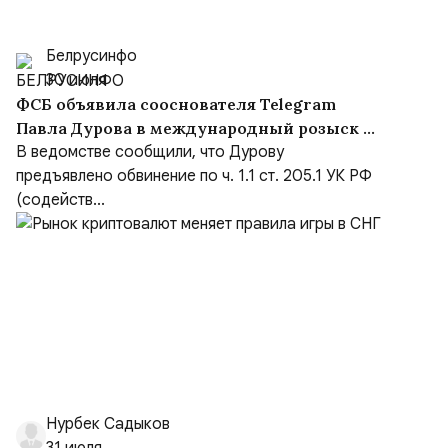
Белрусинфо
30 июля
ФСБ объявила сооснователя Telegram
Павла Дурова в международный розыск по
делу о содействии терроризму
В ведомстве сообщили, что Дурову
предъявлено обвинение по ч. 1.1 ст. 205.1 УК РФ
(содейств...
Нурбек Садыков