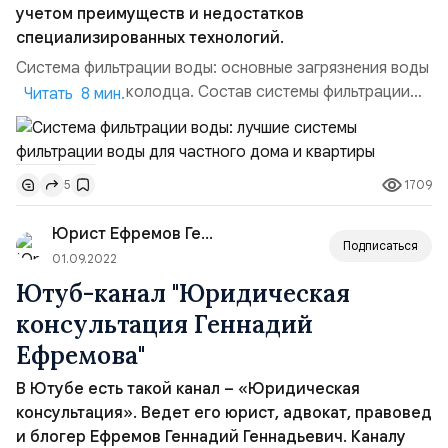
учетом преимуществ и недостатков
специализированных технологий.
Система фильтрации воды: основные загрязнения воды
из скважины и колодца. Состав системы фильтрации
Читать 8 мин.
воды для загородного дома и квартиры определяют с
учетом количественных и качественных показателей
вредных примесей в источнике. В глубокой скважине
1709
5
отсутствуют нефтепродукты, удобрения, иные бытовые
и промышленные отходы. Однако в таком источнике
Юрист Ефремов Геннадий Геннадь...
повышен...
Подписаться
01.09.2022
Ютуб-канал "Юридическая
консультация Геннадий
Ефремова"
В Ютубе есть такой канал – «Юридическая
консультация». Ведет его юрист, адвокат, правовед
и блогер Ефремов Геннадий Геннадьевич. Каналу