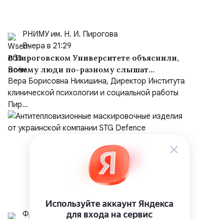
РНИМУ им. Н. И. Пирогова
Вчера в 21:29
В Пироговском Университете объяснили,
почему люди по-разному слышат
«пианино с Чебурашкой»
Вера Борисовна Никишина, Директор Института
клинической психологии и социальной работы
Пир...
Фролов И.В., к.т.н.