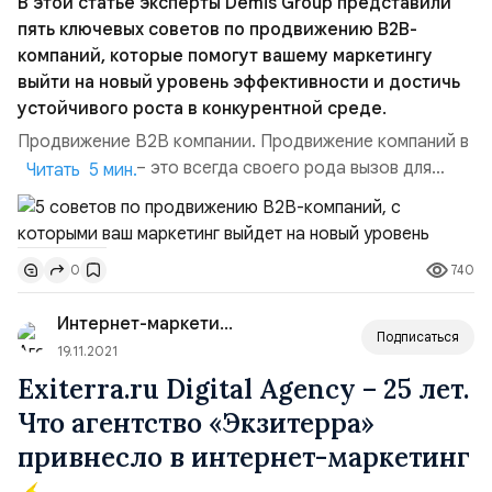
В этой статье эксперты Demis Group представили
пять ключевых советов по продвижению B2B-
компаний, которые помогут вашему маркетингу
выйти на новый уровень эффективности и достичь
устойчивого роста в конкурентной среде.
Продвижение B2B компании. Продвижение компаний в
B2B-секторе — это всегда своего рода вызов для
Читать 5 мин.
маркетологов. Высокая стоимость привлечения
клиентов, длительные переговоры и необходимость
взаимодействия с несколькими ЛПР снижают
740
0
эффективность классических каналов онлайн-
продвижения, заставляя искать новые решения.
Интернет-маркетинг для...
Рассмотрим пять ключевых советов по про...
Подписаться
19.11.2021
Exiterra.ru Digital Agency – 25 лет.
Что агентство «Экзитерра»
привнесло в интернет-маркетинг