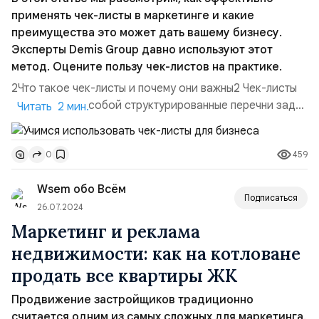
применять чек-листы в маркетинге и какие
преимущества это может дать вашему бизнесу.
Эксперты Demis Group давно используют этот
метод. Оцените пользу чек-листов на практике.
2Что такое чек-листы и почему они важны2 Чек-листы
представляют собой структурированные перечни задач
Читать 2 мин.
или этапов, которые необходимо выполнить или
проверить. Этот простой, но эффективный инструмент
459
0
помогает упорядочить сложные процессы, будь то
управление проектом, аудит или контроль качества. В
Wsem обо Всём
маркетинге чек-листы играют важную роль в
Подписаться
упрощении и коор...
26.07.2024
Маркетинг и реклама
недвижимости: как на котловане
продать все квартиры ЖК
Продвижение застройщиков традиционно
считается одним из самых сложных для маркетинга.