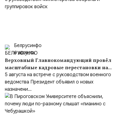
Белрусинфо
6 августа
Верховный Главнокомандующий провёл
масштабные кадровые перестановки на
встрече с руководством Министерства
5 августа на встрече с руководством военного
обороны и группировок войск
ведомства Президент объявил о новых
назначени...