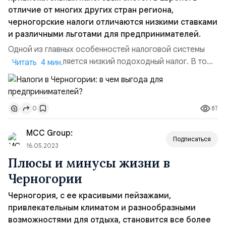
отличие от многих других стран региона,
черногорские налоги отличаются низкими ставками
и различными льготами для предпринимателей.
Одной из главных особенностей налоговой системы
Черногории является низкий подоходный налог. В то
Читать 4 мин.
время как в России ставка составляет 13%, а в Украине
— 18%, черногорский подоходный налог составляет
всего 9%. Это привлекательное условие для
87
0
иностранных инвесторов и предпринимателей, которые
ищут возможности для фискальной оптимизации.Для
MCC Group:
предпринимател...
Подписаться
16.05.2023
Плюсы и минусы жизни в
Черногории
Черногория, с ее красивыми пейзажами,
привлекательным климатом и разнообразными
возможностями для отдыха, становится все более