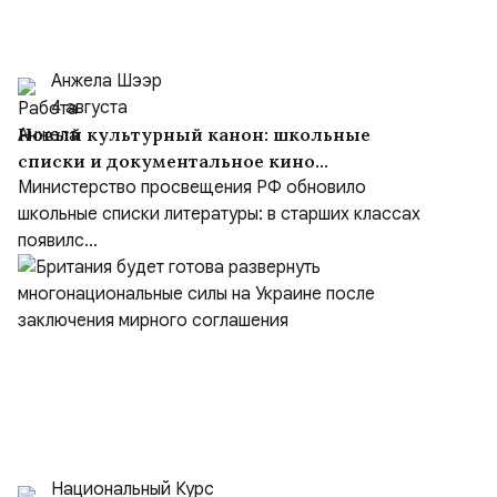
Анжела Шээр
4 августа
Новый культурный канон: школьные
списки и документальное кино
формируют образ героя
Министерство просвещения РФ обновило
школьные списки литературы: в старших классах
появилс...
Национальный Курс