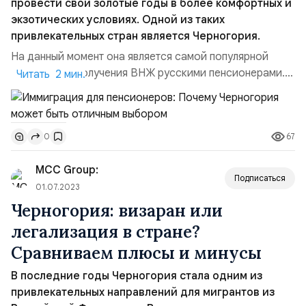
провести свои золотые годы в более комфортных и
экзотических условиях. Одной из таких
привлекательных стран является Черногория.
На данный момент она является самой популярной
страной для получения ВНЖ русскими пенсионерами.
Читать 2 мин.
Климат и природа Одним из главных преимуществ
Черногории является ее удивительный климат и
потрясающая природа. Средиземноморский климат
67
0
обеспечивает мягкую зиму и теплое лето, что делает
Черногорию идеальным местом для тех, кто хочет
MCC Group:
наслаждаться солнц...
Подписаться
01.07.2023
Черногория: визаран или
легализация в стране?
Сравниваем плюсы и минусы
В последние годы Черногория стала одним из
привлекательных направлений для мигрантов из