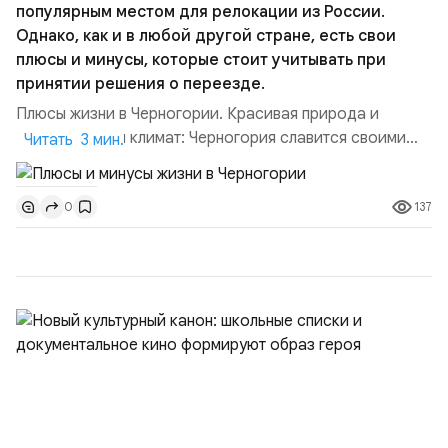
популярным местом для релокации из России.
Однако, как и в любой другой стране, есть свои
плюсы и минусы, которые стоит учитывать при
принятии решения о переезде.
Плюсы жизни в Черногории. Красивая природа и
благоприятный климат: Черногория славится своими
Читать 3 мин.
живописными пейзажами, включая горы, озера и пляжи
Адриатического моря. Благодаря своему
137
0
средиземноморскому климату, страна наслаждается
мягкой зимой и теплым летом, что делает ее
привлекательной для любителей активного образа
жизни и отдыха на побережье. Плюсы...