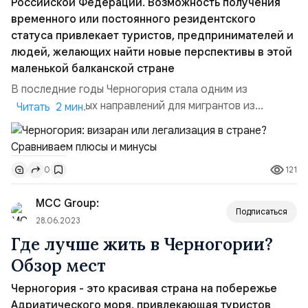
Российской Федерации. Возможность получения
временного или постоянного резидентского
статуса привлекает туристов, предпринимателей и
людей, желающих найти новые перспективы в этой
маленькой балканской стране
В последние годы Черногория стала одним из
привлекательных направлений для мигрантов из
Читать 2 мин.
Российской Федерации. Возможность получения
временного или постоянного резидентского статуса
привлекает туристов, предпринимателей и людей,
121
0
желающих найти новые перспективы в этой маленькой
балканской стране. В данной статье мы рассмотрим
MCC Group:
плюсы и минусы визарана и ле...
Подписаться
28.06.2023
Где лучше жить в Черногории?
Обзор мест
Черногория - это красивая страна на побережье
Адриатического моря, привлекающая туристов