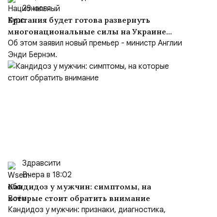
29 июля
Британия будет готова развернуть
многонациональные силы на Украине
после заключения мирного соглашения
Об этом заявил новый премьер - министр Англии
Энди Бернэм.
Здравсити
Вчера в 18:02
Кандидоз у мужчин: симптомы, на
которые стоит обратить внимание
Кандидоз у мужчин: признаки, диагностика,