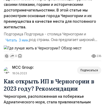
своими пляжами, горами и историческими
достопримечательностями. В этой статье мы
рассмотрим основные города Черногории и их
преимущества в качестве места для постоянного
жительства.
Подгорица Подгорица - столица Черногории и
крупнейший город страны. Она предлагает широкий
Читать 3 мин.
спектр развлечений и услуг, включая театры, музеи,
рестораны и торговые центры. Подгорица также
236
0
является культурным центром Черногории, здесь
проводится множество фестивалей и мероприятий.
MCC Group:
Город также хорошо развит инфраструктурно.
Подписаться
Большое количество частных...
18.06.2023
Как открыть ИП в Черногории в
2023 году? Рекомендации
Черногория, расположенная на побережье
Адриатического моря, стала привлекательным