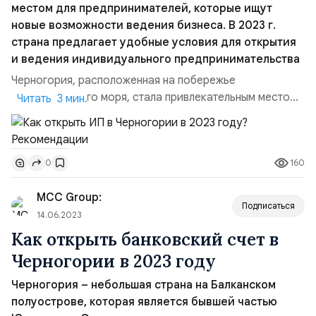
местом для предпринимателей, которые ищут
новые возможности ведения бизнеса. В 2023 г.
страна предлагает удобные условия для открытия
и ведения индивидуального предпринимательства
Черногория, расположенная на побережье
Адриатического моря, стала привлекательным местом
Читать 3 мин.
для предпринимателей, которые ищут новые
возможности ведения бизнеса. В 2023 г. страна
предлагает удобные условия для открытия и ведения
160
0
индивидуального предпринимательства (ИП). Если Вас
интересует регистрация небольшой фирмы в
MCC Group:
Черногории, то индивидуальное п...
Подписаться
14.06.2023
Как открыть банковский счет в
Черногории в 2023 году
Черногория – небольшая страна на Балканском
полуострове, которая является бывшей частью