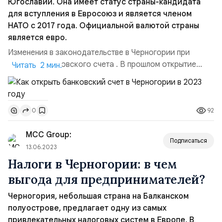
Югославии. Она имеет статус страны-кандидата
для вступления в Евросоюз и является членом
НАТО с 2017 года. Официальной валютой страны
является евро.
Изменения в законодательстве в Черногории при
открытии банковского счета . В прошлом открытие
Читать 2 мин.
банковского счета в Черногории для иностранцев было
очень простым. Достаточно было прийти в любое
отделение местного банка с заграничным паспортом и
92
0
за несколько часов оформить все необходимые
документы. Однако сейчас правительство Черногории
MCC Group:
начало бороть...
Подписаться
13.06.2023
Налоги в Черногории: в чем
выгода для предпринимателей?
Черногория, небольшая страна на Балканском
полуострове, предлагает одну из самых
привлекательных налоговых систем в Европе. В