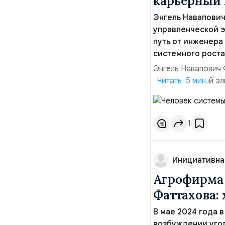
карьерный 
Энгель Навапович
управленческой э
путь от инженера
системного роста
Энгель Навапович 
управленческой эли
Читать 5 мин.
инженера до вице-
глубокого знания 
контексте громкого
1
Инициативна
Агрофирма 
Фаттахова:
В мае 2024 года 
возбуждении угол