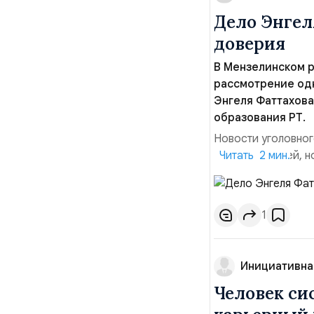
Дело Энгел
доверия
В Мензелинском 
рассмотрение одн
Энгеля Фаттахова
образования РТ.
Новости уголовног
157,7 млн рублей, 
Читать 2 мин.
которые могут пов
эпизоде 2013–2014
служебное положен
1
Инициативна
Человек си