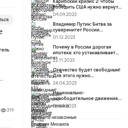
Карибский кризис 2: чтобы
победить США нужно вернуть
полётное задание и нацелить
09.09.2023
наши ядерные ракеты России
ться
на центры принятия решений
Владимир Путин: Битва за
е
суверенитет России
продолжается
01.12.2023
Почему в России дорогая
гель
ипотека: кто устанавливает
большой процент кредитов и
22.11.2023
возможна ли рассрочка?
Отечество будет свободным!
Для этого нужно
отменить незаконные
24.04.2023
нгель
решения Михаила Горбачева
 их
Национально-
освободительное движение
(НОД) — цели, дела и
06.10.2023
результаты
319