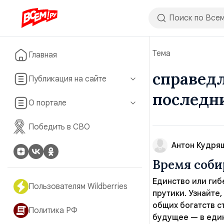
Тема
Главная
справедл
Публикация на сайте
последн
О портале
Победить в СВО
Антон Кудря
Время соби
Единство или гиб
Пользователям Wildberries
прутики. Узнайте
общих богатств с
Политика РФ
будущее — в еди