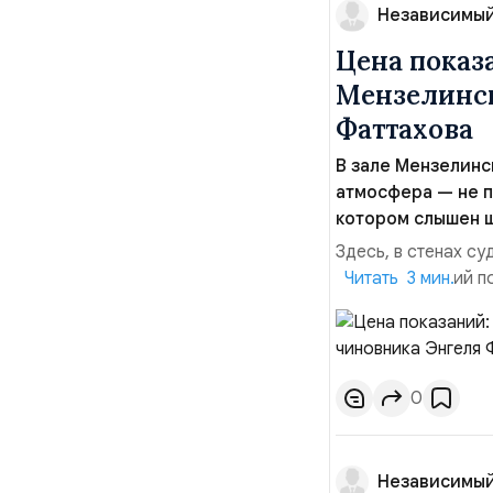
Независимый
Цена показ
Мензелинск
Фаттахова
В зале Мензелинс
атмосфера — не п
котором слышен ш
Здесь, в стенах с
присутствующий по
Читать 3 мин.
Дело, которое зде
Татарстана. Речь 
Актанышского район
0
Независимый