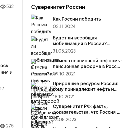
532
Суверенитет России
Как России победить
02.11.2024
Будет ли всеобщая
мобилизация в России?
Почему она обернется
31.05.2023
катастрофой и как этого
избежать?
Отмена пенсионной реформы:
лось
пенсионная реформа в России
— хорошие новости
ния и
09.10.2021
Природные ресурсы России:
ое
кому принадлежит нефть и
другие природные богатства
18.10.2021
Суверенитет РФ: факты,
ою
доказательства, что Россия —
колония
23.08.2023
275