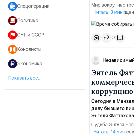
Мир вокруг нас тр
Спецоперация
заморские обещани
Читать 3 мин.
просто уничтожают
Политика
истончением приро
братоубийственных 
СНГ и СССР
0
Конфликты
Независимый
Экономика
Энгель Фатт
Показать все...
коммерческ
коррупцию
Сегодня в Мензе
делу бывшего виц
Энгеля Фаттахова
Судьба Энгеля Нав
процессу интересу
Читать 14 мин.