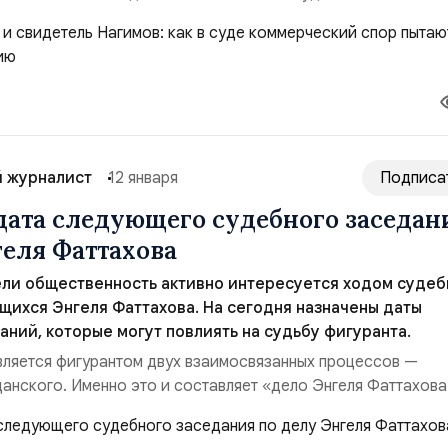
тавит под сомнение позицию обвинения. 14 и 15 января 202
матривал один из наиболее значимых эпизодов обвинения 
ля Нагимова Дилфата Мисхатовича, ди...
 журналист
12 января
Подписа
дата следующего судебного заседан
геля Фаттахова
ели общественность активно интересуется ходом судеб
щихся Энгеля Фаттахова. На сегодня назначены даты
ний, которые могут повлиять на судьбу фигуранта.
вляется фигурантом двух взаимосвязанных процессов —
данского. Именно это и составляет «дело Энгеля Фаттахова
ое в последние месяцы.Даты и места ближайших заседани
вызывает вопрос о том, когда суд возобновит рассмотрение