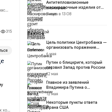
Антитепловизионные
маскировочные изделия от
нас
украинской компании STG
Вчера в 13:08
Defence
ма и
315
Важное
Цель политики Центробанка —
организовать поражение
ться
России в вооружённом
6 мая
конфликте с США
де
Путин о блицкриге, который
готовил Запад против России
12 мая
Главное из заявлений
му
Владимира Путина о
конфликте на Украине
12 мая
Некоторые пункты ответа
Ирана США
к ход