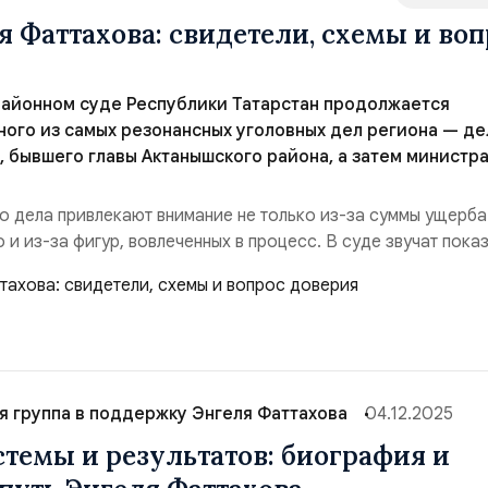
я Фаттахова: свидетели, схемы и воп
районном суде Республики Татарстан продолжается
ого из самых резонансных уголовных дел региона — де
, бывшего главы Актанышского района, а затем министр
о дела привлекают внимание не только из-за суммы ущерб
но и из-за фигур, вовлеченных в процесс. В суде звучат пока
лиять на судьбу Фаттахова Энгеля. Судебное дело основано
 годов, когда Фаттахов, по версии следствия, используя
ие, добился перехода активов О...
я группа в поддержку Энгеля Фаттахова
04.12.2025
стемы и результатов: биография и