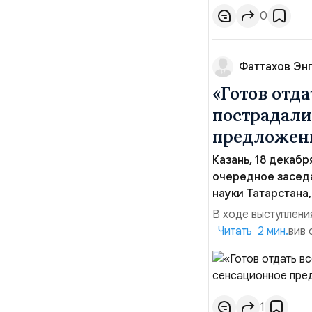
15 и 16 января уго
0
Фаттахов Эн
«Готов отд
пострадали
предложени
Казань, 18 декаб
очередное засед
науки Татарстана
В ходе выступлени
заявление, заявив
Читать 2 мин.
«Агрофирма Чишма»
защитить земляков
позицию, решительн
1