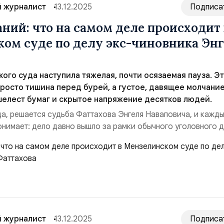
 журналист
13.12.2025
Подписа
аний: что на самом деле происходит 
ом суде по делу экс-чиновника Эн
кого суда наступила тяжелая, почти осязаемая пауза. Э
росто тишина перед бурей, а густое, давящее молчание
елест бумаг и скрытое напряжение десятков людей.
уда, решается судьба Фаттахова Энгеля Наваповича, и кажд
нимает: дело давно вышло за рамки обычного уголовного д
сь слушают, уже несколько месяцев будоражит общественн
идет о деле Энгеля Фаттахова — бывшего вице-премьера и г
а, обвиняемого в получении взя...
 журналист
13.12.2025
Подписа