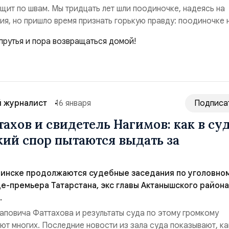
ещит по швам. Мы тридцать лет шли поодиночке, надеясь на
я, но пришло время признать горькую правду: поодиночке 
. Нас стирают с лица земли рукотворными пандемиями и
дных ресурсов. Стравливают в ядовитом угаре национализ
войнах. Нас пытаются извести со...
 журналист
16 января
Подписа
ахов и свидетель Нагимов: как в су
ий спор пытаются выдать за
линске продолжаются судебные заседания по уголовно
е-премьера Татарстана, экс главы Актанышского района
.
аповича Фаттахова и результаты суда по этому громкому
ют многих. Последние новости из зала суда показывают, ка