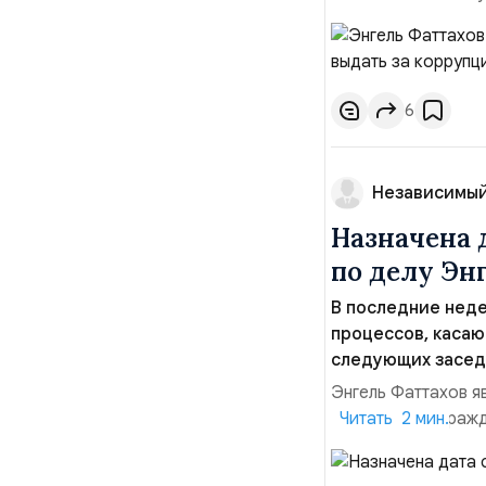
разбирательства с
суд подробно расс
показания свидете
6
Независимый
Назначена 
по делу Эн
В последние нед
процессов, касаю
следующих заседа
Энгель Фаттахов я
уголовного и граж
Читать 2 мин.
активно обсуждаем
Основной интерес 