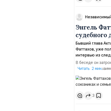
Независимый
Энгель Фат
судебного 
Бывший глава Акт
Фаттахов, уже по
интервью из след
В беседе он затро
рассказал о взаим
Читать 2 мин.
поддерживает семь
Фаттахов категори
сфабрикованными и
3