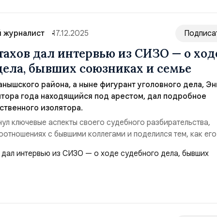
 журналист
17.12.2025
Подписа
тахов дал интервью из СИЗО — о ход
дела, бывших союзниках и семье
анышского района, а ныне фигурант уголовного дела, Эн
лтора года находящийся под арестом, дал подробное
ственного изолятора.
нул ключевые аспекты своего судебного разбирательства,
оотношениях с бывшими коллегами и поделился тем, как его
я в этот сложный период.О судебном деле и обвинениях. Э
чески отвергает все предъявленные ему обвинения, называя
 абсурдными. Он подробно прокомментир...