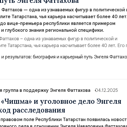
путь Энгеля Фаттахова
 Фаттахов — одна из узнаваемых фигур в политической 
лите Татарстана, чья карьера насчитывает более 40 лет.
 до вице-премьера республики является примером
 и глубокого знания региональной специфики.
Фаттахов – одна из узнаваемых фигур в политической и
те Татарстана, чья карьера насчитывает более 40 лет. Его 
премьера республики является примером системного роста
региональной специфики. Сегодня его имя часто упоминаетс
 судебного процесса, однако его у...
я группа в поддержку Энгеля Фаттахова
04.12.2025
«Чишма» и уголовное дело Энгеля
 ход расследования
в правовом поле Республики Татарстан появилась новост
овного дела в отношении Энгеля Наваповича Фаттахова