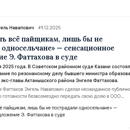
ловное производство продолжится...
гель Навапович
19.12.2025
ать всё пайщикам, лишь бы не
 односельчане» — сенсационное
е Э. Фаттахова в суде
ря 2025 года. В Советском районном суде Казани состоя
ание по резонансному делу бывшего министра образова
, экс-главы Актанышского района Энгеля Фаттахова.
я Фаттахов Энгель Навапович сделал неожиданное публичн
 о готовности безвозмездно передать свою долю в ООО
 её работникам и пайщикам, чтобы спасти предприятие и
. В своём выступлении перед судом он тезисно изложил св
о отвергая обвинения и раскрывая, по его словам,...