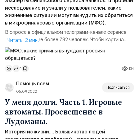
Эксперты финансового сервиса Bankiros.ru провели
исследование и узнали у пользователей, какие
жизненные ситуации могут вынудить их обратиться
в микрофинансовые организации (МФО).
В опросе в официальном телеграмм-канале сервиса
приняло участие более 782 человек. Чтобы картина
Читать 2 мин.
была наиболее полной, участники могли выбирать
не один, а несколько вариантов ответа.МФО: почему
россияне готовы обратиться в МФО?. Подавляющее
134
1
большинство опрошенных (88%) уверены, что никогда
не обратятся в микрофинансовые организации —
Помощь всем
независим...
Подписаться
05.09.2022
У меня долги. Часть 1. Игровые
автоматы. Просвещение в
Лудоманы.
История из жизни…. Большинство людей