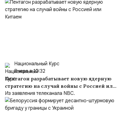
Национальный Курс
Вчера в 10:32
Пентагон разрабатывает новую ядерную
стратегию на случай войны с Россией или
Китаем
Из заявления телеканала NBC.