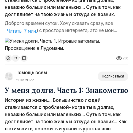
сталкиваются с проблемой- когда ты в долгах,
неважно больших или маленьких… Суть в том, как
долг влияет на твою жизнь и откуда он возник.
Доброго времени суток. Хочу сказать сразу, все
картинки взяты с простора интернета, это не мои
Читать 7 мин.
фотографии! Здесь я не рекламирую игровые автоматы!
А наоборот, рассказываю историю, как можно
вляпаться по уши, чтобы не вляпались вы! Ну что,
238
1
продолжаем мою жизненную историю… Начало здесь.
Мы приняли с другом решение – идем в игровой клуб,
Помощь всем
чтобы сруби...
Подписаться
31.08.2022
У меня долги. Часть 1: Знакомство
История из жизни…. Большинство людей
сталкиваются с проблемой- когда ты в долгах,
неважно больших или маленьких… Суть в том, как
долг влияет на твою жизнь и откуда он возник… Как
с этим жить, пережить и усвоить урок на всю