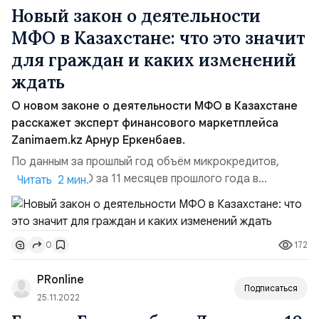
Новый закон о деятел­ьности
МФО в Казахстане: что это значит
для граж­дан и каких изменений
ждать
О новом законе о деятел­ьности МФО в Казахстане
расскажет эксперт финансового маркетплейса
Zanimaem.kz Арнур Еркенбаев.
По данным за прошлый год объём микрокредитов,
выданным МФО за 11 месяцев прошлого года в
Читать 2 мин.
Казахстане, вырос на 42,7% – до 979 млрд тенге.
Более того, просрочка выплат свыше 90 дней
наблюдается в 8% случаев, а их сумма приравнивается
172
0
к 76 млрд тенге на 257 тыс. человек. В связи с этим
началась реализация важных мер по снижению
PRonline
закредитованн...
Подписаться
25.11.2022