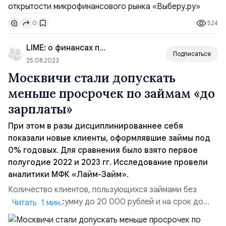
Аналитики оценивали, насколько понятны финансовые
продукты для клиента, представленность информации
524
0
о компании в интернете и как она решает вопросы
клиентов. За первый критерий прозрачности
LIME: о финансах просто
продуктов...
Подписаться
25.08.2023
Москвичи стали допускать
меньше просрочек по займам «до
зарплаты»
При этом в разы дисциплинированнее себя
показали новые клиенты, оформлявшие займы под
0% годовых. Для сравнения было взято первое
полугодие 2022 и 2023 гг. Исследование провели
аналитики МФК «Лайм-Займ».
Количество клиентов, пользующихся займами без
процентов на сумму до 20 000 рублей и на срок до
Читать 1 мин.
15 дней, за год сократилось на 1% относительно