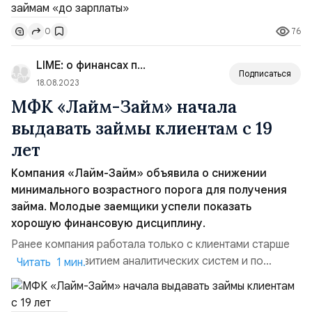
общего объёма заёмщиков сегмента PDL (займы «до
зарплаты» на сумму до 30 000 рублей и на срок до 30
76
0
дней). Несмотря на это, беспроцентные PDL-займы
остаются достаточно популярными среди
LIME: о финансах просто
пользователей усл...
Подписаться
18.08.2023
МФК «Лайм-Займ» начала
выдавать займы клиентам с 19
лет
Компания «Лайм-Займ» объявила о снижении
минимального возрастного порога для получения
займа. Молодые заемщики успели показать
хорошую финансовую дисциплину.
Ранее компания работала только с клиентами старше
21 года. С развитием аналитических систем и по
Читать 1 мин.
результатам проведенных пилотных проектов по оценке
платёжной дисциплины более молодой категории
граждан было принято решение снизить порог возраста