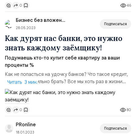
46
0
составил 3,4 млрд руб., увеличившись с начала года на
61% (2,1 млрд рублей на 31,12,2022). Объём
Бизнес без вложений
микрозаймов, выдан...
Подписаться
28.05.2023
Как дурят нас банки, это нужно
знать каждому заёмщику!
Подумаешь кто-то купит себе квартиру за ваши
проценты %
Как не попасться на удочку банков? Что такое кредит,
и как его правильно брать? Все мы хоть раз в жизни
Читать 3 мин.
брали деньги в кредит. Не всегда вовремя отдавали
банку, а иногда и вовсе не отдавали. В итоге на руках у
нас либо просрочка, либо пеня, либо испорченная
80
0
кредитная история. Так как же взять кредит правильно?
Для начала надо выбрать банк и его усл...
PRonline
Подписаться
18.01.2023