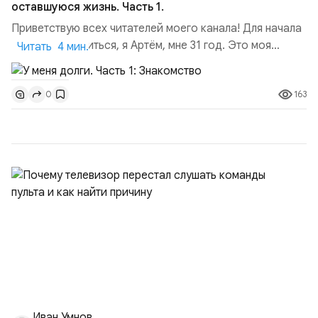
оставшуюся жизнь. Часть 1.
Приветствую всех читателей моего канала! Для начала
хочу представиться, я Артём, мне 31 год. Это моя
Читать 4 мин.
первая статья здесь, да и вообще в целом, пришло моё
время, начать транслировать в этот мир свой
163
0
прожитый, жизненный опыт, во благо всем людям, кто
оказался в сложной финансовой ситуации и не может
найти выход. Мой первый долг, с которым возникли
проблем...
Иван Умнов