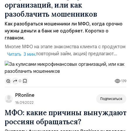
организаций, или как
разоблачить мошенников
Как разобраться мошенники ли МФО, когда срочно
нужны деньги а банк не одобряет. Коротко о
главном.
Многие МФО на этапе знакомства клиента с продуктом
(первый займ, повторный займ, акция) предлагают
Читать 3 мин.
сниженную процентную ставку, НО по факту, когда
клиент подходит в офис для оформления договора —
% ставка обозначается совсем не та, на которую
139
0
рассчитывали изначально. С чем это связано? C
выгодой, конечно же. Каждый хочет получить
PRonline
желаемое...
Подписаться
16.09.2022
МФО: какие причины вынуждают
россиян обращаться?