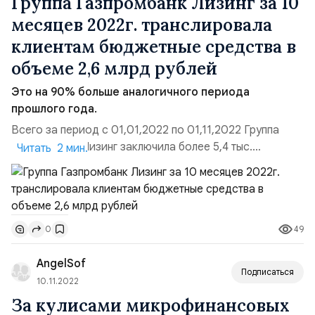
Группа Газпромбанк Лизинг за 10
месяцев 2022г. транслировала
клиентам бюджетные средства в
объеме 2,6 млрд рублей
Это на 90% больше аналогичного периода
прошлого года.
Всего за период с 01,01,2022 по 01,11,2022 Группа
Газпромбанк Лизинг заключила более 5,4 тыс.
Читать 2 мин.
договоров с применением госпрограмм на поставку
5,5 тыс. единиц техники и оборудования. Общий объём
профинансированного имущества по этим сделкам
составляет 20 млрд рублей. С учётом этих данных за
49
0
период совокупный портфель сделок льготного
лизинга на...
AngelSof
Подписаться
10.11.2022
За кулисами микрофинансовых