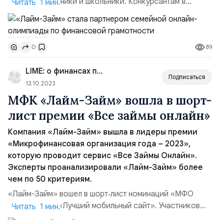
дети-дошкольники и школьники. Конкурсантам в
Читать 1 мин.
зависимости от возраста предлагают снять видео,
сделать кроссворд, нарисовать плакат по
финграмотности, придумать комикс или инфографику
89
0
про финансовый лайфхак. Минимальный состав
команды для олимпиады — один взрослый и один
LIME: о финансах просто
ребёнок, при этом ребёнок д...
Подписаться
13.10.2023
МФК «Лайм-Займ» вошла в шорт-
лист премии «Все займы онлайн»
Компания «Лайм-Займ» вышла в лидеры премии
«Микрофинансовая организация года – 2023»,
которую проводит сервис «Все Займы Онлайн».
Эксперты проанализировали «Лайм-Займ» более
чем по 50 критериям.
«Лайм-Займ» вошел в шорт‑лист номинаций «МФО
года 2023» и «Лучший мобильный сайт». Участников
Читать 1 мин.
оценивали по нескольким параметрам: выгодным