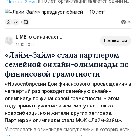
сегодня, спустя 10 лет, организация является одним из
Читать 2 мин.
лидеров микрофинансового рынка России. Из года в
год компания показывает высокую степень
85
0
адаптируемости к внешним событиям и
высокотехнологичности: совершенствует собственную
LIME: о финансах просто
IT-инфраструктуру, усиливает автоматизацию бизнес-
Подписаться
процессов, быстро...
16.10.2023
«Лайм-Займ» стала партнером
семейной онлайн-олимпиады по
финансовой грамотности
«Новосибирский Дом финансового просвещения» в
четвертый раз проводит семейную онлайн-
олимпиаду по финансовой грамотности. В этом
году принять участие в ней смогут не только
новосибирцы, но и жители других регионов.
Партнером олимпиады стала МФК «Лайм-Займ».
Участвовать в олимпиаде смогут семьи, в которых есть