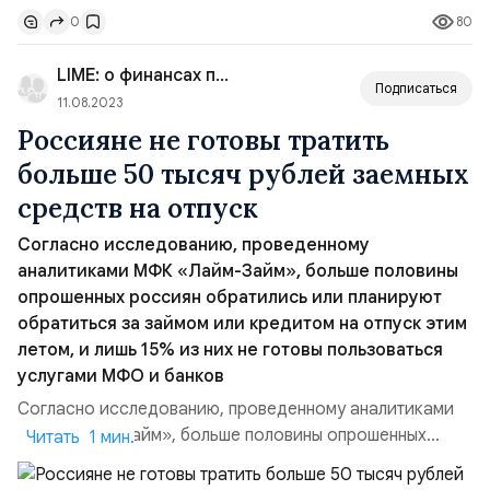
80
0
до 19 лет. «Мы заметили потребность более молодых
заёмщиков в финансировании. Снизив возрастной
LIME: о финансах просто
пор...
Подписаться
11.08.2023
Россияне не готовы тратить
больше 50 тысяч рублей заемных
средств на отпуск
Согласно исследованию, проведенному
аналитиками МФК «Лайм-Займ», больше половины
опрошенных россиян обратились или планируют
обратиться за займом или кредитом на отпуск этим
летом, и лишь 15% из них не готовы пользоваться
услугами МФО и банков
Согласно исследованию, проведенному аналитиками
МФК «Лайм-Займ», больше половины опрошенных
Читать 1 мин.
россиян обратились или планируют обратиться за
займом или кредитом на отпуск этим летом, и лишь 15%