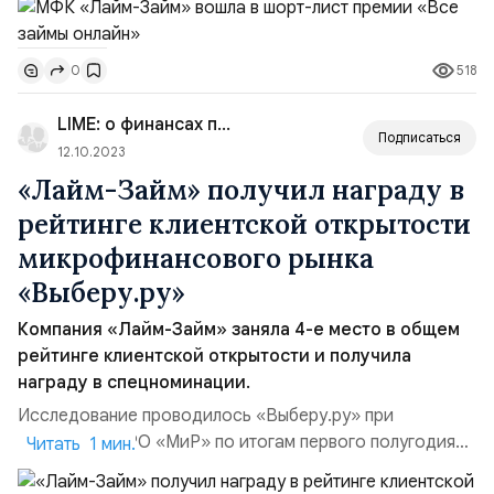
условиям займов (оценка по более чем 50 критериям),
лояльному отношению к клиентам, удобству сайта,
518
0
качеству службы поддержки и отзывам клиентов. В
число лидеров вошли семь компаний. Всего в премии 6
LIME: о финансах просто
номинаций. ...
Подписаться
12.10.2023
«Лайм-Займ» получил награду в
рейтинге клиентской открытости
микрофинансового рынка
«Выберу.ру»
Компания «Лайм-Займ» заняла 4-е место в общем
рейтинге клиентской открытости и получила
награду в спецноминации.
Исследование проводилось «Выберу.ру» при
поддержке СРО «МиР» по итогам первого полугодия
Читать 1 мин.
2023 года. В нем приняли участие 80 российских МФО.