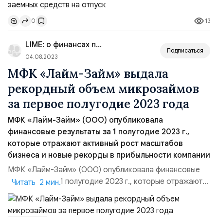
из них не готовы пользоваться услугами МФО и банков.
13
0
Россияне признались, что чаще всего они отдыхают на
даче и дома (48%), путешествуют по России чуть
LIME: о финансах просто
меньше...
Подписаться
04.08.2023
МФК «Лайм-Займ» выдала
рекордный объем микрозаймов
за первое полугодие 2023 года
МФК «Лайм-Займ» (ООО) опубликовала
финансовые результаты за 1 полугодие 2023 г.,
которые отражают активный рост масштабов
бизнеса и новые рекорды в прибыльности компании
МФК «Лайм-Займ» (ООО) опубликовала финансовые
результаты за 1 полугодие 2023 г., которые отражают
Читать 2 мин.
активный рост масштабов бизнеса и новые рекорды в
прибыльности компании. Чистый портфель
микрозаймов (за вычетом резервов) на 30,06,2023