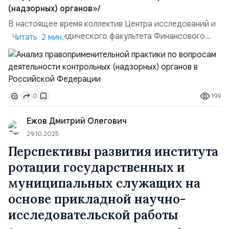
(надзорных) органов»/
В настоящее время коллектив Центра исследований и
экспертиз Юридического факультета Финансового
Читать 2 мин.
университета при Правительстве Российской
Федерации проводит фундаментальную научно-
исследовательскую работу на тему: «Разработка и
актуализация правовых механизмов повышения
199
0
результативности и эффективности деятельности
контрольных (надзорных) органов»,...
Ежов Дмитрий Олегович
29.10.2025
Перспективы развития института
ротации государственных и
муниципальных служащих на
основе прикладной научно-
исследовательской работы