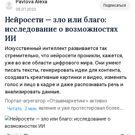
Pavlova Alexa
люди, которые обладают феноменальной
Подписаться
способностью запо...
05.07.2023
Нейросети — зло или благо:
исследование о возможностях
ИИ
Искусственный интеллект развивается так
стремительно, что нейросети проникли, кажется,
уже во все области цифрового мира. Они умеют
писать тексты, генерировать идеи для контента,
создавать креативные картинки и видео, изменять
голос и лицо в кадре и даже распознавать речь и
анализировать данные.
Портал-агрегатор «Отзывмаркетинг» активно
исследует это явление и уже протестировал более
Читать 2 мин.
двух десятков программ с ИИ. Тема настолько
обширная, что на сайте портала под нее отвели целую
рубрику. В ней собраны материалы про сервисы на