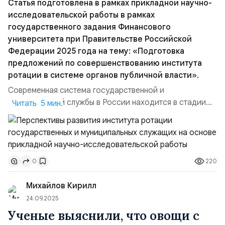
Статья подготовлена в рамках прикладной научно-
исследовательской работы в рамках
государственного задания Финансового
университета при Правительстве Российской
Федерации 2025 года на тему: «Подготовка
предложений по совершенствованию института
ротации в системе органов публичной власти».
Современная система государственной и
муниципальной службы в России находится в стадии
Читать 5 мин.
активного правового и организационного развития.
Особое внимание уделяется институту ротации
государственных служащих, который является не
только механизмом повышения эффективности
220
0
управления, но и важным элементом
антикоррупционной политики государства. Несмотря
Михайлов Кирилл
на с...
24.09.2025
Ученые выяснили, что овощи с