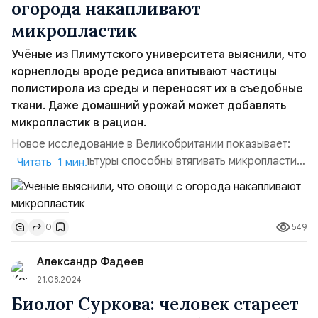
огорода накапливают
микропластик
Учёные из Плимутского университета выяснили, что
корнеплоды вроде редиса впитывают частицы
полистирола из среды и переносят их в съедобные
ткани. Даже домашний урожай может добавлять
микропластик в рацион.
Новое исследование в Великобритании показывает:
огородные культуры способны втягивать микропластик
Читать 1 мин.
из окружающей среды — и переносить его туда, где мы
этого совсем не ждём. В гидропонной системе
растения пять дней держали в растворе с
549
0
микрочастицами полистирола. Контакт с
загрязнителем был только у самых тонких,
Александр Фадеев
несъедобных корешков, однако анализ обнар...
21.08.2024
Биолог Суркова: человек стареет