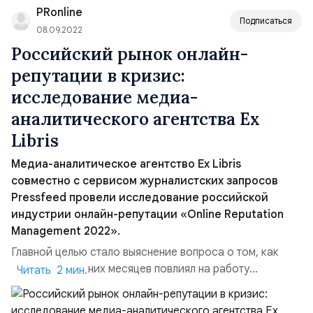
PRonline
Подписаться
08.09.2022
Российский рынок онлайн-
репутации в кризис:
исследование медиа-
аналитического агентства Ex
Libris
Медиа-аналитическое агентство Ex Libris
совместно с сервисом журналистских запросов
Pressfeed провели исследование российской
индустрии онлайн-репутации «Online Reputation
Management 2022».
Главной целью стало выяснение вопроса о том, как
кризис последних месяцев повлиял на работу
Читать 2 мин.
компаний, включая малый, средний, крупный бизнес,
госучреждения и НКО. Опрос проводился с июня по