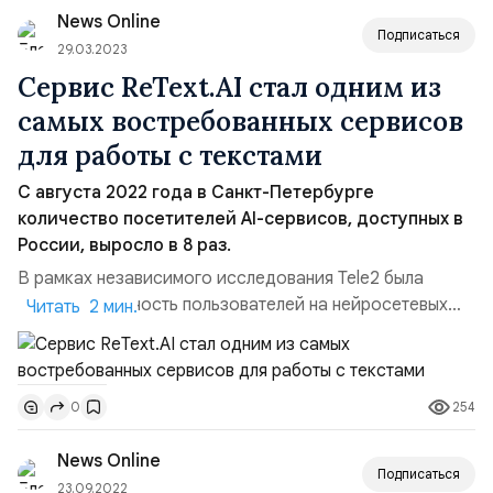
News Online
риэлторов, бро...
Подписаться
29.03.2023
Сервис ReText.AI стал одним из
самых востребованных сервисов
для работы с текстами
С августа 2022 года в Санкт-Петербурге
количество посетителей AI-сервисов, доступных в
России, выросло в 8 раз.
В рамках независимого исследования Tele2 была
изучена активность пользователей на нейросетевых
Читать 2 мин.
ресурсах, создающих изображения, музыку и тексты с
помощью искусственного интеллекта. Анализ
проводился в регионах Северо-Запада, в
254
0
исследование вошли девять площадок: retext.ai,
soundraw.io, dream.ai, rudalle.ru, porfirevich.ru, smodin.io,
News Online
aiva.ai, mubert.com...
Подписаться
23.09.2022