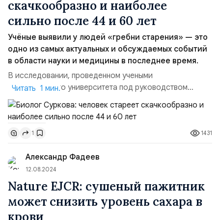
скачкообразно и наиболее
сильно после 44 и 60 лет
Учёные выявили у людей «гребни старения» — это
одно из самых актуальных и обсуждаемых событий
в области науки и медицины в последнее время.
В исследовании, проведенном учеными
Стэнфордского университета под руководством
Читать 1 мин.
генетика Майкла Снайдера были обнаружены
интересные закономерности старения человеческого
организма. Ученые установили, что старение
1431
1
происходит не равномерно, а скачкообразно, с
ключевыми изменениями в возрасте 44 и 60 лет.
Александр Фадеев
Исследователи проанализировали более 135 000 ...
12.08.2024
Nature EJCR: сушеный пажитник
может снизить уровень сахара в
крови