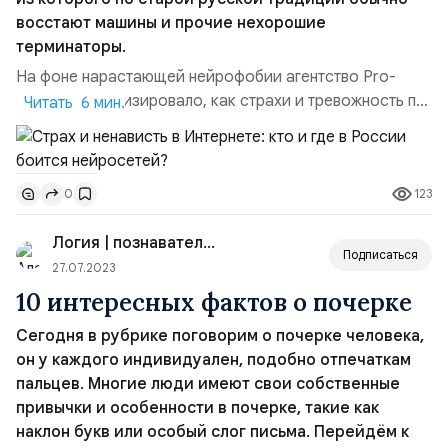
восстают машины и прочие нехорошие
терминаторы.
На фоне нарастающей нейрофобии агентство Pro-
Vision проанализировало, как страхи и тревожность по
Читать 6 мин.
поводу ИИ распространяется в соцсетях — и чего на
самом деле боятся россияне. Нейрофобии не делятся
по полу: страх перед ИИ одинаково владеет
123
0
мужчинами и женщинами. Однако повышенную
тревожность в два раза чаще испытывают
Логия | познавательный канал
пользователи без постоянн...
Подписаться
27.07.2023
10 интересных фактов о почерке
Сегодня в рубрике поговорим о почерке человека,
он у каждого индивидуален, подобно отпечаткам
пальцев. Многие люди имеют свои собственные
привычки и особенности в почерке, такие как
наклон букв или особый слог письма. Перейдём к