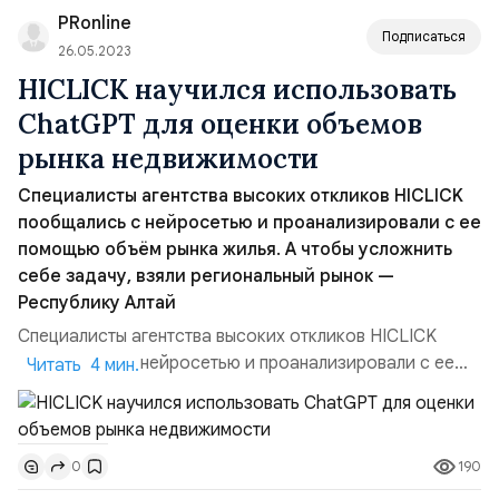
PRonline
конечн...
Подписаться
26.05.2023
HICLICK научился использовать
ChatGPT для оценки объемов
рынка недвижимости
Специалисты агентства высоких откликов HICLICK
пообщались с нейросетью и проанализировали с ее
помощью объём рынка жилья. А чтобы усложнить
себе задачу, взяли региональный рынок —
Республику Алтай
Специалисты агентства высоких откликов HICLICK
пообщались с нейросетью и проанализировали с ее
Читать 4 мин.
помощью объём рынка жилья. А чтобы усложнить себе
задачу, взяли региональный рынок — Республику Алтай.
ChatGPT стал неотъемлемым помощником экспертов
190
0
из разных сфер. Его способности применимы и в такой
специфической области как недвижимость. Для