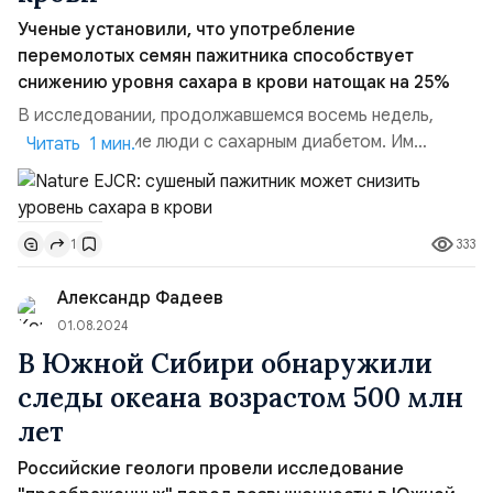
Ученые установили, что употребление
перемолотых семян пажитника способствует
снижению уровня сахара в крови натощак на 25%
В исследовании, продолжавшемся восемь недель,
приняли участие люди с сахарным диабетом. Им
Читать 1 мин.
ежедневно предлагалось употреблять по десять
граммов перемолотых семян пажитника. Эта
однолетняя травянистая культура из семейства
333
1
Бобовых широко используется в кулинарии в качестве
приправы. Результаты исследования были
Александр Фадеев
опубликованы в журнале Nature EJCR. Участни...
01.08.2024
В Южной Сибири обнаружили
следы океана возрастом 500 млн
лет
Российские геологи провели исследование