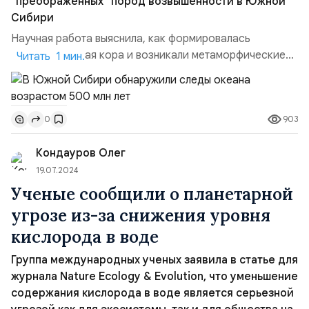
"преображенных" пород возвышенности в Южной
Сибири
Научная работа выяснила, как формировалась
континентальная кора и возникали метаморфические
Читать 1 мин.
породы Салаирского кряжа, в состав которых входят
древние лавы, образовавшиеся около 500 миллионов
лет назад в древнем океане, где одна литосферная
903
0
плита погружалась под другую. Древняя океаническая
кора включала офиолиты, такие как базальты,
Кондауров Олег
перидотиты и габбро...
19.07.2024
Ученые сообщили о планетарной
угрозе из-за снижения уровня
кислорода в воде
Группа международных ученых заявила в статье для
журнала Nature Ecology & Evolution, что уменьшение
содержания кислорода в воде является серьезной