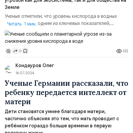
угрозой как для экосистемы, так и для общества на
Земле
Ученые отметили, что уровень кислорода в водных
системах стал одним из ключевых показателей,
Читать 1 мин.
определяющих способность планеты поддерживать
жизнь человечества. По их словам, наблюдаемое
уменьшение содержания кислорода в пресноводных и
332
0
морских экосистемах представляет собой критически
важный процесс, влияющий на экологические и
Кондауров Олег
социальные системы Земли.&n...
16.07.2024
Ученые Германии рассказали, что
ребенку передается интеллект от
матери
Дети становятся умнее благодаря матери,
частично объясняя это тем, что мать проводит с
ребёнком гораздо больше времени в первую