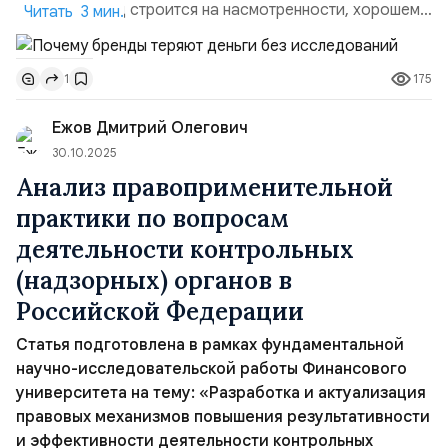
сильный бренд строится на насмотренности, хорошем
Читать 3 мин.
вкусе и предпринимательской интуиции. Эту логику
часто подкрепляют историями «успешных кейсов», где
175
1
решения якобы принимались на ощущениях и «чутье».
Проблема в том, что за кадром почти всегда остаётся
Ежов Дмитрий Олегович
главное: контекст, данные и системная работа с ...
30.10.2025
Анализ правоприменительной
практики по вопросам
деятельности контрольных
(надзорных) органов в
Российской Федерации
Статья подготовлена в рамках фундаментальной
научно-исследовательской работы Финансового
университета на тему: «Разработка и актуализация
правовых механизмов повышения результативности
и эффективности деятельности контрольных