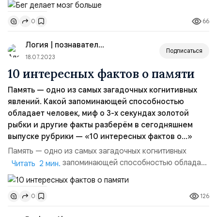
физическими упражнениями, в частности -
66
0
бегом.Введение. В статье исследовали мозг крыс двух
групп: первая вела сидячий образ жизни, а вторая
Логия | познавательный канал
занималась бегом в колесе на протяжении 28 дней. Тут
Подписаться
сразу стоит ра...
18.07.2023
10 интересных фактов о памяти
Память — одно из самых загадочных когнитивных
явлений. Какой запоминающей способностью
обладает человек, миф о 3-х секундах золотой
рыбки и другие факты разберём в сегодняшнем
выпуске рубрики — «10 интересных фактов о…»
Память — одно из самых загадочных когнитивных
явлений.Какой запоминающей способностью обладает
Читать 2 мин.
человек, миф о 3-х секундах золотой рыбки и другие
факты разберём в сегодняшнем выпуске рубрики —
126
0
«10 интересных фактов о…»|Фото Diane Picchiottino,
unsplash| 1. Гипермнезия — сверхпамять, существуют