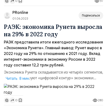
97
0
основе генеративного ИИ. В том числе есть большой
гайд о том, как работают нейросети и самая
PRonline
популярная статья — обзор на...
Подписаться
01.06.2023
РАЭК: экономика Рунета выросла
на 29% в 2022 году
РАЭК представила итоги ежегодного исследования
«Экономика Рунета». Главный вывод: Рунет вырос в
2022 году на 29% по отношению к 2021 году. Вклад
интернет-экономики в экономику России в 2022
году составил 12,2 трлн рублей.
Экономика Рунета складывается из четырёх сегментов,
которые образуют «цифровой контур» экономики
Читать 8 мин.
России: маркетинга и онлайн-рекламы,
инфраструктуры, электронной коммерции и цифрового
контента.«Год назад мы прогнозировали, что в 2022
280
0
году экономика Рунета вырастет всего лишь на 11%, но
наш прогноз не сбылся: рост составил 29%. Это,