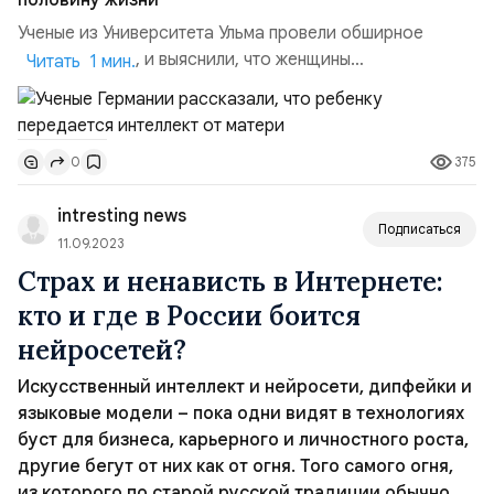
половину жизни
Ученые из Университета Ульма провели обширное
исследование, и выяснили, что женщины
Читать 1 мин.
действительно выигрывают в интеллектуальном плане.
Это обусловлено генетикой: информация об
умственных способностях человека закодирована в Х-
375
0
хромосоме, которую мама передает малышу дважды, в
то время как отец передает её только один раз. Это
intresting news
делает вероятность насл...
Подписаться
11.09.2023
Страх и ненависть в Интернете:
кто и где в России боится
нейросетей?
Искусственный интеллект и нейросети, дипфейки и
языковые модели – пока одни видят в технологиях
буст для бизнеса, карьерного и личностного роста,
другие бегут от них как от огня. Того самого огня,
из которого по старой русской традиции обычно