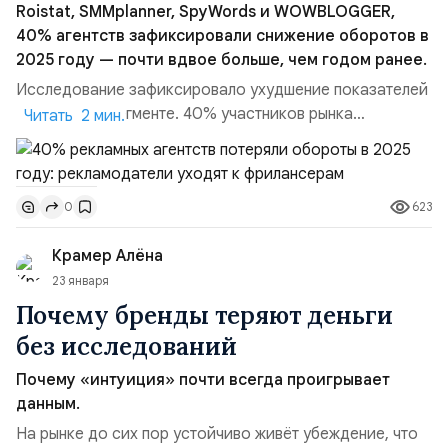
Roistat, SMMplanner, SpyWords и WOWBLOGGER,
40% агентств зафиксировали снижение оборотов в
2025 году — почти вдвое больше, чем годом ранее.
Исследование зафиксировало ухудшение показателей
в агентском сегменте. 40% участников рынка
Читать 2 мин.
сообщили о сокращении оборотов, причём у каждого
шестого (17%) падение превысило 50% — вдвое
больше, чем годом ранее. 61% рекламодателей
623
0
заявляют, что не могут позволить себе агентство из‑за
бюджетных ограничений. 58% ведут рекламу
Крамер Алёна
полностью in-house, ещё 30...
23 января
Почему бренды теряют деньги
без исследований
Почему «интуиция» почти всегда проигрывает
данным.
На рынке до сих пор устойчиво живёт убеждение, что