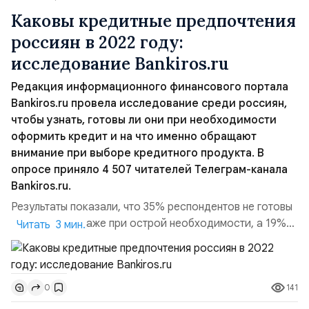
Каковы кредитные предпочтения
россиян в 2022 году:
исследование Bankiros.ru
Редакция информационного финансового портала
Bankiros.ru провела исследование среди россиян,
чтобы узнать, готовы ли они при необходимости
оформить кредит и на что именно обращают
внимание при выборе кредитного продукта. В
опросе приняло 4 507 читателей Телеграм-канала
Bankiros.ru.
Результаты показали, что 35% респондентов не готовы
взять кредит даже при острой необходимости, а 19%
Читать 3 мин.
опрошенных признались, что скорее не возьмут кредит,
чем возьмут. Также 17% участников опроса отметили,
что ранее не брали кредиты и не планируют этого
141
0
делать, 16% россиян могут взять кредит, если заставит
ситуация, а 13% читателей скорее возьмут кредит...