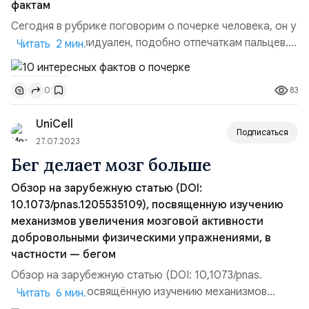
фактам
Сегодня в рубрике поговорим о почерке человека, он у
каждого индивидуален, подобно отпечаткам пальцев.
Читать 2 мин.
Многие люди имеют свои собственные привычки и
особенности в почерке, такие как наклон букв или
83
0
особый слог письма. Перейдём к фактам! 1.
Индивидуальные черты: Исследования показывают, что
UniCell
почерк может отражать индивидуальные черты
Подписаться
личности и харак...
27.07.2023
Бег делает мозг больше
Обзор на зарубежную статью (DOI:
10.1073/pnas.1205535109), посвященную изучению
механизмов увеличения мозговой активности
добровольными физическими упражнениями, в
частности — бегом
Обзор на зарубежную статью (DOI: 10,1073/pnas.
1205535109), посвящённую изучению механизмов
Читать 6 мин.
увеличения мозговой активности добровольными