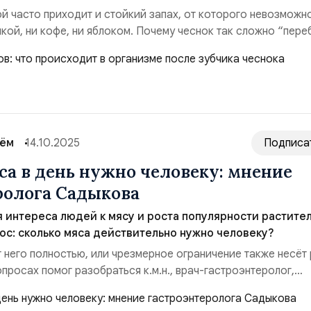
ой часто приходит и стойкий запах, от которого невозможн
кой, ни кофе, ни яблоком. Почему чеснок так сложно “переб
он укрепляет иммунитет и может ли он навредить желудку —
теролог, диетолог и клинический фармаколог, к.м.н. Русте
х, хочется сказать, ч...
сём
14.10.2025
Подписа
са в день нужно человеку: мнение
ролога Садыкова
 интереса людей к мясу и роста популярности растите
рос: сколько мяса действительно нужно человеку?
т него полностью, или чрезмерное ограничение также несёт
просах помог разобраться к.м.н., врач-гастроэнтеролог,
еский фармаколог Рустем Садыков. “Реальная потребность
начительно ниже, чем принято считать. В среднем взрослому