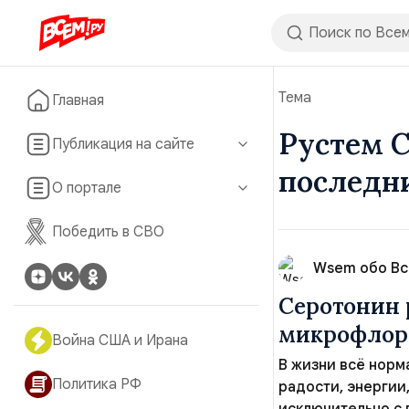
Тема
Главная
Рустем С
Публикация на сайте
последн
О портале
Победить в СВО
Wsem обо В
Серотонин 
микрофлора
Война США и Ирана
В жизни всё норм
Политика РФ
радости, энергии