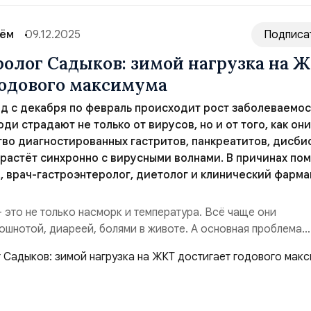
сём
09.12.2025
Подписа
ролог Садыков: зимой нагрузка на 
годового максимума
д с декабря по февраль происходит рост заболеваемо
ди страдают не только от вирусов, но и от того, как они
тво диагностированных гастритов, панкреатитов, дисби
растёт синхронно с вирусными волнами. В причинах пом
н., врач-гастроэнтеролог, диетолог и клинический фарма
 это не только насморк и температура. Всё чаще они
шнотой, диареей, болями в животе. А основная проблема
 “домашнего лечения”, которые включают бесконтрольный 
безболивающих, антибиотиков, витаминов и трав, которые
осят катастрофический удар по ЖКТ...