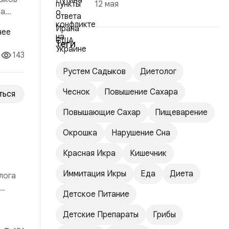
12 мая
 а
его
Теги
143
Рустем Садыков
Диетолог
Чеснок
Повышение Сахара
ться
Повышающие Сахар
Пищеварение
Окрошка
Нарушение Сна
Красная Икра
Кишечник
Иммитация Икры
Еда
Диета
лога
Детское Питание
х
Детские Препараты
Грибы