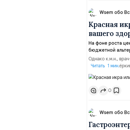
Wsem обо В
Красная ик
вашего здо
На фоне роста це
бюджетной альте
Однако к.м.н., вр
Садыков подчёркив
Читать 1 мин.
принципиальная, а
более полезные и 
стоимости.Натураль
0
Wsem обо В
Гастроэнте