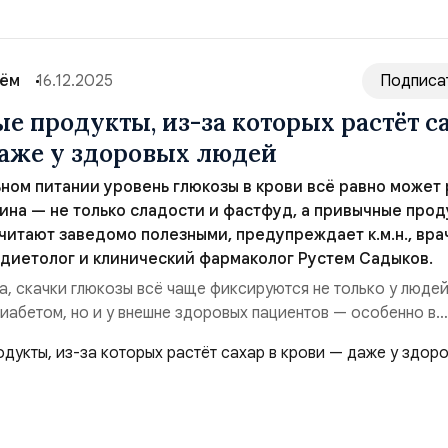
сём
16.12.2025
Подписа
е продукты, из-за которых растёт с
даже у здоровых людей
ном питании уровень глюкозы в крови всё равно может 
ина — не только сладости и фастфуд, а привычные прод
читают заведомо полезными, предупреждает к.м.н., вра
 диетолог и клинический фармаколог Рустем Садыков.
а, скачки глюкозы всё чаще фиксируются не только у людей
иабетом, но и у внешне здоровых пациентов — особенно в
кого стресса, нерегулярного питания и снижения физическ
еменный рацион изобилует продуктами, которые выглядят
 определённых условиях вызывают резкий ...