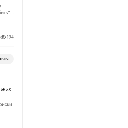
о
ить”,
м
194
ться
льных
 риски