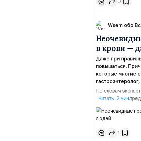
0
Wsem обо В
Неочевидны
в крови — 
Даже при правиль
повышаться. Прич
которые многие с
гастроэнтеролог,
По словам эксперт
диабетом или пред
Читать 2 мин.
условиях хроничес
активности. “Совр
здоровыми, но при
1