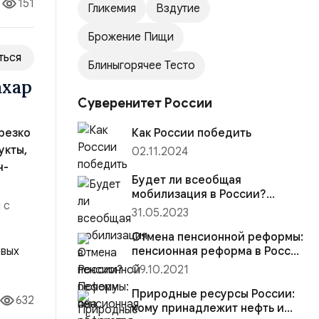
151
Гликемия
Вздутие
Брожение Пищи
ться
Блиныгорячее Тесто
ахар
Суверенитет России
резко
Как России победить
укты,
02.11.2024
ч-
Будет ли всеобщая
мобилизация в России?
 с
Почему она обернется
31.05.2023
катастрофой и как этого
избежать?
Отмена пенсионной реформы:
ой
пенсионная реформа в России
— хорошие новости
09.10.2021
Природные ресурсы России:
632
кому принадлежит нефть и