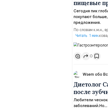
пищевые п
Сегодня пик гло
покупают больше,
предложения.
По словам к.м.н.,
Рустема Садыкова,
Читать 1 мин.
перееданию и неза
покупают не то, чт
потери выгоды: раз
0
Wsem обо В
Диетолог С
после зубч
Любители чеснока
заболеваний.Но...