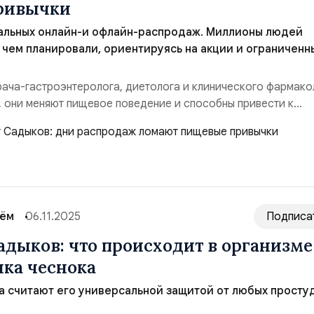
ривычки
бальных онлайн-и офлайн-распродаж. Миллионы людей
 чем планировали, ориентируясь на акции и ограниченн
 врача-гастроэнтеролога, диетолога и клинического фармако
 они меняют пищевое поведение и способны привести к
метному нарушению всего рациона. “В дни скидок люди ча
о нужно, а то, что выгодно. Срабатывает эффект дефицита и
 продукт стоит дешевле обычного, его хо...
сём
06.11.2025
Подписа
адыков: что происходит в организме
ика чеснока
 считают его универсальной защитой от любых просту