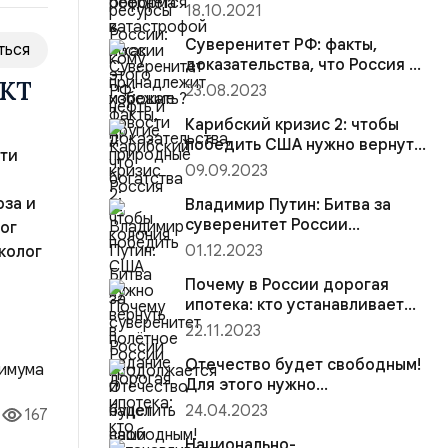
другие природные богатства
18.10.2021
Суверенитет РФ: факты,
ться
доказательства, что Россия —
колония
ЖКТ
23.08.2023
Карибский кризис 2: чтобы
победить США нужно вернуть
сти
полётное задание и нацелить
09.09.2023
наши ядерные ракеты России
оза и
на центры принятия решений
Владимир Путин: Битва за
суверенитет России
ог
продолжается
01.12.2023
колог
Почему в России дорогая
ипотека: кто устанавливает
большой процент кредитов и
22.11.2023
возможна ли рассрочка?
приём
Отечество будет свободным!
 в
Для этого нужно
отменить незаконные
24.04.2023
167
решения Михаила Горбачева
Национально-