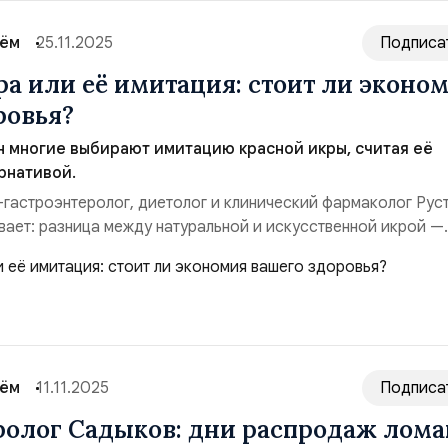
сём
25.11.2025
Подписа
ра или её имитация: стоит ли эконо
ровья?
н многие выбирают имитацию красной икры, считая её
рнативой.
ач-гастроэнтеролог, диетолог и клинический фармаколог Рус
ает: разница между натуральной и искусственной икрой —
 экономия не всегда оправдана. Если бюджет ограничен, ест
безопасные варианты натуральной икры по доступной
ная красная икра — это продукт с п...
сём
11.11.2025
Подписа
ролог Садыков: дни распродаж лом