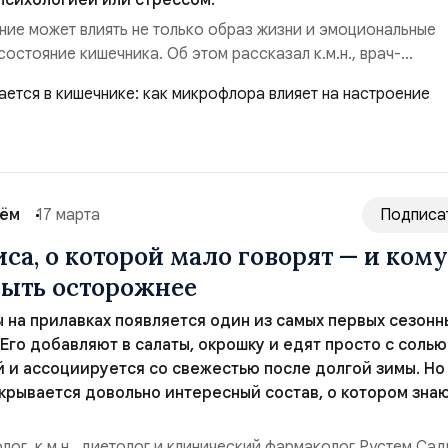
психологией или стрессом.
ние может влиять не только образ жизни и эмоциональные
состояние кишечника. Об этом рассказал к.м.н., врач-
диетолог и клинический фармаколог Рустем Садыков.“Связь
и мозгом настолько тесная, что в современной медицине
й термин — ось кишечник–мозг. Это двусторонняя систе...
сём
17 марта
Подписа
са, о которой мало говорят — и кому
быть осторожнее
 на прилавках появляется один из самых первых сезонн
Его добавляют в салаты, окрошку и едят просто с солью
й и ассоциируется со свежестью после долгой зимы. Но
крывается довольно интересный состав, о котором зна
лог, к.м.н., диетолог и клинический фармаколог Рустем Са