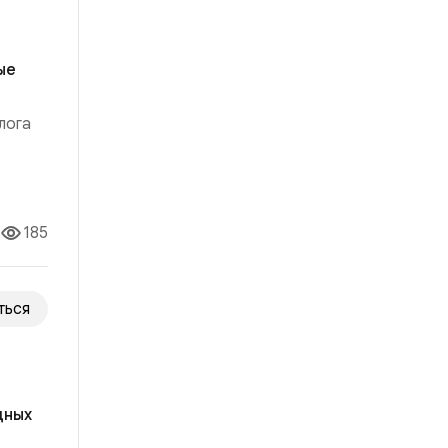
ые
лога
ще
185
ться
дных