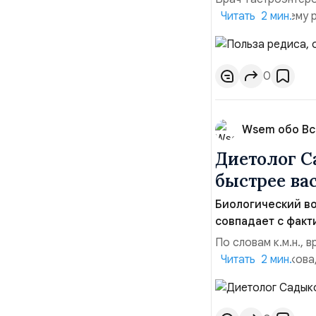
объяснил, почему 
Читать 2 мин.
также кому его ст
поэтому его калори
популярным продук
0
Wsem обо В
Диетолог С
быстрее ва
Биологический во
совпадает с факт
По словам к.м.н.,
Рустема Садыкова,
Читать 2 мин.
образу жизни, и п
систем организма.
гастроэнтеролога, 