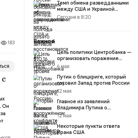
Темп обмена разведданными
между США и Украиной
восстановился до прежнего
Сегодня в 8:20
уро...
Важное
183
Цель политики Центробанка —
организовать поражение
России в вооружённом
ться
6 мая
конфликте с США
Путин о блицкриге, который
 с
готовил Запад против России
12 мая
ых
Главное из заявлений
. Он
Владимира Путина о
 за
конфликте на Украине
12 мая
ют
Некоторые пункты ответа
Ирана США
дыков