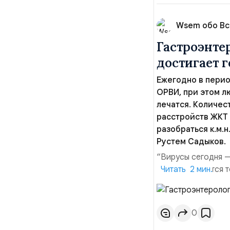
Wsem обо В
Гастроэнте
достигает 
Ежегодно в перио
ОРВИ, при этом лю
лечатся. Количес
расстройств ЖКТ 
разобраться к.м.
Рустем Садыков.
“Вирусы сегодня —
сопровождаются то
Читать 2 мин.
кроется в методах
жаропонижающих, о
высоких дозах нан
0