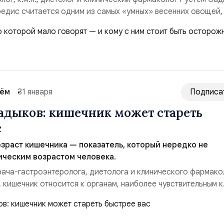
редис считается одним из самых «умных» весенних овощей,
оит ограничивать. “Редис примерно на 95% состоит из воды,
йность очень низкая — около 16 ккал на 100 г. Это делает 
том в рационе людей, которые с...
сём
31 января
Подписа
адыков: кишечник может стареть
с
зраст кишечника — показатель, который нередко не
ическим возрастом человека.
 врача-гастроэнтеролога, диетолога и клинического фармако
 кишечник относится к органам, наиболее чувствительным к
отому он может изнашиваться значительно быстрее остальны
“Всё чаще люди 30–35 лет обнаруживают на приёме
что функциональное состояние их кишечника на...