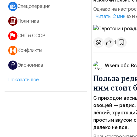
исключительно с 
Спецоперация
Однако на настрое
переживания, но и 
Читать 2 мин.
Политика
гастроэнтеролог, 
между кишечником 
СНГ и СССР
появился отдельны
1
Конфликты
Экономика
Wsem обо В
Польза реди
Показать все...
ним стоит 
С приходом весны
овощей — редис. 
лёгкий, хрустящи
простым вкусом с
далеко не все.
Врач-гастроэнтеро