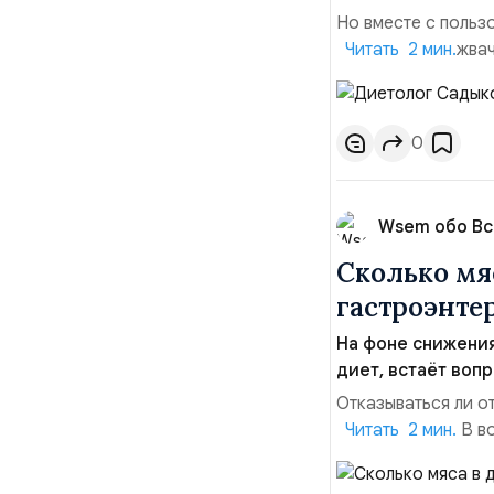
Но вместе с польз
избавиться ни жвач
Читать 2 мин.
действительно ли 
объясняет гастроэн
Садыков. “Во-первы
0
Wsem обо В
Сколько мя
гастроэнте
На фоне снижения
диет, встаёт воп
Отказываться ли о
для здоровья? В во
Читать 2 мин.
диетолог и клинич
человека в мясе з