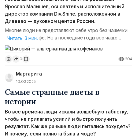
Ярослав Малышев, основатель и исполнительный
директор компании Div.Shine, расположенной в
Дивеево — духовном центре России.
Многие люди не представляют себе утро без чашечки
ароматного кофе. Но в последние годы все чаще
Читать 3 мин.
поклонники ЗОЖ осознанно отказываются от кофеина.
К счастью, есть вполне реальная альтернатива кофе –
204
0
это цикорий. О полезных свойствах этого напитка
рассказал Ярослав Малышев, основатель и
Маргарита
исполнительный директор компании Div.Shine,
расположенной в Дивеево —...
10.03.2025
Самые странные диеты в
истории
Во все времена люди искали волшебную таблетку,
чтобы не прилагать усилий и быстро получить
результат. Как же раньше люди пытались похудеть?
И почему, если полнота была в моде?