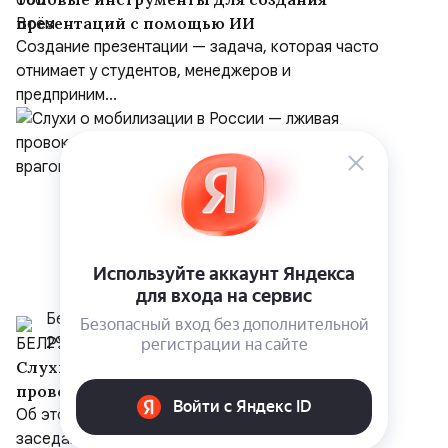
презентаций с помощью ИИ
Создание презентации — задача, которая часто
отнимает у студентов, менеджеров и
предприним...
Белрусинфо
29 июля
Слухи о мобилизации в России — лживая
провокация и проплаченное враньё,
вброшенное врагом
Об этом заявил Дмитрий Медведев на
заседании межведомственной комиссии.