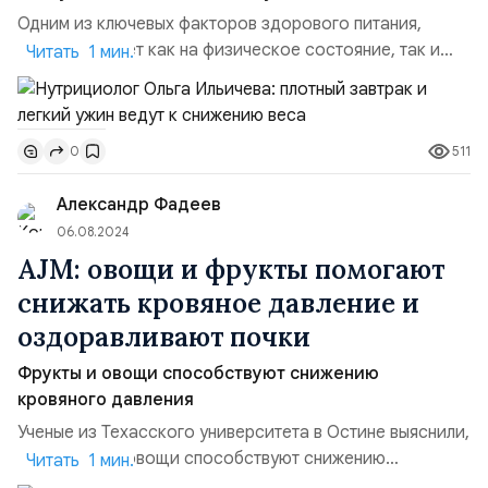
Одним из ключевых факторов здорового питания,
который влияет как на физическое состояние, так и
Читать 1 мин.
на вес, является время приема пищи. Нутрициолог
Ольга Ильичева подчёркивает важность выбора
продуктов в зависимости от времени суток для
511
0
улучшения общего самочувствия и достижения
желаемых результатов. Рассказала она об этом
Александр Фадеев
“Ленте.ру”. Считается, ч...
06.08.2024
AJM: овощи и фрукты помогают
снижать кровяное давление и
оздоравливают почки
Фрукты и овощи способствуют снижению
кровяного давления
Ученые из Техасского университета в Остине выяснили,
что фрукты и овощи способствуют снижению
Читать 1 мин.
кровяного давления, улучшению функционирования