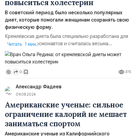
повыситься холестерин
В советский период было несколько популярных
диет, которые помогали женщинам сохранять свою
физическую форму.
Кремлёвская диета была специально разработана для
политиков и космонавтов и считалась весьма
Читать 1 мин.
популярной в советские времена. Однако диетолог
Ольга Редина предупредила о возможных рисках этого
питания. По её словам, основа кремлёвской диеты
375
0
заключается в сокращении углеводов и увеличении
белков, что должно было повысить продуктивность
Александр Фадеев
политиков. Уменьшен...
09.08.2024
Американские ученые: сильное
ограничение калорий не мешает
заниматься спортом
Американские ученые из Калифорнийского