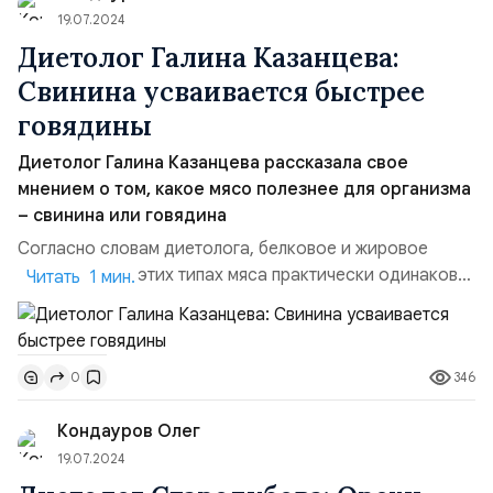
19.07.2024
Диетолог Галина Казанцева:
Свинина усваивается быстрее
говядины
Диетолог Галина Казанцева рассказала свое
мнением о том, какое мясо полезнее для организма
– свинина или говядина
Согласно словам диетолога, белковое и жировое
содержание в этих типах мяса практически одинаково.
Читать 1 мин.
Однако благодаря уникальному химическому составу
белков и жиров, свинина легче переваривается и
оказывает меньшее напряжение на печень по
346
0
сравнению с другими видами мяса, за исключением
рёбрышек и шеи. Кроме того, свинина содержит
Кондауров Олег
значительно больше витамин...
19.07.2024