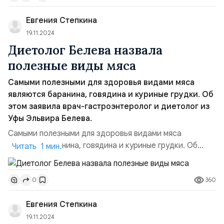
которые не станут оказывать влияние на увеличение
Евгения Степкина
массы мышц, ожирение и по...
19.11.2024
Диетолог Белева назвала
полезные виды мяса
Самыми полезными для здоровья видами мяса
являются баранина, говядина и куриные грудки. Об
этом заявила врач-гастроэнтеролог и диетолог из
Уфы Эльвира Белева.
Самыми полезными для здоровья видами мяса
являются баранина, говядина и куриные грудки. Об
Читать 1 мин.
этом заявила врач-гастроэнтеролог и диетолог из Уфы
Эльвира Белева. По словам собеседницы портала
360
0
UfaTime.ru, куриные грудки – это самое
распространенное и не приносящее вредя даже детям
Евгения Степкина
до года и находящимся на диетах людям, поскольку
здесь самое наименьшее колич...
19.11.2024