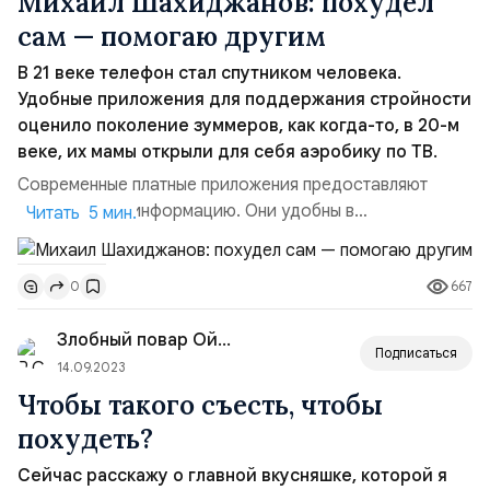
Михаил Шахиджанов: похудел
сам — помогаю другим
В 21 веке телефон стал спутником человека.
Удобные приложения для поддержания стройности
оценило поколение зуммеров, как когда-то, в 20-м
веке, их мамы открыли для себя аэробику по ТВ.
Современные платные приложения предоставляют
достоверную информацию. Они удобны в
Читать 5 мин.
использовании и подстраиваются под пользователя —
его индивидуальные параметры и уровень физической
667
0
подготовки. Каждый год создатели ЗОЖных
приложений обещают ещё более впечатляющие
Злобный повар Ойкипит.
результаты и кастомизацию. Михаил Шахиджанов не
Подписаться
только обещает, но и делает ...
14.09.2023
Чтобы такого съесть, чтобы
похудеть?
Сейчас расскажу о главной вкусняшке, которой я