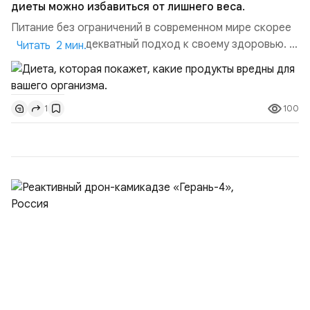
диеты можно избавиться от лишнего веса.
Питание без ограничений в современном мире скорее
прихоть, чем адекватный подход к своему здоровью. С
Читать 2 мин.
помощью правильно подобранной диеты можно
избавиться от лишнего веса, наладить работу
пищеварительного тракта, забыть о проблемах со
100
1
спиной и головной болью или купировать
преддиабетное состояние. Расскажу вам об
элиминационной диете. Слово сложное...