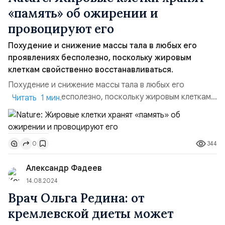
«память» об ожирении и
провоцируют его
Похудение и снижение массы тала в любых его
проявлениях бесполезно, поскольку жировым
клеткам свойственно восстанавливаться.
Похудение и снижение массы тала в любых его
проявлениях бесполезно, поскольку жировым клеткам
Читать 1 мин.
свойственно восстанавливаться. С таким заявлением
выступила накануне группа ученых из Европы и США в
результате долгой продолжительной работы. Выводы
344
0
ученых опубликованы в статье в журнале Nature. В
частности, специалисты пишут, что на протяжение
Александр Фадеев
многих лет наб...
14.08.2024
Врач Ольга Редина: от
кремлевской диеты может