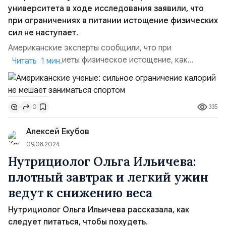
университета в ходе исследования заявили, что
при ограничениях в питании истощение физических
сил не наступает.
Американские эксперты сообщили, что при
соблюдении диеты физическое истощение, как
Читать 1 мин.
правило, не происходит, вопреки общепринятым
убеждениям. Исследование опубликовано в журнале
Physiology & Behavior. Исследуя поведение и
335
0
физические показатели лабораторных мышей,
специалисты из Калифорнийского университета
Алексей Екубов
обнаружили, что изменения в рационе спос...
09.08.2024
Нутрициолог Ольга Ильичева:
плотный завтрак и легкий ужин
ведут к снижению веса
Нутрициолог Ольга Ильичева рассказала, как
следует питаться, чтобы похудеть.