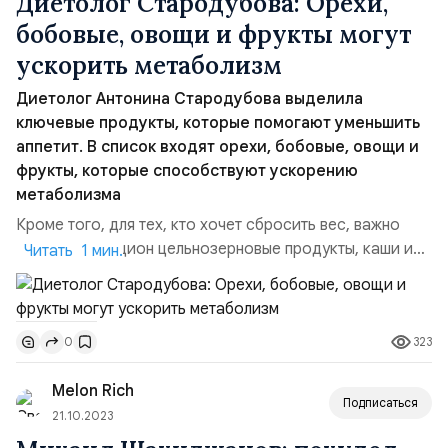
Диетолог Стародубова: Орехи,
бобовые, овощи и фрукты могут
ускорить метаболизм
Диетолог Антонина Стародубова выделила
ключевые продукты, которые помогают уменьшить
аппетит. В список входят орехи, бобовые, овощи и
фрукты, которые способствуют ускорению
метаболизма
Кроме того, для тех, кто хочет сбросить вес, важно
включать в рацион цельнозерновые продукты, каши и
Читать 1 мин.
ягоды. Эти продукты богаты клетчаткой, которая
необходима для нормального функционирования
пищеварительной системы. Микробиота кишечника
323
0
выполняет роль «фабрики» по синтезу ряда витаминов,
таких как витамин К и витамины группы В. Витамин К
Melon Rich
участвует в об...
Подписаться
21.10.2023