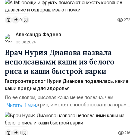
почек и профилактике сердечно-сосудистых
заболеваний благодаря своему щелочному составу.
272
0
Результаты их исследования были опубликованы в
научном журнале American Journal of Medicine.
Александр Фадеев
Участников разделили на три груп...
05.08.2024
Врач Нурия Дианова назвала
неполезными каши из белого
риса и каши быстрой варки
Гастроэнтеролог Нурия Дианова поделилась, какие
каши вредны для здоровья
По ее словам, рисовая каша менее полезна, чем
обычный белый рис, и может способствовать запорам.
Читать 1 мин.
Также она отметила, что манная каша повышает
гликемический индекс. К неполезным она отнесла и
каши быстрого приготовления. Рассказала Нурия
216
1
Дианова в беседе с «Радио 1», исполнительный