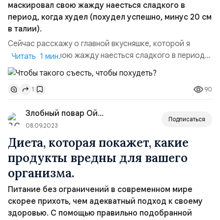
маскировал свою жажду наесться сладкого в
период, когда худел (похудел успешно, минус 20 см
в талии).
Сейчас расскажу о главной вкусняшке, которой я
маскировал свою жажду наесться сладкого в период,
Читать 1 мин.
когда худел (похудел успешно, минус 20 см в талии).
Потому что отказывать себе во вкусном — я считаю
90
1
неправильно. Ведь худеть есть смысл для улучшения
качества жизни, не правда ли? А что это будет за
Злобный повар Ойкипит.
качество жизни, если все время ограничивать себя во
Подписаться
в...
08.09.2023
Диета, которая покажет, какие
продукты вредны для вашего
организма.
Питание без ограничений в современном мире
скорее прихоть, чем адекватный подход к своему
здоровью. С помощью правильно подобранной