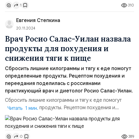
310
1
удалению лишнего жира из организма, что приводит к
ощутимому снижению веса. Свои наблюдения ученые
Евгения Степкина
описали в статье, ...
20.11.2024
Врач Росио Салас-Уилан назвала
продукты для похудения и
снижения тяги к пище
Сбросить лишние килограммы и тягу к еде помогут
определенные продукты. Рецептом похудения и
переедания поделилась с россиянами
практикующий врач и диетолог Росио Салас-Уилан.
Сбросить лишние килограммы и тягу к еде помогут
определенные продукты. Рецептом похудения и
Читать 1 мин.
переедания поделилась с россиянами практикующий
врач и диетолог Росио Салас-Уилан. По ее словам,
массой тела можно балансировать, если очень
389
0
постараться, поэтому существует ряд продуктов,