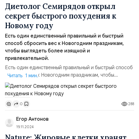
Диетолог Семирядов открыл
секрет быстрого похудения к
Новому году
Есть один единственный правильный и быстрый
способ сбросить вес к Новогодним праздникам,
чтобы выглядеть более изящной и
привлекательной.
Есть один единственный правильный и быстрый способ
сбросить вес к Новогодним праздникам, чтобы
Читать 1 мин.
выглядеть более изящной и привлекательной. Об этом
способе рассказал диетолог и нутрициолог Дмитрий
Семирядов. По его словам, незадолго перед
288
0
Новогодними торжествами для эффективного и
безболезненного похудения помогут только продукты,
Егор Антонов
в которых содержится наи...
19.11.2024
Nature: Жировые клетки хранят