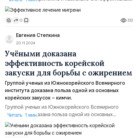
Можно ли менять препараты, если один не подошел,
что лучше — спреи или таблетки. Триптаны —
332
0
достаточно эффективные препараты. Спрей быстрее
всасывается. Таблетки всасываются не так быстро, но
Евгения Степкина
по эффективности они одинаковые и помогают
большин...
20.11.2024
Учёными доказана
эффективность корейской
закуски для борьбы с ожирением
Группой ученых из Южнокорейского Всемирного
института доказана польза одной из основных
корейских закусок – кимчи.
Группой ученых из Южнокорейского Всемирного
института доказана польза одной из основных
Читать 1 мин.
корейских закусок – кимчи. Наблюдения многих дет за
действием капусты кимчи на организм различных групп
людей, показало, что эта закуска способствует