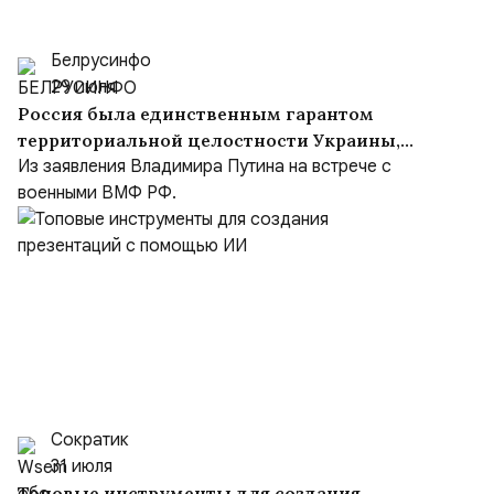
Белрусинфо
29 июля
Россия была единственным гарантом
территориальной целостности Украины,
но Киев объявил Москву врагом
Из заявления Владимира Путина на встрече с
военными ВМФ РФ.
Сократик
31 июля
Топовые инструменты для создания