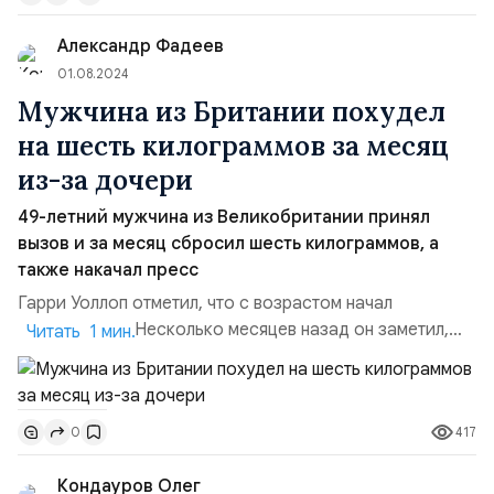
директор АНО Национальный исследовательский
Александр Фадеев
центр «Здоровое питание», дие...
01.08.2024
Мужчина из Британии похудел
на шесть килограммов за месяц
из-за дочери
49-летний мужчина из Великобритании принял
вызов и за месяц сбросил шесть килограммов, а
также накачал пресс
Гарри Уоллоп отметил, что с возрастом начал
набирать вес. Несколько месяцев назад он заметил,
Читать 1 мин.
что потолстел на 12 килограммов. Его 16-летняя дочь
заметила, что он стал «пухленьким». На следующий
день они узнали, что моделью новой линии мужского
417
0
нижнего белья Skims стал футболист Джуд Беллингем.
Дочь Уоллопа оценила фигуру спортсмена и
Кондауров Олег
насмешливо за...