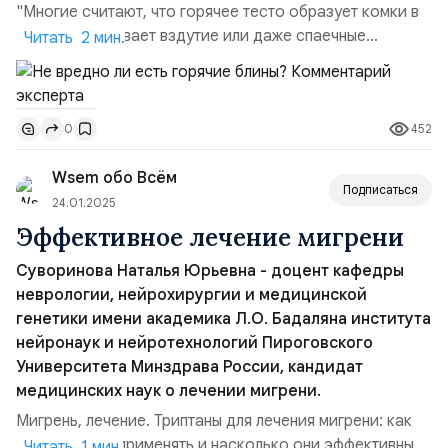
"Многие считают, что горячее тесто образует комки в
желудке, вызывает вздутие или даже спаечные
Читать 2 мин.
процессы, но на самом деле нормальный желудок и
кишечник прекрасно справляются с такой пищей”, —
объясняет доктор. Основные проблемы возникают не
452
0
из‑за температуры теста, а из‑за его состава и
количества. Дрожжевое тесто, если оно
Wsem обо Всём
недостаточно...
Подписаться
24.01.2025
Эффективное лечение мигрени
Суворинова Наталья Юрьевна - доцент кафедры
неврологии, нейрохирургии и медицинской
генетики имени академика Л.О. Бадаляна института
нейронаук и нейротехнологий Пироговского
Университета Минздрава России, кандидат
медицинских наук о лечении мигрени.
Мигрень, лечение. Триптаны для лечения мигрени: как
их правильно применять и насколько они эффективны.
Читать 1 мин.