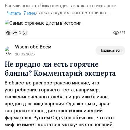
Раньше полнота была в моде, так как это считалось
признаком достатка, а худоба соответственно
Читать 7 мин.
являлась показателем бедности или болезни. На Руси в
допетровские времена в первую очередь внимание
327
0
обращали на полноту и формы девушки, так как
считалось, что от этого зависит рождение потомства.
Wsem обо Всём
В эпоху возрождения в 1400–1700 годах пышные
Подписаться
женские бёдра...
20.02.2025
Не вредно ли есть горячие
блины? Комментарий эксперта
В обществе распространено мнение, что
употребление горячего теста, например,
свежевыпеченного хлеба, пиццы или блинов,
вредно для пищеварения. Однако к.м.н., врач-
гастроэнтеролог, диетолог и клинический
фармаколог Рустем Садыков объяснил, что этот
миф не имеет достаточных научных оснований.